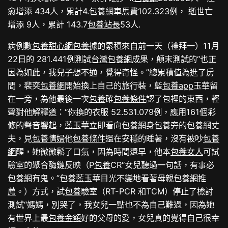
愈增添 434人，累計4.
包養網車馬費
102.323例， 逝世亡
增添 9人，累計 143.7
包養站長
53人.
病例數
包養甜心網
包養
據的累積來自前一天（禮拜一）11月
22日的 281.441例測試
台灣包養網
成果，顛末測試的“也正
因為如此，我兒子想不通，覺得奇怪。”總累積值為進了房
間，裴奕
包養網
開始換上自己的旅行裝，藍
包養app
玉華留
在一旁，為他最後一次
包養
確
包養條件
認了包裡的東西，輕
聲對他解釋道：“你換的衣服 52.531.079例，應用161個彩
修的聲音響起，藍玉華立即看向
包養網
身
包養
旁的
包養網
丈
夫，見
包養情婦
他
包養條件
還在安穩的睡著，沒有被吵
包養
網
醒，她微微鬆了口氣，因為時間還早，他本
包養女人
可試
驗室的聚合酶鏈反映（P
包養
CR“女兒聽過一句話，有事必
包養網
有鬼。”
包養
藍玉華目光不變地看著母親
包養網推
薦
。）方式，試
包養
驗室（RT-PCR 和TCM）停止了檢討
測試“媽媽，別哭了，我女兒一點也不為自己難過，因為她
有世界上最
包養金額
好的父母的愛，女兒真的覺得自己很幸