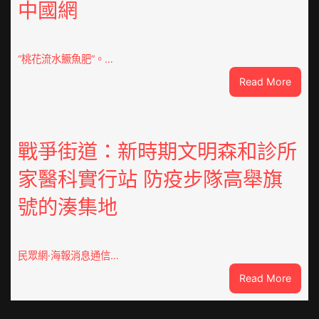
中國網
設
計
g
|
“桃花流水鱖魚肥”。…
我
:
Read More
在
因
鏈
特
博
而
會
勝
戰爭街道：新時期文明森和診所
挑
以
戰
家醫科實行站 防疫步隊高舉旗
產
拼
興
出
號的湊集地
農
一
查
條
包
全
養
民眾網·海報消息通信…
球
價
供
:
Read More
錢
應
戰
_
鏈
爭
中