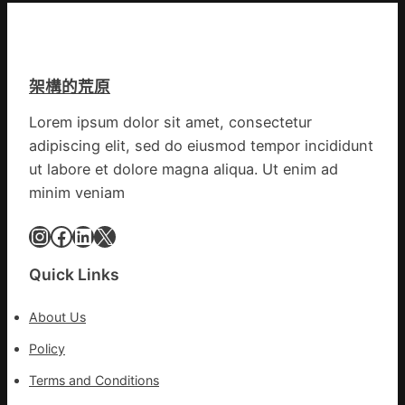
街
國
道：
網
新
時
架構的荒原
期
文
Lorem ipsum dolor sit amet, consectetur
明
adipiscing elit, sed do eiusmod tempor incididunt
森
和
ut labore et dolore magna aliqua. Ut enim ad
診
minim veniam
所
家
Instagram
Facebook
LinkedIn
X
醫
科
Quick Links
實
行
About Us
站
防
Policy
疫
Terms and Conditions
步
隊