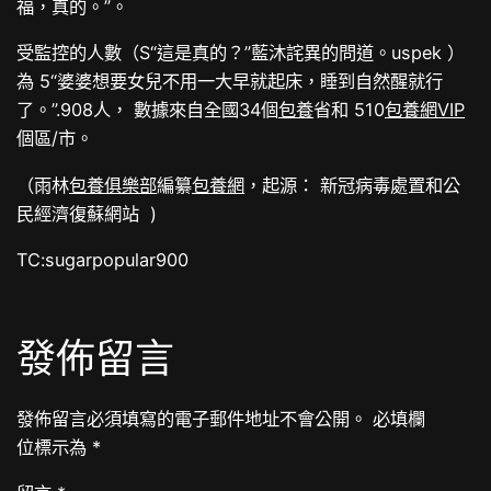
福，真的。”。
受監控的人數（S“這是真的？”藍沐詫異的問道。uspek ）
為 5“婆婆想要女兒不用一大早就起床，睡到自然醒就行
了。”.908人， 數據來自全國34個
包養
省和 510
包養網VIP
個區/市。
（雨林
包養俱樂部
編纂
包養網
，起源： 新冠病毒處置和公
民經濟復蘇網站 )
TC:sugarpopular900
發佈留言
發佈留言必須填寫的電子郵件地址不會公開。
必填欄
位標示為
*