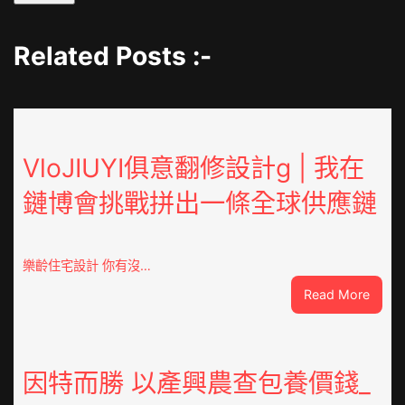
Related Posts :-
VloJIUYI俱意翻修設計g | 我在
鏈博會挑戰拼出一條全球供應鏈
樂齡住宅設計 你有沒…
:
Read More
VloJI
俱
意
翻
因特而勝 以產興農查包養價錢_
修