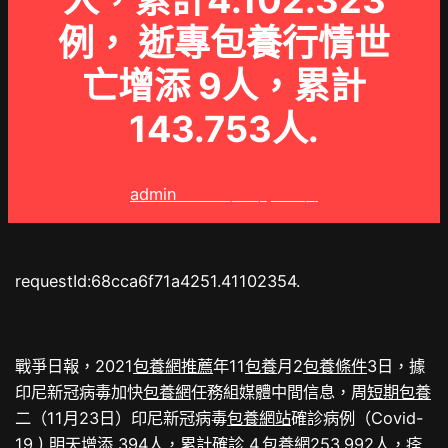
人，累計4.102.323
例， 逝專包養行情世
亡增添 9人，累計
143.753人.
admin
2025 年 9 月 19 日
requestId:68cca6f71a4251.41102354.
戰爭日報，2021
包養網推薦
年11
包養
月2
包養條件
3日，據
印尼新冠病毒加快
包養網
任務組媒體中間信息，周
短期包養
二（11月23日）印尼新冠病毒
包養網站
確診病例（Covid-
19 ) 明天增添 394人，累計確診 4.
包養網
253.992人，痊