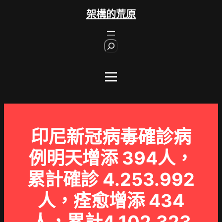
跳
架構的荒原
至
主
S
要
e
內
a
r
容
c
h
印尼新冠病毒確診病
例明天增添 394人，
累計確診 4.253.992
人，痊愈增添 434