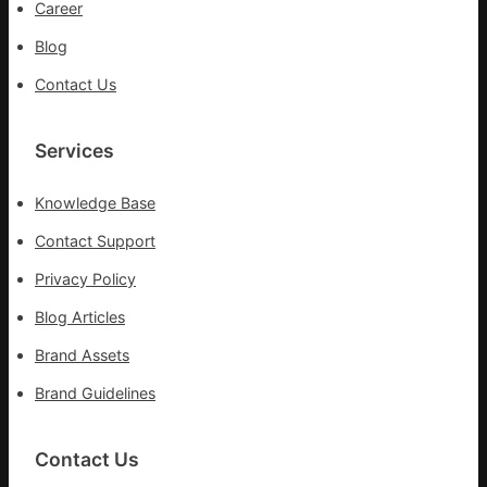
Career
高
Blog
舉
旗
Contact Us
號
的
湊
Services
集
地
Knowledge Base
Contact Support
Privacy Policy
Blog Articles
Brand Assets
Brand Guidelines
Contact Us