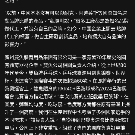
之路。
“以前，中國基本沒有可以與耐克、阿迪達斯等國際知名運
動品牌比肩的產品。”魏際剛說，“很多工廠都是為知名品牌
做代工，并沒有自己的品牌。如今，中國企業正撕去‘貼牌
代工’的標簽，做自主研發創新產品，培育擴大自有品牌的
影響力。”
廣州雙魚體育用品集團有限公司是一家有著70年歷史的國
有體育器材企業。雙魚公司相關負責人介紹，從上世紀80
年代至今，雙魚牌乒乓球、乒乓球臺運用到世錦賽、世界
杯、奧運會等國際賽事的次數超過60次。在即將舉行的巴
黎奧運會上，雙魚體育的PAR40+巴黎球成為2024巴黎奧
運會比賽官方指定用球。“本次比賽的
小班教學
‘巴黎球’，在
圓度、彈跳均勻度、吃球感、色度等方面都在原有基礎上提
升了一個高度，我們在生產過程中也考慮了多個國家選手的
不同需求。”該負責人說，“自從接到巴黎奧運會比賽用球訂
單后，公司上下非常重視，組建了專門的團隊負責訂單推