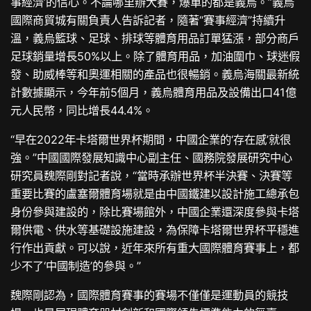
事經濟’的信心。不論哪里辦大賽，爆單的都是義烏。”義烏
國際商貿城有關負責人告訴記者，隨著“賽事經濟”持續升
溫，義烏籃球、足球、排球等體育用品訂單猛漲，部分商戶
足球銷量增長50%以上。除了體育用品，加油圍巾、球迷假
發、助威棒等和奧運相關的產品也很暢銷。義烏海關最新統
計數據顯示，今年前5個月，義烏體育用品及設備出口41億
元人民幣，同比增長44.4%。
“早在2022年卡塔爾世界杯期間，中國企業的‘存在感’就很
強。”中國國際發展知識中心副主任、國務院發展研究中心
研究員魏際剛對記者說，“當時承辦世界杯半決賽、決賽等
重要比賽的盧塞爾體育場就是由中國鐵建以設計施工總承包
身份參與建設的，除比賽場館外，中國企業還深度參與卡塔
爾供電、供水等基礎設施建設，為保障卡塔爾世界杯平穩進
行作出貢獻。可以說，近年來所有重大國際體育賽事上，都
少不了‘中國制造’的參與。”
魏際剛認為，國際體育賽事的賽場不僅僅是運動員的競技