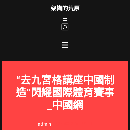
跳
架構的荒原
至
主
S
要
e
內
a
r
容
c
h
“去九宮格講座中國制
造”閃耀國際體育賽事
_中國網
admin
2024 年 7 月 26 日