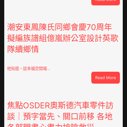
巴
基
斯
坦
潮安東鳳陳氏同鄉會慶70周年
部
擬編族譜組億嵐辦公室設計英歌
長：
全
隊續鄉情
球
文
明
倡
他知道，這幸福空間場…
議
:
Read More
凝
潮
集
安
人
東
類
鳳
焦點OSDER奧斯德汽車零件訪
文
陳
明
談｜預字當先、關口前移 各地
氏
共
同
JIUYI