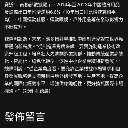
賽道”。商務部數據顯示，2014年至2023年中國體育用品
及設備出口年均增速約6.6%（10年出口同比增速算術平
均），中國運動鞋服、運動眼鏡、戶外用品等在全球影響力
不斷提升。
魏際剛認為，未來，應多措并舉推動中國制造
見證
在世界舞
臺邁向新高度。“從制造業角度來說，要實施制造業技術改
造升級工程，培育壯大先進制造業集群，推動傳統產業高端
化、智能化、綠色化轉型，促進中小企業專精特新發展。”
魏際剛說，“從企業角度看，要允許企業根據市場需求和自
身發展戰略建立海
時租場地
外研發基地、生產基地，提高企
業的國際化經營水平，增強供應鏈韌性，更好搶抓國際市場
機遇。”（記者 孔德晨）
發佈留言