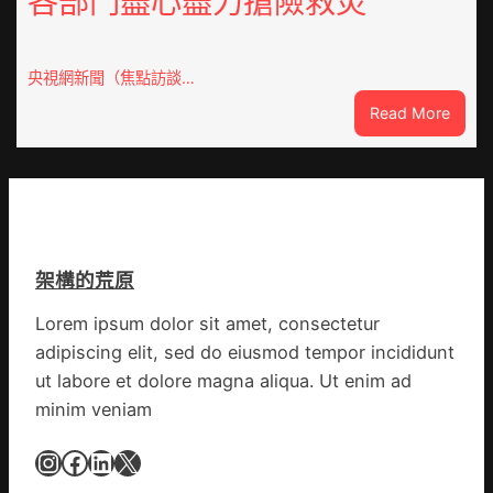
各部門盡心盡力搶險救災
鄉
俱
會
意
慶
翻
70
央視網新聞（焦點訪談…
修
周
設
:
Read More
年
計
焦
擬
識
點
編
OSDE
族
奧
譜
斯
組
德
億
架構的荒原
汽
嵐
車
辦
Lorem ipsum dolor sit amet, consectetur
零
公
adipiscing elit, sed do eiusmod tempor incididunt
件
室
訪
ut labore et dolore magna aliqua. Ut enim ad
設
談
minim veniam
計
｜
英
預
Instagram
Facebook
LinkedIn
X
歌
字
隊