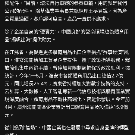
種配件。“目前，環法自行車賽的參賽車輛，用的就是我們
公司的配件。”鴻基偉業董事長兼總經理王夢君說，因為產
品質量過硬，客戶認可度高，產品一直供不應求。
除了企業自身的“硬實力”，中國良好的營商環境也為體育用
品“揚帆出海”提供助力。
在江蘇省，為促進更多體育用品出口企業搶抓“賽事經濟”風
口，淮安海關給加工貿易企業提供一攬子政策指導服務，釋
放簡化集中內銷手續、暫停加貿限制類擔保等政策紅利。據
統計，今年1—5月，淮安市各類體育用品出口總值2.7億
元，同比增長25.4%；廣東省持續加大對數字技術的支持，
云計算、大數據、人工智能等新一代信息技術與體育產業實
現深度融合，體育用品不斷往高端化、智能化發展。今年前
4月，廣州海關關區企業累計出口體育用品及設備達15.9億
元。
從制造到“智造”，中國企業也在發展中尋求自身品牌的轉型