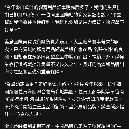
“今年來自歐洲的體育用品訂單明顯變多了，我們的生產排
期已排到9月份。”一位阿里國際站的商家對記者說，“平臺
幫助我們抓住奧運紅利，我們也要加足馬力備貨，快速拿下
訂單。”
義烏國際商貿城有關負責人表示，大型體育賽事帶來的商
機，是商貿城的體育用品經營戶讓自家產品“名聲在外”的良
機，但想要在眾多同類型產品中脫穎而出、暢銷海外，僅僅
依靠打價格戰提升銷量不是長久之計，良好的品質和品牌出
海才是堅實基礎和重要保障。
“為幫助轄區企業走好品質之路，
小樹屋
今年以來，杭州海
關所屬義烏海關聯合義烏商城集團、義烏工商學院等單位開
展‘品牌出海 海關護航’系列活動，提升企業知識產權意識。
不少商戶開始注重產品的創新，設計原創品牌，銷量穩步提
升。”該負責人說。
從比賽裝備到周邊商品，中國品牌已走進了奧運現場的“主