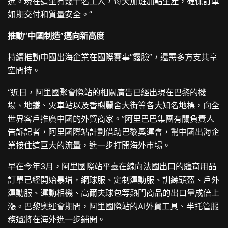
進。現在這里有幾十名工人，每天加班加點生產，確保訂單
如期交付和質量安全。”
推動“中國制造”邁向新高度
持續推動中國出海企業在國際賽事“露臉”，還需多方支
共享
空間
持。
“近日，阿里國
聚會
際站的相關廣告已經出現在巴黎的機
場、地鐵、火車站以及香榭麗舍大街等各大知名地標，向全
世界客戶推廣中國的外貿商家。”阿里巴巴集團有關負責人
告訴記者，阿里國際站計劃借助巴黎奧運會，幫中國出海企
業接住這巨大的流量，進一步打開海外市場。
早在今年3月，阿里國際站平臺在線向法國出口的體育用品
訂單已經開始暴增，網球服、定制運動服、訓練頭盔、戶外
運動服、運動相機、高爾夫球包等熱門商品的出口量成倍上
漲。巴黎奧運會期間，阿里國際站的AI外貿工具、半托管服
務還將在海外進一步鋪開。