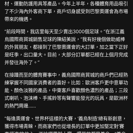
材、運動防護用具等產品。今年上半年，各種體育用品吸引
了不少海內外客商下單，商戶切身感受到巴黎奧運會為市場
帶來的機遇。
“前段時間，我店里每天至少賣出3000個足球。”在浙江義
烏國際商貿城銷售足球的陳紹美說，“我有好幾個做助威棒
的外貿朋友，都接到了巴黎奧運會的大訂單，加之當下正好
是旺季，出口量大。目前，大部分訂單都已經在上個月完成
并發往海外了。”
在接踵而至的體育賽事中，義烏國際商貿城的商戶們已經熟
練掌握不同國家消費者的喜好。比如：歐洲客戶更中意單功
能、顏色淡雅的產品，中東客戶喜歡顏色濃烈的產品；三段
式喇叭、泡沫棒、手搖鈴等有聲響能發光的玩具，是歐洲杯
的熱門周邊……
“每逢奧運會、世界杯這樣的大賽，‘義烏制造’總有新創意，
獲得市場青睞，而商家們也從增長的訂單中更加堅定對‘賽