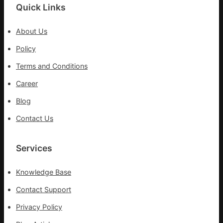
當
Quick Links
續
先、
鄉
關
情
About Us
口
前
Policy
移
Terms and Conditions
各
地
Career
各
Blog
部
門
Contact Us
盡
心
盡
Services
力
搶
Knowledge Base
險
救
Contact Support
災
Privacy Policy