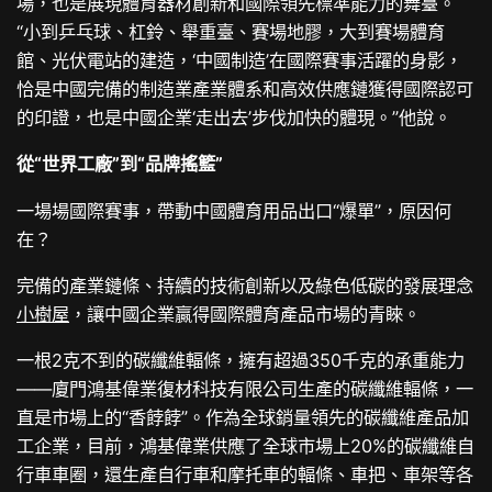
場，也是展現體育器材創新和國際領先標準能力的舞臺。
“小到乒乓球、杠鈴、舉重臺、賽場地膠，大到賽場體育
館、光伏電站的建造，‘中國制造’在國際賽事活躍的身影，
恰是中國完備的制造業產業體系和高效供應鏈獲得國際認可
的印證，也是中國企業‘走出去’步伐加快的體現。”他說。
從“世界工廠”到“品牌搖籃”
一場場國際賽事，帶動中國體育用品出口“爆單”，原因何
在？
完備的產業鏈條、持續的技術創新以及綠色低碳的發展理念
小樹屋
，讓中國企業贏得國際體育產品市場的青睞。
一根2克不到的碳纖維輻條，擁有超過350千克的承重能力
——廈門鴻基偉業復材科技有限公司生產的碳纖維輻條，一
直是市場上的“香餑餑”。作為全球銷量領先的碳纖維產品加
工企業，目前，鴻基偉業供應了全球市場上20%的碳纖維自
行車車圈，還生產自行車和摩托車的輻條、車把、車架等各