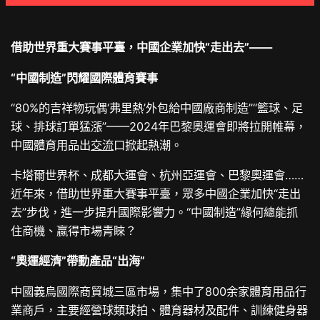
借助世界重大賽事平臺，中國企業加快“走出去”——
“中國制造”閃耀國際體育賽事
“80%的吉祥物玩偶‘弗里熱’外包給中國廠商制造”“籃球、足
球、排球訂單猛漲”——2024年巴黎奧運會即將拉開帷幕，
中國體育用品出
交流
口掀起熱潮。
卡塔爾世界杯、成都大運會、杭州亞運會、巴黎奧運會……
近年來，借助世界重大賽事平臺，眾多中國企業加快“走出
去”步伐，進一步提升國際影響力。“中國制造”緣何總能抓
住商機、贏得市場青睞？
“奧運經濟”帶動產品“出海”
中國義烏國際商貿城三區市場，集中了800余家體育用品行
業商戶，主要經營球類球拍、體育器材及配件、訓練健身器