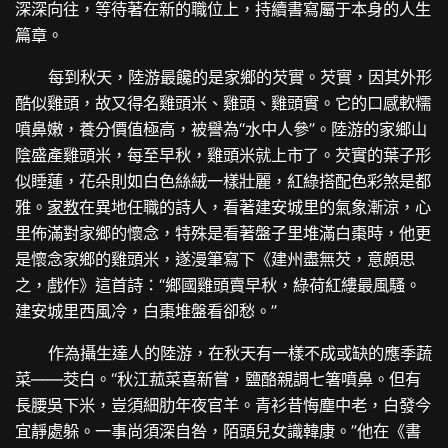
深深向往，等待著在新的職位上，持續書寫屬于本身的人生
篇章。
每到秋天，陸游最饞的是家鄉的芡實。芡實，因其外形
酷似雞頭，故又得名雞頭米、雞頭、雞頭實。它的口感軟糯
噴鼻嫩，養分價值極高，被譽為“水中人參”。陸游的家鄉山
陰盛產雞頭米，每至早秋，雞頭米就上市了。芡實的葉子形
似睡蓮，花朵則如白色絲絨一樣壯麗，紅綠搭配色彩煞是都
雅。
家教
在異地任職的詩人，看著建安城里的氣象漸涼，心
里佈滿對家鄉的懷念，特殊是看著盤子里堆滿白棗時，他更
是懷念家鄉的雞頭米，遂漫筆寫下《建州盡無芡，意頗思
之，戲作》這首詩：“鄉國雞頭賣早秋，綠荷紅縷最風騷。
建安城里西風冷，白棗堆盤看卻愁。”
作為攝生達人的陸游，在秋天有一樣不成或缺的應季蔬
菜——茭白。“秋江菰菜喜新嘗，鹽酪親調七箸噴鼻。但有
長腰吳下米，豈須細肋年夜官羊。青衫昔悔塵中老，白發今
宜靜處躲。一事尚須深自咎，陌頭兒女識韓康。”他在《書