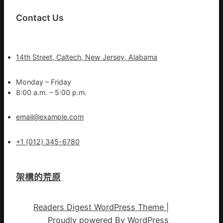
Contact Us
14th Street, Caltech, New Jersey, Alabama
Monday – Friday
8:00 a.m. – 5:00 p.m.
email@example.com
+1 (012) 345-6780
架構的荒原
Readers Digest WordPress Theme
|
Proudly powered By
WordPress