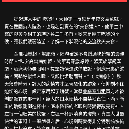
提起詩人中的“吃貨”，大師第一反映是年夜文豪蘇軾，
實在愛國詩人陸游，也是名副實在的“美食達人”，他平生中
寫的與美食相干的詩詞達三千多首。秋天是屬于吃貨的季
候，讓我們跟著陸游，了解一下狀況他的
交流
秋天美食。
金風抽豐起，蟹肥時。陸游確定不會錯過吃螃蟹的最佳
時節。“秋夕高齋病始輕，物華凋零歲崢嶸。蟹黃旋擘饞涎
墮，酒淥初傾老眼明。提筆詩情還跌蕩放誕，倒床藥裹尚縱
橫。閑愁好似憎人睡，又起挑燈聽雨聲。”（《病愈》）秋
天薄暮時分，詩人的病情方才呈現惡化的跡象，便抑制不住
迫切的心境，設定享用起了螃蟹。當蟹
會議室出租
黃方才被
剝開顯露的那一刻，饞人的口水便情不自禁地直往下淌。新
斟的瓊漿剛倒進杯中，底本昏花的老眼剎時變得敞亮有神。
左持一個肥美的螃蟹，右握一杯醇噴鼻的瓊漿，真是人世最
快活的事呀！一頓飽餐之后，心境剎時變得非分特別愉快愉
悅。提起筆來，詩意如潮涌，詩情洶湧澎湃，升沉跌蕩放