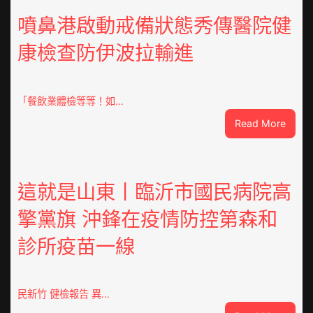
OSDE
奧
噴鼻港啟動戒備狀態秀傳醫院健
斯
康檢查防伊波拉輸進
德
汽
車
零
「餐飲業體檢等等！如…
件
:
Read More
訪
噴
談
鼻
｜
港
預
啟
這就是山東丨臨沂市國民病院高
字
動
當
擎黨旗 沖鋒在疫情防控第森和
戒
先、
備
關
診所疫苗一線
狀
口
態
前
秀
移
傳
民新竹 健檢報告 異…
各
醫
地