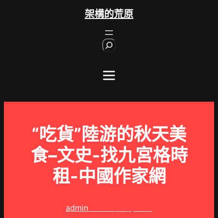
跳
架構的荒原
至
主
S
要
e
內
a
r
容
c
h
“吃貨”陸游的秋天美
食–文史-找九宮格時
租-中國作家網
admin
2025 年 1 月 2 日