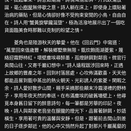
誕，毫
小樹屋
無停歇之意。詩人躺在床上，即使身上還貼著
治病的藥貼，但是心情卻好像不受拘束安閒的小鳥，自由自
在。詩人用“蟹黃旋擘饞涎墮”，極為活潑地展示出了一個吃
貨面臨美食時那難以克制的盼望之情。
菱角也是陸游秋天的摯愛。他在《回云門》中寫道：
“萬里回來值歲豐，解裝鄉墅樂無限。甑炊飽雨湖菱紫，篾
絡迎霜野柿紅。壞壁塵埃尋醉墨，孤燈餅餌對鄰翁。微官行
矣閩山往，又寄千巖幻想中。”詩人遠程跋涉回來時，正遇
上故鄉的豐產之年。回到村落居處，心坎佈滿歡喜，天天他
都能品嘗到甑中蒸出的熱火朝天、光彩誘人的紫菱。閑暇之
余，詩人愛好散步山間，親手采摘那些顛末冷霜浸禮的野柿
子，享用年夜天然的奉送。在布滿塵埃的破舊墻壁上，他尋
覓本身舊日留下的醉意詩句，每一筆都是芳華的印記。夜
晚，詩人與鄰家老翁坐在朦朧的燈光下，品嘗著餅餌，妙語
橫生，享用著可貴的溫馨與安靜。但是，跟著前去閩山到差
的日子逐步鄰近，他的心中又悄然升起了對那片千巖萬壑的