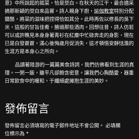
意》中所說起的菰菜，恰是茭白。在秋天的江干，最合適采
摘那新穎的茭白來品嘗。詩人親身下廚，
瑜伽教室
特別分配
鹽酪，將菜的滋味把控得恰如其分。此時再佐以修長的吳下
米，這般的甘旨佳肴，勝過那些酒肉。回想往昔，詩人仿若
可以或許瞧見本身身著青衫在紅塵中忙碌奔走的身影，現在
已是白發蒼蒼，滿心後悔歲月促消失，這才頓悟安靜恬澹的
生涯方是本身心之所向。
品讀著陸游的一篇篇美食詩詞，我們仿佛看到生涯的真
理。一粥一飯，雖平凡卻飽含密意。讓我們心胸酷愛，器重
日常飲食中的暖和，于纖細處擁抱生涯的美妙。
發佈留言
發佈留言必須填寫的電子郵件地址不會公開。
必填欄
位標示為
*