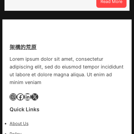
:
Read More
院
各
這
健
部
就
康
門
是
檢
盡
山
查
心
東
防
盡
丨
伊
力
架構的荒原
臨
波
搶
沂
拉
險
Lorem ipsum dolor sit amet, consectetur
市
輸
救
adipiscing elit, sed do eiusmod tempor incididunt
國
進
災
民
ut labore et dolore magna aliqua. Ut enim ad
病
minim veniam
院
高
Instagram
Facebook
LinkedIn
X
擎
黨
Quick Links
旗
沖
About Us
鋒
在
Policy