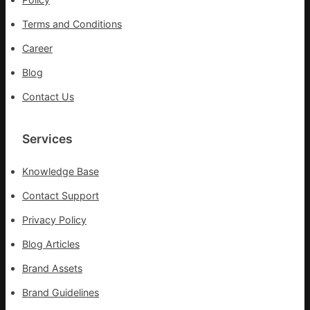
疫
Terms and Conditions
情
防
Career
控
Blog
第
森
Contact Us
和
診
所
Services
疫
苗
Knowledge Base
一
線
Contact Support
Privacy Policy
Blog Articles
Brand Assets
Brand Guidelines