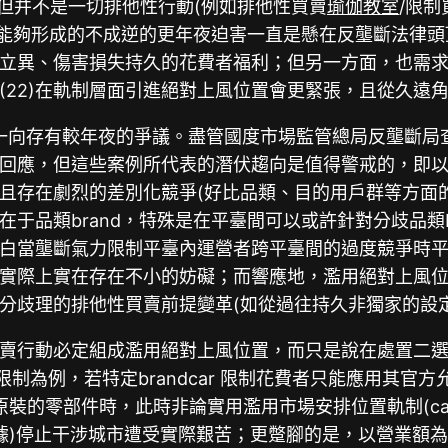
，但并不是一切排他性行動(例如排他性買賣
瑜伽教室
/限制
能夠形成的不成逆的更年夜迫害一直是懸在反壟斷法律頭頂的
立異、傷害損失持久的花費者福利；但另一方面，也需
(22)在軌制層面引進絕對上風位置會更緊張，且從久遠
，其一向存有較年夜的爭議。盡管國度市場監管總局反壟斷局查
以了回應，但這些案例所代表的潛伏趨向是值得警戒的，即
且存在劇烈的差別化競爭(好比品類、目的用戶群等方面
于品類brand，特殊是在平臺間可以或許針對分歧品類
白當壟斷氣力限制平臺內運營者跨平臺間的過度競爭時平臺
實際上實在存在不小的妨礙；而響應地，濫用絕對上風位置
分歧理的排他性買賣前提變革(如從過往持久非獨家的設
賣行動必定組成濫用絕對上風位置，而只是說在處置二
場限制為例，若特定brandcar 限制花費者只能應用其官
nd原裝的零部件時，此時非論實用濫用市場安排位置軌制(
令根據)停止干涉城市遭受實際艱苦；更蹩腳的是，以營業額