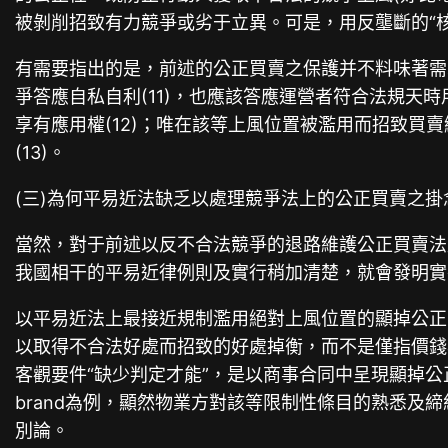
被剝削招致有力競爭或劣于立異。可是，用反壟斷的“核
有需要指出的是，前述的公正買賣之保護并不料味著需
爭答應自私自利(11)，也應該答應運營者符合法規
享有應用權(12)；唯在該等上風位置被濫用而招致
(13)。
(三)為何平易近法缺乏以處理競爭法上的公正買賣之掛
當然，對于前述以反不合法競爭的退路維護公正買賣法
我國相干的平易近律例則及實行稍加清楚，就會發明實
以平易近法上最接近規制濫用絕對上風位置的顯掉公正
以取得不合法好處而招致的好處掉衡，而不是僅指價錢
客觀要件“缺少判定才能”，是以商事合同中呈現顯掉公
brand為例，顯然物業方對該等限制性條目的熟悉及
別論。