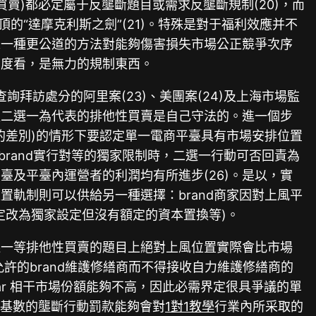
買賣)都必定屬于反壟斷題目或需求反壟斷規制(20)，而
“達摩克利斯之劍”(21)。特殊是對于福利效應并不
求一種更公道的方法對能夠傷害損失市場公正競爭次序
角度看，是無力的規制東西。
詢拜訪處分的阿里案(23)、美團案(24)及上海市場監
以二選一為代表的排他性買賣是自己守法的。進一個步
的差別)的情形下要認定單一電商平臺具有市場安排位置
brand實行對等的獨家限制時，二選一行動可否回責為
及平臺內運營者的利潤均有所進步(26)。是以，實
軌制則可以供給另一種選擇：brand商家因對上風平
定改為獨家設定但沒有額定的資本置換等)。
選一等排他性買賣的題目上絕對上風位置實際會比市場
方允許的brand維護修繕商而不得接收自力維護修繕商的
car 相干市場份額能夠不高，因此必需界定很具爭議的單
為基數的壟斷行動罰款能夠會對
1對1教學
行業內所采取的