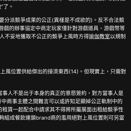
”了。
要分派競爭成果的公正(異樣是不成欲的)。反不合法競
集游戲的辦事協定中商定玩家僅針對游戲道具、游戲幣等
動人不妥地獲取不公正的競爭上風時方得
瑜伽教室
以規制
風位置供給傑出的接濟東西(14)。但現實上，只需對
當事人不是出于本身的真正的意愿簽約，對方當事人是
實行中商事主體之間難言可以或許知足顯掉公正軌制中的
業方的租賃一起配合中請求其不得將所屬展面出租給競爭性
夠組成餐飲連鎖brand商的濫用絕對上風位置則可另當