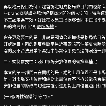
再以格局條目為例，起首認定組成格局條目的門檻頗高
些brand商與
講座場地
經銷商之間的
個人空間
、特許運
不宜認定為有效，好比在收集直播掮客合同中直播平臺
務的格局條目(18)
舞蹈場地
。
實在更為要害的是，非論是顯掉公正抑或是格局條目等
好處題目。斟酌到反壟斷平易近事索賠案件華夏告暗澹
潑的反不合法競爭平易近事訴訟似乎更合適飾演這一腳
二、規制需要性：濫用市場安排位置的替換與補足
本文的第一部門旨在闡明的是，絕對上風位置不是市場
是，對市場安排位置和絕對上風位置不予拆分能夠會招
安排位置的修改為切進論證引進絕對上風位置濫用軌制
(一)假陽性過錯的“守門人”