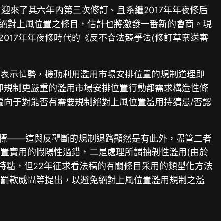
法，迎來了其六年內第三次修訂、且系繼2017年年夜修后
用絕對上風位置之條目，估計也將激發一番新的會商。現
017年年夜修時代的《反不合法競爭法(修訂草案送審
種表示情勢，機動利用濫用市場安排位置的規制道理即
即規制更嚴重的濫用市場安排位置行動都需求構造性條
偏向于對能否有需要規制絕對上風位置濫用持猜忌/否認
目標——這與反壟斷的規制退路顯然是有此外，盡管二者
置實用的假陽性過錯，二是處理所謂抽剝性濫用(由於
特點，但22年征求看法稿的有關條目采用的類型化方法
的罰款威懾等提出，以避免絕對上風位置濫用規制之濫