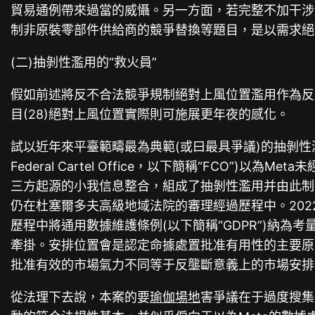
貿易通例帶來過當的威懾。另一方面，若完整不加干涉也
制非原裝零部件供給商的競爭替換等題目，是以需求絕
(二)抽剝性濫用的“救火員”
假如前述將反不合法競爭規制絕對上風位置濫用作為反
目(28)絕對上風位置實際則可施展更年夜的感化。
試以近年來平臺範疇最為典範(或曰最具爭議)的抽剝性濫用案件即
Federal Cartel Office，以下簡稱“FCO”)以
三方起源的小我信息整合，組成了抽剝性濫用并由此制
仍在杜塞爾多夫高級地域法院的審理經過歷程中。2022
歷程中將通用數據維護條例(以下簡稱“GDPR”)納
牽掛。安排位置會是認定命據處置批准有用性的主要原因
批准有效的市場氣力不同等于反壟斷意義上的市場安排
從法理下去說，本案的要
瑜伽場地
害爭議在于過度搜集及