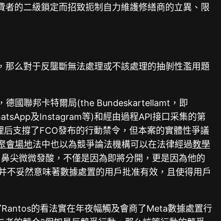
抵消費者的二級鎖定而招致扼制自力維護修繕商的立異、限
感，那么對于反壟斷無法處理或不該處理的抽剝性濫用題
卡特爾局(the Bundeskartellamt，即
hatsApp及Instagram等)和經由過程API接口采集的第
理后支撐了FCO發布的行動禁令，但本案的實體性爭議
聚會場地
法中也以為競爭論法機構可以在法律經過
教學
暖，鼻尖微微發酸，不僅是因為即將分開，更是因為他的
置并不妥然意味著數據處置的用戶批准有效，且使得用戶
antos的看法實在年夜幅觸及會商了Meta數據處置行