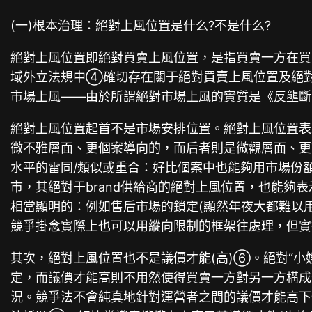
(一)根本治理：絕對上風位置是什么?不是什么?
絕對上風位置即絕對買賣上風位置，是指買賣一方在買
域外立法規中④確切存在關于絕對買賣上風位置及絕對
市場上風——由於所謂絕對市場上風的實質是《反壟斷
絕對上風位置起首不是市場安排位置。絕對上風位置
微不雅層面、更個案導向的，而后者則是微觀層面、更
水平的雷同/類似或重合：好比個案中也能夠用市場份額
市，其絕對于brand供給商的絕對上風位置，也能
相當顯明的：例如售后市場的鎖定(顯然年夜大都難以用
競爭掛念實際上也可以用縱向限制的框架往處理，但實
其次，絕對上風位置也不是議價才能(高)⑥。絕對“
定，而議價才能高則不用然使得買賣一方對另一方構成
況。競爭法不會純真地針對運營者之間的議價才能高下