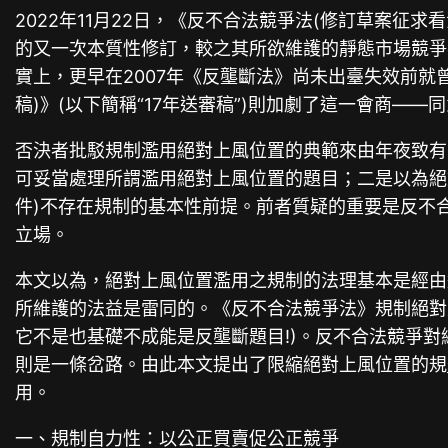
2022年11月22日，《反不合法競爭法(修訂草案征求
的又一次本質性修訂，較之其所欲維護的靜態市場競爭
實上，更早在2007年《反壟斷法》尚未出臺失效前就
稿)》(以下簡稱“17年送審稿”)則加劇了這一會商—
否決者批駁規制濫用絕對上風位置的典範來由年夜致有
可妥當處理所謂濫用絕對上風位置的題目；二是以為絕
件)不存在規制的基本性前提。前者質疑的重要是反不
立場。
本文以為，絕對上風位置濫用之規制的法理基本是經由
所維護的法益是雷同的。《反不合法競爭法》規制絕對
它不是也基礎不成能是反壟斷題目!)。反不合法競爭
則是一條岔路。由此本文提出了限縮絕對上風位置的規
用。
一、規制自力性：以公正買賣促公正競爭