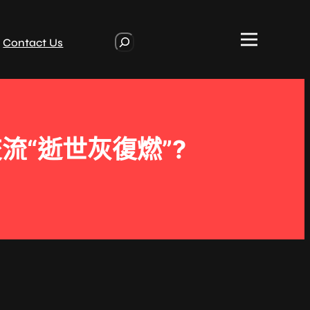
S
Contact Us
e
a
r
c
h
“逝世灰復燃”?