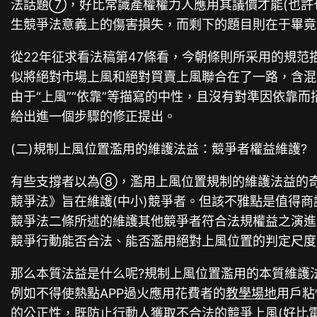
法話題⑦，好比常識產權權力人應用其議價才能(也許
生競爭法意義上的傷害損失，而剩下的題目則在于畢竟
從22年征求看法稿第47條看，今朝條則所采用的規范
似將絕對市場上風和絕對買賣上風聯合在了一路，含混
由于“上風”“依靠”等描寫的中性，且沒有對準因依
給出進一個步驟的修正提出。
(二)規制上風位置濫用的維護法益：競爭者權益維護?
有些支撐者以為⑧，濫用上風位置規制的維護法益的
競爭法》旨在維護(中小)競爭者。但該不雅點是值得
競爭法二條所述的維護其他競爭者符合法規權益之演
競爭行動能否合法、能否濫用絕對上風位置的判定尺度之
那么本質法益是什么呢?規制上風位置濫用的本質維護
例如不得使熱點APP過火應用花費者的
教學場地
用戶粘
的公正性，既防止行動人獲取不合法的競爭上風(好比