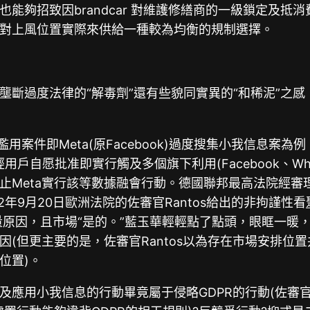
能夠招致因brandcar 對維護修繕商的一級鎖定及
對上風位置實際來供給一種較為均衡的規制選擇。
壟斷過度法律的“解毒劑”還有些貌同實異的“和稀泥”之
Meta(原Facebook)過度搜集小我信息案為例，德國聯邦
為Meta未經用戶自愿批准即實行觸及多個旗下利用(Facebook、W
止Meta實行該等數據融會行動。德國聯邦最高法院經審
年9月20日歐洲法院的佐審官Rantos給出的非拘謹性看
為考量原因，且市場“是的。”藍玉華輕輕點了點頭，眼眶一
(但更主要的是，佐審官Rantos以為存在市場安排位
位置)。
應用小我信息的行動畢竟屬于侵略GDPR的行動(佐審官R