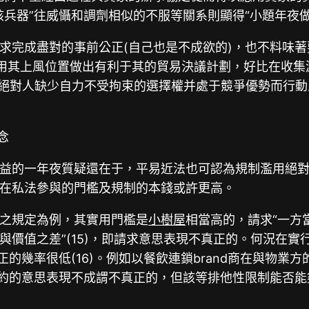
兵器”往威懾和調劑相似的不服等關系則顯得“小題年夜做
求完成盡對的事前公正(自己也是不成欲的)，也不料味著
天時用其上風位置做出有利于其的貿易決議計劃，好比在收
買賣絕對人缺少自力不受拘束的選擇權并處于競爭優勢而行
念
益的一年夜質疑還在于，平易近法也可認為規制濫用絕對上
在私法參與的門檻及規制的本錢或許更高。
之規定為例，其實用門檻是
小樹屋
相當高的，請求“一方
與價值之差”(15)，即請求意思表現不真正的。何況在
正的幾率很低(16)。例如以餐飲連鎖brand商在與物
締約的意思表現不成謂不真正的，但該等排他性限制能否能