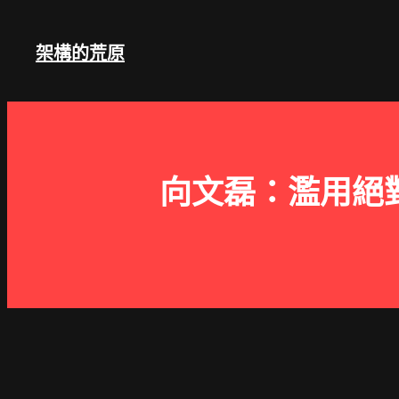
跳
至
架構的荒原
主
要
內
容
向文磊：濫用絕