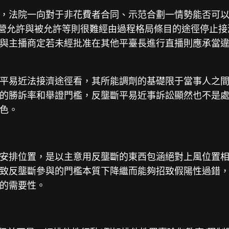
，法院一向對于非花費者合同、示范合劃一情勢能否可以或
營允許與被允許等則很難經由過程格局條目的途徑停止接
與主播商定若未經批准在其他平臺長進行直播則應承當
平易近法接濟途徑看，其所能調劑的基礎限于當事人之
的勝訴率和舉證門檻，反壟斷平易近事訴訟顯然也不是
色。
安排位置，是以主意用反壟斷的東西包涵絕對上風位置
致反壟斷參與的門檻本質下降繼而能夠招致假陽性過錯
的需要性。