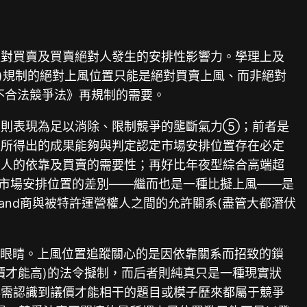
以對買賣及買賣絕對人發生的安排性影響力。學理上及
)規制的絕對上風位置只能是絕對買賣上風、而非絕對
不合法競爭法》再規制的需要。
置則表現為足以消除、限制競爭的壟斷氣力⑤；前者是
及所得出的成果能夠與判定認定市場安排位置存在必定
動人的依靠及買賣的需要性；再好比年夜型綜合高端超
于市場安排位置的差別——繼而也是一種比擬上風——是
and商與被特許運營權人之間的允許關系(盡管大都潛伏
了眼睛。上風位置追蹤關心的是因依靠關系而招致的鎖
價才能高)的法令擬制，而后者則純真只是一種現實狀
必需認識到議價才能相干的題目或模子歷來都屬于競爭