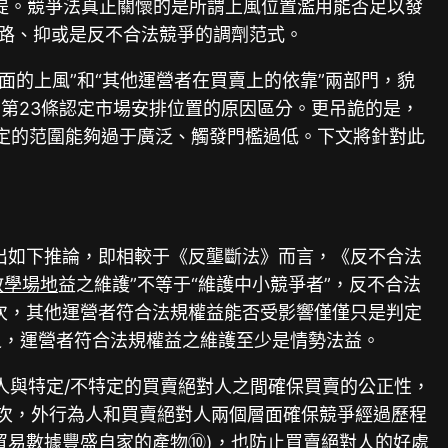
前提。競爭法真正關懷的是所謂上風位置濫用能否足以發
退路、抑或是反不合法競爭的調劑范式。
面的上風”和“其他運營者在買賣上的依靠”兩部門，貌
第23條認定市場安排位置的原因區分。更吊詭的是，
框定的范圍能夠過于廣泛、觸發門檻過低。下文將針對此
出如下推論，即相較于《反壟斷法》而言，《反不合法
教學場地
益之維護”不等于“維護中小競爭者”，反不合法
次，其他運營者符合法規權益能否受影響僅僅只是判定
言之，運營者符合法規權益之維護至少是情勢法益。
人與特定/不特定的買賣絕對人之間確保買賣的公正性，
其次，外行為人和買賣絕對人兩個層面確保競爭經過歷程
貿易數據豐盛自家的產物⑩)，也防止買賣絕對人的好處