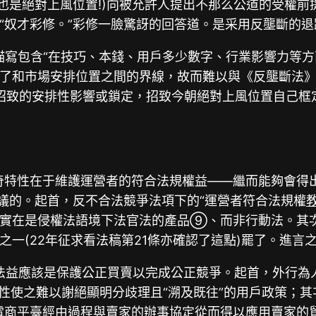
也是絕對上風位置!)向被允許人提出不那么公道的受權
“奴才彩修。”彩修一臉驚訝的回答道。是采用反壟斷的
描寫包含“在技巧、本錢、用戶多少數字、行業影響力等方
了和市場安排位置之間的界線，故而難以與《反壟斷法》
靠而招致的安排性影響或鎖定，招致今朝絕對上風位置自己
奇特性在于維護運營者的符合法規權益——繼而能夠會得
商議的。起首，反不合法競爭法項下的“運營者符合法規權
進實在是侵權法語境下法官法的產品⑨、而非行動法。其
一(22年征求看法稿第21條亦確認了這點)罷了。進
法益應該是保護公正買賣以完成公正競爭。起首，外行為
性使之難以謝絕顯明分歧理且“溯及既往”的用戶政策；
電商平臺經由過程與賣家的辦事協定從而得以應用賣家的