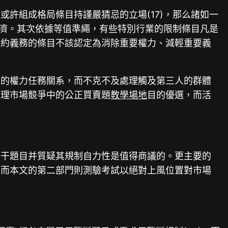
許組成格局條目持謹嚴猜忌的立場(17)，那么諸如一
濟。其次依據等值準繩，有些特別行業的限制條目凡是
違約義務的條目不該認定為消除重要權力、減輕重要義
間的權力任務關系，而不克不及處理觸及第三人的群體
處理市場競爭中的公正買賣題
教學場地
目的優選，而活
相干題目并質疑其規制自力性是值得商議的。更主要的
，而本文的第二部門則測驗考試以絕對上風位置對市場