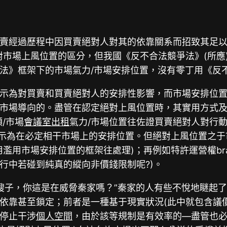
賣經過歷程中因買賣絕對人對其的依靠關系而招致其足
市場上風位置的區分，但我國《反不合法競爭法》(所應
法》框架下的市場氣力/市場安排位置，沒有零丁用《反
表示為對買賣和買賣絕對人的安排性影響，而市場安排位
市場導向的。盡管在認定絕對上風位置時，其實用方式
/市場
會議室出租
氣力/市場位置往佐證買賣絕對人對行
夠表示為在必定相干市場上的安排位置。但絕對上風位置之
濫用市場安排位置的框架往處理)；再例如特許運營權br
行中若碰到純真的縱向非價錢限制呢?)。
小嫂子，你這是在威脅秦家嗎？”秦家的人有些不悅地瞇起
依靠甚至鎖定；前者是一種基于現實狀況(此中就包含議
停止干涉
個人空間
，由於該等規制是有效率的—盡管也