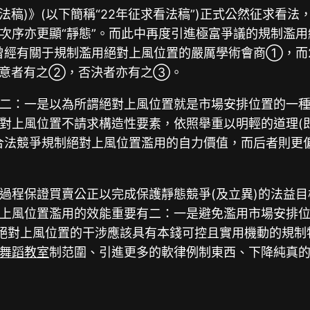
看法稿)》(以下簡稱“22年征求看法稿”)正式公然征求看
次序亦更顯“靜態”。而此中再度引進極富爭議的規制濫
曾經有關于規制濫用絕對上風位置的嚴厲學術會商①，而2
—同意者有之②，否決者亦有之③。
二：一是以為所謂絕對上風位置就是市場安排位置的一
對上風位置不請求構造性要素，依照舉重以明輕的道理(
合法競爭規制絕對上風位置濫用的自力價值，而后者則更
過程保證買賣公正以完成保護靜態競爭(及立異)的法益
上風位置濫用的效能重要有二：一是避免濫用市場安排位
對絕對上風位置的干涉應該具有本錢可控且實用機動的規制
舞蹈教室
制范圍、引進更多的軟律例制東西、下降純真