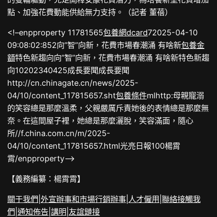
點、加強花費動能供給無力支持。（記者 董蓓）
<!–enpproperty 11781565
包養網dcard
72025-04-10
09:08:02:852
向”智”向新，花費市場春潮涌 有啥新
包養金
額
特色新趨向向”智”向新，花費市場春潮涌 有啥新特色新趨
向10202340425成長要聞成長要聞
http://cn.chinagate.cn/news/2025-
04/10/content_117815657.sht
包養條件
mlhttp:母親寵溺
的笑容總是那麼溫柔，父親嚴厲斥責她後的表情總是那麼無
奈。在這間屋子裡，她總是那麼灑脫，笑容滿面，隨心
所//f.china.com.cn/m/2025-
04/10/content_117815657.html光亮日報100楊霄
霄/enpproperty–>
【義務編纂：楊霄霄】
關于我們
|
外宣辦事和市場行銷辦事
|
人才僱用
|
聯絡接觸我
們
|
通知佈告
|
講明
|
友誼鏈接