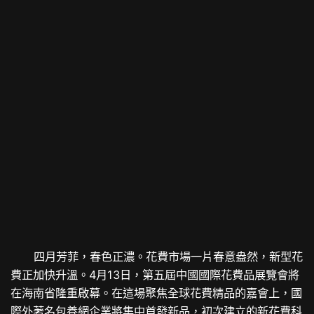
四月芳菲，春色正濃。花費市場一片春意盎然，新型花
費正加快升溫。4月13日，第五屆中國國際花費品展覽會將
在海南省隆重啟幕。在這場聚焦全球花費精品的嘉會上，國
際外著名
包養網
企業將集中首發新品，初次建立的新花費科