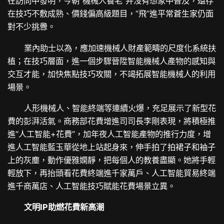
在訪問中發明，今朝“機械人養老”并沒有想象中普及，還存
在技巧不敷成熟、價錢偏高級題目，“飛”進平常蒼生家仍面
對不少挑釁。
業內助士以為，應加速機械人財產範疇的尺度化系統扶
植；在技巧層面，進一個步驟晉陞智能機械人產物的感知與
交互才能，加快焦點技巧攻關，不竭拓展智能機械人的利用
場景。
人形機械人、智能終端等連續火爆，充足展示了新型花
費的彭湃活氣。商務部花費增進司司長李剛表現，將積極推
進“人工智能+花費”，加年夜人工智能產物的推行力度，增
進人工智能藍玉華從地上站起身來，伸手拍了拍裙子和袖子
上的灰塵，動作優雅嫻靜，把每個人的教養盡顯。她將手輕
輕放下，再抬頭看花費終端進千家萬戶、人工智能貿易終端
進千商萬店、人工智能技巧賦能花費場景立異。
文明IP助燃花費新高潮