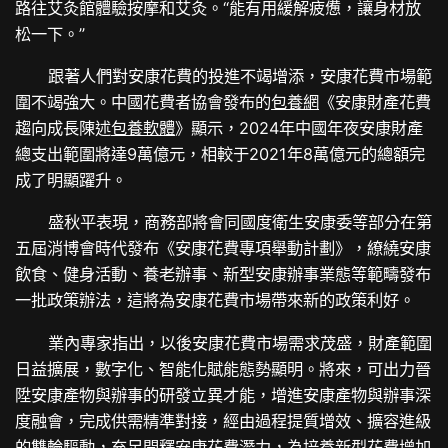
路往艾灸館體驗按摩和艾灸。“能有用緩解疲憊，讓身材放
松一下。”
跟著人們對安康花費的投進不竭增添，安康花費市場範
圍不竭強大。中國花費者協會發布的
包養網
《安康財產花費
趨向成長陳述
包養軟體
》顯示，2024年中國年夜安康財產
總支出範圍將達9萬億元，相較于2021年8萬億元的總額完
成了明顯躍升。
盛秋平表現，商務部將會同國度衛生安康委等部分在第
五屆消博會時代發布《安康花費專項舉動計劃》，繚繞安康
飲食、健身活動、養老辦事、新型安康辦事業態等範疇發布
一批政策辦法，這將為安康花費市場帶來新的政策利好。
業內專家指出，以後安康花費市場需求茂盛，財產範圍
日益擴展，數字化、智能化賦能態勢顯明。將來，可出力晉
陞安康產物與辦事的研發立異才能，增進安康產物與辦事深
度融會，完成供需精準對接，經由過程提質增效、擴容進級
的雙輪驅動，充足開釋安康花費潛力，為培養新型花費增加