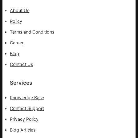
動
About Us
能
_
Policy
中
Terms and Conditions
國
網
Career
Blog
Contact Us
Services
Knowledge Base
Contact Support
Privacy Policy
Blog Articles