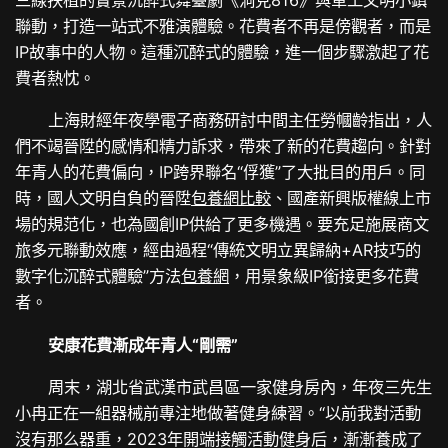
聯動，打造一站式不雅演體驗。花費者不再是傍觀者，而是
IP故事中的人物。這種沉醉式的體驗，進一個步驟激起了花
費者熱忱。
上海財經年夜學電子商務研討中間主任勞幗齡指出，人
們不竭晉陞的感情和精力訴求，帶來了新的花費趨向。針對
年青人的花費偏向，IP跨界聯名“俘獲”了大批目的用戶。同
時，國人文明自負的晉陞
包養網比較
、國產新興版權線上市
場的規范化，也為國創IP供給了更多機遇。要充足施展商文
旅多元聯動效應，經由過程“傳統文明立異歸納+AR技巧的
數字化沉醉式體驗”方法
包養網
，用景象級IP銜接更多花費
者。
安康花費漸成年青人“剛需”
周末，湖北省武漢市武昌區一家健身房內，年夜三先生
小冉正在一組器械前專注地做著健身練習。“以前我對活動
沒有那么器重，2023年開端接觸活動健身后，漸漸養成了