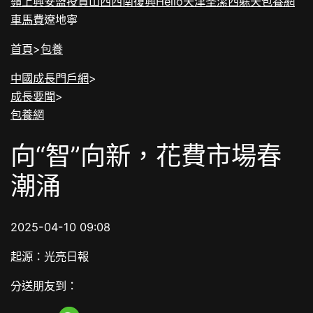
嶺上興安盟
投資山西
西南復興
Hello天津
圣潔西躲
天
包養網
車馬費
遼地寧
首頁
>
包養
中國成長門戶網
>
成長要聞
>
包養網
向“智”向新，花費市場春
潮涌
2025-04-10 09:08
起源：光亮日報
分送朋友到：