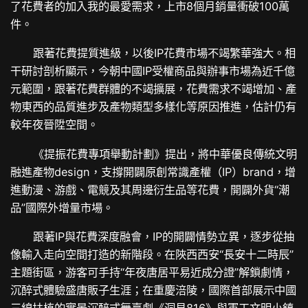
了花費者的加入我的最愛需求，上市8個月銷量衝破100萬
件。
跟著花費提質進級，以後IP花費市場不竭繁華強大。相
干研討剖析顯示，今朝中國IP受權商品與辦事市場為近千億
元範圍，跟著花費群體的不竭擴展，花費需求不竭增加、產
物東西的品質進步及產物類型多樣化等原因推進，估計仍有
較年夜晉陞空間。
《提振花費專項舉動計劃》提出，將中華優良傳統文明
融進產物design，支撐開闢原創常識產權（IP）brand，增
進動漫、游戲、電競及其周邊衍生品等花費，開闢外貨“潮
品”國際外增量市場。
跟著IP與花費深度融會，IP的開闢情勢立異，逐步從抽
像輸入走向空間打造的新階段。在陜西西安“長安十二時辰”
主題街區，游客可手持“年夜唐居平易近成分證”解鎖劇情，
沉醉式體驗盛唐販子生涯；在重慶涪陵，國際首部展示中國
三線扶植的實景沉醉式舞臺劇《洞見816》與軍工文明小鎮