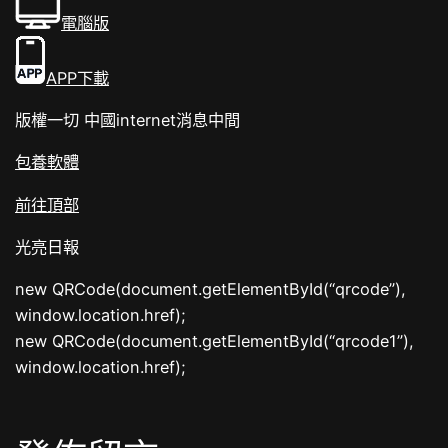
電腦版
APP下載
版權一切 中國internet消息中間
包養軟體
前往頂部
光亮日報
new QRCode(document.getElementById(“qrcode”),
window.location.href);
new QRCode(document.getElementById(“qrcode1”),
window.location.href);