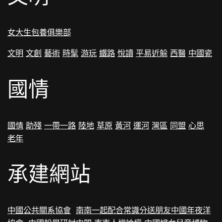
女大生包養俱樂部
文明
文創
藝術
時髦
游玩
鐵路
悅讀
平易近躲
西醫
中國瓷
國情
國情
助殘
一帶一路
陸地
草原
黃河
運河
灣區
同盟
心思
老年
承建網站
中國公共關系協會
南南一起配合常識分送朋友
中國年夜洋