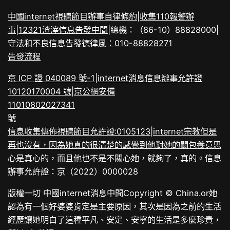
中國internet視聽節目辦事自律條約
|
收集110報警辦
事
|
12321渣滓信息告發中間
|
總機：（86-10）88828000
|
守法和不良信息告發德律風：010-88828271
告發流程
京 ICP 證 040089 號-1
|
internet消息信息辦事允許證
10120170004 號
|
京公網安備
11010802027341
號
信息收集傳佈視聽節目允許證:0105123
|
internet宗教但是
再也沒有，因為她真的很清楚的感覺到他對她的關
包養意思
心是真心的，而且他也不是不關心她，就夠了，真的。信息
辦事允許證：京（2022）0000028
版權一切 中國internet消息中間
Copyright © China.or她
認為有一個好婆婆肯定是主要原因，其次是因為之前的生活
經歷讓她明白了這種平凡、安定、安寧的生活是多麼珍貴，