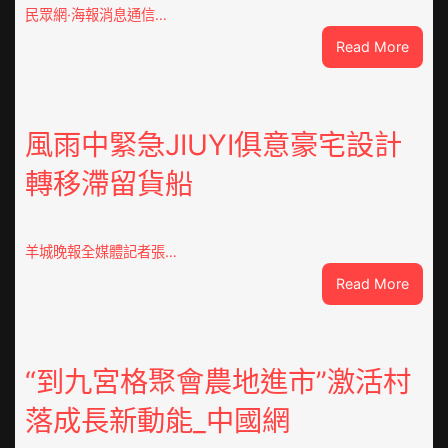
民眾網·海報消息通信…
:
Read More
戰
爭
街
道：
風雨中緊急JIUYI俱意豪宅設計
新
轉移滯留貨船
時
期
文
明
羊城晚報全媒體記者張…
森
:
Read More
和
風
診
雨
所
中
家
緊
“到九宮格聚會農地進市”激活村
醫
急
科
落成長新動能_中國網
JIUYI
實
俱
行