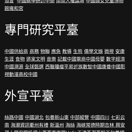
協會
中國躲學研討中間
南南人權論壇
中國婦女兒童博物
館
雍和宮
專門研究平臺
中國供給商
商務
物聯
應急
教導
生態
儒學
文娛
微視
安康
生涯
食物
道家文明
音樂
記載中國
電商中國
母嬰
數字經濟
中國溯源
全球甄選
西醫腫瘤
平易近族
數智中國
康養中國
影
視
動漫
高校中國
外宣平臺
絲路中國
中國湖北
包養
新山東
中部縱覽
中國四川
七彩云
南
海潮資訊
衢州有禮
新溫州
海絲
海峽
常德
時期吉林
興安