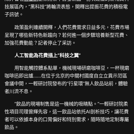
技展區內，“黑科技”將輪流表態，開釋出提振花費的積極電
子訊號。
政策盈利連續開釋，人們花費需求日益多元，花費市場
呈現了哪些新特色新趨向？若何進一個步驟培養新型花費、
加強花費動能？記者停止了采訪。
人工智能為花費插上“科技之翼”
用智能觸控體系點單，機械現場研磨咖啡豆，一杯現磨
咖啡迅即出爐……在位于北京的中關村國度自立立異示范區
會議中間，一輕研討院發布的“行星環”無人飲品站前，體驗
者川流不息。
“飲品的現場制售是這一機械的吸睛點。”一輕研討院柔
性項目司理曾輝先容，這一飲品站依托AI剖析技巧，讓花費
者可以依據本身的口胃偏好和特別需求，隨時隨地定制專屬
飲品。