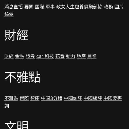
消息
直播
要聞
國際
軍事
政
女大生包養俱樂部
協
政務
圖片
錄像
財經
財經
金融
證券
car
科技
花費
動力
地產
農業
不雅點
不雅點
實際
智庫
中國3分鐘
中國訪談
中國網評
中國要害
詞
文明