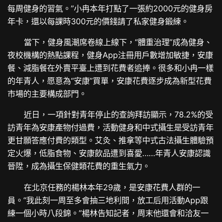
每周健身的習氣。”小冉本年打點了一張約2000元的健身房
年卡，還以每課時300元的價錢請了私家健身鍛練。
當下，健身風潮席卷線上線下，“體重治理”成為健身、
夜校機構的熱點課程，健身App注冊用戶數增加敏捷，安康
餐、減脂餐在外賣平臺上遭到花費者追捧。很多和小冉一樣
的年青人，愿意為“安康”買單，安康花費逐步成為新型花費
市場的主要構成部門。
近日，一項針對青年停止的查詢拜訪顯示，78.2%的受
訪青年為安康產物付過費，活動健身和中式攝生是受訪青年
更甘願答應付費的類型。艾灸、推拿等中式古法攝生體驗預
定火爆，低脂食物、安康飲品遭到喜愛……年青人安康認識
晉陞，成為攝生保健類花費的重生氣力。
在北京任務的楊林本年29歲，是安康花費人群的一
員。“我此刻一周至多會抽三地利間，放工后用活動App跟
練一個小時八段錦。”楊林告知記者，周末他還會和洽友一