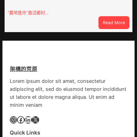
意
站
豪
防
“農地進市”激活鄉村…
宅
疫
:
Read More
設
步
“到
計
隊
九
轉
高
宮
移
舉
格
滯
旗
聚
留
號
會
貨
的
架構的荒原
農
船
湊
地
集
Lorem ipsum dolor sit amet, consectetur
進
地
adipiscing elit, sed do eiusmod tempor incididunt
市”
激
ut labore et dolore magna aliqua. Ut enim ad
活
minim veniam
村
落
Instagram
Facebook
LinkedIn
X
成
長
Quick Links
新