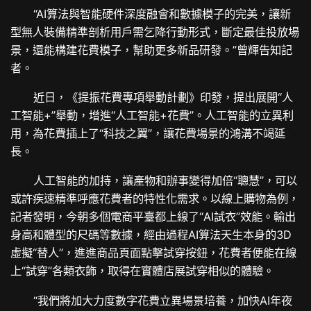
“AI算法與智能硬件深度融會和數據模子的完美，讓新
型無人裝備精準剖析用戶需乞降行動形式，斷定最佳投放場
景，還能構建花費模子，幫助更多新品研發。”曾輝告知記
者。
近日，《提振花費專項舉動計劃》印發，提出展開“人
工智能+”舉動，增進“人工智能+花費”。人工智能的立異利
用，為花費插上了“科技之翼”，讓花費場景的鴻溝不竭延
長。
人工智能的加持，讓產物和辦事變得加倍“聰慧”，可以
或許疾速精準呼應花費者的特性化需求。以線上購物為例，
記者發明，今朝多個電商平臺都上線了“AI試衣”效能。輸出
身高和體型的尺碼等數據，經由過程AI算法天生本身的3D
虛擬“替人”，進進商品頁面點擊試穿按鈕，花費者便能在線
上“試穿”各類衣飾，取得在實體店展試穿相似的體驗。
“我們將加大力度數字花費立異場景培養，加快AI年夜