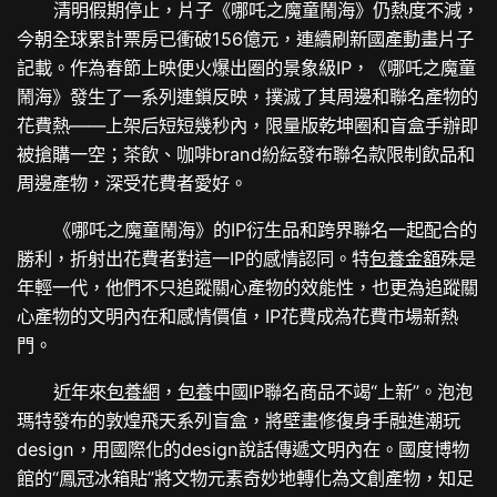
清明假期停止，片子《哪吒之魔童鬧海》仍熱度不減，
今朝全球累計票房已衝破156億元，連續刷新國產動畫片子
記載。作為春節上映便火爆出圈的景象級IP，《哪吒之魔童
鬧海》發生了一系列連鎖反映，撲滅了其周邊和聯名產物的
花費熱——上架后短短幾秒內，限量版乾坤圈和盲盒手辦即
被搶購一空；茶飲、咖啡brand紛紜發布聯名款限制飲品和
周邊產物，深受花費者愛好。
《哪吒之魔童鬧海》的IP衍生品和跨界聯名一起配合的
勝利，折射出花費者對這一IP的感情認同。特
包養金額
殊是
年輕一代，他們不只追蹤關心產物的效能性，也更為追蹤關
心產物的文明內在和感情價值，IP花費成為花費市場新熱
門。
近年來
包養網
，
包養
中國IP聯名商品不竭“上新”。泡泡
瑪特發布的敦煌飛天系列盲盒，將壁畫修復身手融進潮玩
design，用國際化的design說話傳遞文明內在。國度博物
館的“鳳冠冰箱貼”將文物元素奇妙地轉化為文創產物，知足