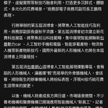
模子、虛擬實際等新技巧融會利用，打造更多沉醉式、體驗
式、多元化的花費場景。”商務部電子商務司副司長王鵬飛
表現。
行將舉辦的第五屆消博會，將聚焦人工智能技巧及利
用。商務部副部長盛秋平流露，第五屆消博會初次建立新花
費科技展區，將聚焦前沿科技範疇，集中展現智能網聯新
包
養
動力car 、人工智妙手機和電腦、智能穿著產物、物流無
人機等新產物新技巧，國際外最新的人形機械人也將在本屆
消博會上同臺競技。
第五屆消
包養網心得
博會人工智能展現運動專區，會舞
蹈的人形機械人，讓搬運“輕”而易舉的外骨骼機械人，會送
餐、掃除衛生的辦事機械人將紛紜表態，浮現AI技巧給花費
生涯帶來的變更。
以後，機械人財產成長方興日盛，市場遠景遼闊，不少
養老機構和醫療機構已開端應用智能機械人“新員工”。記者