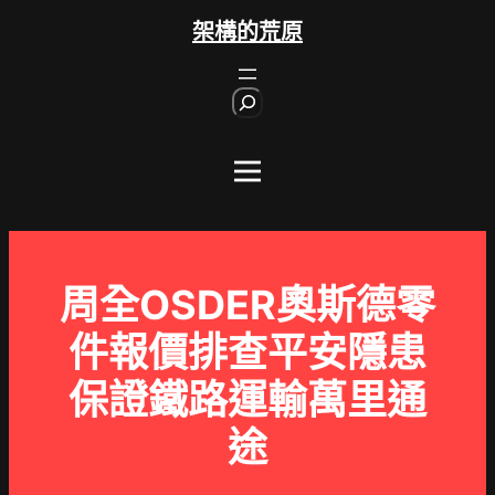
跳
架構的荒原
至
主
S
要
e
內
a
r
容
c
h
周全OSDER奧斯德零
件報價排查平安隱患
保證鐵路運輸萬里通
途