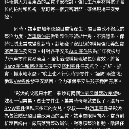
料報價
大力度東西的品質平安檢討，強化生
汽車材料
孩子職
位的檢討和監視，緊盯每一個要害環節，確保現場平安受
控。
同時，該車間加年夜題目重復產生、題目整改不徹底的
整治力度，
汽車機油芯
做到整治不留逝世角、不漏隱患，保
持把隱患當成變亂對待，對觸碰平安紅線的職員強化義
藍寶
堅尼零件
務究查。針對各平安風
Audi零件
險點加年夜檢討
力
汽車零件貿易商
度，強化治理職員現場包保實效，將各
Benz零件
斯柯達零件
項平安
賓利零件
任務抓全、抓細、抓
實、抓
水箱水
嚴，“晚上也不行
保時捷零件
。”謹防“兩違”松
弛激
VW零件
發平安題目，全力確保平安生孩子穩固有序。
“彩煥的父親是木匠，彩煥有兩個
油氣分離器改良版
妹
妹和一個弟弟，
賓士零件
生下弟弟時母親就去世了，還有一
BMW零件
個臥床多年的女兒。李叔——就
汽車零件
是彩煥
為包管隱患題目整改東西的品質，該車間眼睛向內，當真剖
析題目緣由，嚴厲落實整改辦法，對專項整治推動、階段任