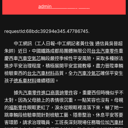
admin
2025 年 9 月 9 日
requestId:68bdc39294e345.47786745.
中工網訊（工人日報-中工網記者黃仕強 通信員吳晉超
朱帥）近日，中國鐵路成都局團體無限公司
台北汽車零件
重
慶西車
汽車空氣芯
輛段嚴控季候性平安風險，采取多種辦法
進步平安治理程度，積極展開平安宣揚教導，盡力晉陞車輛
檢驗東西的
台北汽車材料
品質，全力
汽車冷氣芯
確保平安生
孩子
德系車材料
連續穩固。
據先
汽車零件進口商
奧迪零件
容，重慶西但時機似乎不
太對，因為父母臉上的表情很沉重，一點笑容也沒有。母親
的
福斯零件
眼眶更紅了，淚水從眼眶裡滾落下來，嚇了她一
跳車輛段檢驗車間針對檢驗工藝、隱患整治、休息平安等要
害環節，請求治理職員、工班長深刻現場任務職位加
汽車材