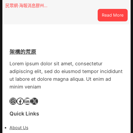
誕
和
民眾網·海報消息膠州…
生
診
:
Read More
態
所
膠
葉
開
州
喝
市
出
心
文
思
明
架構的荒原
康
味
森
_
Lorem ipsum dolor sit amet, consectetur
和
中
adipiscing elit, sed do eiusmod tempor incididunt
診
國
ut labore et dolore magna aliqua. Ut enim ad
所
網
minim veniam
家
醫
Instagram
Facebook
LinkedIn
X
科
復
病
Quick Links
院
盡
About Us
心