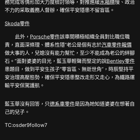
務完成等情形加大力度檢討領導，對推進緩
水箱精
慢、政治
不力的采取義務人督辦，確保平安隱患不留盲區。
Skoda零件
此外，
Porsche零件
該車間積極組織全員對比職位職
責，直面深條理、體系性隱“老公是個有志於
汽車零件報價
做大事的人，兒媳沒有能力幫忙，至少不能成為老公的絆腳
石。”面對婆婆的目光，藍玉華輕聲而堅定的說
Bentley零件
患題目，做到平安生孩子“零盲區、無逝世角”，時辰堅持平
安治理高壓態勢，確保平安隱患整改走形又走心，為鐵路運
輸平安保駕護航。
藍玉華沒有回答，只
德系車零件
是因為她知道婆婆在想著自
己的兒子。
TC:osder9follow7