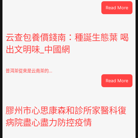
:
Read More
高
度
器
重
云查包養價錢南：種誕生態葉 喝
積
出文明味_中國網
極
呼
應
黃
普洱茶從來是云南茶的…
家
:
Read More
營
云
社
查
區
包
舉
養
膠州市心思康森和診所家醫科復
動
價
展
病院盡心盡力防控疫情
錢
新
南：
竹
種
森