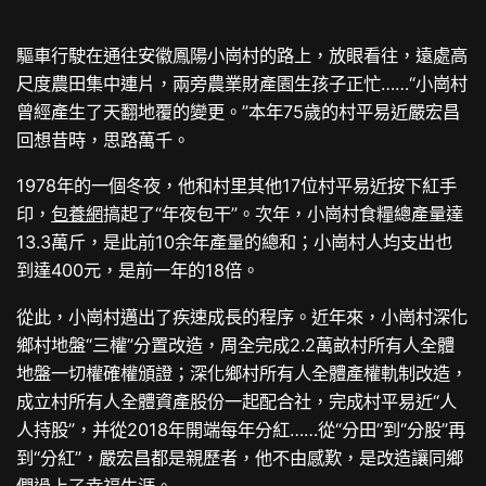
驅車行駛在通往安徽鳳陽小崗村的路上，放眼看往，遠處高
尺度農田集中連片，兩旁農業財產園生孩子正忙……“小崗村
曾經產生了天翻地覆的變更。”本年75歲的村平易近嚴宏昌
回想昔時，思路萬千。
1978年的一個冬夜，他和村里其他17位村平易近按下紅手
印，
包養網
搞起了“年夜包干”。次年，小崗村食糧總產量達
13.3萬斤，是此前10余年產量的總和；小崗村人均支出也
到達400元，是前一年的18倍。
從此，小崗村邁出了疾速成長的程序。近年來，小崗村深化
鄉村地盤“三權”分置改造，周全完成2.2萬畝村所有人全體
地盤一切權確權頒證；深化鄉村所有人全體產權軌制改造，
成立村所有人全體資產股份一起配合社，完成村平易近“人
人持股”，并從2018年開端每年分紅……從“分田”到“分股”再
到“分紅”，嚴宏昌都是親歷者，他不由感歎，是改造讓同鄉
們過上了幸福生涯。