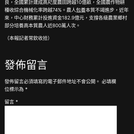
良，全國累計建成高尺度農田跨越10億畝，全國農作物耕
種收綜合機械化率跨越74%。農人
包養
本質不竭進步，近年
來，中心財務累計投進資金182.9億元，支撐各級農業鄉村
部分培養高本質農人近800萬人次。
（本報記者常欽收拾）
發佈留言
發佈留言必須填寫的電子郵件地址不會公開。
必填欄
位標示為
*
留言
*