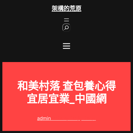
跳
架構的荒原
至
主
S
要
e
內
a
r
容
c
h
和美村落 查包養心得
宜居宜業_中國網
admin
2024 年 10 月 26 日