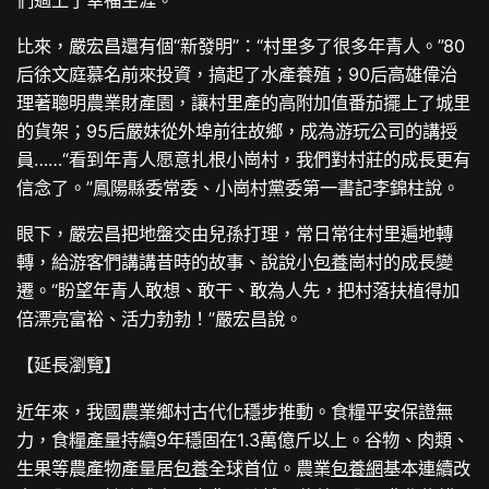
比來，嚴宏昌還有個“新發明”：“村里多了很多年青人。”80
后徐文庭慕名前來投資，搞起了水產養殖；90后高雄偉治
理著聰明農業財產園，讓村里產的高附加值番茄擺上了城里
的貨架；95后嚴妹從外埠前往故鄉，成為游玩公司的講授
員……“看到年青人愿意扎根小崗村，我們對村莊的成長更有
信念了。”鳳陽縣委常委、小崗村黨委第一書記李錦柱說。
眼下，嚴宏昌把地盤交由兒孫打理，常日常往村里遍地轉
轉，給游客們講講昔時的故事、說說小
包養
崗村的成長變
遷。“盼望年青人敢想、敢干、敢為人先，把村落扶植得加
倍漂亮富裕、活力勃勃！”嚴宏昌說。
【延長瀏覽】
近年來，我國農業鄉村古代化穩步推動。食糧平安保證無
力，食糧產量持續9年穩固在1.3萬億斤以上。谷物、肉類、
生果等農產物產量居
包養
全球首位。農業
包養網
基本連續改