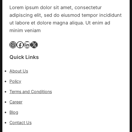
文
Lorem ipsum dolor sit amet, consectetur
明
adipiscing elit, sed do eiusmod tempor incididunt
森
和
ut labore et dolore magna aliqua. Ut enim ad
診
minim veniam
所
家
Instagram
Facebook
LinkedIn
X
醫
科
Quick Links
實
行
About Us
站
防
Policy
疫
Terms and Conditions
步
隊
Career
高
Blog
舉
旗
Contact Us
號
的