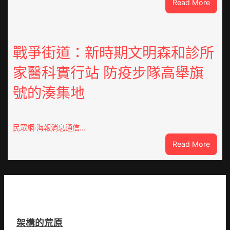
:
Read More
在
因
鏈
特
博
而
會
勝
戰爭街道：新時期文明森和診所
挑
以
戰
家醫科實行站 防疫步隊高舉旗
產
拼
興
出
號的湊集地
農
一
查
條
包
全
養
民眾網·海報消息通信…
球
價
供
:
Read More
錢
應
戰
_
鏈
爭
中
街
國
道：
網
新
時
架構的荒原
期