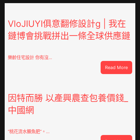
VloJIUYI俱意翻修設計g | 我在
鏈博會挑戰拼出一條全球供應鏈
樂齡住宅設計 你有沒…
:
Read More
VloJI
俱
意
翻
因特而勝 以產興農查包養價錢_
修
中國網
設
計
g
|
“桃花流水鱖魚肥”。…
我