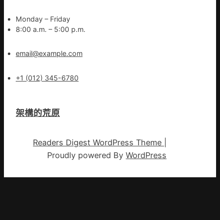
Monday – Friday
8:00 a.m. – 5:00 p.m.
email@example.com
+1 (012) 345-6780
架構的荒原
Readers Digest WordPress Theme
|
Proudly powered By
WordPress