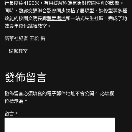
行長度達4190米，有用緩解極端氣象對校園生涯的影響。
同時，熱廊
交通
聯合影廊同步扶植了展現型、進修型等多種
效能的校園文明長廊
跳舞場地
和一站式先生社區，完成了功
效最年夜化
跳舞教室
。
新華社記者 王松 攝
瑜伽教室
發佈留言
發佈留言必須填寫的電子郵件地址不會公開。
必填欄
位標示為
*
留言
*