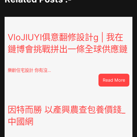
VloJIUYI俱意翻修設計g | 我在
鏈博會挑戰拼出一條全球供應鏈
樂齡住宅設計 你有沒…
:
Read More
VloJI
俱
意
翻
因特而勝 以產興農查包養價錢_
修
中國網
設
計
g