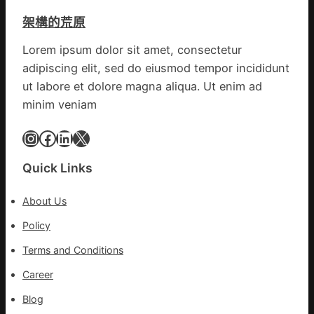
時
架構的荒原
期
文
Lorem ipsum dolor sit amet, consectetur
明
adipiscing elit, sed do eiusmod tempor incididunt
森
和
ut labore et dolore magna aliqua. Ut enim ad
診
minim veniam
所
家
Instagram
Facebook
LinkedIn
X
醫
科
Quick Links
實
行
About Us
站
防
Policy
疫
Terms and Conditions
步
隊
Career
高
Blog
舉