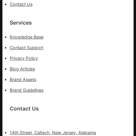
旗
Contact Us
號
的
湊
Services
集
地
Knowledge Base
Contact Support
Privacy Policy
Blog Articles
Brand Assets
Brand Guidelines
Contact Us
14th Street, Caltech, New Jersey, Alabama