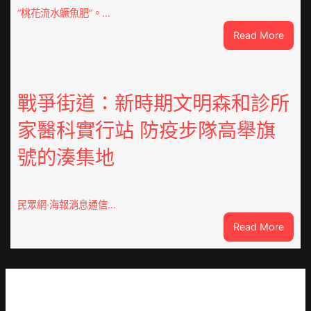
|
“桃花流水鱖魚肥”。…
我
:
Read More
在
因
鏈
特
博
而
會
勝
戰爭街道：新時期文明森和診所
挑
以
戰
家醫科實行站 防疫步隊高舉旗
產
拼
興
出
號的湊集地
農
一
查
條
包
全
養
民眾網·海報消息通信…
球
價
供
:
Read More
錢
應
戰
_
鏈
爭
中
街
國
道：
網
新