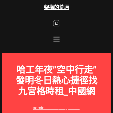
跳
架構的荒原
至
主
S
要
e
內
a
r
容
c
h
哈工年夜”空中行走”
發明冬日熱心捷徑找
九宮格時租_中國網
admin
2025 年 2 月 19 日