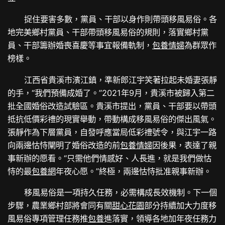
捉住要害多數，黨員、干部以身作則帶頭移風易俗。各
地完美鄉村黨員、干部帶頭移風易俗的規則，落實鄉村黨
員、干部籌辦婚喪喜慶等事宜報備軌制，
包養情婦
為群眾作
榜樣。
江西省貴溪市濱江鎮，準新郎江宇笑著拉起未婚妻張靜
的手，“我們預備成婚了。”2021年9月，貴溪市被歸入第二
批全國婚俗改造試驗區。貴溪市提出，黨員、干部要以帶頭
抵抗低價彩禮的現實舉動，帶動構成移風易俗的傑出風氣。
張靜作為下層黨員，自發呼應當局低彩禮號令，與江宇一路
向兩邊怙恃闡明了婚俗改造的前
包養情婦
因後果，表達了親
事新辦的愿看。“只需他們情感好、人長進，就是我們做怙
恃的最
包養網
年夜心愿。”終極，兩邊怙恃批准親事新辦。
移風易俗是一項持久任務，必需構成長效機制。下一個
步驟，農業鄉村部將會同有關
甜心花園
部分持續加大力度移
風易俗專項管理任務推
包養
進落實，領導各地加年夜任務力