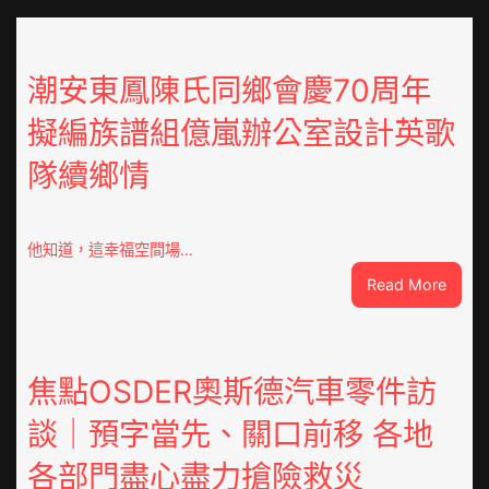
潮安東鳳陳氏同鄉會慶70周年
擬編族譜組億嵐辦公室設計英歌
隊續鄉情
他知道，這幸福空間場…
:
Read More
潮
安
東
鳳
焦點OSDER奧斯德汽車零件訪
陳
談｜預字當先、關口前移 各地
氏
同
各部門盡心盡力搶險救災
鄉