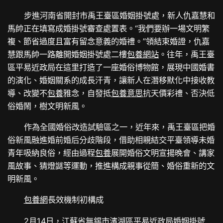
步進河南省開封市禹王臺區婚姻掛號處，新人仇嘉慧和
馬帥正在填寫成婚掛號審查處置表。“我們要辦一場文明繁
複、節省過度且富有留念意義的婚禮。”領結束婚證，仇嘉
慧跟馬帥一路離開婚姻掛號處二樓
包養網站
。往年，禹王臺
區平易近政局在這里打造了一座婚俗博物館，展現中國婚書
的演化、婚姻關系的成長汗青，讓新人在潛移默化中接收教
導、改變不
包養
雅念，自發抵
包養意思
抗天價彩禮、否決低
俗婚鬧，樹文明新風。
作為全國婚俗改造試驗區之一，近年來，禹王臺區把婚
俗新風融進婚前婚后分歧階段，借助相親結交平臺領導未婚
青年吸納良俗，經由過程
包養
展開婚俗文明宣揚晚會、講家
風故事、猜燈謎等運動，推進構成親事從簡、婚俗重新的文
明新風。
包養網
長效機制初構成
2月14日，江蘇省無錫市濱湖區平易近政局婚姻掛號