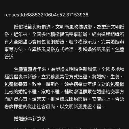
requestId:688532f06b4c52.37153936.
婚俗禮節與時俱進，文明新風吹拂城鄉。為塑造文明婚
俗，近年來，全國多地積極提倡喪事新辦，經由過程組織所
有人全體
甜心寶貝包養網
婚禮、號令模範示范、完美婚姻辦
事等方法，立異移風易俗方式途徑，引領婚俗新風氣。
包養
管道
包養管道
近年來，為塑造文明婚俗新風氣，全國多地積
極提倡喪事新辦，立異移風易俗方式途徑，將婚嫁、生養、
包養網
養育、教導一體斟酌，領導適婚青年建立對的
包養網
比較
的婚姻不雅、家庭不雅，輔助處理群眾在婚戀結交等方
面的費心事、煩苦衷，推進構成節約節儉、安康向上、否決
奢靡揮霍的傑出社會風尚，以文明新風見證幸福。
婚姻辦事新意多