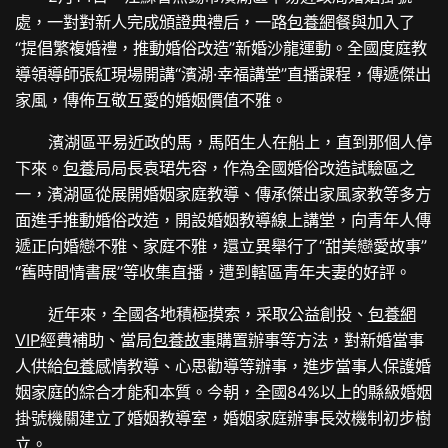
處，一對對新人完成頒證典禮后，一路
包養網
餐與加入了
“提倡繁複婚禮，推動婚俗改造”新婚沙龍運動。全國度庭教
導領導師張紅現場開講“濱湖·幸福講堂”直播課程，傳遞傑出
家風，傳佈互敬互愛的婚姻價值不雅。
濱湖區平易近政的馬，馬陌生人在船上，直到那個人停
下來。
包養
局局長袁珺先容，作為全國婚俗改造試驗區之
一，濱湖區從展開婚姻家庭教導、傳承傑出家風家教等多方
面進手推動婚俗改造，開設婚姻教導線上講堂，向青年人傳
遞正向婚戀不雅、家庭不雅，還立異舉行了“甜美戀愛故事”
“舊時間情書展”等收集直播，遭到轄區青年夫妻的好評。
近年來，全國各地積極摸索，采取公益創投、
包養網
VIP
經費補助、當局
包養故事
購置辦事等方法，對新婚當事
人供給
包養
感情教導、心思勸導等辦事，進步當事人保護婚
姻家庭的綜合才能和本質。今朝，全國84%以上的縣級婚姻
掛號機關建立了婚姻教導室，婚姻家庭辦事長效機制初步樹
立。