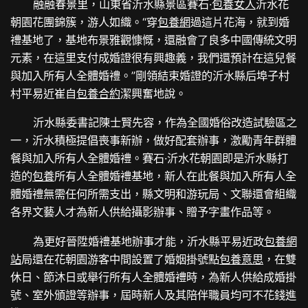
融融春景里，山東省沂水縣景區賽石·
包養女人
沂水花
朝園花團錦簇，游人如織。“穿
包養網
過這片花海，就到婚
禮基地了，基地布景雅觀慷慨，還融會了良多中國傳統文明
元素，在這里支付成婚證很有興趣義，我們還預計在這兒餐
與加入所有人全體婚禮。”剛領結束婚證的沂水縣后埠子村
村平易近崔自
包養合約
潔興奮地說。
沂水縣委書記陳士賢先容，作為全國婚俗改造試驗區之
一，沂水積極提倡喪事新辦，做好配套辦事，激勵青年群體
餐與加入所有人全體婚禮。賽石·沂水花朝園即是沂水縣打
造的
包養
所有人全體婚禮基地，新人在此餐與加入所有人全
體婚禮無需任何所需支出，縣文明和游玩局、文聯還會組織
各界文藝人才為新人供給攝影辦事、贈予字畫作品等。
為更好晉陞婚禮基地辦事才能，沂水縣平易近政
包養網
站
局還在花朝園游客中間設置了婚姻掛號點
包養意思
，在雙
休日、節沐日或舉行所有人全體婚禮時，為新人供給成婚掛
號、室外頒證等辦事，屆時新人及其陪伴職員均可不花錢進