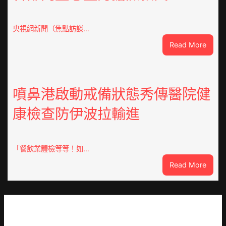
會
慶
70
央視網新聞（焦點訪談…
周
:
Read More
年
焦
擬
點
編
OSDE
族
奧
噴鼻港啟動戒備狀態秀傳醫院健
譜
斯
組
康檢查防伊波拉輸進
德
億
汽
嵐
車
辦
零
「餐飲業體檢等等！如…
公
件
室
:
Read More
訪
設
噴
談
計
鼻
｜
英
港
預
歌
啟
字
隊
動
當