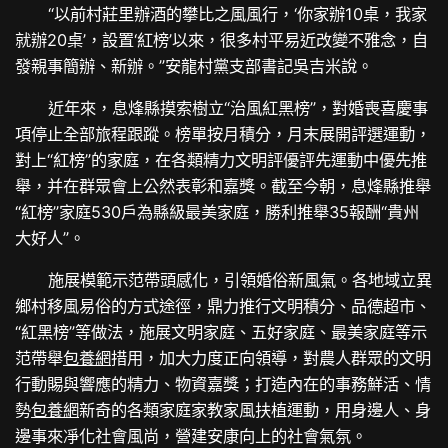
“以前村莊里辦酒的攀比之風風行，‘你家辦10桌，我家
就辦20桌’，設置‘紅榜’以來，很多村平易近改變不雅念，自
發親事簡辦、新辦。”安龍村黨支部書記吳吉米說。
近年來，息烽縣摸索樹立“治風紅黑榜”，對婚喪喜慶事
項停止全部旅程跟蹤。榜單按月積分，月末展開評選運動，
對上“紅榜”的家庭，在各類精力文明評優評先運動中優先推
舉，并在群眾會上公然表彰和嘉獎。截至今朝，息烽縣推舉
“紅榜”家庭530戶為縣級最美家庭，勝利推舉35報酬“貴州
大好人”。
施展模範示范帶頭感化，引領婚俗新風氣。各地域立異
鄉村移風易俗的方式途徑，鼎力推行文明積分、品德超市、
“紅黑榜”等做法，施展文明家庭、五好家庭、最美家庭等示
范帶舉
包養網
措用，加大力度正向領導，對農人群眾的文明
行動賜與響應的精力、物資嘉獎；打造內在的事務鮮活、情
勢
包養網
新奇的各類家庭家教家風扶植運動，用身邊人、身
邊事來凈化社會風尚，營建安康向上的社會氣氛。