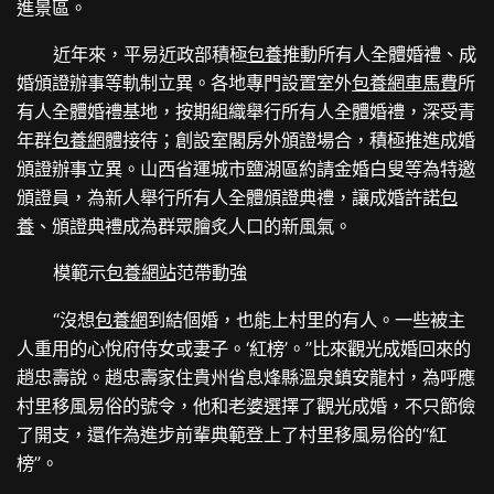
進景區。
近年來，平易近政部積極
包養
推動所有人全體婚禮、成
婚頒證辦事等軌制立異。各地專門設置室外
包養網車馬費
所
有人全體婚禮基地，按期組織舉行所有人全體婚禮，深受青
年群
包養網
體接待；創設室閣房外頒證場合，積極推進成婚
頒證辦事立異。山西省運城市鹽湖區約請金婚白叟等為特邀
頒證員，為新人舉行所有人全體頒證典禮，讓成婚許諾
包
養
、頒證典禮成為群眾膾炙人口的新風氣。
模範示
包養網站
范帶動強
“沒想
包養網
到結個婚，也能上村里的有人。一些被主
人重用的心悅府侍女或妻子。‘紅榜’。”比來觀光成婚回來的
趙忠壽說。趙忠壽家住貴州省息烽縣溫泉鎮安龍村，為呼應
村里移風易俗的號令，他和老婆選擇了觀光成婚，不只節儉
了開支，還作為進步前輩典範登上了村里移風易俗的“紅
榜”。