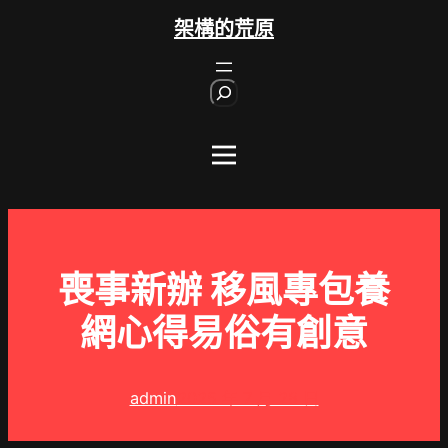
跳
架構的荒原
至
主
S
要
e
內
a
r
容
c
h
喪事新辦 移風專包養
網心得易俗有創意
admin
2025 年 7 月 28 日