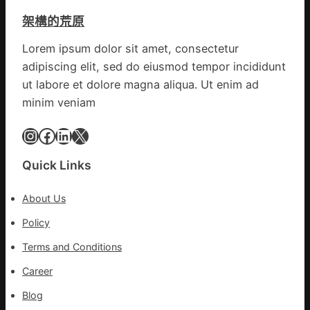
續
戒
先、
鄉
架構的荒原
備
關
情
狀
口
Lorem ipsum dolor sit amet, consectetur
態
前
adipiscing elit, sed do eiusmod tempor incididunt
秀
移
傳
ut labore et dolore magna aliqua. Ut enim ad
各
醫
地
minim veniam
院
各
健
Instagram
Facebook
LinkedIn
X
部
康
門
檢
盡
Quick Links
查
心
防
盡
About Us
伊
力
波
Policy
搶
拉
險
Terms and Conditions
輸
救
進
災
Career
Blog