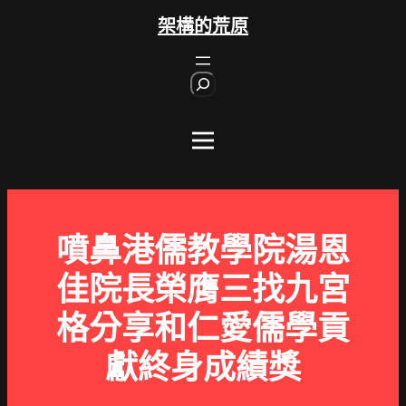
跳
架構的荒原
至
主
S
要
e
內
a
r
容
c
h
噴鼻港儒教學院湯恩
佳院長榮膺三找九宮
格分享和仁愛儒學貢
獻終身成績獎