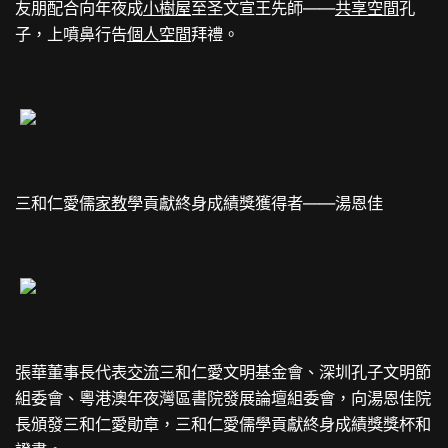
友朋配合向年夜成
小樹屋
至圣文宣王先師——
共享空間
孔
子，上噴鼻行告
個人空間
拜禮。
三和仁愛儒
家教
學貢獻終身成績獎獲得者——湯恩佳
張華董事長代表
交流
三和仁愛文明基金會、深圳孔子文明節
組委會、粵港澳年夜灣區書院發展論壇組委會，向湯恩佳院
長頒發三和仁愛勛章，三和仁愛儒學貢獻終身成績獎獎杯和