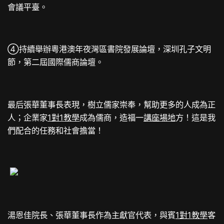
會議平臺。
④持續舉辦粵港澳年夜灣區書院發展論壇，深圳孔子文明
節，第二屆國際儒商論壇。
最后張華董事長表現，樹立儒家崇奉，幫助更多的人成為正
人；企業家
1對1教學
成為儒商，造福一
講座場地
方！這是我
們配合的任務和社會擔當！
湯恩佳院長、張華董事長作為主獻官代表，與賓
1對1教學
客