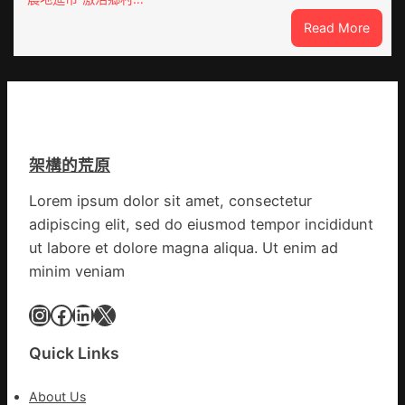
宅
疫
:
Read More
設
步
“到
計
隊
九
轉
高
宮
移
舉
格
滯
旗
聚
留
號
會
貨
的
架構的荒原
農
船
湊
地
集
Lorem ipsum dolor sit amet, consectetur
進
地
adipiscing elit, sed do eiusmod tempor incididunt
市”
激
ut labore et dolore magna aliqua. Ut enim ad
活
minim veniam
村
落
Instagram
Facebook
LinkedIn
X
成
長
Quick Links
新
動
About Us
能