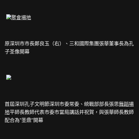
聚會場地
原深圳市市長鄭良玉（右）、三和國際集團張華董事長為孔
子圣像開幕
首屆深圳孔子文明節深圳市委常委、統戰部部長張思
舞蹈場
地
平師長教師代表市委市當局講話并祝賀，與張華師長教師
配合為“圣鼎”開幕