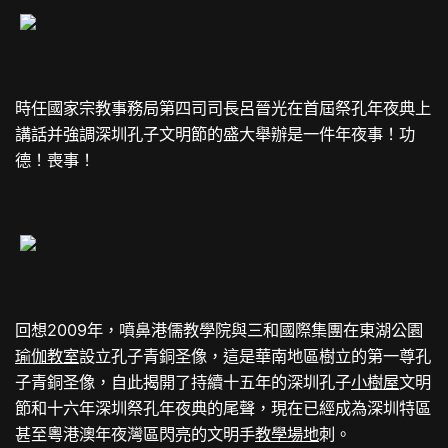
時任國家宗教事務局第四司司長呂晉光在首屆祭孔年夜典上
講話并強調深圳孔子文明節的盛大舉辦是一件年夜事！功
德！喪事！
回想2009年，噴鼻港儒教學院與三和國際集團在東湖公園
瑜伽教室
設立孔子青銅圣像，這是華南地區樹立的第一尊孔
子青銅圣像，自此揭開了持續十五年的深圳孔子
小樹屋
文明
節和十六年深圳祭孔年夜典的尾聲，現在已經成為深圳特區
甚至粵港澳年夜灣區閃亮的文明手
教學場地
刺。