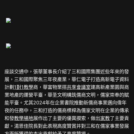
座談交通中，張華董事長介紹了三和國際集團近些年來的發
展，三和國際聚焦三年夜產業，華仁電子打造高新電子資料
計劃
1對1教學
商，華富物業搭
共享會議室
建高新產業園與商
業地產的運營平臺，華圣文明構筑儒商文明，儒家崇奉的賦
能平臺。尤其2024年在企業書院推動新儒商事業邁向偉年
夜的任務中，三和打造的儒商標桿為儒家文明在企業的傳承
和發
教學場地
展作出了主要的優異摸索，做出
家教
了主要貢
獻。湯恩佳院長對此表現高度贊賞并對三和在儒家事業發展
方面所獲得的杰出貢獻給予了高度贊揚。