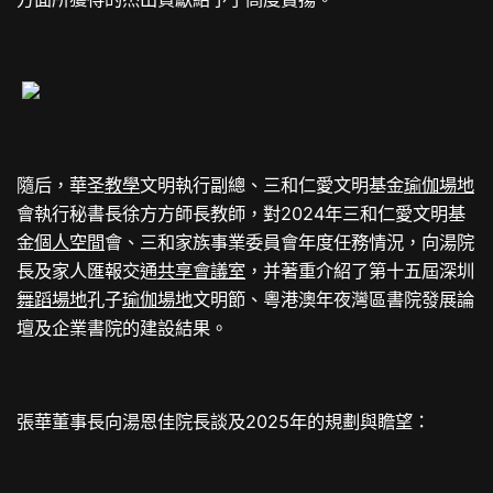
隨后，華圣
教學
文明執行副總、三和仁愛文明基金
瑜伽場地
會執行秘書長徐方方師長教師，對2024年三和仁愛文明基
金
個人空間
會、三和家族事業委員會年度任務情況，向湯院
長及家人匯報交通
共享會議室
，并著重介紹了第十五屆深圳
舞蹈場地
孔子
瑜伽場地
文明節、粵港澳年夜灣區書院發展論
壇及企業書院的建設結果。
張華董事長向湯恩佳院長談及2025年的規劃與瞻望：