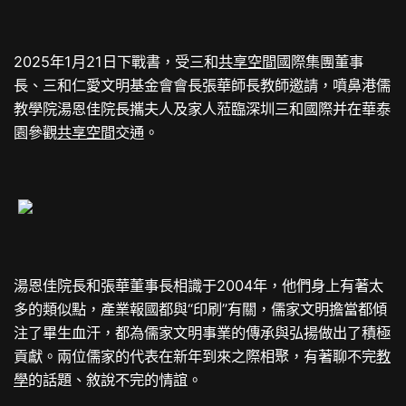
2025年1月21日下戰書，受三和
共享空間
國際集團董事
長、三和仁愛文明基金會會長張華師長教師邀請，噴鼻港儒
教學院湯恩佳院長攜夫人及家人蒞臨深圳三和國際并在華泰
園參觀
共享空間
交通。
湯恩佳院長和張華董事長相識于2004年，他們身上有著太
多的類似點，產業報國都與“印刷”有關，儒家文明擔當都傾
注了畢生血汗，都為儒家文明事業的傳承與弘揚做出了積極
貢獻。兩位儒家的代表在新年到來之際相聚，有著聊不完
教
學
的話題、敘說不完的情誼。