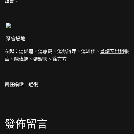
證書。
聚會場地
左起：湯偉道、湯惠靄、湯甄得萍、湯恩佳、
會議室出租
張
華、陳偉嫻、張耀天、徐方方
責任編輯：近復
發佈留言