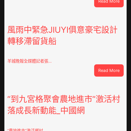
:
Read More
戰
爭
街
道：
風雨中緊急JIUYI俱意豪宅設計
新
轉移滯留貨船
時
期
文
明
羊城晚報全媒體記者張…
森
:
Read More
和
風
診
雨
所
中
家
緊
“到九宮格聚會農地進市”激活村
醫
急
科
落成長新動能_中國網
JIUYI
實
俱
行
意
站
豪
防
“農地進市”激活鄉村…