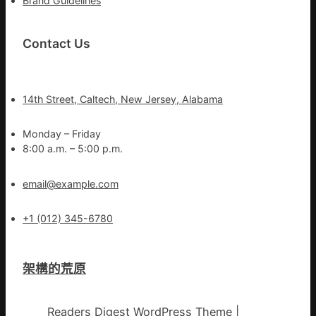
Brand Guidelines
Contact Us
14th Street, Caltech, New Jersey, Alabama
Monday – Friday
8:00 a.m. – 5:00 p.m.
email@example.com
+1 (012) 345-6780
架構的荒原
Readers Digest WordPress Theme
|