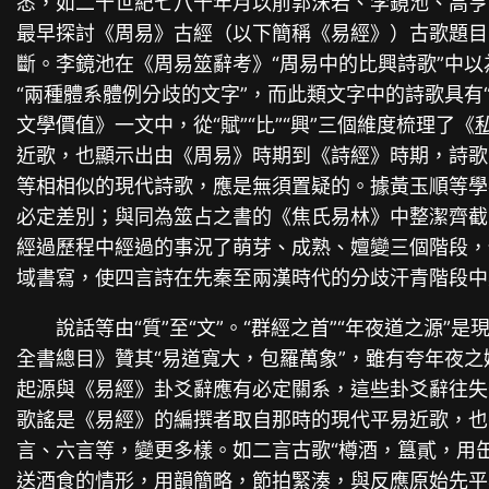
悉，如二十世紀七八十年月以前郭沫若、李鏡池、高亨
最早探討《周易》古經（以下簡稱《易經》）古歌題目
斷。李鏡池在《周易筮辭考》“周易中的比興詩歌”中
“兩種體系體例分歧的文字”，而此類文字中的詩歌具有“
文學價值》一文中，從“賦”“比”“興”三個維度梳理了《
近歌，也顯示出由《周易》時期到《詩經》時期，詩歌
等相相似的現代詩歌，應是無須置疑的。據黃玉順等學
必定差別；與同為筮占之書的《焦氏易林》中整潔齊截
經過歷程中經過的事況了萌芽、成熟、嬗變三個階段，
域書寫，使四言詩在先秦至兩漢時代的分歧汗青階段中
說話等由“質”至“文”。“群經之首”“年夜道之
全書總目》贊其“易道寬大，包羅萬象”，雖有夸年夜
起源與《易經》卦爻辭應有必定關系，這些卦爻辭往失
歌謠是《易經》的編撰者取自那時的現代平易近歌，也
言、六言等，變更多樣。如二言古歌“樽酒，簋貳，用
送酒食的情形，用韻簡略，節拍緊湊，與反應原始先平