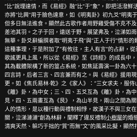
“比”說理達情，而《易經》融“比”于“象”，即把活潑鮮
亦將“比興”用于臉色達意，如《明夷卦》初九爻“明
但多日無法進食。顯然此古歌作者用野雞受傷不克不及
差池其羽。之子于回，遠送于野。展望弗及，泣涕如雨
無華。卦爻辭編撰者取“明夷于飛”與“正人于行”情
這種事理，于是附加了“有攸往，主人有言”的占辭，
歌謠更具上風，所以從《易經》至《詩經》的成長中，
其為載體架構了新的筮占系統，如焦延壽演一卦為六十
四言詩，后者三言、四言兼而有之。與《易經》援用現
更。如《焦氏易林∙乾》之《家人》：“三女求夫，服侍
《離》卦，為中女；三、四、五爻互為《離》卦，為中
見，四、五兩畫互為《艮》，為山半見，兩山之間為關
人的情形，是以種行動與禮制相悖，故漢子不與三女在
關，泣涕漣漣”創為林辭，闡釋了違反禮制
小樹屋
的婚
清爽天然、躲巧于拙的“質”而無“文”的風采比擬，顯