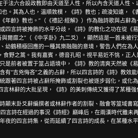
道路在于法六合設政教即由天道至人性，所以內含天道人性
知也。其為人也，溫順敦樸，《詩》教也；疏浚知遠，《
《年齡》教也。”（《禮記∙經解》）作為融詩歌與占辭
或四言詩被掩飾的水平分歧，《詩》的教化之功在從《易經
吾與爾靡之”（《中孚卦》九二爻），顯然這是一首未被
、幼鶴積極回應的一種其樂融融的意境，警告人們在為
叫，食野之蒿。我有嘉賓，德音孔昭。視平易近不恌，正人
只是前者被置于筮占語境中，《詩》教的清爽天然被《
含有“吉兇悔吝”之義的占辭，所以四言詩的《詩》教效
統跟著四言詩被占辭所掩飾或割裂也被逐步弱化，或化為
著四言林辭的大批呈現，《詩》的美刺傳統又獲得了某種強
詩顛末卦爻辭編撰者或林辭作者的割裂、融會等筮域書
意的是，四言詩在經過的事況《詩經》巔峰后，在兩漢時代雖
年夜的四言詩集，從而延續了四言詩的成長，在某種水