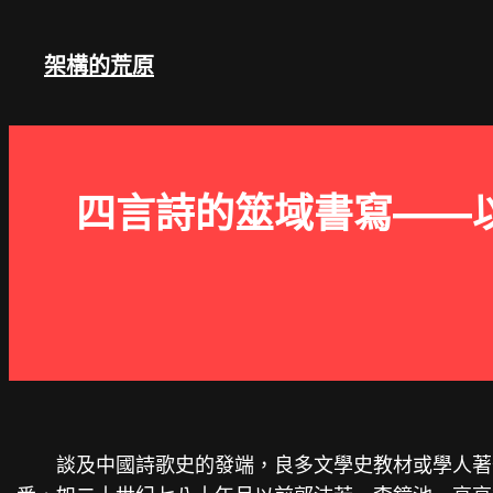
跳
至
架構的荒原
主
要
內
容
四言詩的筮域書寫——
談及中國詩歌史的發端，良多文學史教材或學人著