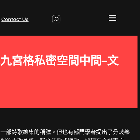
S
Contact Us
e
a
r
c
h
九宮格私密空間中間–文
第一部詩歌總集的稱號。但也有部門學者提出了分歧熟