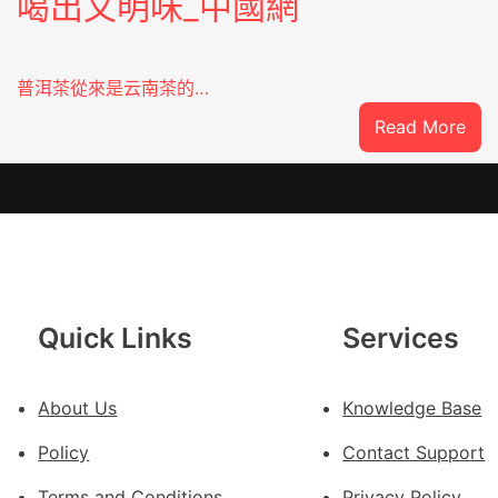
喝出文明味_中國網
普洱茶從來是云南茶的…
:
Read More
云
查
包
養
價
錢
南
Quick Links
Services
種
誕
生
About Us
Knowledge Base
態
Policy
Contact Support
葉
喝
Terms and Conditions
Privacy Policy