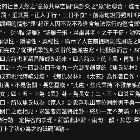
活的社會天然之“意象
共享空間
”與卦爻之“象”相聯合，
夷于飛，垂其翼。正人于行，三日不食”，前兩句說野雞叫
翱翔的情形“興”起正人因不克不及進食無法遠行的傷情感
”、《小雅∙鴻雁》“鴻雁于飛，肅肅其羽。之子于征，劬
形的類似性、隱喻性、奧秘性，喻示了人在前提晦氣或風險
從而完成了從現代歌謠到爻辭的筮域書寫。比擬較而言，
四言詩也漸趨昌隆成熟起來。四言詩以上的上風，再加
四卦、六十四卦為四千零九十六卦而創寫的《焦氏易林
成的現代詩歌分歧，《焦氏易林》《太玄》為作者自作
山隅。不見復關，長思憂嘆。”此處，焦氏秉持“不雅象系
女；四、五、上為《巽》卦，為長女；二、三、四爻互
口。所以焦氏以為《家人》卦象浮現出兩位同齡男子與
關口之處相見，求筮者如筮得此卦，終局一定不美滿，所
戀行動一定悔吝的事理。細讀此林辭，兩句一韻，其思“深
然打上了決心為之的砥礪陳跡。