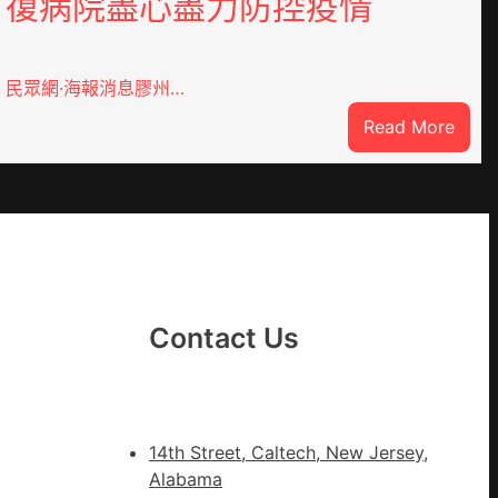
復病院盡心盡力防控疫情
民眾網·海報消息膠州…
:
Read More
膠
州
市
心
思
康
：
森
Contact Us
和
診
所
家
14th Street, Caltech, New Jersey,
醫
Alabama
科