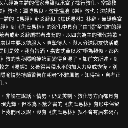
、以六經為主體的儒家典籍就承當了操行教化、常識教
書》教也；淵博易良，
教學場地
《樂》教也；潔靜精
為一體的《易經》卦爻辭和《焦氏易林》林辭，無疑應當
》到《焦氏易林》的演化中具有了由“隱”至“顯”的經
行筮者或卦爻辭編撰者改寫的、以四言為主的現代詩歌。
人處世中要以德服人、真摯待人、與人分送朋友快活或
是則是效。我有旨酒，嘉賓式燕以敖”極為類似，都內
易》教的奧秘隱喻掩飾而變得含混了。如前文所述，到
能較之《易經》又獲得某種水平的加大力度或恢復。別
隱喻情勢持續警告在朝者“不雅風氣，知得掉，自考正
化。
寫，非論在說話、情勢，仍是美刺、教化等方面都具有
未再現光輝，但本為卜筮之書的《焦氏易林》有形中保留
平上我們可以說，沒有《焦氏易林》就不會有后來碣石