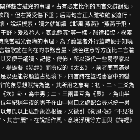
進而闡釋趨吉避兇的事理。占有必定比例的四言爻辭韻語，
叫欲飛，但右翼受傷下垂；后兩句言正人雖欲離家遠行，
懷，說話樸素，讀之就如讀《邶風∙燕燕》“燕燕于飛，
勞于野。爰及矜人，哀此鰥寡”等一樣，韻律相協，樸素
之時應當韜光養晦的事理，為了讓筮者外行筮時便于知曉
四言體歌謠在內在的事務含量、臉色達意等方面比二言體
上其又便于誦讀、記憶、傳佈，所以漢代一些易學家以
》，楊雄擬《易經》而撰成的《太玄》，前者簡直滿是
，是以更能彰顯筮占語境下，四言詩在筮域書寫中的變
辭”的象思想賦詩為筮，其所用之象有：初、二、三爻為
為《坎》卦，為中男；二、三兩畫互為《艮》，為山半
一位年紀稍年夜的男子在山中關口之處配合尋求統一男
以焦氏以上述卦象為根據，又徵引《衛風∙氓》“不見復
”、其言“麗”，在說話作風、意境浮現等方面與《詩經》