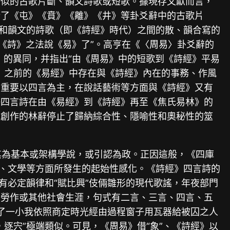
相似的古歌片斷、韻文詩歌或短歌。據現存文獻而言，
析了《屯》《賁》《離》《井》等卦爻辭中的古歌片
）和韻文的詩歌（即《詩經》時代）之間的散、韻合寫的
以說《詩》之法說《易》了”。高亨在《〈周易〉卦爻辭的
》的異同，并指出“由《周易》中的短歌到《詩經》平易
》之前的《易經》中存在與《詩經》內在的事務、作風
，重要以四言為主，在說話藝術等方面與《詩經》又有
許四言詩在由《易經》到《詩經》再至《焦氏易林》的
或創作的林辭停止了歸納綜合性、隱喻性和奧秘性的筮
以其為基本或架構學說，或引認為政。正因這般，《四庫
明、文學等方面所發生的起始性感化。《詩經》四言詩的
有必定韻律和“賦比興”伎倆雛形的現代歌謠，年夜部門
子勞作或其他社會生涯，句式有二言、三言、四言、五
寫了一小我依照商定時光經由過程窗子用瓦器給被囚之人
逐宍”極端類似。可見，《周易》借“象”、《詩經》以