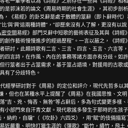
等老一輩學者以為《詩經》之前存在一些與《詩經》相
的是郭沫若的論文《周易時期的社會生涯》，其初步剖
以為，《易經》的卦爻辭是處于散體的筮辭（即卜辭時代
‘比’與‘興’這兩種詩體”，“卻歷來沒有人了解，更沒有
私密空間
易經》部門爻辭中短歌的藝術表征及其與《詩經
的創作藝術慢慢進步的經過歷程”。一言以蔽之，《詩經
者研討，此類詩歌有二言、三言、四言、五言、六言等
的四言詩，在作風、內在的事務等諸方面亦有分歧。如
但行筮者出于占筮需求，基于筮占語境，對援用的古歌
具有了分歧特色。
源”是現代經學研討對于《周易》的定位和評介，現代先哲多
之嫌，但也在某種水平上提醒了《周易》在我國思惟、文
落“吉、兇、悔吝、無咎”等占辭后，多為句式變更多樣、
有小部門來自汗青文獻。現代歌謠多發生于那時的生孩
缶，納約，自牖”（《坎卦》六四爻），用“賦”的伎倆描
易近嚴重、明快打獵生涯的《彈歌》“斷竹，續竹，飛土，