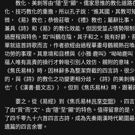
教化、美刺等由“隱”至“顯”。儒家思惟的教化
化、技巧教化的重擔，所以孔子說：“進其國，其教可
微，《易》教也；恭儉莊敬，《禮》教也；屬辭比事，
兼具《詩》和《易》的教化效能，但因受筮占情勢限制
過歷程與特色。如“叫鶴在陰，其子和之。我有好爵，
單就這首詩歌而言，作者欲經由過程摹畫母鶴親熱召喚
功勞的事理。其意境和目標與《小雅∙鹿叫》“呦呦鹿
蘊人唯有高貴的操行才幹吸引別人效仿、親附的意味，
《焦氏易林》時，因林辭多為整潔齊截的四言詩，很少
的，與《詩》的教化之功變更相分歧，《詩》的美刺傳
也”（《漢書∙藝文志》）。但到《焦氏易林》時，跟
要之，從《易經》到《焦氏易林
共享空間
》，四言
了由“質”而“文”、由“隱”至“顯”的特色。值得留
了四千零九十六首四言古詩，成為先秦兩漢時代範圍最
遺篇的四言余響。