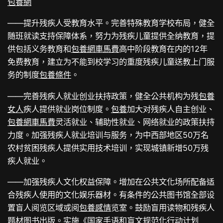
包養網
——提升残疾人受教育水平。完善特殊教育学校布局，健全
随班就读支持保障体系，努力为残疾儿童提供全纳教育，提
供包括义务教育和
包養網車馬費
高中阶段教育在内的12年
免费教育，建立为不能到校学习的重度残疾儿童送教上门服
务的制度
包養條件
。
——完善残疾人就业创业扶持政策，健全公共机构为残
包養
女人
疾人提供就业岗位制度。
包養
加大对残疾人自主创业、
包養網車馬費
灵活就业、辅助性就业、网络就业的政策扶持
力度。加强残疾人就业培训与服务，为中西部地区50万名
农村贫困残疾人提供实用技术培训，实现城镇新增50万残
疾人就业。
——加强残疾人文化权益保障。增加在公共文化场所配备适
合残疾人使用的文化娱乐器材。有条件的公共图书馆全部设
置盲人阅览区域或阅
包養感情
览室。鼓励盲用读物和残疾人
题材图书出版。实施《国家手语和盲文规范化行动计划