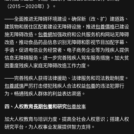
（2015－2020年）》。
——全面推进无障碍环境建设。确保新（改、扩）建道路、
建筑物和居住区配套建设无障碍设施，推进
包養價格
已建设
施无障碍改造。
包養網
加强政府和公共服务机构网站无障碍
改造，推动食品药品信息识别无障碍和影视节目加配字幕、
手语，促进电信业务经营者、电子商务企业等为残疾人提供
信息无障碍服务。进一步完善残疾人驾车服务措施。加大贫
困重度残疾人家庭无障碍改造工作力度。
——完善残疾人获得法律援助、法律服务和司法救助制度。
包養感情
严厉打击侵犯残疾人合法权益
包養
的违法犯罪行
为。畅通残疾人群体的利益表达渠道。
四、人权教育
長期包養
和研究
包養故事
加大人权教育与培训力度，提高全社会人权意识；搭建人权
研究平台，为人权事业发展提供智力支持。