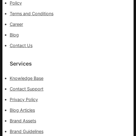
防
Policy
疫
Terms and Conditions
步
隊
Career
高
Blog
舉
旗
Contact Us
號
的
湊
Services
集
地
Knowledge Base
Contact Support
Privacy Policy
Blog Articles
Brand Assets
Brand Guidelines