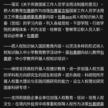
——落实《关于完善国家工作人员学法用法制度的意见》，
把人权教育
包養網
作为加强
包養留言板
国家工作人员学法用
法工作重
包養網車馬費
要内容。
包養app
将人权知识纳入党
委（党组）的学习内容，列入各级党校、干部学院、行政学
院的课程体系，列为法官、检察官、警察等公职人员入职、
培训必修课。
包養網
——把人权知识纳入国民教育内容。以灵活多样的形式将人
权知识融入中小学教育教学活动中。面
包養網
向幼儿教师
包
養網
、中小学教师开展人权知识培训。
——继续支持高校开展人权通识教育，进一步加强人权方面
的学科和方向研究生的招生和培养。提升高校、科研院所开
展人权重大理论与实践问题研究的能力，设立人权理论研究
国家科研专项。
——支持和鼓励企事业单位加强人权教育、培训，培育人权
文化，在境内外投资中将尊重和保障人权作为决策
包養網車