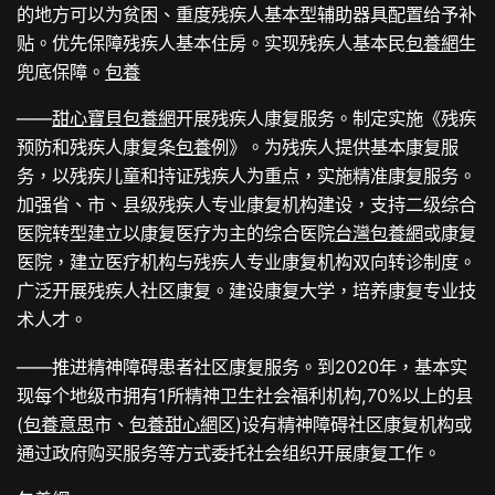
的地方可以为贫困、重度残疾人基本型辅助器具配置给予补
贴。优先保障残疾人基本住房。实现残疾人基本民
包養網
生
兜底保障。
包養
——
甜心寶貝包養網
开展残疾人康复服务。制定实施《残疾
预防和残疾人康复条
包養
例》。为残疾人提供基本康复服
务，以残疾儿童和持证残疾人为重点，实施精准康复服务。
加强省、市、县级残疾人专业康复机构建设，支持二级综合
医院转型建立以康复医疗为主的综合医院
台灣包養網
或康复
医院，建立医疗机构与残疾人专业康复机构双向转诊制度。
广泛开展残疾人社区康复。建设康复大学，培养康复专业技
术人才。
——推进精神障碍患者社区康复服务。到2020年，基本实
现每个地级市拥有1所精神卫生社会福利机构,70%以上的县
(
包養意思
市、
包養甜心網
区)设有精神障碍社区康复机构或
通过政府购买服务等方式委托社会组织开展康复工作。