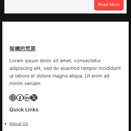
價
供
:
Read More
錢
應
戰
_
鏈
爭
中
街
國
道：
網
新
時
架構的荒原
期
文
Lorem ipsum dolor sit amet, consectetur
明
adipiscing elit, sed do eiusmod tempor incididunt
森
和
ut labore et dolore magna aliqua. Ut enim ad
診
minim veniam
所
家
Instagram
Facebook
LinkedIn
X
醫
科
Quick Links
實
行
About Us
站