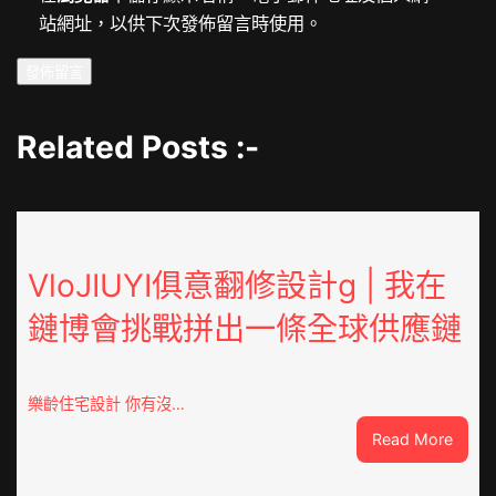
站網址，以供下次發佈留言時使用。
Related Posts :-
VloJIUYI俱意翻修設計g | 我在
鏈博會挑戰拼出一條全球供應鏈
樂齡住宅設計 你有沒…
:
Read More
VloJI
俱