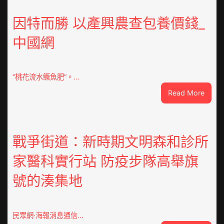
意
翻
因特而勝 以產興農查包養價錢_
修
中國網
設
計
g
|
“桃花流水鱖魚肥”。…
我
:
Read More
在
因
鏈
特
博
而
會
勝
戰爭街道：新時期文明森和診所
挑
以
戰
家醫科實行站 防疫步隊高舉旗
產
拼
興
出
號的湊集地
農
一
查
條
包
全
養
民眾網·海報消息通信…
球