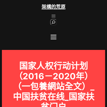
跳
架構的荒原
至
主
S
要
e
內
a
r
容
c
h
国家人权行动计划
（2016－2020年）
（一包養網站全文）_
中国扶贫在线_国家扶