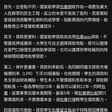
首先，出發點不同。國家助學貸
包養網
款作為一項惠及廣大
人民群眾的民生工程，設立的本意不是為了盈利，而是幫助
家庭經濟困難學生順利完成學業，阻斷貧困的代際傳遞，助
推教育公平發展和質量提升。
其次，貸款更便利。國家助學貸款為信用
包養app
貸款，不
需要抵押或擔保。大學生可自主選擇貸款地點，既可以選擇
在家門口辦理生源地助學貸款，也可以選擇到學校報到的時
候辦理校園地助學貸款。
第三，條件更優惠。貸款利率較低，為同期同檔次貸款市場
報價利率（LPR）下浮30個基點。在校期間，學生的貸款利
息全部由財政補貼，學生本人不需償還利息和本金。貸款期
限較長，一般為學制加15年，最長可以達到22年。同時
包
養
，設置畢業后還本寬期限，最長5年，期
包養網比較
間只
需償還利息，不需償還本金，減
包養行情
輕學生還款壓力。
四是還款可救助。貸款學生
包養留言板
由于特殊原因確實無