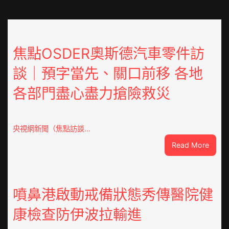
焦點OSDER奧斯德汽車零件訪
談｜預字當先、關口前移 各地
各部門盡心盡力搶險救災
央視網新聞（焦點訪談…
:
Read More
焦
點
OSDE
奧
噴鼻港啟動戒備狀態秀傳醫院健
斯
康檢查防伊波拉輸進
德
汽