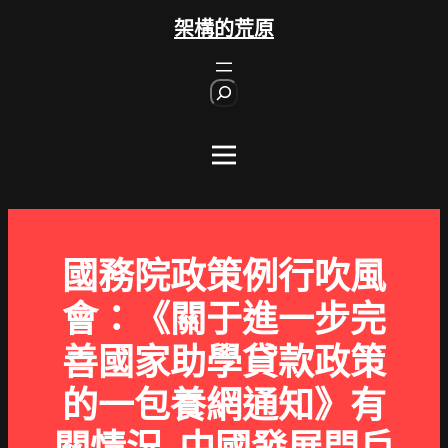
跳
架構的荒原
至
主
S
要
e
內
a
r
容
c
h
國務院政策例行吹風
會：《關于進一步完
善國家助學貸款政策
的一包養網通知》有