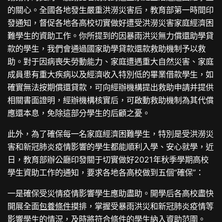
的關心。全國各地發生嚴重洪澇災害后，教育部第一時間印
發通知，督促各地各高校切實做好遭受洪澇災害家庭經濟困
難學生的資助工作。你所提到的因暴雨洪災無力償還助學貸
款的學生，我們會通過國家助學貸款還款救助機制予以救
助。對于因病喪失勞動能力、家庭遭遇重大自然災害、家庭
成員患有重大疾病以及經濟收入特別低的畢業借款學生，如
確實無法按期償還貸款，可向經辦機構提出救助申請并提供
相關書面證明，經辦機構核實后，可啟動救助機制為其代償
應還本息，免除這部分學生的后顧之憂。
此外，為了確保每一名家庭經濟困難學生，特別是受洪澇災
害和新冠肺炎疫情影響的學生都能順利入學、安心就學，近
日，教育部辦公廳印發關于切實做好2021年秋季學期高校
學生資助工作的通知，要求各地各高校做到五個“確保”：
一是確保受災情疫情影響學生應助盡助。開學后各高校盡快
開展全面
包養條件
摸排，掌握受暴雨洪災和新冠肺炎疫情等
影響學生的情況，及時將符合條件的學生納入資助范圍。