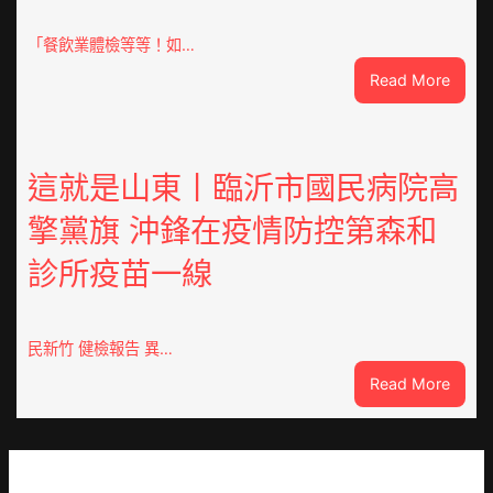
車
零
「餐飲業體檢等等！如…
件
:
Read More
訪
噴
談
鼻
｜
港
預
啟
這就是山東丨臨沂市國民病院高
字
動
當
擎黨旗 沖鋒在疫情防控第森和
戒
先、
備
關
診所疫苗一線
狀
口
態
前
秀
移
傳
民新竹 健檢報告 異…
各
醫
地
:
Read More
院
各
這
健
部
就
康
門
是
檢
盡
山
查