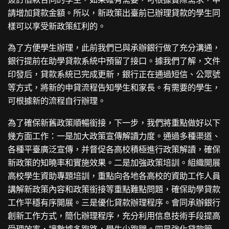
請增加貸款金額。所以，新政策出臺前已辦理貸款的學生同
樣可以享受新政策紅利的。
為了方便學生辦理，此前我們已與承辦銀行做了充分溝通，
銀行提前在助學貸款系統中預留了接口。據我們了解，文件
印發后，貸款系統已完成更新，銀行正在通過短信、公眾號
等方式，將新的申貸流程告知學生和家長。有需要的學生，
可根據新的流程自行辦理。
為了確保新舊政策順暢銜接，下一步，我們將重點做好以下
幾方面工作：一是加大政策宣傳解讀力度。通過多種渠道、
各種平臺廣泛宣傳，并督促各高校積極進行政策解讀，確保
新政策的知曉率和實施效果。二是加強政策培訓。組織開展
高校學生資助專題培訓，重點向各地各高校的資助工作人員
講解新政策內容和政策銜接等重點難點問題，確保助學貸款
工作平穩有序開展。三是優化貸款辦理程序。會同承辦銀行
創新工作方式，簡化辦理程序，充分利用信息技術手段提高
受理效率，讓數據多跑路，學生少跑腿。四是強化貸款管