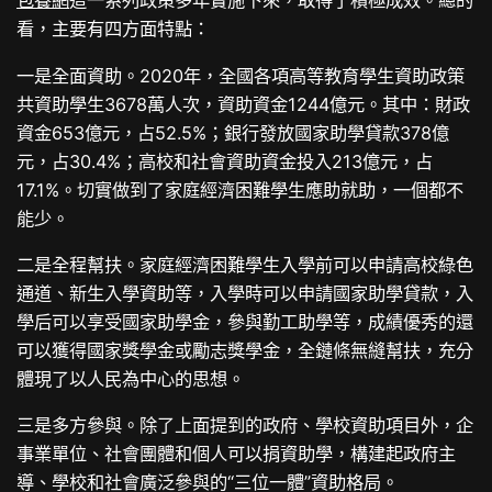
包養網
這一系列政策多年實施下來，取得了積極成效。總的
看，主要有四方面特點：
一是全面資助。2020年，全國各項高等教育學生資助政策
共資助學生3678萬人次，資助資金1244億元。其中：財政
資金653億元，占52.5%；銀行發放國家助學貸款378億
元，占30.4%；高校和社會資助資金投入213億元，占
17.1%。切實做到了家庭經濟困難學生應助就助，一個都不
能少。
二是全程幫扶。家庭經濟困難學生入學前可以申請高校綠色
通道、新生入學資助等，入學時可以申請國家助學貸款，入
學后可以享受國家助學金，參與勤工助學等，成績優秀的還
可以獲得國家獎學金或勵志獎學金，全鏈條無縫幫扶，充分
體現了以人民為中心的思想。
三是多方參與。除了上面提到的政府、學校資助項目外，企
事業單位、社會團體和個人可以捐資助學，構建起政府主
導、學校和社會廣泛參與的“三位一體”資助格局。