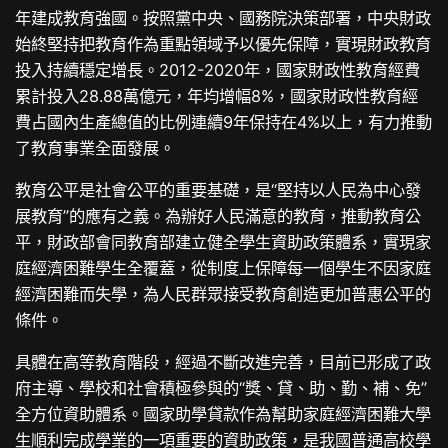
年建成教育強國。按照黨中央、國務院決策部署，中央財政
始終堅持把教育作為重點領域予以優先保障，實現財政教育
投入持續穩定增長。2012-2020年，國家財政性教育經費
累計投入28.88萬億元，年均增幅8%，國家財政性教育經
費占國內生產總值的比例連續9年保持在4%以上，有力推動
了教育事業全面發展。
教育公平是社會公平的重要基礎，是“堅持以人民為中心發
展教育”的應有之義。為辦好人民滿意的教育，推動教育公
平，財政部會同教育部建立健全學生資助政策體系，實現家
庭經濟困難學生全覆蓋，從制度上保障每一個學生不因家庭
經濟困難而失學，為人民群眾接受教育創造更加普惠公平的
條件。
具體在高等教育階段，經過不斷改進完善，目前已形成了政
府主導、學校和社會積極參與的“獎、貸、助、勤、補、免”
全方位資助體系。國家助學貸款作為幫助家庭經濟困難大學
生順利完成學業的一項重要的資助政策，是我國普通高校學