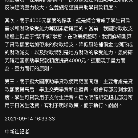
反映經濟壓力較大，
包養網
希望提高助學貸款額度。
其次，關于4000元額度的標準，這是綜合考慮了學生貸款
需求和財政承受能力等因素后確定的。當前，我國財政收支
總體上仍處于“緊平衡”狀態，在政策調整時，我們詳細測算
了貸款額度增加帶來的財政增支，降低風險補償金比例形成
的財政減支，以及財政特別是地方財政的承受能力，最終研
究確定國家助學貸款額度提高4000元。這體現了盡力而
為、量力而行的原則。
第三，關于擴大國家助學貸款使用范圍問題，主要考慮是貸
款額度提高后，學生交完學費和住宿費，還會有部分剩余額
度，學生可貸款用于支付生活費。這次明確規定超出部分可
用于日常生活費，有利于明晰政策，便于執行。謝謝。
2021-09-14 16:33:33
中新社記者: