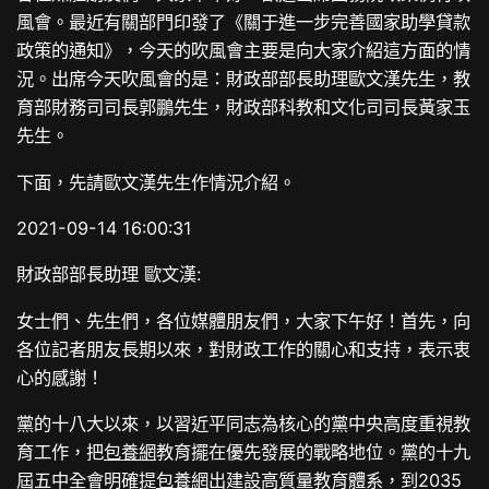
風會。最近有關部門印發了《關于進一步完善國家助學貸款
政策的通知》，今天的吹風會主要是向大家介紹這方面的情
況。出席今天吹風會的是：財政部部長助理歐文漢先生，教
育部財務司司長郭鵬先生，財政部科教和文化司司長黃家玉
先生。
下面，先請歐文漢先生作情況介紹。
2021-09-14 16:00:31
財政部部長助理 歐文漢:
女士們、先生們，各位媒體朋友們，大家下午好！首先，向
各位記者朋友長期以來，對財政工作的關心和支持，表示衷
心的感謝！
黨的十八大以來，以習近平同志為核心的黨中央高度重視教
育工作，把
包養網
教育擺在優先發展的戰略地位。黨的十九
屆五中全會明確提
包養網
出建設高質量教育體系，到2035