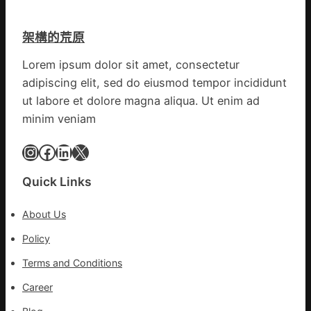
心
東
防
盡
丨
伊
力
架構的荒原
臨
波
搶
沂
拉
險
Lorem ipsum dolor sit amet, consectetur
市
輸
救
adipiscing elit, sed do eiusmod tempor incididunt
國
進
災
民
ut labore et dolore magna aliqua. Ut enim ad
病
minim veniam
院
高
Instagram
Facebook
LinkedIn
X
擎
黨
Quick Links
旗
沖
About Us
鋒
在
Policy
疫
Terms and Conditions
情
防
Career
控