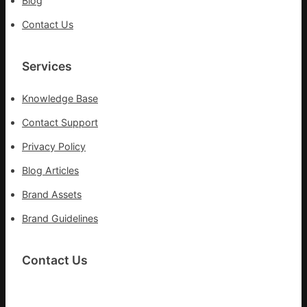
Blog
第
森
Contact Us
和
診
所
Services
疫
苗
Knowledge Base
一
線
Contact Support
Privacy Policy
Blog Articles
Brand Assets
Brand Guidelines
Contact Us