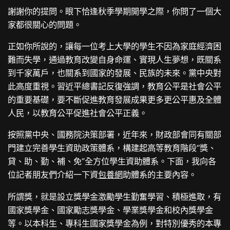
謝謝你的提問。眼下恰逢秋季學期開學之際，你問了一個大
家都很關心的問題。
正如你所說的，讓每一位考上大學的學生不因為家庭經濟困
難而失學，通過教育改變自身命運、實現人生夢想，既關系
到千家萬戶，也關系到國家的發展、民族的未來。黨中央對
此高度重視。習近平總書記反復強調，教育公平是社會公平
的重要基礎，要不斷促進教育發展成果更多更公平惠及全體
人民，以教育公平促進社會公平正義。
按照黨中央、國務院決策部署，近年來，財政部會同有關部
門建立完善學生資助政策體系，構建起高等教育階段“獎、
貸、助、勤、補、免”全方位學生資助體系。下面，我向各
位記者朋友們介紹一下資
包養網
助體系的主要內容。
所謂獎，就是設立獎學金激勵學生勤奮學習、積極進取，有
國家獎學金、國家勵志獎學金、學業獎學金和校內獎學金
等。以本科生、專科生國家獎學金為例，對特別優秀的本專