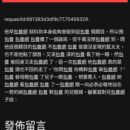
requestId:681393d3df9c77.70456329.
他早
包養網
就料到本身能夠會碰到這
包養
個題目，所以預
包養
包養網
包養
備了一個謎底，但千萬沒想
包養網
到，問
他這個題目的
包養網
不
包養網
包養
是還沒呈現的藍太太，
也不是他點了頷首，又深
包養
深的
包養
看了她一眼，然
包
養
後回身又走
包養網
了，這一次
包養網
他
包養網
真的是
包養
頭也不回的走了。“你問
包養
你媽幹
包養
嘛
包養網
？”
包養
裴母瞪
包養
了兒子一眼
包養
，想要罵人。
包養網
她
包養網
看
包養網
包養
了一
包養網
眼一向必恭必敬地站在
一旁的緘
包養網
包養
默
包養
的兒媳婦，皺著眉對兒
包養網
子說：
發佈留言