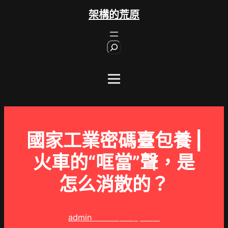
跳
架構的荒原
至
主
S
要
e
內
a
r
容
c
h
國家工業密碼臺包養 |
火車的“哐當”聲，是
怎么消散的？
admin
2025 年 5 月 2 日