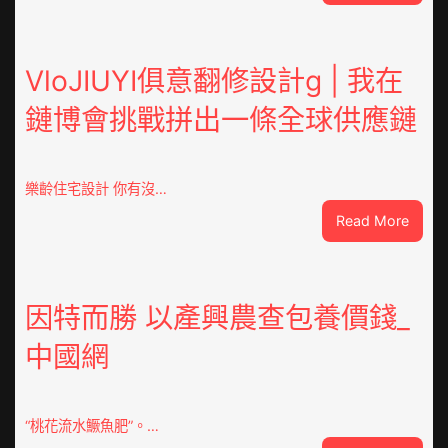
重
OSDE
奧
斯
VloJIUYI俱意翻修設計g | 我在
德
鏈博會挑戰拼出一條全球供應鏈
德
系
車
慶
樂齡住宅設計 你有沒…
初
:
Read More
次
VloJI
公
俱
布
意
伊
翻
因特而勝 以產興農查包養價錢_
蚊
修
監
中國網
設
測
計
數
g
據
|
“桃花流水鱖魚肥”。…
我