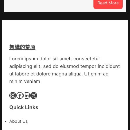
:
Read More
在
因
鏈
特
博
而
會
勝
挑
以
戰
產
拼
架構的荒原
興
出
農
一
Lorem ipsum dolor sit amet, consectetur
查
條
adipiscing elit, sed do eiusmod tempor incididunt
包
全
養
ut labore et dolore magna aliqua. Ut enim ad
球
價
供
minim veniam
錢
應
_
Instagram
Facebook
LinkedIn
X
鏈
中
國
Quick Links
網
About Us