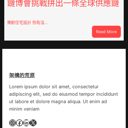
鏈博會挑戰拼出一條全球供應鏈
德
旗
系
沖
車
鋒
慶
在
樂齡住宅設計 你有沒…
初
疫
:
Read More
次
情
VloJI
公
防
俱
布
控
意
伊
第
翻
蚊
森
修
監
和
設
測
診
架構的荒原
計
數
所
g
據
疫
Lorem ipsum dolor sit amet, consectetur
|
苗
adipiscing elit, sed do eiusmod tempor incididunt
我
一
在
ut labore et dolore magna aliqua. Ut enim ad
線
鏈
minim veniam
博
會
Instagram
Facebook
LinkedIn
X
挑