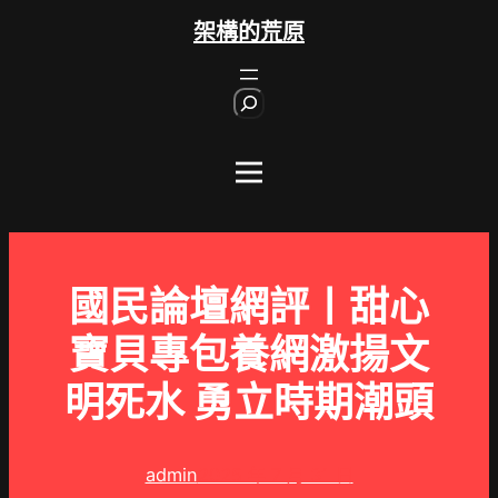
跳
架構的荒原
至
主
S
要
e
內
a
r
容
c
h
國民論壇網評丨甜心
寶貝專包養網激揚文
明死水 勇立時期潮頭
admin
2025 年 7 月 31 日