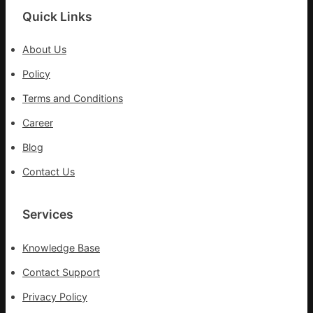
戰
Quick Links
拼
出
About Us
一
條
Policy
全
Terms and Conditions
球
供
Career
應
Blog
鏈
Contact Us
Services
Knowledge Base
Contact Support
Privacy Policy