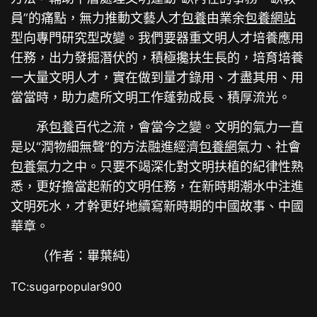
員”的痛點，無力推動文藝人才
包養
由業余
包養網站
型向專門研究型改變。我們要器重文明人才培養應用
任務，出力發掘潛伏的，積極攙扶生長的，培育培養
一大量文明人才，實在做到量才錄用、才盡其用、用
當當時，助力處所文明工作蓬勃成長、積厚流光。
承
包養
百代之流，會當今之變。文明的氣力一直
是以“潤物細無聲”的方法融進經濟
包養網
氣力、社會
包養
氣力之中。只要不竭深化對文明扶植的紀律性熟
悉，更好擔當起新的文明任務，在新時期潮水中注進
文明死水，才幹更好地續寫新時期的中國故事、中國
華章。
（作者：畢葉純）
TC:sugarpopular900