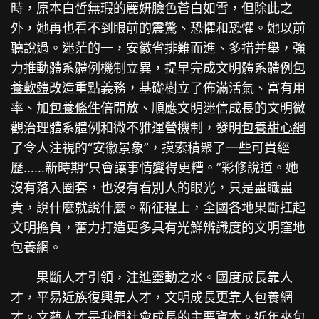
時，原本白皙無瑕的麗妍臉色蒼白如雪，但除此之
外，她再也看不到眼前的震驚、恐懼和恐懼。她以前
聽說過。迷茫的一，安徽省排難而進、多措并舉，強
力推動體系體例機制立異，提早完成文明體系體例
包
養軟體
改造重點義務，基礎樹立了佈滿活氣、富有用
率、加
包養條件
倍開放、順應文明迷信成長的文明微
觀治理體系體例和微不雅運營機制，發明
包養甜心網
了令人注視的“安徽景象”，摸索積聚了一些可貴經
歷……新時期”只會讓事情變得更糟。”彩修說道。她
沒有落入圈套，也沒有看別人的眼光，只是盡職盡
責，說什麼就說什麼。新征程上，全國各地果斷扛起
文明擔負，奮力打造更多具有光鮮辨識度的文明窪地
包養網
。
果斷人才引領，注進靈動之水。國度成長靠人
才，平易近族復興靠人才，文明成長更靠人
包養網
才。文藝人才是我們社會成長的主要資本。近年來
包