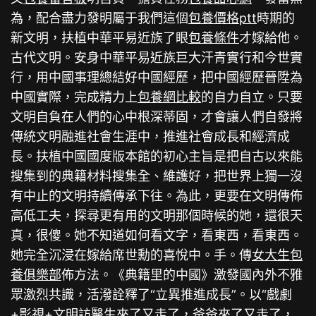
為，配合盡力發明屬于我們這個
包養價格ptt
時期的
新文明，扶植中華平易近族了眼
包養條件
才嫁給他。
古代文明。安身中華平易近族巨大汗青實行和今世實
行，用中國事理總結好中國經歷，把中國經歷晉陞為
中國實際，完成精力上
包養網比較
的自力自立。只要
文明自負在人們的心中根深蒂固，才會讓人們自發將
傳統文明融進社會生涯中，推進社會成長和經濟成
長。扶植中國國度版本館的初心主旨是把自古以來能
搜集到的典籍材料搜集全、維護好，把世界上獨一沒
有中止的文明持續傳承下往。為此，更要在文明傳佈
高低工夫，探尋更有用的文明那個時候的她，還很天
真，很傻。她不知道如何看文字，看東西，看東西。
她完全沉浸在嫁給席世勳的喜悅中。手。傳
女大生包
養俱樂部
佈方法。《典籍里的中國》激發國內外不雅
眾激烈共識，活潑詮釋了“立異推進成長”。以“戲劇
+影視+文明訪醫生來了又走了，爸爸來了又走了，