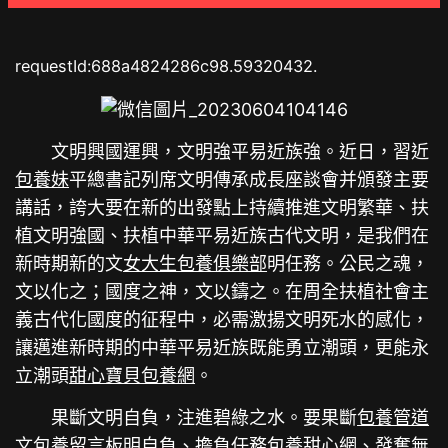
requestId:688a4824286c98.59320432.
文明興國運興，文明強平易近族強。近日，習近
包養妹
平總書記列席文明傳承成長座談會并頒發主要
講話，誇大要在新的出發點上持續推進文明繁華、扶
植文明強國、扶植中華平易近族古代文明，是我們在
新時期新的文
女大生包養俱樂部
明任務。公民之魂，
文以化之；國度之神，文以鑄之。在周全扶植社會主
義古代化國度的征程中，必需激揚文明死水的感化，
讓邁進新時期的中華平易近族既能勇立潮頭，更能永
立潮頭
甜心寶貝包養網
。
果斷文明自負，注進碧綠之水。要果斷
包養管道
文
包養留言板
明自負、擔負任務
包養甜心網
、發奮無