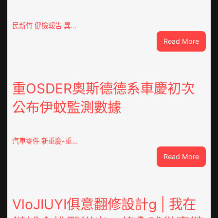
民新竹 健檢報告 異…
:
Read More
這
就
是
山
重OSDER奧斯德德系車慶初次
東
公布伊蚊監測數據
丨
臨
沂
市
汽車零件 新重慶-重…
國
:
Read More
民
重
病
OSDE
院
奧
高
斯
VloJIUYI俱意翻修設計g | 我在
擎
德
黨