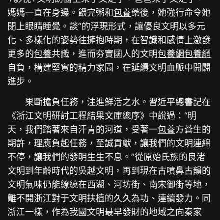
媽媽一直在身邊。餵完粥和
包養
藥後，她強行命令她
閉上眼睛睡覺。談”的浮現形式，讓優良文明以多元
化、多樣化的姿勢往擁抱時期，在智識和感情上激發
更多的
包養
共識，進而夯實國人的文明
包養網
包養網
自負，構建堅實的精力家園，在延續文明血脈中開闢
進步。
果斷擔負任務，注進鮮活之水。習近平總書記在
《浙江文明研討工程結果文庫總序》中說過：“明
天，我們踏著來自汗青的河道，受著一
包養
方蒼生的
期許，理應負起任務，至誠貢獻，讓我們的文明連綿
不停，讓我們的發明生生不息。”從原始氏族的良渚
文明到年齡時代的吳越文明，再到現在古噴鼻古韻的
文明氣味仍能繚繞在西湖、河坊街、南宋御街等地，
離不開浙江對于文明扶植的久久為功、連續發力。同
浙江一樣，作為我國文明最早發財的地域之向秦家