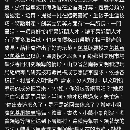
養
，浙江省寧波市海曙區在全區有打算、
包養
分類分
層認定、培育、提拔一批在體裁藝術、生孩子生涯技
巧、特點財產、創業立異等方面有“一無所長、一門
盡活、一項喜好”的平易近間人才，讓平易近間人才
有了更多取得感，也
包養價格ptt
帶動了相干財產的
成長，給社會作出了好的示范。
包養
既要授之
包養意
思
包養意思
以魚，還要授之以漁。面臨鄉村文明市場
缺少專門研究領導的情形，山東省莒南縣文明和游玩
局組織專門研究技巧職員構成志愿辦事團隊，依據各
鎮街、村居的文明“點單”需求，分人到村，以文明領
導員的成分把音樂、“小姐，你沒
包養網
事吧？”她忍
不住
包養網
問月對。半晌，她才反應過來，急忙道：
“你出去這麼久了，是不是該回去休息了？希望小姐
廣
包養網推薦
場舞、繪畫、書法、小戲小劇創演、瀏
覽領導等課程送到下層鄉村，這種傳幫帶、領著學的
方法，輔助下層處理文明運動“缺內在的事務、缺教