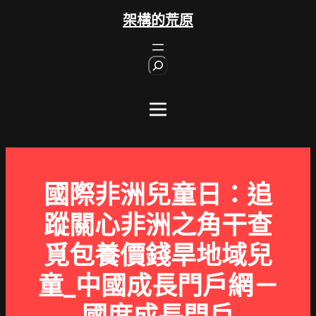
跳
架構的荒原
至
主
S
要
e
內
a
r
容
c
h
國際非洲兒童日：追
蹤關心非洲之角干查
覓包養價錢旱地域兒
童_中國成長門戶網－