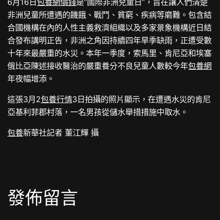
6月16日
包養網價錢
是“國際非洲兒童日”，旨在讓人們清楚
非洲兒童所遭遇的饑餓、戰鬥、貧窮、疾病等磨難。包含結
合國機構在內的人性主義救濟組織以及多家景象機構近日結
合發布講明正告，非洲之角因持續四年旱季缺雨，正遭受數
十年來最嚴重的水災。本年一季度，索馬里、肯尼亞和埃塞
俄比亞陳述接收醫治的嚴重養分不良兒童人數較今年
包養網
年夜幅增添。
這張3月2
包養行情
3日拍攝的照片顯示，在遭遇水災的肯尼
亞基利菲郡村落，一名男孩從儲水舉措措施中取水。
包養
新華社記者 董江輝 攝
發佈留言