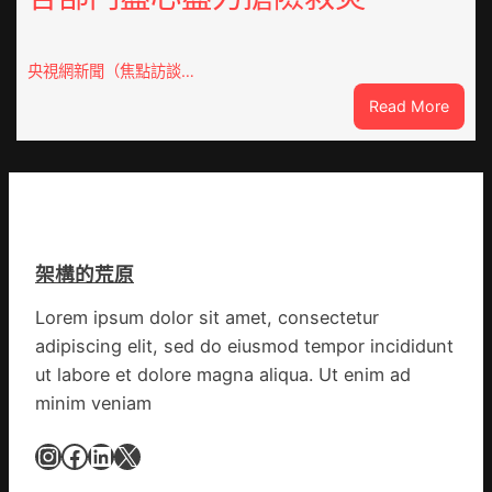
俱
會
意
慶
翻
70
央視網新聞（焦點訪談…
修
周
設
:
Read More
年
計
焦
擬
識
點
編
OSDE
族
奧
譜
斯
組
德
億
架構的荒原
汽
嵐
車
辦
Lorem ipsum dolor sit amet, consectetur
零
公
adipiscing elit, sed do eiusmod tempor incididunt
件
室
訪
ut labore et dolore magna aliqua. Ut enim ad
設
談
minim veniam
計
｜
英
預
Instagram
Facebook
LinkedIn
X
歌
字
隊
當