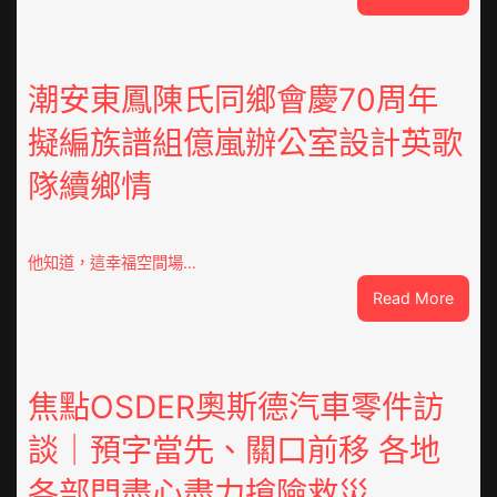
巴
基
斯
坦
潮安東鳳陳氏同鄉會慶70周年
部
擬編族譜組億嵐辦公室設計英歌
長：
全
隊續鄉情
球
文
明
倡
他知道，這幸福空間場…
議
:
Read More
凝
潮
集
安
人
東
類
鳳
焦點OSDER奧斯德汽車零件訪
文
陳
明
談｜預字當先、關口前移 各地
氏
共
同
JIUYI
各部門盡心盡力搶險救災
鄉