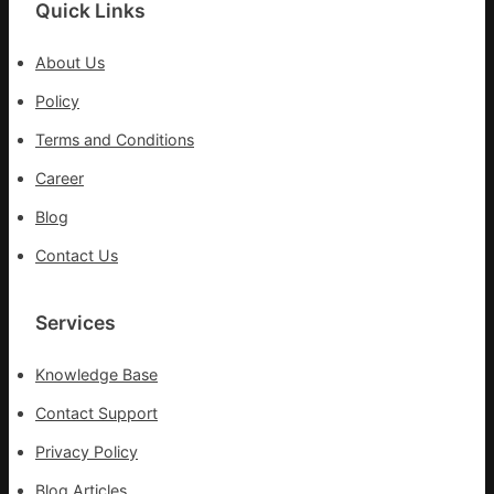
Quick Links
續
先、
鄉
關
情
About Us
口
前
Policy
移
Terms and Conditions
各
地
Career
各
Blog
部
門
Contact Us
盡
心
盡
Services
力
搶
Knowledge Base
險
救
Contact Support
災
Privacy Policy
Blog Articles