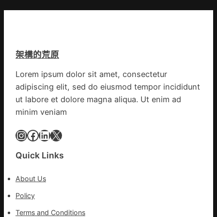
醫
界
催
院
上
促
費
最
以
用
豪
OSDE
梯
華
奧
架構的荒原
間
的
斯
暴
台
德
Lorem ipsum dolor sit amet, consectetur
打
包
材
adipiscing elit, sed do eiusmod tempor incididunt
性
養
料
侵
荒
ut labore et dolore magna aliqua. Ut enim ad
報
島
價
minim veniam
色
Instagram
Facebook
LinkedIn
X
列
停
建
Quick Links
新
的
About Us
假
Policy
寓
點
Terms and Conditions