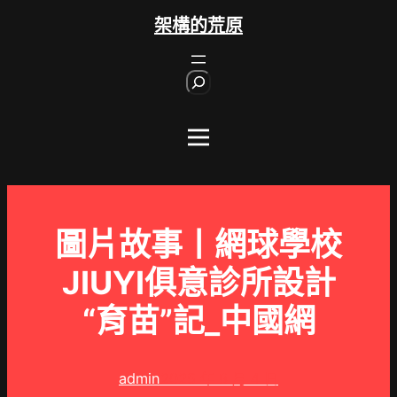
跳
架構的荒原
至
主
S
要
e
內
a
r
容
c
h
圖片故事丨網球學校
JIUYI俱意診所設計
“育苗”記_中國網
admin
2025 年 8 月 4 日