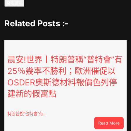
Related Posts :-
晨安!世界丨特朗普稱“普特會”有
25％幾率不勝利；歐洲催促以
OSDER奧斯德材料報價色列停
建新的假寓點
特朗普說“普特會”有…
:
Read More
晨