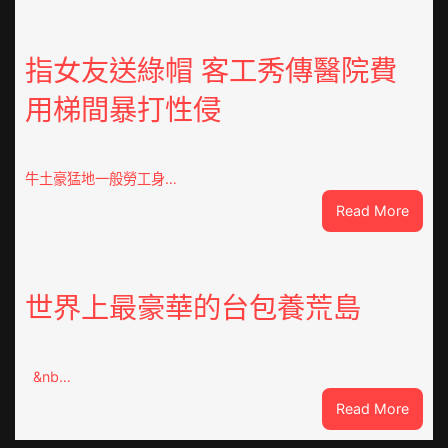
安!
世
界
指女友送綠帽 客工秀傳醫院費
丨
用梯間暴打性侵
特
朗
普
稱
牛土豪猛地一般勞工身…
“普
:
Read More
特
指
會”
女
有
友
25％
送
世界上最豪華的台包養荒島
幾
綠
率
帽
不
客
勝
&nb…
工
利；
秀
:
Read More
歐
傳
世
洲