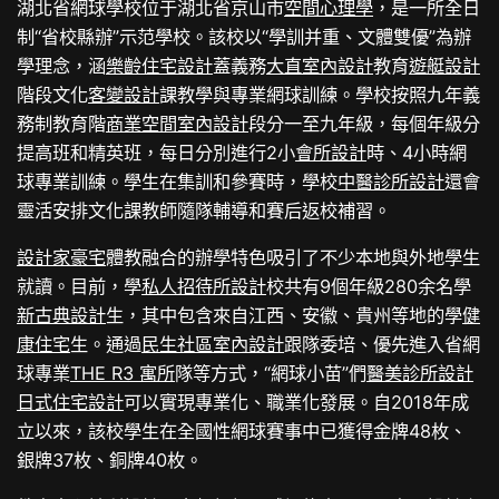
湖北省網球學校位于湖北省京山市
空間心理學
，是一所全日
制“省校縣辦”示范學校。該校以“學訓并重、文體雙優”為辦
學理念，涵
樂齡住宅設計
蓋義務
大直室內設計
教育
遊艇設計
階段文化
客變設計
課教學與專業網球訓練。學校按照九年義
務制教育階
商業空間室內設計
段分一至九年級，每個年級分
提高班和精英班，每日分別進行2小
會所設計
時、4小時網
球專業訓練。學生在集訓和參賽時，學校
中醫診所設計
還會
靈活安排文化課教師隨隊輔導和賽后返校補習。
設計家豪宅
體教融合的辦學特色吸引了不少本地與外地學生
就讀。目前，學
私人招待所設計
校共有9個年級280余名學
新古典設計
生，其中包含來自江西、安徽、貴州等地的學
健
康住宅
生。通過
民生社區室內設計
跟隊委培、優先進入省網
球專業
THE R3 寓所
隊等方式，“網球小苗”們
醫美診所設計
日式住宅設計
可以實現專業化、職業化發展。自2018年成
立以來，該校學生在全國性網球賽事中已獲得金牌48枚、
銀牌37枚、銅牌40枚。