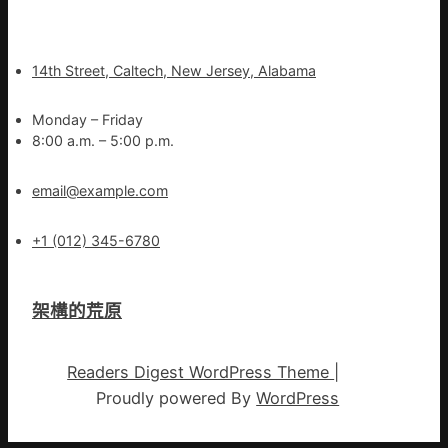
14th Street, Caltech, New Jersey, Alabama
Monday – Friday
8:00 a.m. – 5:00 p.m.
email@example.com
+1 (012) 345-6780
架構的荒原
Readers Digest WordPress Theme
|
Proudly powered By
WordPress