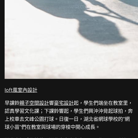
loft風室內設計
早課鈴
親子空間設計
響
豪宅設計
起，學生們端坐在教室里，
認真學習文化課；下課鈴響起，學生們興沖沖背起球拍，奔
上校車去文峰公園打球。日復一日，湖北省網球學校的“網
球小苗”們在教室與球場的穿梭中開心成長。