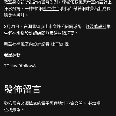
教室
身心診所設計
內書聲朗朗，球場
侘寂風
天母室內設計
上
汗水飛揚，一株株“網
養生住宅
球小苗”帶著網球夢茁壯成長
退休宅設計
。
3月21日，在湖北省京山市文峰公園網球場，
綠裝修設計
學
生們在訓
綠設計師
練間
無毒建材
隙玩耍。
新華社
禪風室內設計
記者 杜子璇 攝
老屋翻新
TC:jiuyi9follow8
發佈留言
發佈留言必須填寫的電子郵件地址不會公開。
必填欄
位標示為
*