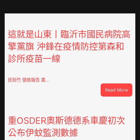
這就是山東丨臨沂市國民病院高
擎黨旗 沖鋒在疫情防控第森和
診所疫苗一線
民新竹 健檢報告 異…
:
Read More
這
就
是
山
重OSDER奧斯德德系車慶初次
東
公布伊蚊監測數據
丨
臨