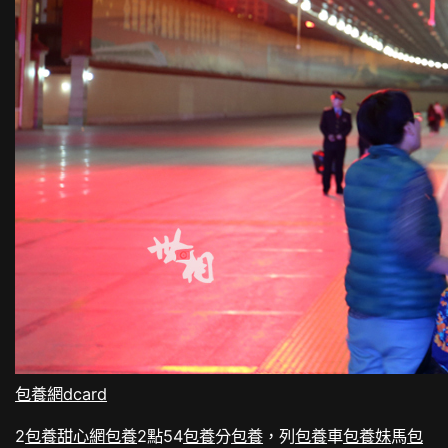
包養網dcard
2
包養甜心網
包養
2點54
包養
分
包養
，列
包養
車
包養妹
馬
包