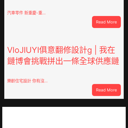
沂
市
汽車零件 新重慶-重…
國
:
Read More
民
重
病
OSDE
院
奧
高
斯
VloJIUYI俱意翻修設計g | 我在
擎
德
黨
鏈博會挑戰拼出一條全球供應鏈
德
旗
系
沖
車
鋒
慶
在
樂齡住宅設計 你有沒…
初
疫
:
Read More
次
情
VloJI
公
防
俱
布
控
意
伊
第
翻
蚊
森
修
監
和
設