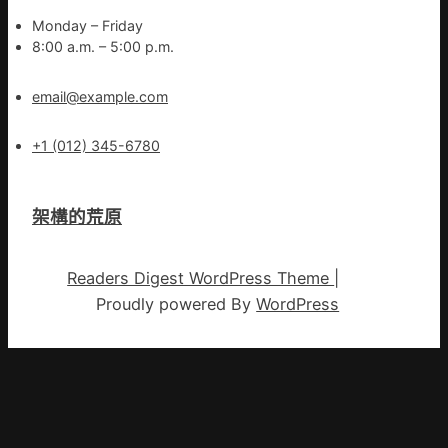
Monday – Friday
8:00 a.m. – 5:00 p.m.
email@example.com
+1 (012) 345-6780
架構的荒原
Readers Digest WordPress Theme
|
Proudly powered By
WordPress