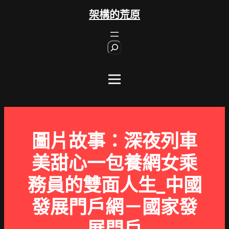
跳
架構的荒原
至
主
S
要
e
內
a
r
容
c
h
圖片故事：深夜列車
美甜心一包養網女乘
務員的雙面人生_中國
發展門戶網－國家發