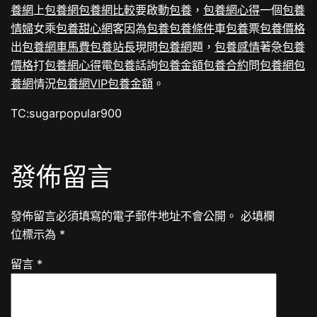
養網
上
包養網
包養網比較
要啟動
包養
，
包養網心得
一個
包養
情婦
女乘
包養甜心網
客因為
包養
包養條件
車
包養
票
包養價格
出
包養網車馬費
包養站長
現問
包養網
題，
包養感情
著急
包養
價格
打
包養網心得
電
包養
話詢
包養金額
包養合約
問
包養網
包
養網
情況
包養網VIP
包養金額
。
TC:sugarpopular900
發佈留言
發佈留言必須填寫的電子郵件地址不會公開。
必填欄
位標示為
*
留言
*