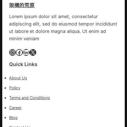
測
診
架構的荒原
計
數
所
g
據
疫
Lorem ipsum dolor sit amet, consectetur
|
苗
adipiscing elit, sed do eiusmod tempor incididunt
我
一
在
ut labore et dolore magna aliqua. Ut enim ad
線
鏈
minim veniam
博
會
Instagram
Facebook
LinkedIn
X
挑
戰
Quick Links
拼
出
About Us
一
條
Policy
全
Terms and Conditions
球
供
Career
應
Blog
鏈