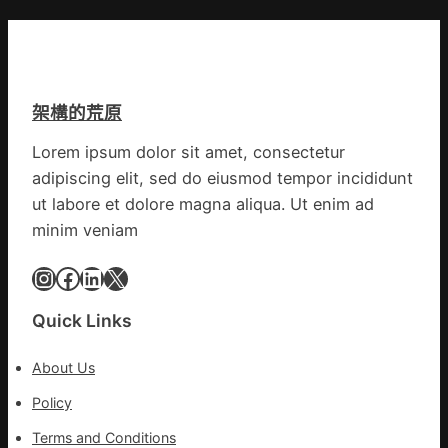
九
轉
高
宮
移
舉
格
滯
旗
聚
留
號
會
貨
的
架構的荒原
農
船
湊
地
集
Lorem ipsum dolor sit amet, consectetur
進
地
adipiscing elit, sed do eiusmod tempor incididunt
市”
激
ut labore et dolore magna aliqua. Ut enim ad
活
minim veniam
村
落
Instagram
Facebook
LinkedIn
X
成
長
Quick Links
新
動
About Us
能
_
Policy
中
Terms and Conditions
國