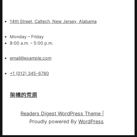
14th Street, Caltech, New Jersey, Alabama
Monday – Friday
8:00 a.m. – 5:00 p.m.
email@example.com
+1 (012) 345-6780
架構的荒原
Readers Digest WordPress Theme
|
Proudly powered By
WordPress