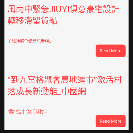
道：
風雨中緊急JIUYI俱意豪宅設計
新
轉移滯留貨船
時
期
文
明
羊城晚報全媒體記者張…
森
:
Read More
和
風
診
雨
所
中
家
緊
“到九宮格聚會農地進市”激活村
醫
急
科
落成長新動能_中國網
JIUYI
實
俱
行
意
站
豪
防
“農地進市”激活鄉村…
宅
疫
:
Read More
設
步
“到
計
隊