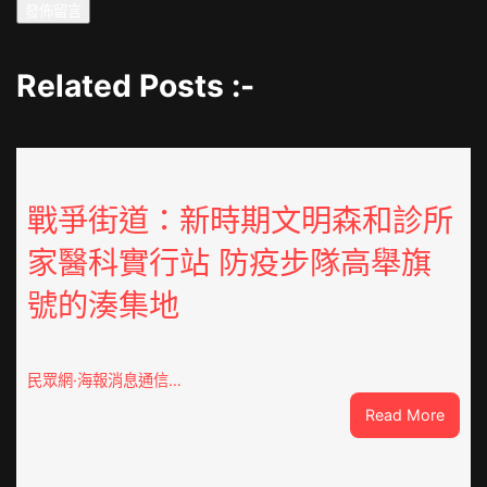
Related Posts :-
戰爭街道：新時期文明森和診所
家醫科實行站 防疫步隊高舉旗
號的湊集地
民眾網·海報消息通信…
:
Read More
戰
爭
街