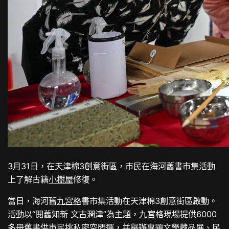
3月31日，在天津棉3創意街區，市民在海河舊書市集活動
上了解古籍
小樹屋
修復。
當日，海河舊
九宮格
書市集活動在天津棉3創意街區啟動。
活動以“閱舊知新 文古潤津”為主題，
九宮格
現場提供6000
多冊舊書供市民挑
私密空間
選，并舉辦專題文學藏品展、民