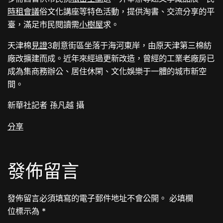
時租會議
俗文化講座等特色活動，提供淘書、交流分享的平
臺，滿足市民閱讀需
小樹屋
求。
天津棉
見證
3創意街區坐落于海河東岸，由原天津第三棉紡
廠改擴建而成。近年來經過更新改造，曾經的工業老廠房已
成為集商務辦公、居住休閑、文化娛樂于一體的城市新空
間。
新華社記者 孫凡越 攝
分享
發佈留言
發佈留言必須填寫的電子郵件地址不會公開。
必填欄
位標示為
*