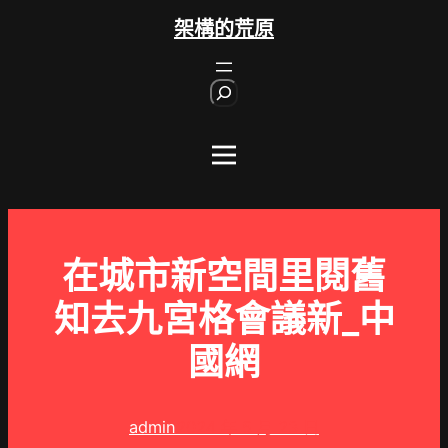
跳
架構的荒原
至
主
S
要
e
內
a
r
容
c
h
在城市新空間里閱舊
知去九宮格會議新_中
國網
admin
2024 年 5 月 23 日