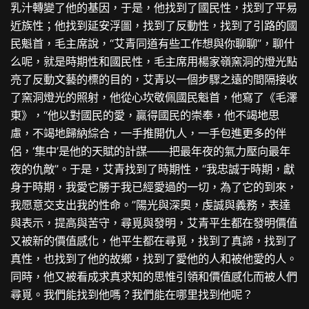
乳汁轉變了他的基因，于是，他找到了國民性，找到了平易
近族性；他找到延安浮圖，找到了反動性，找到了引路的國
民魁首，毛主席說，“艾青同道有些工作想與你聊聊”，聊什
么呢，就是時期性和國民性，毛主席用楊家嶺窯洞的燈光點
亮了反動文藝的標的目的，艾青以一個步驟之遠的間隔接收
了窯洞燈光的照射，他從心坎敬佩國民魁首，他寫了《毛澤
東》，“他以對國民的愛，贏得國民的崇奉，他不竭地思
慮，不竭地歸納綜合，一手推開仇人，一手包進更多的伴
侶，‘集中’是他的天賦的計謀——把最年夜的氣力壓向最年
夜的仇敵”。于是，艾青找到了時期性，“我忠誠于時期，獻
身于時期，我愛它勝于我已經愛過的一切，為了它的到來，
我愿意交支出我的性命。”陽光與深奧，虔誠與義務，表達
與表示，提高與苦守，尋覓與發明，艾青平生都在發明價值
又被新的價值感化，他平生都在尋覓，找到了真諦，找到了
真性，也找到了他的故鄉，找到了愛他的人和被他愛的人。
同時，他又被看成求真求知的思惟引領和價值感化而被人們
尋覓。我們能找到他嗎？我們能在哪里找到他呢？