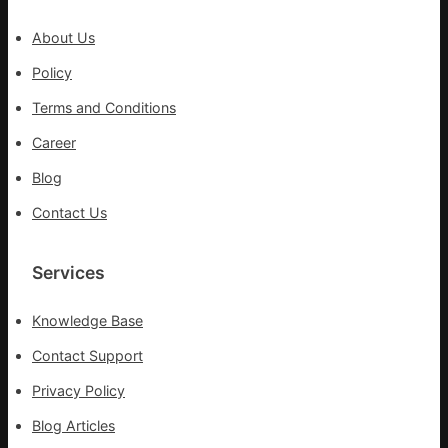
傳
醫
About Us
院
健
Policy
康
Terms and Conditions
檢
查
Career
長
Blog
送
院
Contact Us
治
療
Services
Knowledge Base
Contact Support
Privacy Policy
Blog Articles