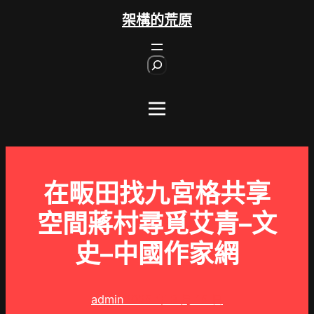
跳
架構的荒原
至
主
S
要
e
內
a
r
容
c
h
在畈田找九宮格共享
空間蔣村尋覓艾青–文
史–中國作家網
admin
2025 年 3 月 15 日