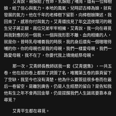
艾青說，親娘給了性命，乳娘給了哺育，還有一位樟樹
娘，給了信心與氣力。本地的風氣，兒時認古樟為娘，就有
發展的氣力。他在千年的老樟樹下留影，向樟樹娘陳述，我
回來了，感恩你付與氣力。艾青還找見了年
交流
夜堰河的親
生兒子蔣正銀，兩位兄弟牢牢相擁，艾青說，我一向在尋覓
與我對應的另一個我，一個與我形影不離、血肉相連的人，
就是你。昔時乳母哺養我的時辰，我的身后還有一個嗷嗷待
哺的你。你的母親也是我的母親，我們一樣愛母親，我們一
路愛母親，我不在了，你要代我上墳燒紙祭母親。
那一次，艾青師長教師送我一套《艾青選集》，一共五
卷，他在前四卷上都題了詞簽了名，唯獨第五卷的扉頁留下
了空缺，我至今也沒有清楚，他為什么要簽這很多卷而在最
后一卷留空，是離別廣告，仍是人生經歷的留白？是告知我
他有生之年不會再回金華，仍是提醒我們人生謎底要靠本身
尋覓？
艾青平生都在尋覓。