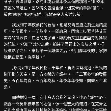
巷子，長滿雜草，路的止境就是年夜葉荷的墳場。1992年
安置的碑還在，固然碑文曾經含混，但艾青的手跡“愛你、
敬你”四個字還很光鮮，光鮮得令人寂然起敬。
我找到了年夜葉荷的舊居，也是艾青五歲之前生涯的處
所，空間很小，一間臥室，一間廚房，門墻上掛著昔時艾青
畫過的關云長。在這間房子里，雕刻著艾
1對1教學
青對乳娘
的記憶，“搭好了灶火之后，拍往了圍裙上的炭灰之后，把
飯煮熟了之后，拿起第一個雞蛋之后，她用厚年夜的手掌把
我抱在懷里，撫摩我。”
我也找到了年夜樟樹。千年樟，曾經沒有樹冠，蒼勁的
樹干指向天空，是一方地盤的守護神。一千三百多年的發展
史，五百年為春，五百年為秋，年夜年年夜知，閱盡人世滄
桑。
圍繞樹身一周，有十多人合抱的圍度，中心曾經空心，
顯露一間房那樣年夜的地位，像一個宏大的懷抱，在艾青之
前和之后應當有不計其數的孩子投進了這個懷抱。千大哥樟