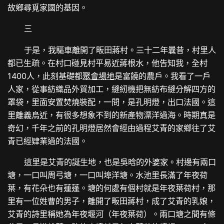
故鄉尋覓家國的基因。
三
于是，我驅車離開了畈田蔣村。三十二年曩昔，村里人
都已生疏。在村口碰見村平易近蔣根水，他告知我，全村
1400人，此刻基礎都
聚會場地
是富饒的農戶。我看了一戶
人家，從事紡織品外貿加工，縫紉機把無紡布縫分解四方的
罩袋，里面安置焚燒裝配，一問，是孔明燈，出口法國。這
里離義烏近，有很多想象不到的新產物漂洋過海。時期真是
奇幻，千年之前的孔明燈居然會經由過程艾青的家鄉往了艾
青已經肄業過的法國。
這里是艾青的誕生地，也是吳晗的外婆家。村邊有兩口
塘，一口叫周弓塘，一口叫埠洋塘。水池里長滿了年夜荷
葉，有花朵也有蓮蓬。塘的何處有個村就是年夜葉荷村，那
里有一位姓曹的男子，離開了畈田蔣村，成了艾青的乳娘，
艾青的詩里稱她為年夜堰河（年夜葉荷）。兩口塘之間有條