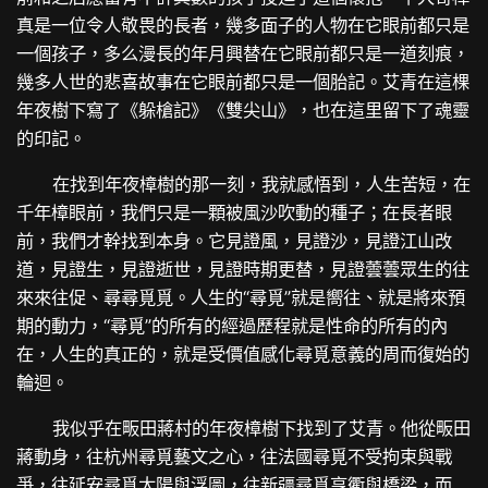
真是一位令人敬畏的長者，幾多面子的人物在它眼前都只是
一個孩子，多么漫長的年月興替在它眼前都只是一道刻痕，
幾多人世的悲喜故事在它眼前都只是一個胎記。艾青在這棵
年夜樹下寫了《躲槍記》《雙尖山》，也在這里留下了魂靈
的印記。
在找到年夜樟樹的那一刻，我就感悟到，人生苦短，在
千年樟眼前，我們只是一顆被風沙吹動的種子；在長者眼
前，我們才幹找到本身。它見證風，見證沙，見證江山改
道，見證生，見證逝世，見證時期更替，見證蕓蕓眾生的往
來來往促、尋尋覓覓。人生的“尋覓”就是嚮往、就是將來預
期的動力，“尋覓”的所有的經過歷程就是性命的所有的內
在，人生的真正的，就是受價值感化尋覓意義的周而復始的
輪迴。
我似乎在畈田蔣村的年夜樟樹下找到了艾青。他從畈田
蔣動身，往杭州尋覓藝文之心，往法國尋覓不受拘束與戰
爭，往延安尋覓太陽與浮圖，往新疆尋覓亨衢與橋梁，而