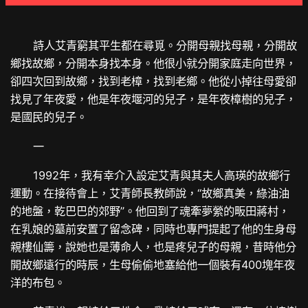
詩人艾青窮其平生都在尋覓。分開母親找母親，分開故
鄉找故鄉，分開本身找本身。他很小就分開家庭走向世界，
卻四次回到故鄉，找到老樟，找到老鄉。他從小掉往母愛卻
找見了年夜愛，他是年夜堰河的兒子，是年夜樟樹的兒子，
是國民的兒子。
一
1992年，我有幸介入設定艾青與其夫人高瑛的故鄉行
運動。在接待會上，艾青師長教師說，“故鄉真美，綠油油
的地盤，乾巴巴的郊野”。他回到了魂牽夢縈的畈田蔣村，
在乳娘的墓前安置了留念碑，同時也專門提起了他的生身母
親樓仙籌，說她也是薄命人，也是疼兒子的母親，昔時他分
開故鄉遠行的時辰，生母偷偷地塞給他一個裝有400塊年夜
洋的布包。