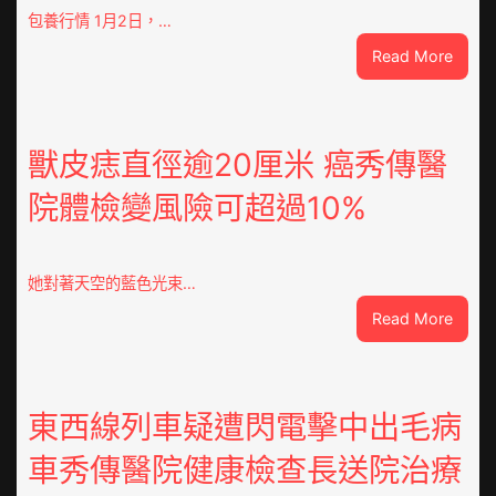
包養行情 1月2日，…
:
Read More
查
包
養
網
獸皮痣直徑逾20厘米 癌秀傳醫
心
院體檢變風險可超過10%
得
山
東
定
她對著天空的藍色光束…
陶：
:
Read More
冬
獸
日
皮
年
痣
夜
直
東西線列車疑遭閃電擊中出毛病
棚
徑
蔬
車秀傳醫院健康檢查長送院治療
逾
菜
20
生