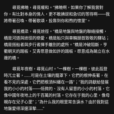
尋覓拂曉，尋覓暖和。“拂曉啊，如果你了解我曾對
你，有比對本身的情人，更不敢拂逆和急切的等待啊——我
將帶著召喚、帶著歌頌，投靠到你和煦的懷里”。
尋覓橋梁，尋覓途徑。“橋是地盤與地盤的聯絡接觸，
橋是河道與途徑的戀愛，橋是船只與車輛頷首致敬的驛站；
橋是搭船者與步行者揮手離別的處所。”橋是沖破阻斷，亨
衢朝天的踏板，艾青愿意做如許的踏板，愿意成為鵠立在水
邊的橋。
尋覓年夜樹，尋覓山村。“一棵樹，一棵樹，彼此孤登
時兀立著，……可是在土壤的籠罩下，它們的根伸長著，在
看不見的深處，它們把根須糾纏在一路”；“我的詩獻給發展
我的小小的村落——低微的、沒有人留意的小小的村落，它
像中國年夜地上的千百萬的村落。它存在于我的心里，像母
親存在兒子心里”；“為什么我的眼里常含淚水？由於我對這
地盤愛得深邃深摯……”