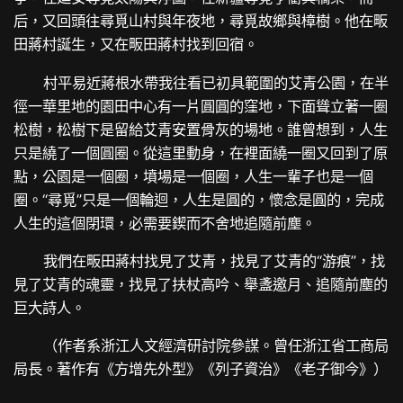
后，又回頭往尋覓山村與年夜地，尋覓故鄉與樟樹。他在畈
田蔣村誕生，又在畈田蔣村找到回宿。
村平易近蔣根水帶我往看已初具範圍的艾青公園，在半
徑一華里地的園田中心有一片圓圓的窪地，下面聳立著一圈
松樹，松樹下是留給艾青安置骨灰的場地。誰曾想到，人生
只是繞了一個圓圈。從這里動身，在裡面繞一圈又回到了原
點，公園是一個圈，墳場是一個圈，人生一輩子也是一個
圈。“尋覓”只是一個輪迴，人生是圓的，懷念是圓的，完成
人生的這個閉環，必需要鍥而不舍地追隨前塵。
我們在畈田蔣村找見了艾青，找見了艾青的“游痕”，找
見了艾青的魂靈，找見了扶杖高吟、舉盞邀月、追隨前塵的
巨大詩人。
（作者系浙江人文經濟研討院參謀。曾任浙江省工商局
局長。著作有《方增先外型》《列子資治》《老子御今》）