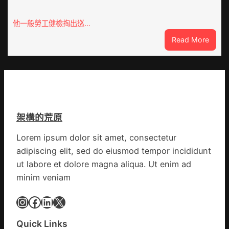
厘
孩
米
子
他一般勞工健檢掏出巡…
癌
忙
:
Read More
秀
_
東
傳
中
西
醫
國
線
院
網
列
體
車
檢
疑
變
架構的荒原
遭
風
閃
險
Lorem ipsum dolor sit amet, consectetur
電
可
adipiscing elit, sed do eiusmod tempor incididunt
擊
超
中
ut labore et dolore magna aliqua. Ut enim ad
過
出
10%
minim veniam
毛
病
Instagram
Facebook
LinkedIn
X
車
秀
Quick Links