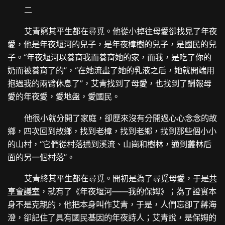
二
艾青窮其平生都在尋覓。他從小掉往母愛卻找見了年夜
愛，他是年夜堰河的兒子，是年夜樟樹的兒子，是國民的兒
子。“年夜堰河以養育我而養育她的家，而我，是吃了你的
奶而被養育了的”，“在她流盡了她的乳液之后，她就開端用
抱過我的兩臂休息了”，艾青找到了母愛，也找到了酬報母
愛的年夜愛，愛地盤，愛國民。
他很小就分開了家庭，卻歷來沒有分開過心心念念的故
鄉，四次回到故鄉，找到老樟，找到老鄉，找到那些個小小
的山村，“它們從村落通到溪流、山崗和樹林，通到叢林后
面的另一個村落”。
艾青終其平生都在尋覓。開初是為了尋覓母愛，于是
共
享會議室
，就有了《年夜堰河——我的保姆》；為了證實本
身不是克親的，他把本身叫作艾青，于是，人們忘卻了蔣海
澄，卻記住了具有國民基因的年夜詩人；艾青說，是保姆的