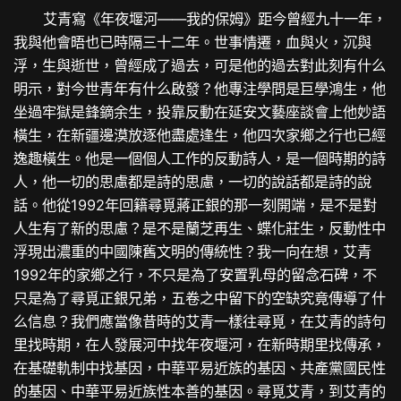
艾青寫《年夜堰河——我的保姆》距今曾經九十一年，
我與他會晤也已時隔三十二年。世事情遷，血與火，沉與
浮，生與逝世，曾經成了過去，可是他的過去對此刻有什么
明示，對今世青年有什么啟發？他專注學問是巨學鴻生，他
坐過牢獄是鋒鏑余生，投靠反動在延安文藝座談會上他妙語
橫生，在新疆邊漠放逐他盡處逢生，他四次家鄉之行也已經
逸趣橫生。他是一個個人工作的反動詩人，是一個時期的詩
人，他一切的思慮都是詩的思慮，一切的說話都是詩的說
話。他從1992年回籍尋覓蔣正銀的那一刻開端，是不是對
人生有了新的思慮？是不是蘭芝再生、蝶化莊生，反動性中
浮現出濃重的中國陳舊文明的傳統性？我一向在想，艾青
1992年的家鄉之行，不只是為了安置乳母的留念石碑，不
只是為了尋覓正銀兄弟，五卷之中留下的空缺究竟傳導了什
么信息？我們應當像昔時的艾青一樣往尋覓，在艾青的詩句
里找時期，在人發展河中找年夜堰河，在新時期里找傳承，
在基礎軌制中找基因，中華平易近族的基因、共產黨國民性
的基因、中華平易近族性本善的基因。尋覓艾青，到艾青的