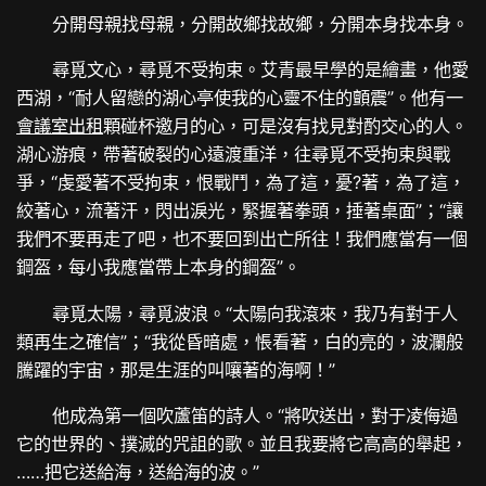
分開母親找母親，分開故鄉找故鄉，分開本身找本身。
尋覓文心，尋覓不受拘束。艾青最早學的是繪畫，他愛
西湖，“耐人留戀的湖心亭使我的心靈不住的顫震”。他有一
會議室出租
顆碰杯邀月的心，可是沒有找見對酌交心的人。
湖心游痕，帶著破裂的心遠渡重洋，往尋覓不受拘束與戰
爭，“虔愛著不受拘束，恨戰鬥，為了這，憂?著，為了這，
絞著心，流著汗，閃出淚光，緊握著拳頭，捶著桌面”；“讓
我們不要再走了吧，也不要回到出亡所往！我們應當有一個
鋼盔，每小我應當帶上本身的鋼盔”。
尋覓太陽，尋覓波浪。“太陽向我滾來，我乃有對于人
類再生之確信”；“我從昏暗處，悵看著，白的亮的，波瀾般
騰躍的宇宙，那是生涯的叫嚷著的海啊！”
他成為第一個吹蘆笛的詩人。“將吹送出，對于凌侮過
它的世界的、撲滅的咒詛的歌。並且我要將它高高的舉起，
……把它送給海，送給海的波。”