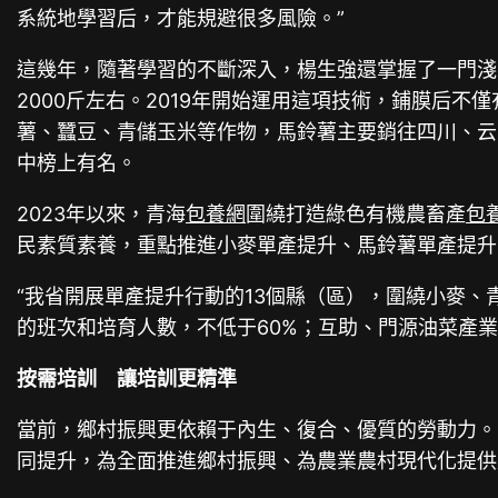
系統地學習后，才能規避很多風險。”
這幾年，隨著學習的不斷深入，楊生強還掌握了一門淺
2000斤左右。2019年開始運用這項技術，鋪膜后不
薯、蠶豆、青儲玉米等作物，馬鈴薯主要銷往四川、云南
中榜上有名。
2023年以來，青海
包養網
圍繞打造綠色有機農畜產
包
民素質素養，重點推進小麥單產提升、馬鈴薯單產提升
“我省開展單產提升行動的13個縣（區），圍繞小麥、
的班次和培育人數，不低于60%；互助、門源油菜產
按需培訓 讓培訓更精準
當前，鄉村振興更依賴于內生、復合、優質的勞動力。
同提升，為全面推進鄉村振興、為農業農村現代化提供