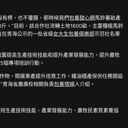
沒有楞，也不覆膜，那時候我們
包養甜心網
馬鈴薯畝產
0斤。”目前，該合作社流轉土地1600畝，主要種植馬鈴
且在青海公示的一批省級
女大生包養俱樂部
示范社名單
統籌提高生產技術技能和提升產業發展能力，提升農牧
5個專項培訓行動。
作物，開展單產提升培育工作。糧油穩產保供任務開設
”青海省農廣校相關負責
包養情婦
人介紹。
堅持生產技術技能、產業發展能力、農牧民素質素養協