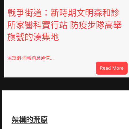
戰爭街道：新時期文明森和診
所家醫科實行站 防疫步隊高舉
旗號的湊集地
民眾網·海報消息通信…
:
Read More
戰
爭
街
道
新
時
期
架構的荒原
文