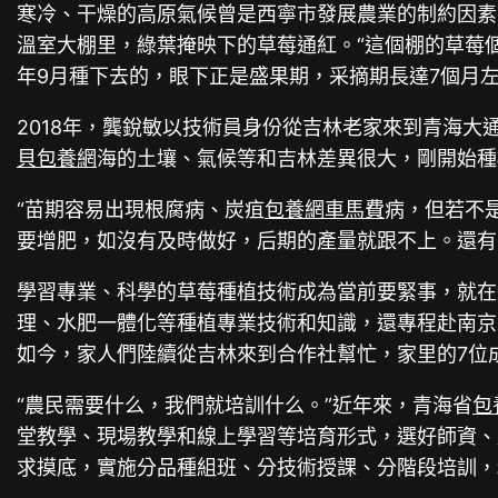
寒冷、干燥的高原氣候曾是西寧市發展農業的制約因素
溫室大棚里，綠葉掩映下的草莓通紅。“這個棚的草莓
年9月種下去的，眼下正是盛果期，采摘期長達7個月左
2018年，龔銳敏以技術員身份從吉林老家來到青海
貝包養網
海的土壤、氣候等和吉林差異很大，剛開始種
“苗期容易出現根腐病、炭疽
包養網車馬費
病，但若不
要增肥，如沒有及時做好，后期的產量就跟不上。還有
學習專業、科學的草莓種植技術成為當前要緊事，就在
理、水肥一體化等種植專業技術和知識，還專程赴南京
如今，家人們陸續從吉林來到合作社幫忙，家里的7位
“農民需要什么，我們就培訓什么。”近年來，青海省
包
堂教學、現場教學和線上學習等培育形式，選好師資、
求摸底，實施分品種組班、分技術授課、分階段培訓，