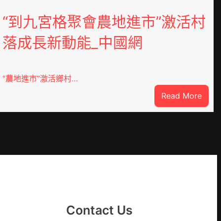
“到九宮格聚會農地進市”激活村
落成長新動能_中國網
“農地進市”激活鄉村…
:
Read More
“到
九
宮
格
聚
YI
會
農
地
進
Contact Us
市”