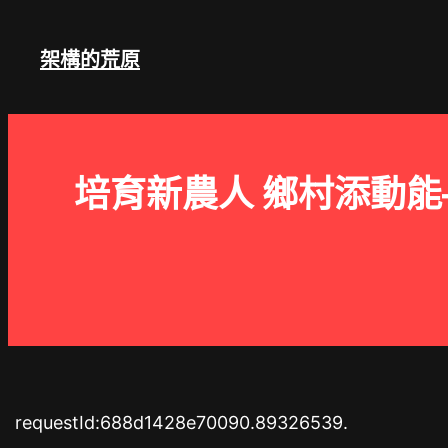
跳
至
架構的荒原
主
要
內
容
培育新農人 鄉村添動
requestId:688d1428e70090.89326539.