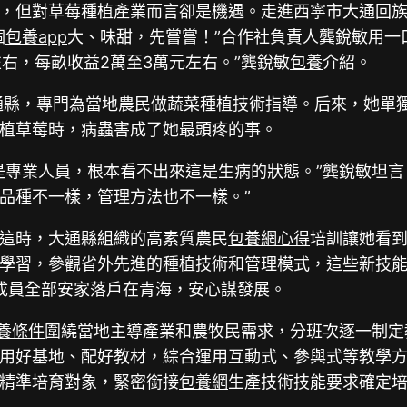
，但對草莓種植產業而言卻是機遇。走進西寧市大通回
個
包養app
大、味甜，先嘗嘗！”合作社負責人龔銳敏用一
右，每畝收益2萬至3萬元左右。”龔銳敏
包養
介紹。
大通縣，專門為當地農民做蔬菜種植技術指導。后來，她單
植草莓時，病蟲害成了她最頭疼的事。
是專業人員，根本看不出來這是生病的狀態。”龔銳敏坦言
品種不一樣，管理方法也不一樣。”
這時，大通縣組織的高素質農民
包養網心得
培訓讓她看
學習，參觀省外先進的種植技術和管理模式，這些新技能
成員全部安家落戶在青海，安心謀發展。
養條件
圍繞當地主導產業和農牧民需求，分班次逐一制定
用好基地、配好教材，綜合運用互動式、參與式等教學
精準培育對象，緊密銜接
包養網
生產技術技能要求確定