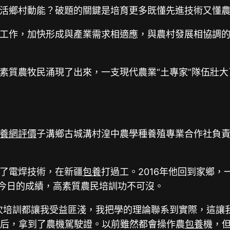
活鄉村動能？破題的關鍵是培育更多既懂先進技術又懂
工作，加快形成與產業需求相適應，與農村發展相協調
素質農牧民涌現了出來，一支現代農業“土專家”隊伍壯大
養網評價
子溝鄉古城溝村湟中農學種養殖專業合作社負責
習了電焊技術，在新疆
包養
打過工。2016年他回到家鄉
，今日的成績，高素質農民培訓功不可沒。
次培訓都讓我受益匪淺，我把學的理論聯系到實際，這讓我
完后，拿到了農機駕駛證。以前雖然都會操作農
包養
機，