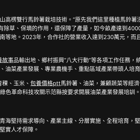
山高楞雙行馬鈴薯栽培技術。“原先我們這里種植馬鈴薯
僅有除草、保墑的作用，還保障了產量，如今畝產達到400
等地。2023年，合作社的營業收入達到230萬元，而
養故事
品輸出地、鄉村振興“八大行動”等各項工作任務，
、油菜產業發展、專業農機手、重點區域產業帶頭人培育
青稞、玉米、
包養價格ptt
馬鈴薯、油菜，兼顧蔬菜等經濟
業綠色革命科技攻關示范縣按要求開展油菜產業發展培訓。
青海堅持需求導向、產業主線、分層實施、全程培育，
堅實人才保障。