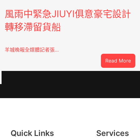
風雨中緊急JIUYI俱意豪宅設計
轉移滯留貨船
羊城晚報全媒體記者張…
:
Read More
風
雨
中
緊
急
：
JIU
俱
意
豪
Quick Links
Services
宅