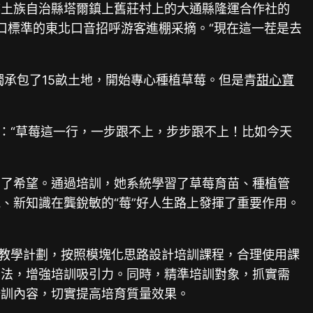
族土族自治縣塔爾鎮上舊莊村上的大通縣隆運合作社的
口標準的東北口音招呼游客進棚采摘。“現在這一茬是去
獨承包了15畝土地，開始專心種植草莓。但是青
甜心寶
：“草莓這一行，一步跟不上，步步跟不上！比如今天
到了希望。通過培訓，她系統學習了草莓育苗、種植管
、新知識在龔銳敏的“莓”好人生路上發揮了重要作用。
教學計劃，按照模塊化思路設計培訓課程，合理使用課
方法，增強培訓吸引力。同時，精準培訓對象，抓實需
培訓內容，切實提高培育質量效果。