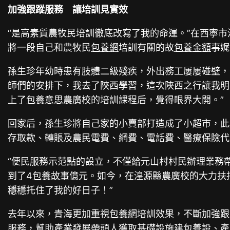
加強跟蹤服務 讓培訓見實效
“是高素質農牧民培訓徹底改寫了我的命運。”在西寧
將一段自己和農牧民
包養網
培訓有關的故
包養金額
事娓
孫生珍年幼時患有肢體二級殘疾，外出務工屢屢碰壁，
師們的安排下，我去了陜西學習，這次陜西之行讓我明
上了
包養意思
農廣校的培訓課程后，覺得眼界大開。”
回家后，孫生珍將自己家的小賣部打造成了小超市，此
存取款、轉賬及農民電費、網費、電話費、醫療保險代
“便民服務示范點的設立，不僅給元山村村民辦理業務
到了4
包養故事
億元。如今，在湟源縣農廣校的大力扶
穩穩托住了我的好日子！”
去年以來，青海更加重視
包養網
培訓效果，不斷加強跟
服務，幫助產業發展帶頭人獲取基礎設施建
包養
設、產