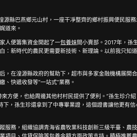
市湟源縣巴燕鄉元山村，一座干凈整齊的鄉村振興便民服
娓道來。
家人便籌集資金開起了一
包養妹
間小賣部。2017年，
白：新時代的農民更需要新技術、新理論。以前我只知
后，在湟源縣政府的幫助下，超市與多家金融機構展開
繳、快遞收發等“一站式”業務。
帶來方便，也給周邊其他村村民提供了便利。”孫生珍介紹
持下，孫生珍還拿到了中專畢業證，這個證書讓他更有信
蹤服務，組織協調青海省農牧業科技創新三級平臺、農
業項目、信貸保險等
包養金額
方面政策支持。積極推薦