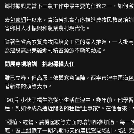
鄉村振興是當下三農工作中最主要的任務之一，如何激
去
包養網
年以來，青海省扎實有序推進農牧民教育培訓
省鄉村人才振興和農業農村現代化。
隨著全省高素質農牧民培育工程的深入推進，一大批高
為建設高原美麗鄉村積蓄源源不斷的動能。
開展專項培訓 挑起穩糧大任
雖已立春，但高原上依舊寒意陣陣，西寧市湟中區海
包
著新年的頭等大事。
“90后”小伙子楊生強從小生活在湟中，幾年前，他學
種，到如今成為遠近聞名的種糧“土專家”。在他看來
“種植、經營、農機駕駛等方面的培訓都參加過，每一
底，區上組織了一期為期15天的農機駕駛培訓，培訓