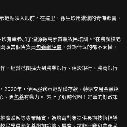
務示范點映入眼前。在這里，孫生珍用濃濃的青海鄉音，
孫生珍有幸參加了湟源縣高素質農牧民培訓。“在農廣校老
道悶頭當個售貨員
包養網評價
，營銷什么的都不太懂，
合作，經營范圍擴大到農業銀行、建設銀行、農商銀行
，2020年，便民服務示范點僅存款、轉賬交易金額達
心、更
包養
有動力。“趕上了好時代啊！是黨的好政策
技推廣體系等專業師資，為培育對象提供長期技術指導
農牧民學員參
包養網
加論壇、展會、技能比賽和農產品