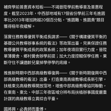
補齊學前普惠資本短板——不竭晉陞學前教導普及普惠程
度，截至2023年，中西部地域有17個省份學前三年毛進園
率比2013年增加跨越20個百分點，“進園難、進園貴”題目
獲得極年夜緩解。
落實任務教導優質平衡成長請求——《關于構建優質平衡的
基礎公共教導辦事系統的看法》等政策出臺，完美保證任務
教導優質平衡成長的政策系統；加年夜項目實行力度，晉陞
單薄黌舍、鄉村黌舍辦學前提；加大力度控輟保學任務，果
斷守住不讓適齡兒童掉學停學的底線。
推進新時期中西部高級教導復興——《關于新時期復興中西
部高級教導的看法》出臺，打造東南高級教導成長新引擎，
扶植東北高級教導開放窪地，增進中部高級教導協同聯動，
在東南、東北、中部三年夜區域分辨布局扶植辦事國度嚴重
計謀的高級教導立異綜合平臺。
國將興，必貴師而重傅。