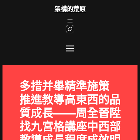
跳
架構的荒原
至
主
S
要
e
內
a
r
容
c
h
多措并舉精準施策
推進教導高東西的品
質成長——周全晉陞
找九宮格講座中西部