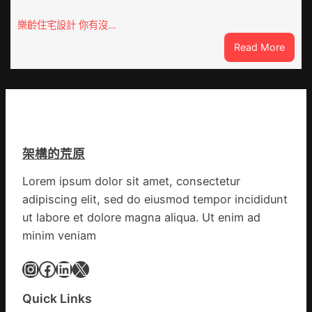
車
鋒
慶
在
樂齡住宅設計 你有沒…
初
疫
:
Read More
次
情
VloJI
公
防
俱
布
控
意
伊
第
翻
蚊
森
修
監
和
設
測
診
架構的荒原
計
數
所
g
據
疫
Lorem ipsum dolor sit amet, consectetur
|
苗
adipiscing elit, sed do eiusmod tempor incididunt
我
一
在
ut labore et dolore magna aliqua. Ut enim ad
線
鏈
minim veniam
博
會
Instagram
Facebook
LinkedIn
X
挑
戰
Quick Links
拼