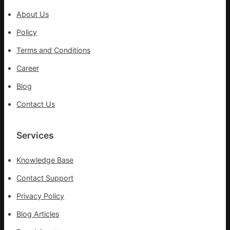
出
About Us
一
條
Policy
全
Terms and Conditions
球
供
Career
應
Blog
鏈
Contact Us
Services
Knowledge Base
Contact Support
Privacy Policy
Blog Articles