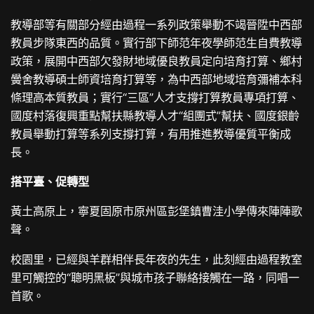
教導部等有關部分經由過程一系列政策舉動不竭晉陞中西部
教員步隊東西的品質。實行部下師范年夜學師范生自費教導
政策，展開中西部欠發財地域優良教員定向培育打算、鄉村
黌舍教導碩士師資培育打算等，為中西部地域培育彌補本科
條理高本質教員；實行“三區”人才支撐打算教員專項打算、
國度村落復興重點幫扶縣教導人才“組團式”幫扶、國度銀齡
教員舉動打算等系列支撐打算，有用推進教導優質平衡成
長。
搭平臺、促轉型
黃土高原上，寧夏固原市原州區彭堡鎮曹洼小學傳來陣陣歌
聲。
校園里，已經與羊群相伴長年夜的先生，此刻經由過程教室
里可觸控的“聰明黑板”與城市孩子聯絡接觸在一路，同唱一
首歌。