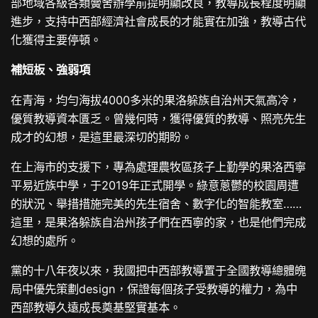
部地域各級各類黌舍辦學前提明顯改良，教導成長程度明顯
進步，支持中西部經濟社會成長的才能實在加強，教導古代
化獲得主要停頓。
補短板、強弱項
在青海，均勻海拔4000多米的果洛躲族自治州天氣高冷，
優質教導資本匱乏。曾幾何時，獲得優質的教導、照亮先生
成才的幻想，是這里最深切的期盼。
在上海市的支援下，專為處理農牧區孩子上勤學的果洛西寧
平易近族中學，于2019年正式開學。綠意蔥鬱的校園周遭
的狀況、舉措措施完美的先生宿舍、數字化的智能教室……
這里，是果洛躲族自治州孩子們在西寧的家，也是他們完成
幻想的處所。
黨的十八年夜以來，我國把中西部教導置于全國教導總體魄
局中優先策劃design，保證每個孩子受教導的權力，為中
西部教導久遠成長奠基堅實基本。