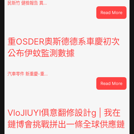
民新竹 健檢報告 異…
:
Read More
這
就
是
山
重OSDER奧斯德德系車慶初次
東
公布伊蚊監測數據
丨
臨
沂
市
汽車零件 新重慶-重…
國
:
Read More
民
重
病
OSDE
院
奧
高
斯
VloJIUYI俱意翻修設計g | 我在
擎
德
黨
鏈博會挑戰拼出一條全球供應鏈
德
旗
系
沖