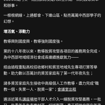
和辦事。
一根根網線，上通都會、下連山區，點亮萬萬中西部學子的
幻想。
增活氣、添動力
教導興則國度興，教導強則國度強。
黨的十八年夜以來，教導脫貧攻堅各項目的義務周全完成，
為中西部地域經濟社會成長連續進獻氣力——
經由過程重點高校招收鄉村和貧苦地域先生專項打算等舉
動，助力數以百萬計的貧苦家庭有了第一代年夜先生；
諸多貧苦家庭先生接收中高級個人工作教導，盡力完成“職
教一個、失業一人、脫貧一家”；
會議室出租
遴派近萬名
講座場地
干部人才介入一線脫貧攻堅義務，一批