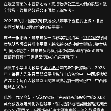
在我國廣袤的中西部地域，完成教導公正是人們的夙愿。數
字教導，為推動教導公正供給了新解法。
2022年3月，國度聰明教導公共辦事平臺正式上線，接進
中西部地域12個省份的省級平臺。
靠著一根網線，越來越多一流教導講授資本上
1對1講授
線國
度聰明教導公共辦事平臺，越來越多鄉村黌舍與城市黌舍結
對“同步講授”，越來越多高程度年夜學課程經由過程“慕課
西部行打算”“同步講堂”完成“好課東南飛”。
國度中小學聰明教導平
瑜伽場地
臺的統計數據顯示，2023
年，每百人先生頁面閱讀量排名前十的省份中，中西部地域
占70%；每百人教員頁面閱讀量排名前十的省份中，中西部
地域占60%。
此外，截至今朝，“慕課西部行”等面向西部高校供給20.68
萬門慕課及定制化課程辦事，輔助西部地域展開混雜式講授
935.95萬門次，為西部高校寬大師生供給一流的教導資本