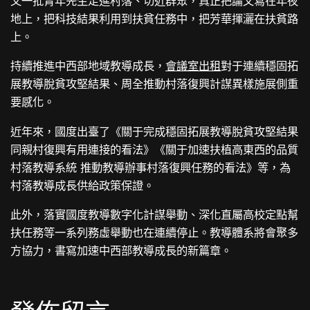
又一批青年先生走進村落、切近群眾，真正把論文寫在年夜
地上，把科技結果利用到扶貧任務中，把芳華揮灑在扶貧路
上。
持續推進中西部地域教導成長，
會議室出租
對于連續穩固拓
展教導脫貧攻堅結果、周全推動村落復興計謀異樣施展側重
要感化。
近年來，國度出臺了《關于完成穩固拓展教導脫貧攻堅結果
同親村復興有用連接的看法》《關于加速扶植高東西的品質
村落教導系統 推動教導辦事村落復興任務的看法》等，為
村落教導成長供給政策保證。
此外，落實國度教導數字化計謀舉動、深化直屬高校定點幫
扶任務等一系列務虛舉動也在連續停止。教導體系將會聚多
方協力，書寫加速中西部教導成長的新篇章。