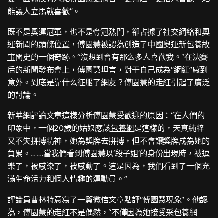
能讓人立馬就喜歡”。
既不是奧運冠軍，也不是奪冠熱門，卻占據了社交網絡和奧
運新聞的頭條位置，傅園慧被認為創造了中國奧運新
包養故
事
聞史的一個奇跡。“沒想到會有那么多人喜歡我。”在決賽
后的新聞發布會上，傅園慧坦言，對于自己成為“網紅”感到
意外。到底是靠什么征服了網友？傅園慧的走紅引起了廣泛
的討論。
新華網評論文章這樣分析傅園慧受歡迎的原因：“在人們的
印象中，一個20歲的姑娘應該
包養網
是這樣的，天真純粹
又不失拼搏精神，她為獎牌去拼搏，但不會讓獎牌成為她的
負累。……當我們看到傅園慧以‘段子姐’的身份出現時，被逗
樂了，被感染了，被感動了。這是因為，我們看到了一個充
滿生命活力和個人情趣的運動員。”
評論員曹林特意寫了一篇微信文章點評“傅園慧現象”。他認
為，傅園慧的走紅不是偶然，“不僅因為她接受采
包養網