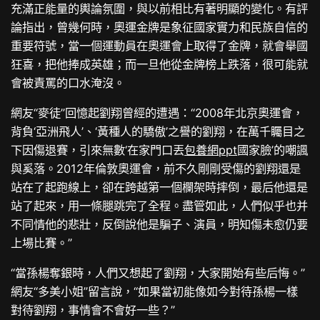
充滿正能量的輿論氛圍，與以前相比有著明顯的變化。有評
論指出，曾幾何時，奧運金牌是象征國家實力和民族自信的
重要符號，當一個運動員在奧運會上取得了金牌，就會舉國
狂喜，把他捧成英雄；而一旦他從金牌榜上跌落，很可能就
會被責罵的口水淹沒。
網友“麥徒”回憶起劉翔曾經的遭遇：“2008年北京奧運會，
背負‘亞洲飛人’、‘黃種人的驕傲’之譽的劉翔，在萬千矚目之
下因傷退賽，引來無數‘在家門口丟
包養網ppt
國家臉’的嘲諷
與奚落。2012年倫敦奧運會，前不久剛剛受傷的劉翔還是
站在了起跑線上，卻在跨越第一個欄架時摔倒，最后他還是
站了起來，用一條腿跳完了全程。盡管如此，人們似乎也并
不同情他的悲壯，反倒說他是騙子、演員，明知傷未愈仍要
上場比賽。”
“當孫楊奪銀時，人們又想起了劉翔，大家開始有些后悔。”
網友“多美小姐”留言說，“如果當初能像如今對待孫楊一樣
對待劉翔，事情會不會好一些？”