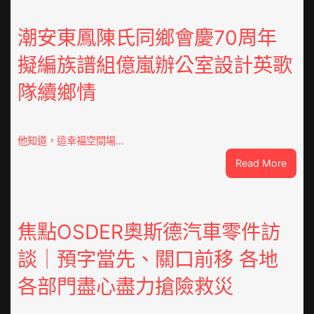
潮安東鳳陳氏同鄉會慶70周年
擬編族譜組億嵐辦公室設計英歌
隊續鄉情
他知道，這幸福空間場…
:
Read More
潮
安
東
鳳
焦點OSDER奧斯德汽車零件訪
陳
談｜預字當先、關口前移 各地
氏
同
各部門盡心盡力搶險救災
鄉
會