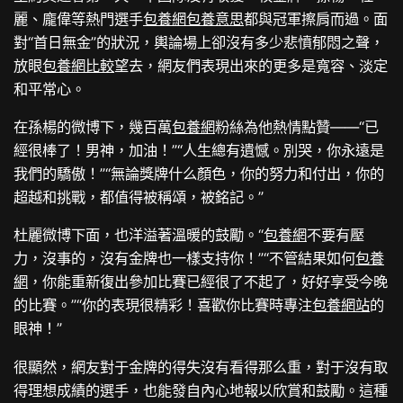
麗、龐偉等熱門選手
包養網
包養意思
都與冠軍擦肩而過。面
對“首日無金”的狀況，輿論場上卻沒有多少悲憤郁悶之聲，
放眼
包養網比較
望去，網友們表現出來的更多是寬容、淡定
和平常心。
在孫楊的微博下，幾百萬
包養網
粉絲為他熱情點贊——“已
經很棒了！男神，加油！”“人生總有遺憾。別哭，你永遠是
我們的驕傲！”“無論獎牌什么顏色，你的努力和付出，你的
超越和挑戰，都值得被稱頌，被銘記。”
杜麗微博下面，也洋溢著溫暖的鼓勵。“
包養網
不要有壓
力，沒事的，沒有金牌也一樣支持你！”“不管結果如何
包養
網
，你能重新復出參加比賽已經很了不起了，好好享受今晚
的比賽。”“你的表現很精彩！喜歡你比賽時專注
包養網站
的
眼神！”
很顯然，網友對于金牌的得失沒有看得那么重，對于沒有取
得理想成績的選手，也能發自內心地報以欣賞和鼓勵。這種