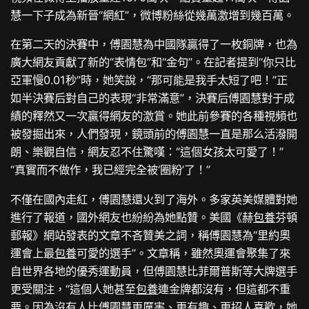
慧一下子成為新晉“網紅”，微博粉絲從幾萬激增到幾百萬。
在第二天的決賽中，傅園慧為中國隊贏得了一枚銅牌，也為
廣大網友貢獻了新的“表情包”和“金句”。在記者提到“你只比
亞軍慢0.01秒”時，她笑說，“那可能是我手太短了吧！”正
如半決賽后對自己的表現“非常滿意”，決賽后傅園慧對于成
績的釋然又一次贏得網友的激賞。她此前參賽的各種視頻也
被發掘出來，人們發現，鏡頭前的傅園慧一直是那么活潑開
朗、樂觀自信，網友忍不住驚嘆：“這個女孩太可愛了！”
“真實而不做作，我已經完全被‘圈粉’了！”
不僅在國內走紅，傅園慧還火到了海外。多家英美媒體對她
進行了報道，國外網友也紛紛為她點贊。美國《赫
包養
芬頓
郵報》網站發表的文章不吝贊美之詞，稱傅園慧為“里約奧
運會上最
包養
可愛的選手”。文章稱，雖然奧運會聚集了來
自世界各地的優秀運動員，但傅園慧比菲爾普斯等大牌選手
更受關注，“這個人她甚至
包養
連金牌都沒有，但這都不重
要。因為沒有人比傅園慧更厲害、更有趣、更招人喜歡，她