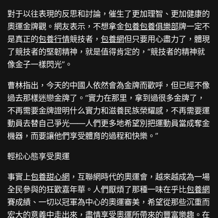
對于以往表現的反思和討論，催生了更加理智、更加健康的
奧運金牌觀。網友表示，不想拿金
包養
包養俱樂部
牌一定不
是真正的
包養行情
競技者，
包養網
但只要用心盡力了，體現
了競技者的堅韌精神，就是值得肯定的，“競技者的精神就
像金子一樣閃光”。
曹林指出，今天的中國人依然會為金牌而歡呼，但已經不像
過去那樣迷戀金牌了。“實力在那里，拿到過很多金牌了，
不再需要金牌證明什么實力和滋養民族榮耀感，不再需要運
動員去替自己爭光——人們更多地希望別把運動員當成奪金
機器，而要讓他們享受體育的過程和快樂。”
輕松心態享受奧運
事實上
包養甜心網
，互聯網時代的奧運會，越來越成為一場
全民參與的狂歡嘉年華。人們厭煩了那種一味在乎比
包養網
賽成績、一切以冠軍為中心的奧運審美，希望從那些沉重而
宏大的意義中走出來，盡情享受奧運所帶來的豐富樂趣。在