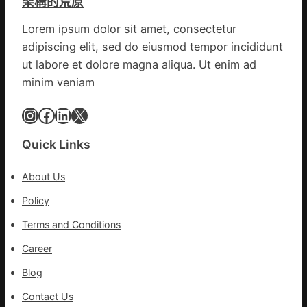
架構的荒原
備
關
情
狀
口
Lorem ipsum dolor sit amet, consectetur
態
前
adipiscing elit, sed do eiusmod tempor incididunt
秀
移
傳
ut labore et dolore magna aliqua. Ut enim ad
各
醫
地
minim veniam
院
各
健
Instagram
Facebook
LinkedIn
X
部
康
門
檢
盡
Quick Links
查
心
防
盡
About Us
伊
力
波
Policy
搶
拉
險
Terms and Conditions
輸
救
進
災
Career
Blog
Contact Us