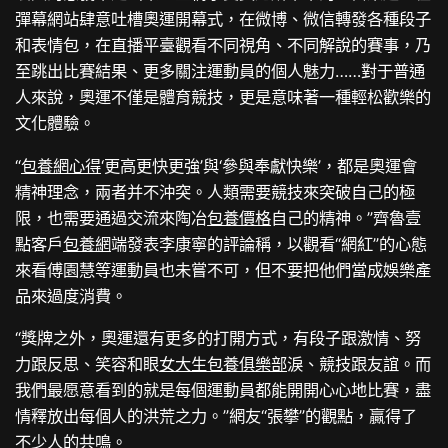
彈幕網站肆意吐槽奧運開幕式，在微博、微信轉發各種段子
和表情包，在直播平臺觀看不同視角、不同解說的賽事，乃
至跳出比賽結果、更多關注運動員的個人魅力……對于普通
人來說，奧運不僅是體育競技，更是意味著一種輕松歡樂的
文化體驗。
“
包養網心得
‘更高更快更強’與‘參與奉獻快樂’，都是奧運會
精神理念，兩者并不沖突。人類需要競技來突破自己的極
限，也需要通過交流來陶冶
包養價格
自己的精神。”齊魯壹
點客戶
包養網
端發表李康寧的評論稱，以觀看“網紅”的心態
來看傅園慧等運動員也未嘗不可，但不要把他們當成娛樂產
品來過度消費。
“獎牌之外，奧運還有更多的打開方式，有段子跟激情、努
力跟反思、笑容和眼
女大生包養俱樂部
淚、競技跟友誼。而
我們最愿意看到的就是每個運動員都能開開心心地比賽，盡
情釋放出每個人的洪荒之力。”網友“張攀”的觀點，贏得了
不少人的共鳴。