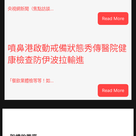
慶
70
央視網新聞（焦點訪談…
周
:
Read More
年
焦
擬
點
編
OSDE
族
奧
噴鼻港啟動戒備狀態秀傳醫院健
譜
斯
組
康檢查防伊波拉輸進
德
億
汽
嵐
車
辦
零
「餐飲業體檢等等！如…
公
件
室
:
Read More
訪
設
噴
談
計
鼻
｜
英
港
預
歌
啟
字
隊
動
當
續
戒
先、
鄉