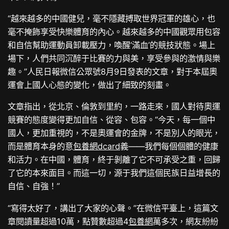
“越來越多的中國健兒，毫不隱藏搏取世界冠軍的雄心，也
毫不掩飾享受快樂體育的內心。越來越多的中國觀眾用包容
和自信幫助運動員卸載壓力，喚醒‘滿血’的競技狀態。場上
場下，人們共同沉醉于比賽的力與美，享受參與的激情與樂
趣。”人民日報微信公眾號8月9日發表的文章，對于本屆奧
運會上國人心態的變化，做出了細致的刻畫。
文章指出，從北京、倫敦到里約，一路走來，國人對待奧運
競賽的態度變得更加自信、從容、包容。“今天，每一個中
國人，更加重視的，不是奧運會的金牌，不是別人的眼光，
而是體育本身的意
包養網dcard
義——我們每個個體的健康
和活力。在中國，體育，終于剝離了它不可承受之重，回歸
了它的本來面目。而這一切，源于我們這個民族日益增長的
自信、自強！”
“寫得太好了，講出了大家的心聲。”在微信平臺上，這篇文
章閱讀量超過10萬，點贊數超過4
包養網
萬多次，網友紛紛