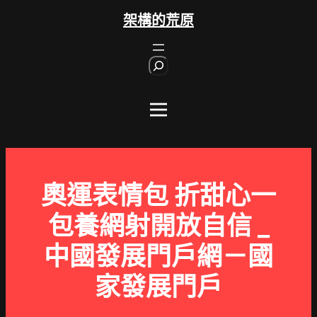
跳
架構的荒原
至
主
S
要
e
內
a
r
容
c
h
奧運表情包 折甜心一
包養網射開放自信 _
中國發展門戶網－國
家發展門戶