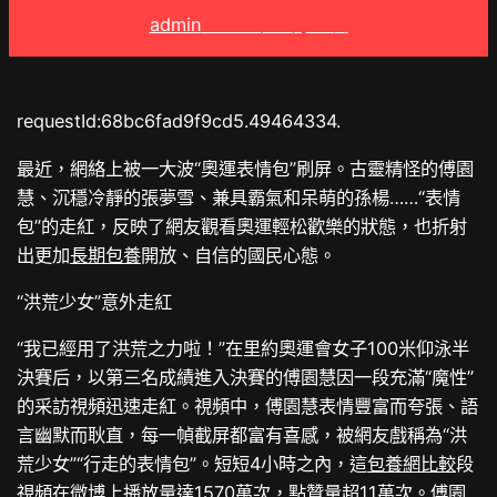
admin
2025 年 9 月 7 日
requestId:68bc6fad9f9cd5.49464334.
最近，網絡上被一大波“奧運表情包”刷屏。古靈精怪的傅園
慧、沉穩冷靜的張夢雪、兼具霸氣和呆萌的孫楊……“表情
包”的走紅，反映了網友觀看奧運輕松歡樂的狀態，也折射
出更加
長期包養
開放、自信的國民心態。
“洪荒少女”意外走紅
“我已經用了洪荒之力啦！”在里約奧運會女子100米仰泳半
決賽后，以第三名成績進入決賽的傅園慧因一段充滿“魔性”
的采訪視頻迅速走紅。視頻中，傅園慧表情豐富而夸張、語
言幽默而耿直，每一幀截屏都富有喜感，被網友戲稱為“洪
荒少女”“行走的表情包”。短短4小時之內，這
包養網比較
段
視頻在微博上播放量達1570萬次，點贊量超11萬次。傅園