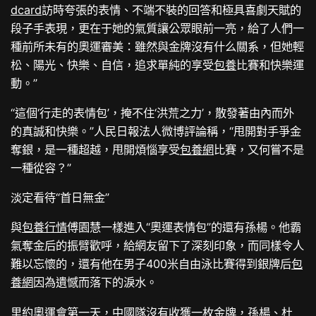
dcard
訪時夸張的表情、不端不裝的回答和極具喜劇天賦的
段子手表現，更在于她的氣質讓公眾眼前一亮，給了人們一
種前所未有的奧運審美：雖然與金牌沒有什么關系，但她輕
松、陽光、快樂、自信，追求單純的享受
包養
比賽和快樂運
動。”
“這個‘行走的表情包’，掩不住‘洪荒之力’，散發著由內而外
的真誠和快樂。”人民日報法人微博評論稱，“甩開對手爭金
奪銀，是一種超越，甩開煩惱享受
包養網
比賽，又何嘗不是
一種從容？”
淡定看待“首日無金”
與
包養行情
傅園慧一樣進入“奧運表情包”的還有孫楊。他霸
氣奪金后的振臂歡呼，給網友留下了深刻印象，而同樣令人
難以忘懷的，還有他在男子400米自由泳比賽得到銀牌后
包
養網
因為遺憾而落下的淚水。
里約奧運會第一天，中國隊沒有收獲一枚金牌，孫楊、杜