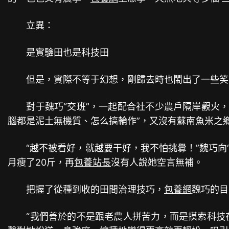
立異：
是實驗田也是科技田
但是，實際不等于幻想，剛歸去時也鬧出了一些笑
對于魏巧“交班”，一起配合社不少農戶隔岸觀火，
腦都是泥土無機質、怎么搞輪作”，又沒有蘇南魚米之
“越不被看好，就越要干好，我不怕挑釁！”魏巧向
月瘦了20斤，再
包養站長
沒有人說她空言無補。
把握了從種到收的田間治理技巧，
包養網
魏巧的目
“我們善於的不是跟老農人拼苦力，而是摸索科技在