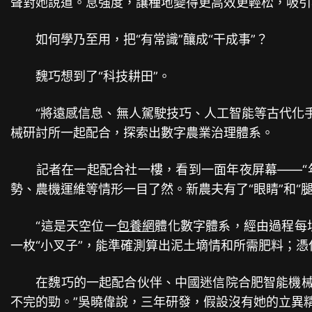
聲對她說道。息強度，讓種地變得更高效更輕松，吸引
如何學乃至用，把“有常識”釀成“干成事”？
魏巧想到了“科技耕田”。
“將遠感信息、無人駕駛技巧、人工智能等古代化手
械研討所一起配合，探索出數字農業治理體系。
記者在一起配合社一樓，看到一面年夜屏幕——“年
勢、農機運維等情形一目了然。新農夫有了“眼睛”和“
“這是天空位一
包養網
體化數字體系，經由過程每
一枚“小叉子”，能準確測算出泥土墑情和所需肥料；
在魏巧的一起配合伙伴、中國迷信院合肥智能機械研
不完的勁。”吳曉偉說，三年研發，假設沒有她的立異