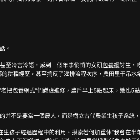
話。
甚至冷言冷語，感到一個年事悄悄的女研
包養網
討生，
鄉的耕種經歷，甚至搞反了灌排流程次序，農田里干吊水
“老把
包養網
式”們謙虛進修，農戶早上5點起床，她也5
的并不是要當一個農人，而是樹立古代農業生孩子系統，
生孩子經過歷程中的利用、摸索若何加重休“我會在半年