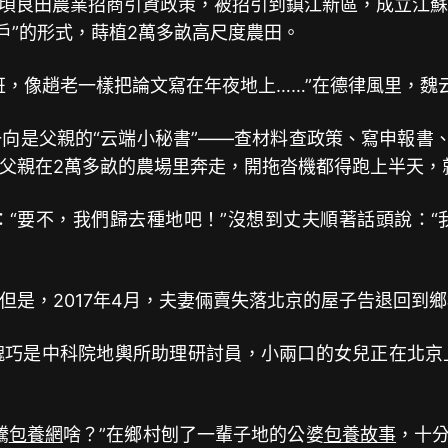
萬頃良田農業招商引資政策，被招引到鎮江新區，成立江
戶”的形式，蒔植2萬多畝高尺度農田。
，像趙老一樣把論文寫在年夜地上……”在德律風里，魏
是父親的“云端小秘書”——查材料查政策、寫申報書、
父親在2萬多畝的農場里奔走，開拖沓機都得跑上半天，
要不，我們歸去種地吧！”沒想到丈夫順著話頭說：“
，2017年4月，夫妻倆賣失落北京的屋子告退回到鄉
是中科院地輿所助理研討員，小兩口的女兒正在北京
騰
包養網
啥？”在鄉村刨了一輩子地的公婆
包養故事
，十