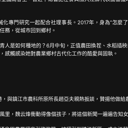
專門研究一起配合社理事長。2017年，身為“怎麼了
任務，從城市回到鄉村。
青人是如何種地的？6月中旬，正值農田換茬、水稻插秧
，感觸感染她對農業鄉村古代化工作的酷愛與固執。
研時，與鎮江市農科所原所長趙亞夫親熱扳談，贊揚他做給
里，魏云烽衝動得像個孩子，將這個新聞一遍遍告知女