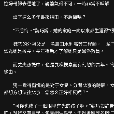
媳婦帶歸去種地了，婆婆氣得不可，一時非常不睬解。
讀了這么多年書來耕田，不后悔嗎？
“不后悔。”魏巧說，她的家庭一向以來都生涯得“很
魏巧的外祖父是一名農田水利高等工程師，一輩子投
認為她是校長，長年夜后才了解她只是通俗教員。
而丈夫孫振中，也是異樣樸素而有幻想的青年。“他
緣由。
獨一覺得慚愧的是對于女兒。分開北京的時辰，女兒
都想方想法往北京，您怎么正好相反呢？”
“可你也成了一個眼里有光的孩子啊。”魏巧如許告
的，爸爸又有農學、
包養網
生態學、天然地輿等多個‘