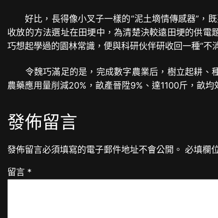
好比，長得像小叉子一樣的“泥土墑情傳感器”，既要
收放的方法選址在田埂中，為清楚決較遠田埂的供電
巧想起學過的園林常識，便與科研伙伴研收回一種“不消
令魏巧滿足的是，完成數字農業后，樹立起耕、種
農藥應用量削減20%，畝產晉陞9%、達1100斤，畝
發佈留言
發佈留言必須填寫的電子郵件地址不會公開。
必填欄
留言
*