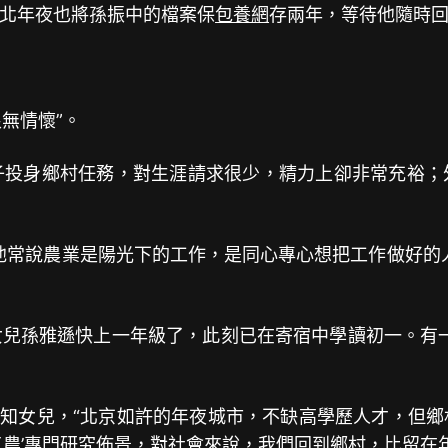
北年夜也將孫振中的檔案保
包養網
存兩年，等待他隨時
無情懷”。
身鄉村任務，對生涯請求很少，精力上卻非常充裕；
常說農業是陽光下的工作，是同心專心想把工作做好的人
孫雅遜快上一年級了，此刻已在寄宿中學讀初一。有一
知女兒，“北京如許的年夜城市，不缺高學歷人才，但鄉
三農’專門研究佈景，對社會來說，我們回到鄉村，比留在