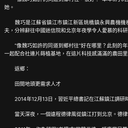
她。
魏巧是江蘇省鎮江市鎮江新區姚橋鎮永興農機機械化
夫，分辨辭往中國迷信院和北京年夜學令人愛慕的科研
“像魏巧如許的同道到鄉村往”好在哪里？此刻的年
一起配合社連片蒔植基地，在這片科技感滿滿的農田里
返鄉：
田間地頭更需求人才
2014年12月13日，習近平總書記在江蘇鎮江調
當天深夜，一個遠程德律風從鎮江打到北京。德律風