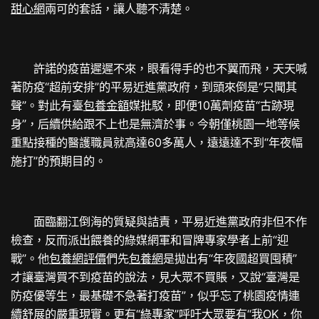
甜心網
兩可的套話，讓人聽不清楚。
許諾的疫苗遲遲不來，眼看得手的也不翼而飛，天天喊
著防疫“超前安排”的平易近進黨政府，到頭來倒是“只聞其
聲”。對此有臺
包養金額
媒批駁，即便10萬劑疫苗“古跡現
身”，后續供給跟不上也是無濟於事。今朝僅桃園一地等候
重點接種的醫護職員就高達60多萬人，遠遠達不到“年夜幅
施打”的預期目的。
面臨翻江倒海的質疑與詰責，平易近進黨政府非但不作
檢查，反而派出餵養的綠媒網軍和冒牌專家學者上前“迎
戰”。他
包養網評價
們先
包養網
是拋出有“年夜國超買囤積”
才讓臺灣買不到疫苗的說法，見大眾不買賬，又說“臺灣是
防疫優等生，最基礎不急著打疫苗”，似乎忘了桃園疫情連
續舒展的嚴重現實。更有“綠專家”呼吁大眾要有“我OK，你