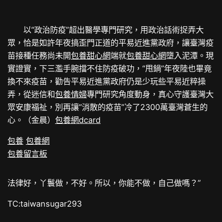
以“政治防疫”超出醫學專門研究，用政治話術捉弄大
眾，恰是如許年夜搞歪門正道的平易近進黨政府，讓臺灣疫
苗接種任務尚未開
包養甜心網
端就
包養甜心網
墮入泥潭。現
實證實，下三濫手腕擋不住防疫破功，“甩鍋”年夜陸也畢竟
換不來疫苗，勸告平易近進黨政府仍是少玩些平易近粹操
弄，從迷信和
包養情婦
專門研究角度動身，真心守護臺灣大
眾安康福祉，別再讓“消散的疫苗”冷了2300萬臺灣蒼生的
心。（金晨）
包養網dcard
包養
包養網
包養留言板
法律好，丫鬟做，不好。所以，你能不做，自己做嗎？”
TC:taiwansugar293