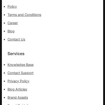
心
Policy
盡
力
Terms and Conditions
防
控
Career
疫
Blog
情
Contact Us
Services
Knowledge Base
Contact Support
Privacy Policy
Blog Articles
Brand Assets