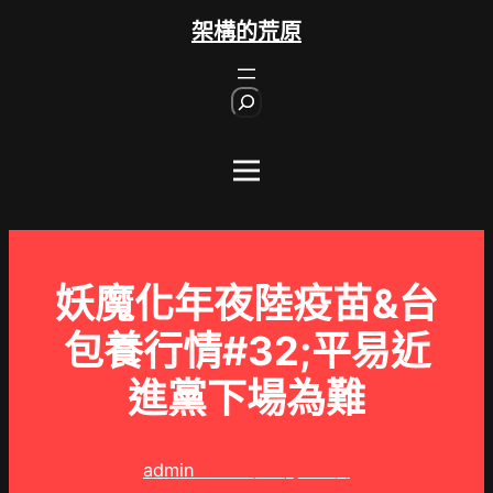
跳
架構的荒原
至
主
S
要
e
內
a
r
容
c
h
妖魔化年夜陸疫苗&台
包養行情#32;平易近
進黨下場為難
admin
2025 年 9 月 10 日