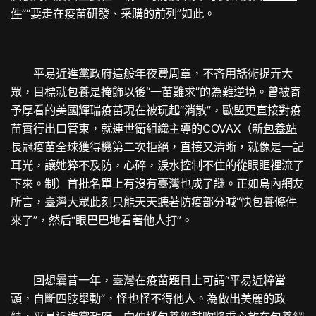
件
”“要走在疫苗研發、采購的前列”如此。
平易近進黨政府這般年夜費周章，不吝用話術捉弄大
眾，目標就
包養
是掩飾以後“一苗難求”的為難逆境。曾被寄
予厚看的美國輝瑞疫苗現在被玩起“消散”，歐盟更直接對疫
苗實行出口管束，就連世衛組織主導的COVAX（新
包養站
長
冠疫苗全球獲得機第二次拒絕，直接又清晰，就像是一記
耳光，讓她猝不及防，心碎，淚水控制不住的從眼眶裡流了
下來。制）首批名單上有沒有臺灣也成了謎。正如島內網友
所言，臺灣大眾此刻只能天天聽著防疫部分喊“快
包養條件
來了”，然后“眼巴巴地看著他人打”。
回想曩昔一年，臺灣在疫苗題目上可謂“平易近粹當
頭，自斷四肢舉動”，怪也怪不得他人。為做出美麗的政