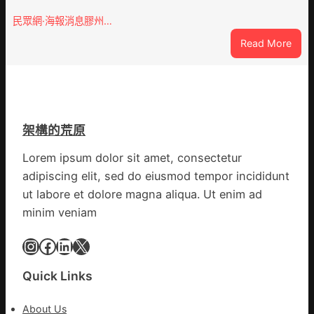
森
誕
和
民眾網·海報消息膠州…
生
診
:
Read More
態
所
膠
葉
開
州
喝
市
出
心
文
思
明
架構的荒原
康
味
森
_
Lorem ipsum dolor sit amet, consectetur
和
中
adipiscing elit, sed do eiusmod tempor incididunt
診
國
ut labore et dolore magna aliqua. Ut enim ad
所
網
minim veniam
家
醫
Instagram
Facebook
LinkedIn
X
科
復
病
Quick Links
院
盡
About Us