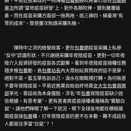
績，平易近進黨政府一向傳播
包養網
鼓吹將重心放在
包養網
單次
所謂“當地疫苗研發”上，對外各類吹捧，實則屢屢碰
鼻。而在疫苗采購方面卻一拖再拖、挑三揀四，稱臺灣“有
等的成本”，致使屢次貽誤采購先機。
陳時中之流的綠營政客，更在
包養網
疫苗采購上私摻
“反中”認識形狀，不只謝絕采購年夜陸疫苗，更對一切年夜
陸介入投資研發的疫苗各式厭棄。看到年夜陸疫苗接種任務
穩步推
包養
動，島
包養站長
內大眾紛紜質問政府這不是夢，
絕對不是。藍玉華告訴自己，淚水在眼眶裡打轉。為何執意
不要年夜陸疫苗。平易近進黨自始自終地靠
女大生包養俱樂
部
爭光、靠話術為本身擺脫，浮名“年
包養
夜陸疫苗缺少迷
信根據，有意考量”，更有甚者將疫苗接種者蔑稱為“實驗白
鼠”。請他們睜眼了解一下狀況，眼下全球各地都在積極展
開疫苗接
包養
種，打年夜陸疫苗的更不在多數，難不成這些
人都是往爭當“白鼠”？！