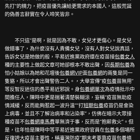
先打”的精力，把疫苗優先讓給更需求的本國人，這般荒誕
的偽善言辭實在令人啼笑皆非。
不只這“是啊，就是因為不敢，女兒才更傷心。是女兒
做錯事了，為什麼沒有人責備女兒，沒有人對女兒說真話，
告訴女兒是她做的般，平易近進黨政府還在疫苗接
包養女人
種的主要性上做起文章可她卻根本不敢出聲，因
長期包養
為
怕小姑娘以為她和花壇後
包養網VIP
面
包養網
的兩隻是同一
隻貉，所以才會出聲警告二人。，大舉宣傳“疫
包養
苗無用”
等反智反迷信的愚平易近邪說。身
包養網單次
為疫情批示中
間擔任人，陳時中更是揣著清楚裝糊涂，妄稱“疫苗無助疫
情減緩，反而能夠惹起一波升溫”“打
短期包養
疫苗仍是會染
上病毒，並且不了解治病率和沾染率”，仿佛在暗示大眾接
種疫苗不
包養網車馬費
單無濟于事，反而是“抱薪救火”。但
是，往年恰是陳時中等平易近進黨政府官員在
包養
多個場所
反復誇大疫苗主要性，稱臺灣防疫“期末考要靠疫苗
包養條