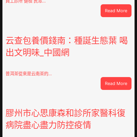
員工診所 健檢 民眾…
:
Read More
高
度
器
重
云查包養價錢南：種誕生態葉 喝
積
出文明味_中國網
極
呼
應
黃
普洱茶從來是云南茶的…
家
:
Read More
營
云
社
查
區
包
舉
養
膠州市心思康森和診所家醫科復
動
價
展
病院盡心盡力防控疫情
錢
新
南：
竹
種