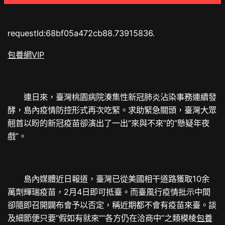
requestId:68bf05a472cb88.73915836.
包養網VIP
連日來，臺灣桃園病院湊集性新冠肺炎沾染事務連續發
酵，島內疫情防控形式再次吃緊。求助緊急關頭，臺灣大眾
翹首以盼的新冠疫苗卻演出了一出“來與不來”的“懸疑年夜
戲”。
島內媒體近日報道，臺灣已從美國相干道路獲取10余
萬劑輝瑞疫苗，2月4日即可抵臺。而臺風行疫情批示中間
卻隨即召開闢布會予以否定，稱近期都不會有疫苗來臺。談
及細節便只要“假如有就來”“各方仍在洽商中”之類模棱
包養