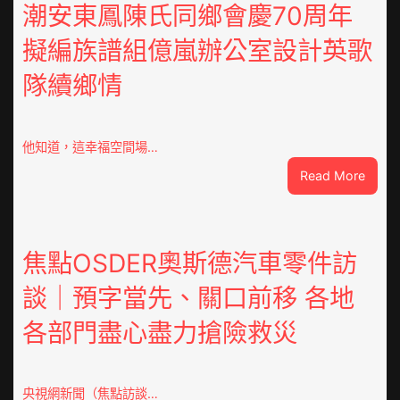
坦
潮安東鳳陳氏同鄉會慶70周年
部
擬編族譜組億嵐辦公室設計英歌
長：
全
隊續鄉情
球
文
明
倡
他知道，這幸福空間場…
議
:
Read More
凝
潮
集
安
人
東
類
鳳
焦點OSDER奧斯德汽車零件訪
文
陳
明
談｜預字當先、關口前移 各地
氏
共
同
JIUYI
各部門盡心盡力搶險救災
鄉
俱
會
意
慶
翻
70
央視網新聞（焦點訪談…
修