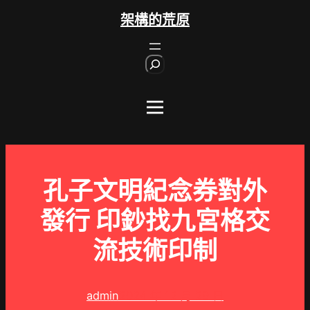
跳
架構的荒原
至
主
S
要
e
內
a
r
容
c
h
孔子文明紀念券對外
發行 印鈔找九宮格交
流技術印制
admin
2024 年 12 月 29 日