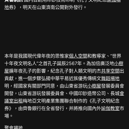
地
券》，明天在山東濟南公開對外發行。
本年是我國現代偉年夜的思惟家
個人空間
和教導家、“世界
十年夜文明名人”之首孔子誕辰2567年。為加倍廣泛地
小樹
屋
擴年夜孔子的影響，紀念孔子對人類文明的杰
共享空間
出
貢獻，進一個步驟弘揚中華平易近族優秀傳統文
舞蹈場地
明，經國家有關部門同意，由山東省游玩
小樹屋
發展委員會
開發，山東省游玩發展委員會、中國印鈔造幣公司、長城
會
議室出租
梅地亞文明產業集團聯合制作的《孔子文明紀念
券》，由齊魯銀行在全省發行，并將推向國內外
瑜伽教室
市
場。
聚會場地