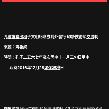
孔
會議室出租
子文明紀念券對外發行 印鈔技術印
交流
制
來源：齊魯網
時間：孔子二五六七年歲次丙申十一月三旬日甲申
耶穌2016年12月28
瑜伽場地
日
齊魯網訊
國內首創用印鈔技術印制《孔子文明紀念
瑜伽場