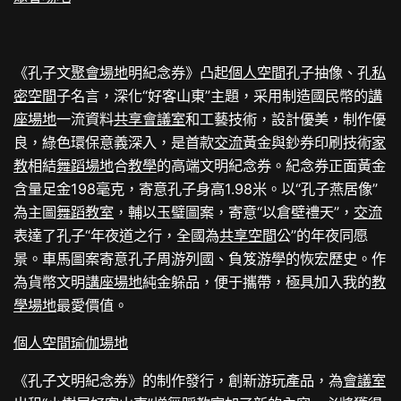
《孔子文
聚會場地
明紀念券》凸起
個人空間
孔子抽像、孔
私
密空間
子名言，深化“好客山東”主題，采用制造國民幣的
講
座場地
一流資料
共享會議室
和工藝技術，設計優美，制作優
良，綠色環保意義深入，是首款
交流
黃金與鈔券印刷技術
家
教
相結
舞蹈場地
合
教學
的高端文明紀念券。紀念券正面黃金
含量足金198毫克，寄意孔子身高1.98米。以“孔子燕居像”
為主圖
舞蹈教室
，輔以玉璧圖案，寄意“以倉壁禮天”，
交流
表達了孔子“年夜道之行，全國為
共享空間
公”的年夜同愿
景。車馬圖案寄意孔子周游列國、負笈游學的恢宏歷史。作
為貨幣文明
講座場地
純金躲品，便于攜帶，極具加入我的
教
學場地
最愛價值。
個人空間
瑜伽場地
《孔子文明紀念券》的制作發行，創新游玩產品，為
會議室