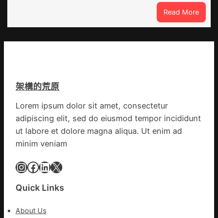
周
設
:
Read More
年
計
焦
擬
識
點
編
OSDE
族
奧
譜
斯
組
德
億
架構的荒原
汽
嵐
車
辦
Lorem ipsum dolor sit amet, consectetur
零
公
adipiscing elit, sed do eiusmod tempor incididunt
件
室
訪
ut labore et dolore magna aliqua. Ut enim ad
設
談
minim veniam
計
｜
英
預
Instagram
Facebook
LinkedIn
X
歌
字
隊
當
Quick Links
續
先、
鄉
關
情
About Us
口