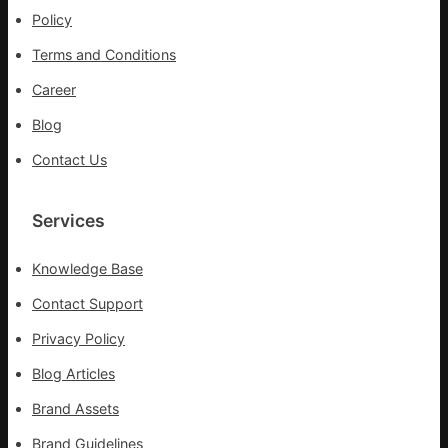
前
Policy
移
Terms and Conditions
各
地
Career
各
Blog
部
門
Contact Us
盡
心
盡
Services
力
搶
Knowledge Base
險
救
Contact Support
災
Privacy Policy
Blog Articles
Brand Assets
Brand Guidelines