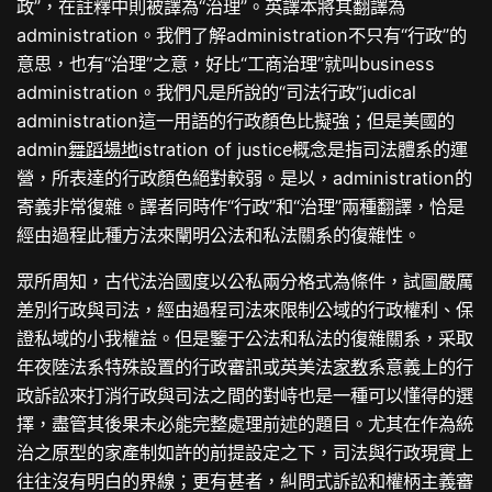
政”，在註釋中則被譯為“治理”。英譯本將其翻譯為
administration。我們了解administration不只有“行政”的
意思，也有“治理”之意，好比“工商治理”就叫business
administration。我們凡是所說的“司法行政”judical
administration這一用語的行政顏色比擬強；但是美國的
admin
舞蹈場地
istration of justice概念是指司法體系的運
營，所表達的行政顏色絕對較弱。是以，administration的
寄義非常復雜。譯者同時作“行政”和“治理”兩種翻譯，恰是
經由過程此種方法來闡明公法和私法關系的復雜性。
眾所周知，古代法治國度以公私兩分格式為條件，試圖嚴厲
差別行政與司法，經由過程司法來限制公域的行政權利、保
證私域的小我權益。但是鑒于公法和私法的復雜關系，采取
年夜陸法系特殊設置的行政審訊或英美法
家教
系意義上的行
政訴訟來打消行政與司法之間的對峙也是一種可以懂得的選
擇，盡管其後果未必能完整處理前述的題目。尤其在作為統
治之原型的家產制如許的前提設定之下，司法與行政現實上
往往沒有明白的界線；更有甚者，糾問式訴訟和權柄主義審