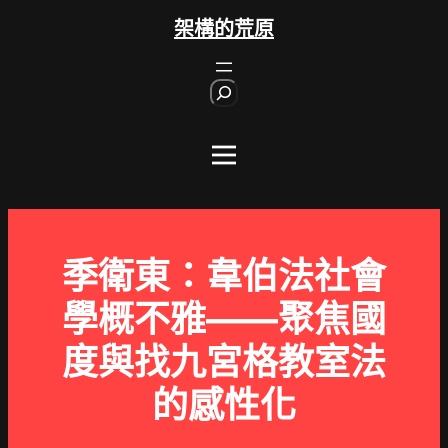
跳
架構的荒原
至
主
S
要
e
內
a
r
容
c
h
季衛東：韋伯法社會
學概不雅——聚焦國
度與找九宮格教室法
的感性化