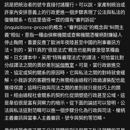
訊是把統治者的號令直接付諸履行。可以說，家產制統治或
許家內安排意義上的行政更進一個步驟表現了公法與私法的
復雜關系。在這里值得一提的還有“審判訴訟”
(inquisitions-proze)的概念。“審判訴訟”的概念與“糾問主
義”相似，意指一種由偵察機關或查察機關憑權柄對嫌疑人
停止鞠問，重要反應了歐洲年夜陸甚至中國的刑事審訊方
法。別的，第11頁的“很是法式”概念也能夠會激發某種曲
解。日文譯本中，采用“特殊審理法式”的譯法，可恰當比對
分歧譯法之間的奧妙差別
瑜伽教室
。可是，當行政嵌進交
流、協定或契約關系的原因時，它與私法之間的對峙就會緩
解，小我訴求的客觀性權力無需經由過程行政過濾裝配也能
獲得保證；這時行政與司法之間的差別就只是技巧上的題
目。經由過程社會關系的契約化從頭塑造行政甚至公域，這
是韋伯很是富有洞察力的暗示。從下面的論述可以發明，公
法與私法這對范疇可以進一個步驟分化為行政與司法、權柄
主義審訊與當事人主義審訊、號令與契約等范疇。