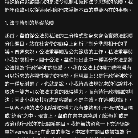
特殊值得追蹤關心的是法令軌制和感性法令思想的范疇，我
們年夜致可以從這兩個部門來掌握本章的重要內在的事務。
1. 法令軌制的基礎范疇
起首，韋伯從公法與私法的二分格式動身來會商實體法範疇
分化題目，站在社會學的態度上剖析了劃分準繩相干的爭
議。普通來說，公法重要觸及公共範疇的工作，私法重要與
小我好處相干。關于公法，韋伯指出此中一種區分方法是將
公法視為“行政律例”的總體，小我在公法上的權力盡管帶有
可以訴求的客觀性權力的情勢，但現實上只是行政律例效率
的一種反射罷了。也就是說，小我符合法規好處的保證并不
取決于雙方可以依法主意的既得權力，而有待行政機關的判
決；因此小我及其好處是客體而不是主體。在這種狀態下，
一切客不雅的法令和客觀的權力都有能夠融化于治理的目標
或“統治”之中。現實上，韋伯在書中還談到了統治(抑或是
政治)與行政的彼此關系題目。我們無妨留意一下
交流
德語
單詞verwaltung在此處的翻譯。中譯本在題目處被譯為“行