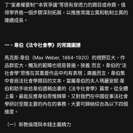
了“家產權要制”“本質爭議”等很有穿透力的題目或命題，值
得學界進一個步驟深刻拓展，以推進常識立異和軌制立異的
連續成長。
一、韋伯《法令社會學》的常識圖譜
馬克斯·韋伯（Max Weber, 1864-1920）的視野巨大，作
品群宏大，觸及的範疇也很是普遍。狹義 而言，韋伯的“法
社會學”思惟在其重要作品中均有表現；廣義而言，韋伯集
中會商法社會學題目的文本，當屬韋伯的夫人瑪麗安妮·韋
伯和助手收拾韋伯遺稿出書的《法令社會學》篇章。從全體
上看，最能反應韋伯思惟精華，又對我們在中國從事法社會
學研討至關主要的內在的事務，大要可歸納綜合為以下四個
維度。
（一）新教倫理與本錢主義精力