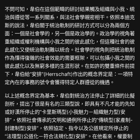
不問可知，韋伯在這個範疇的研討結果觸及組織與小我、統
治與遵從等一系列關系，與法社會學親密相干。依照本迪克
斯的說法，韋伯關于統治軌制的研討方式可以分為兩個方
面：一個是社會學的，另一個是政治學的。政治學的視角著
重組織或權利機構與小我之間的彼此感化，但這種社會的彼
此感化又使統治軌制難以統合。社會學的視角則把統治軌制
作為懂得復雜的社會效能的需要框架，可以包攝小我之間的
彼此感化以及無窮多樣的生涯形狀。在如許的雙重條件前提
下，韋伯給“安排”(Herrschaft)作出的概念界定是：一項特
定內在的事務的號令會獲得特定人群遵從的機遇。
以上述概念界定為基本，韋伯對統治方法停止了詳細的比擬
剖析，提出了很是有名的三類型說，即具有不凡才能的先知
或好漢所停止的“卡里斯瑪型(小我魅力－組織魅力型)安
排”，依照社會傳承的文明和通例所停止的“傳統型(家產制-
封建制型)安排”，依照協定、指令以及公道規定所停止的
“法理型(公道化－符合法規化型)安排”。在他看來，權要制