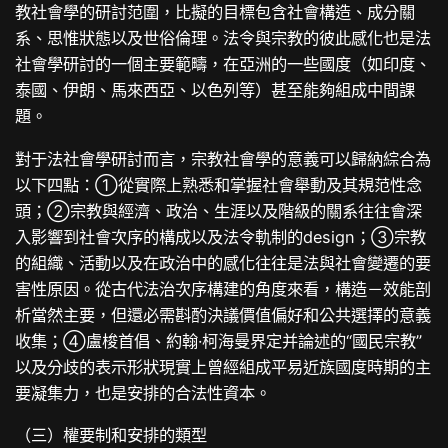
教社會學的研討范圍，比擬的目標包含社會構造、成分關
系、思惟狀態以及世俗倫理。法令與宗教的彼此感化也是法
社會學研討的一個主要範疇，在亞洲的一些國度（如印度、
泰國、伊朗、馬來西亞、以色列等）甚至能夠組成中間課
題。
對于法社會學研討而言，宗教社會學的意義可以歸納綜合為
以下四點：①從實際上熟悉和掌握社會舉動及其規范性念
頭；②宗教與經濟、政治、生涯以及階級的關系往往會深
入影響到社會次序的構成以及法令軌制的design；③宗教
的組織、活動以及在政治中的感化往往是法與社會變遷的要
害性原因。從古代法治次序構建的角度來看，構造－效能剖
析當然主要，但還必需斟酌決議價值偏好和公共選擇的意義
收集；④盧梭首倡、約翰·柯海曼界定并論述的“國民宗教”
以及分歧的表示形狀現實上曾經組成平易近族國度時期的主
要凝集力，也是安排的合法性資本。
（三）權要制和安排的類型