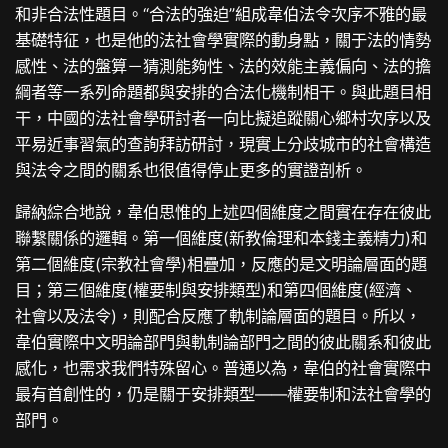
和非合法性題目。“合法的強迫”組成韋伯法令次序不雅的最
基礎特征，也是他的法社會學實際的動身點，關于法的情勢
感性、法的盤算－猜測能夠性、法的效能主義偏向、法的擔
綱者等一系列命題都與安排的合法化機制相干。與此題目相
干，中國的法社會學研討者一向比擬追蹤關心鄉村次序以及
平易近事習氣的查詢拜訪研討，現實上分歧城市的社會構造
與法令之間的關系也很值得停止更多的實證剖析。
歸納綜合地說，韋伯思惟的上述四個維度之間實在存在彼此
聯繫關係的邏輯。第一個維度(新教倫理和本錢主義精力)和
第二個維度(宗教社會學)相疊加，反應的是文明論層面的題
目；第三個維度(權要制與安排類型)和第四個維度(經濟、
社會以及法令)，則配合反應了軌制論層面的題目。所以，
韋伯實際中文明論部門與軌制論部門之間的彼此關系和彼此
感化，也需求我們特殊留心。普通以為，韋伯的社會實際中
最有首創性的，仍是關于安排類型——權要制和法社會學的
部門。