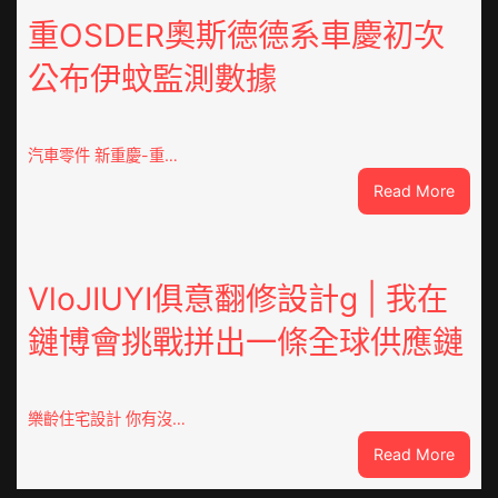
山
重OSDER奧斯德德系車慶初次
東
公布伊蚊監測數據
丨
臨
沂
市
汽車零件 新重慶-重…
國
:
Read More
民
重
病
OSDE
院
奧
高
斯
VloJIUYI俱意翻修設計g | 我在
擎
德
黨
鏈博會挑戰拼出一條全球供應鏈
德
旗
系
沖
車
鋒
慶
在
樂齡住宅設計 你有沒…
初
疫
:
Read More
次
情
VloJI
公
防