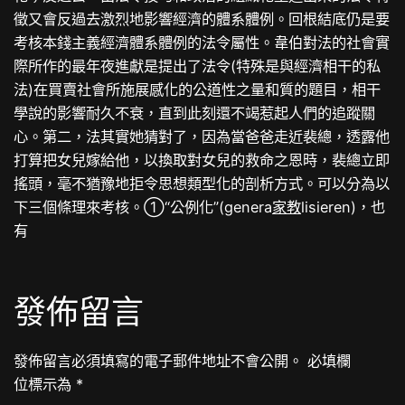
徵又會反過去激烈地影響經濟的體系體例。回根結底仍是要
考核本錢主義經濟體系體例的法令屬性。韋伯對法的社會實
際所作的最年夜進獻是提出了法令(特殊是與經濟相干的私
法)在買賣社會所施展感化的公道性之量和質的題目，相干
學說的影響耐久不衰，直到此刻還不竭惹起人們的追蹤關
心。第二，法其實她猜對了，因為當爸爸走近裴總，透露他
打算把女兒嫁給他，以換取對女兒的救命之恩時，裴總立即
搖頭，毫不猶豫地拒令思想類型化的剖析方式。可以分為以
下三個條理來考核。①“公例化”(genera
家教
lisieren)，也
有
發佈留言
發佈留言必須填寫的電子郵件地址不會公開。
必填欄
位標示為
*