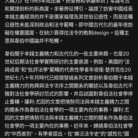
人精力》在1985年底出書，把會商和爭議帶到了常識考古
和實證剖析的新高度。余著旁征博引，論證了妨害中國成長
本錢主義經濟的并不是儒家倫理及其世俗公道性，而是這種
公道性未能深刻政治和法令範疇，即中國古代化的最年夜妨
礙在權要國度、在缺少靠得住法令的軌制design。這種主
意與韋伯中國論并不牴觸。
韋伯關于本錢主義精力和古代化的一些主要命題，也是20
世紀后期法社會學實際研討的主要泉源。例如，美國的“法
與成長”和“批評法學”範疇的代表性學者年夜衛·楚貝克在20
世紀七八十年月時代已經頒發過系列文章剖析韋伯關于本錢
主義精力的勃興與法令次序之間關系的闡述以及韋伯古代不
雅對法社會學研討范式的影響，并且試圖對韋伯法社會學停
止重構。薩利·尤因的文章把情勢司法與本錢主義精力之間
的關系作為韋伯法社會學的一項主要內在的事務。薩利·尤
因的文章把情勢司法與本錢主義精力之間的關系作為韋伯法
社會學的一項主要內在的事務。近年來，繚繞韋伯法社會學
的“中西差別”，有學者提出，在“廣泛法令史”的“感性化”圖