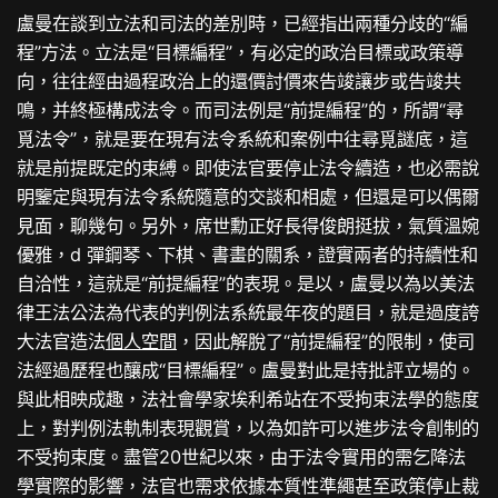
盧曼在談到立法和司法的差別時，已經指出兩種分歧的“編
程”方法。立法是“目標編程”，有必定的政治目標或政策導
向，往往經由過程政治上的還價討價來告竣讓步或告竣共
鳴，并終極構成法令。而司法例是“前提編程”的，所謂“尋
覓法令”，就是要在現有法令系統和案例中往尋覓謎底，這
就是前提既定的束縛。即使法官要停止法令續造，也必需說
明鑒定與現有法令系統隨意的交談和相處，但還是可以偶爾
見面，聊幾句。另外，席世勳正好長得俊朗挺拔，氣質溫婉
優雅，d 彈鋼琴、下棋、書畫的關系，證實兩者的持續性和
自洽性，這就是“前提編程”的表現。是以，盧曼以為以美法
律王法公法為代表的判例法系統最年夜的題目，就是過度誇
大法官造法
個人空間
，因此解脫了“前提編程”的限制，使司
法經過歷程也釀成“目標編程”。盧曼對此是持批評立場的。
與此相映成趣，法社會學家埃利希站在不受拘束法學的態度
上，對判例法軌制表現觀賞，以為如許可以進步法令創制的
不受拘束度。盡管20世紀以來，由于法令實用的需乞降法
學實際的影響，法官也需求依據本質性準繩甚至政策停止裁