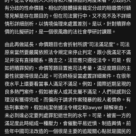
有分歧的性命價錢、相似的肢體損害裁定分歧的賠還償付額
等見解是存在題目的。但在司法實行中，又不克不及不詳細
情形詳細剖析，以情境倫理來處置差別。是以，針對贖罪命
價的比擬研討，是一個很風趣的法社會學研討課題。
由此再做延長，命價題目也會折射所謂“司法滿足度”。司法
原來當然要嚴厲依照法令規定來停止判定，跟小我滿足不滿
足并沒有直接關系。換言之，法官應只遵從法令。可是，假
如把贖罪契約、命價等題目置進司法考量，滿足度題目的主
要性就變得很是凸起。可否終極妥當處置詳細案件，在很年
夜水平上還要看當事人滿足不滿足。例如，國際近期呈現的
良多熱門案件，假如被害人或其支屬不滿足，人們就感到公
理沒有獲得完成，而偏向于請求作案殘暴的殺人者償命。有
些刑事案件，假如純潔依據法令規定和lawyer 辯解來由，
未必到達必定要判處罪犯逝世刑的水平。可是，被害一方的
滿足度此時組成一種壓力，會催動平易近憤、制造輿情。前
些年中國司法改造的一個很是主要的追蹤關心點就是國民的