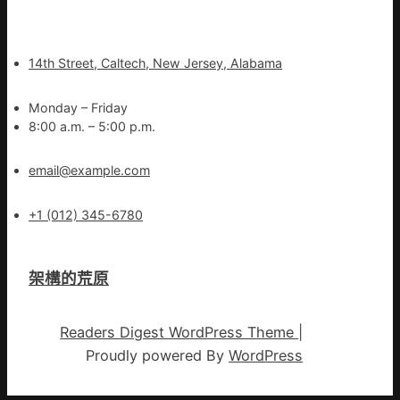
14th Street, Caltech, New Jersey, Alabama
Monday – Friday
8:00 a.m. – 5:00 p.m.
email@example.com
+1 (012) 345-6780
架構的荒原
Readers Digest WordPress Theme
|
Proudly powered By
WordPress