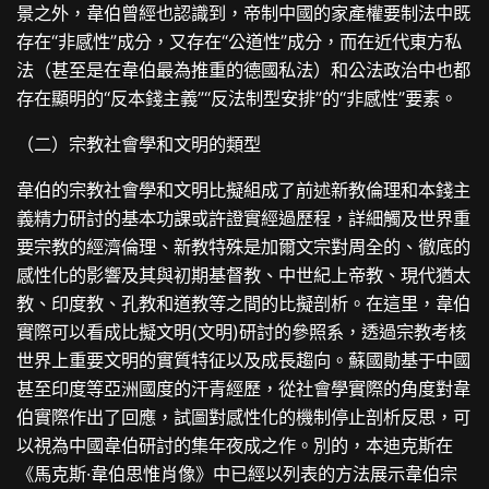
景之外，韋伯曾經也認識到，帝制中國的家產權要制法中既
存在“非感性”成分，又存在“公道性”成分，而在近代東方私
法（甚至是在韋伯最為推重的德國私法）和公法政治中也都
存在顯明的“反本錢主義”“反法制型安排”的“非感性”要素。
（二）宗教社會學和文明的類型
韋伯的宗教社會學和文明比擬組成了前述新教倫理和本錢主
義精力研討的基本功課或許證實經過歷程，詳細觸及世界重
要宗教的經濟倫理、新教特殊是加爾文宗對周全的、徹底的
感性化的影響及其與初期基督教、中世紀上帝教、現代猶太
教、印度教、孔教和道教等之間的比擬剖析。在這里，韋伯
實際可以看成比擬文明(文明)研討的參照系，透過宗教考核
世界上重要文明的實質特征以及成長趨向。蘇國勛基于中國
甚至印度等亞洲國度的汗青經歷，從社會學實際的角度對韋
伯實際作出了回應，試圖對感性化的機制停止剖析反思，可
以視為中國韋伯研討的集年夜成之作。別的，本迪克斯在
《馬克斯·韋伯思惟肖像》中已經以列表的方法展示韋伯宗