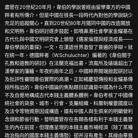
盡管在20世紀20年月，韋伯的學說曾經由留學東方的中國
粹者有所傳介，但是中國在很長一段時代內對他的學說缺少
充足的追蹤關心。直到20世紀80年月隨同中國的改造開放
和文明熱，韋伯研討逐步鼓起，如噴鼻港社會學家金耀基在
古代化與中國文明研究會上頒發《儒家倫理與經濟成長——
韋伯學說的重探》一文，在漢語世界激發了普遍的爭辯。就
在統一年，德國粹者（W.Schuluchter）編著的《韋伯關于
孔教和道教的研討》在法蘭克福出書，流風所及遠遠超出了
漢學家的藩籬。年夜約兩年之后，中國粹界開端掀起研討以
及批評性審閱韋伯實際的高潮。正如楊慶堃傳授和金耀基傳
授所指出的，韋伯中國論的焦點題目認識是中國為什么不克
不及自覺地構成古代本錢主義體系體例。韋伯考核了中國傳
統社會的貨泉、城市、行會、支屬組織、科層制權要國度以
及法令等物資原因或構造，還有中國人與生俱來的明顯營利
念頭和節省行動，發明盡管存在各類各樣有利于本錢主義發
生的內在前提，但理應呈現的本錢主義市場經濟（除了某種
政治指向的國度本錢主義情勢）卻并沒有產生，其緣由畢竟