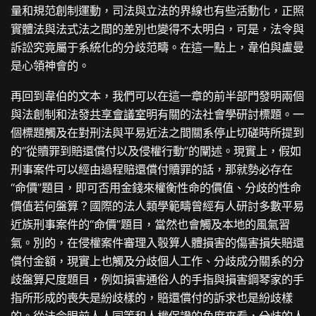
量和規范創制運動，司法與立法的界線也有些活動化，正照
實體法與法式法之間的差別也變得不太明白，可是，法令與
訴訟究竟屬于系統化的分歧范疇。在這一點上，韋伯與盧曼
是心領神會的。
再回到韋伯的文本，我們可以在這一章的前半部門發明兩個
與法創制和法發
共享會議室
明有關的法社會學研討標題。一
個標題觸及在對刑法與平易近法之間關系停止切磋時所提到
的“從贖罪到賠還償付以及侵權行動”的闡述。現實上，假如
刑事案件可以經由過程賠還償付贖罪的話，那就勢必存在
“命價”題目，即可否用金錢來權衡性命的價值、分歧的性命
價值若何盤算？國際的法人類學範疇曾經有人研討多數平易
近族刑事案件的“命價”題目，當然也會觸及本地的風氣習
氣。別的，在侵權案件審理入彀算人體損害的傷害損失賠還
償付金額，現實上也觸及分歧個人工作、分歧成分關系的分
歧盤算尺度題目，例如損害通俗人的手指與損害鋼琴家的手
指所形成的喪失是紛歧樣的，賠還償付的訴求也是紛歧樣
的。從法令眼前人人同等和人權保證的角度來看，分歧的人