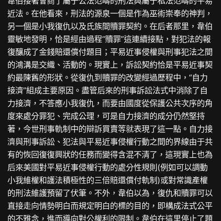
韋伯接著會商了屬于公法范疇的刑法與屬于私法范疇的平易
近法。在他看來，刑法的源泉一個是作為巫術崇奉的神判，
另一個是小我復仇以及氏族間贖罪契約。在后者那里，韋伯
靈敏地發明，恰是經由過程“贖罪”這連續接點，對犯法的報
復釀成了金錢賠還償付題目；平易近事侵權與刑事犯法之間
的鴻溝是交織、活動的。現實上，訴訟契約恰是平易近事契
約最陳舊的形狀。從復仇到贖罪的改變經過歷程中，“自力
接濟”組成主要原因。盡管后來的刑事訴訟法式中消除了自
力接濟，不答應小我復仇，而要由國度從保護公共次序的角
度來處分罪犯、完成公理，可是自力接濟的成分仍然堅持
著，今世刑事軌制中的辯訴買賣等就表現了這一點。自力接
濟與刑事訴訟、犯法與平易近事侵權行動之間的界線由于共
有的恢回復復興狀的任務而變得含混不清了，這現實上也為
后來美國對平易近事侵權行動的處分性規則(例如可以調動
小我維權和護法積極性的三倍賠還償付軌制)或對常識產權
的刑法維護預留了伏筆。不外，韋伯以為，復仇和贖罪可以
直接走向情勢明白而規定明白的標的目的，即構成法式公平
的不雅念，進而導向對公權利的限制。韋伯在這里停止了題