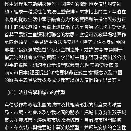
經由過程規章軌制來運作，同時它的權利也受這些規定制
約，組成一種感性化的法理型安排。需求指出的是，韋伯在
本身的從政生活中鑒于議會有力化的實際和集權化與效力正
相干的組織邏輯，現實上還提出了
共享會議室
把卡里斯瑪魁
首與平易近主直選制相聯合的構思，應當可以
教學場地
算作
第四個類型：“平易近主合法性安排”。除了韋伯本身倡導的
那種平易近選的魁首平易近主制之外，或許彼得·布勞關于
權要制與社會交流的實際、李普斯基關于陌頭權要制與公共
辦事的實際、紐約年夜學法學院弗蘭克·阿帕姆傳授依據
japan(日本)經歷提出的“權要制非正式主義”概念以及中國
的關系主義景象等或多或少都可以歸入這個類型里會商。
（四）法社會學和城市的類型
韋伯從作為政治集團的城市及其經濟形狀的角度來考核當
局、市場、社會以及小我之間的關系，把城市分為生孩子城
市與花費城市、經濟城市與政治城市、自治城市與門閥城
市、布衣城市與權要城市等分歧類型，并聚焦安排的合法性