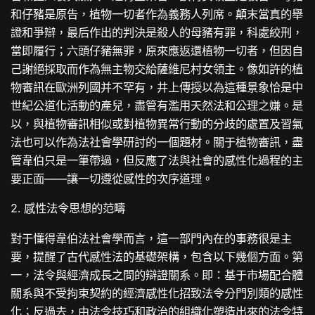
和仔豬是原告，植物一切者作為義務人列席。顛末當真的舉
證和爭辯，最后作出的判決是殺人的母豬有罪，科處絞刑，
當即履行；六頭仔豬無罪，原來應返還植物一切者，但因自
己謝絕採取而作為無主物交給薩維尼村女領主。像如許的植
物審訊在歐洲列國并不罕有，井上傳授以為這種景象恰是中
世紀公道化活動的產兒，盡管有濫用天然法和公理之嫌。是
以，與植物審訊相似或對植物異常行動的分歧的處置及習氣
法也可以作為法社會學研討的一個題材。關于植物審訊，盡
管韋伯只是一筆帶過，但反應了法與社會的感性化過程的主
要正面——讓一切遵從感性的次序道理。
2. 感性法令思想的范疇
對于懂得韋伯法社會學而言，這一部門內在的事務很是主
要，提醒了古代感性法的基礎架構，包含以下幾個方面。第
一，法令與經濟成長之間的辯證關系。即：基于市場配合體
關系與不受拘束契約的經濟感性化招致法令分門別類的感性
化；反過去，由法令技巧和政治的組織化塑造出來的法令特