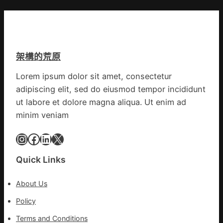
俱
布
控
意
伊
第
翻
蚊
森
修
監
和
設
測
診
架構的荒原
計
數
所
g
據
疫
Lorem ipsum dolor sit amet, consectetur
|
苗
adipiscing elit, sed do eiusmod tempor incididunt
我
一
在
ut labore et dolore magna aliqua. Ut enim ad
線
鏈
minim veniam
博
會
Instagram
Facebook
LinkedIn
X
挑
戰
Quick Links
拼
出
About Us
一
條
Policy
全
Terms and Conditions
球