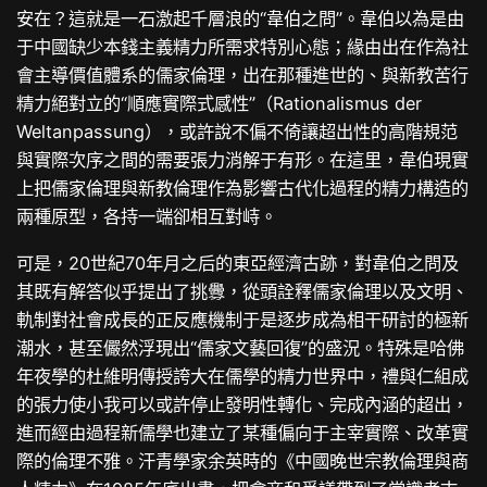
安在？這就是一石激起千層浪的“韋伯之問”。韋伯以為是由
于中國缺少本錢主義精力所需求特別心態；緣由出在作為社
會主導價值體系的儒家倫理，出在那種進世的、與新教苦行
精力絕對立的“順應實際式感性”（Rationalismus der
Weltanpassung），或許說不偏不倚讓超出性的高階規范
與實際次序之間的需要張力消解于有形。在這里，韋伯現實
上把儒家倫理與新教倫理作為影響古代化過程的精力構造的
兩種原型，各持一端卻相互對峙。
可是，20世紀70年月之后的東亞經濟古跡，對韋伯之問及
其既有解答似乎提出了挑釁，從頭詮釋儒家倫理以及文明、
軌制對社會成長的正反應機制于是逐步成為相干研討的極新
潮水，甚至儼然浮現出“儒家文藝回復”的盛況。特殊是哈佛
年夜學的杜維明傳授誇大在儒學的精力世界中，禮與仁組成
的張力使小我可以或許停止發明性轉化、完成內涵的超出，
進而經由過程新儒學也建立了某種偏向于主宰實際、改革實
際的倫理不雅。汗青學家余英時的《中國晚世宗教倫理與商