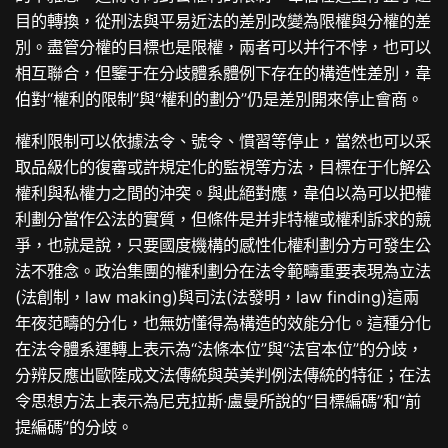
目的轉換，從刑法與平易近法的差別改變為限權與分權的差
別。盡管分權的目標也是限權，兩者可以并行不悖，也可以
相互聯合，但鑒于在分歧體系體例下存在的構造性差別，韋
伯對“權利的限制”與“權利的劃分”仍是差別開來停止會商。
權利限制可以依據法令、號令、慣習等停止，當然也可以采
取品級化的復審或許規定化的監視等方法，目標在于化解公
權利與私權力之間的沖突。與此絕對應，韋伯以為可以把權
利劃分當作公法的實質，但條件是并非特權或權利訴求的競
爭，也就是說，只要國度機構的感性化權利劃分方可發生公
法不雅念。政治集團的權利劃分在法令範疇重要表現為立法
(法創制，law making)與司法(法發明，law finding)這兩
年夜范疇的分化，也無妨懂得為構造的效能分化。這種分化
在法令體系運轉上表示為“法條本位”與“法官本位”的分歧，
分辨反應出歐陸成文法傳統與英美判例法傳統的特征；在法
令思想方法上表示為尼克拉斯·盧曼所說的“目標編碼”和“前
提編碼”的分歧。