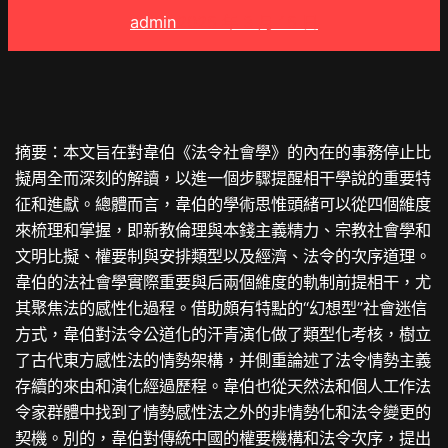
admin
2025 年 3 月 15 日
摘要：本文旨在對韋伯《法令社會學》的內在的事務停止比
擬周全而深刻的解讀，以進一個步驟提醒相干學說的重要特
征和進獻。總體而言，韋伯的學術思惟頭緒可以從四個維度
來梳理和掌握，即新教倫理與本錢主義精力、宗教社會學和
文明比擬、權要制與安排類型以及經濟、法令的次序道理。
韋伯的法社會學實際重要與后兩個維度的軌制前提相干，尤
其聚焦法的感性化過程。借助頗有特點的“幻想型”社會迷信
方式，韋伯對法令公道化的汗青演化做了類型化考核，樹立
了古代東方感性法的情勢架構，并側重論述了法令情勢主義
存續的來由和演化經過歷程。韋伯也從天然法和個人工作法
令家群體中找到了情勢感性法之外的非情勢化和法令變更的
契機。別的，韋伯對傳統中國的權要機構和法令次序，提出