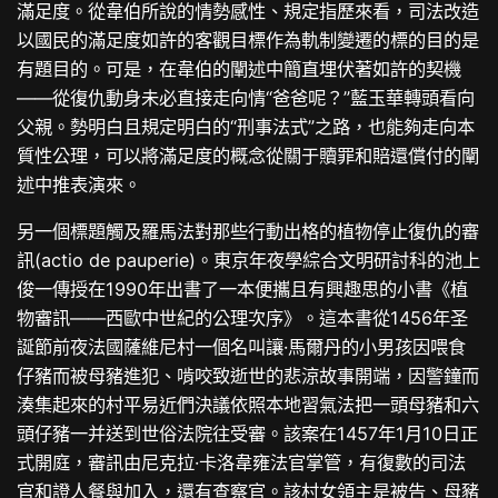
滿足度。從韋伯所說的情勢感性、規定指歷來看，司法改造
以國民的滿足度如許的客觀目標作為軌制變遷的標的目的是
有題目的。可是，在韋伯的闡述中簡直埋伏著如許的契機
——從復仇動身未必直接走向情“爸爸呢？”藍玉華轉頭看向
父親。勢明白且規定明白的“刑事法式”之路，也能夠走向本
質性公理，可以將滿足度的概念從關于贖罪和賠還償付的闡
述中推表演來。
另一個標題觸及羅馬法對那些行動出格的植物停止復仇的審
訊(actio de pauperie)。東京年夜學綜合文明研討科的池上
俊一傳授在1990年出書了一本便攜且有興趣思的小書《植
物審訊——西歐中世紀的公理次序》。這本書從1456年圣
誕節前夜法國薩維尼村一個名叫讓·馬爾丹的小男孩因喂食
仔豬而被母豬進犯、啃咬致逝世的悲涼故事開端，因警鐘而
湊集起來的村平易近們決議依照本地習氣法把一頭母豬和六
頭仔豬一并送到世俗法院往受審。該案在1457年1月10日正
式開庭，審訊由尼克拉·卡洛韋雍法官掌管，有復數的司法
官和證人餐與加入，還有查察官。該村女領主是被告、母豬