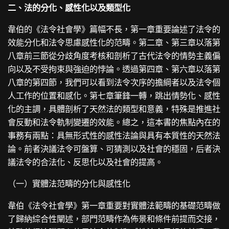
二、法的分化、感性化以及類型化
韋伯的《法令社會學》篇幅不長，第一章重要論述了法令的
效能分化和法令思慮感性化的范疇。第二章、第三章以落第
八章前三節從分歧角度考核和剖析了古代法令的情勢主義偏
向以及不受拘束與強迫的悖論。透過第四章、第六章以落第
八章的第四節，我們可以看到法令次序的擔綱者以及法令個
人工作的位置和感化。第七章筆鋒一轉，跳出情勢化、感性
化的主調，具體剖析了天然法的類型和意義，特殊是推進社
會反動和法令軌制變遷的效能。總之，這本書的焦點內在的
事務有兩點：具無形式性的感性法論與具有本質性的天然法
論。前者決議法令可盤算、可猜測以及社會的穩固，后者決
議法令的合法化、反思化以及社會的提高。
（一）實體法范疇的分化與感性化
韋伯《法令社會學》第一章重要對實體法範疇的基礎范疇做
了歸納綜合性闡述，部門范疇作為佈景和條件前提而交接，