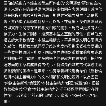
韋伯繚繞東方本錢主義發生所停止的“文明迷信”研討包含來
源于人類存在的最基礎性題目的宗教固有念頭與關于感性化
成長階段的實際考核等方面，對世界常識界發生了深遠影
響，并凸顯了其學問特點。可以說，在這里，韋伯實際與馬
克思實際之間存在某種相反相成的關系。馬克思更多誇大生
孩子力、生孩子關系、經濟基本
個人空間
的感化，而韋伯反
過去誇大宗教倫理、本錢主義精力、平易近族文明心思構造
的感化，
舞蹈教室
他們從分歧的角度察看到影響社會變遷的
一些要害性原因。所以，國際學界也很器重對韋伯與馬克思
的對照研討。當然，更多的學者仍是就韋伯論韋伯，把他在
這方面的主意看成懂得古代化，特殊是西歐式古代本錢主義
體系體例的坐標。近年來，也有學者細致剖析韋伯《新教倫
理與本錢主義精力》的文本細節和文明史源流，以為盡管
“禁欲主義新教”倫理與“本錢主義精力”都是“感性”的，但新
教禁欲主義“孕育”本錢主義精力的汗青經過歷程則是“在理
性”的。后者盡非前者的“目標”；毋寧說，它是個“不測”后
果。