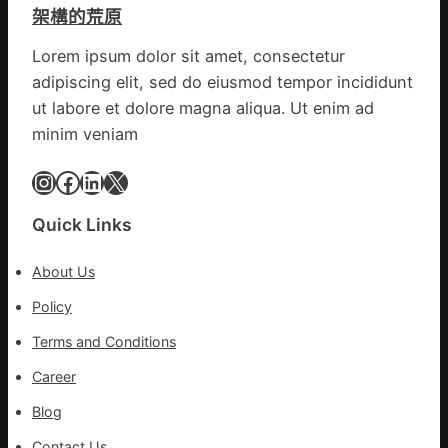
架構的荒原
間
的
斯
暴
台
德
Lorem ipsum dolor sit amet, consectetur
打
包
材
adipiscing elit, sed do eiusmod tempor incididunt
性
養
料
侵
荒
ut labore et dolore magna aliqua. Ut enim ad
報
島
價
minim veniam
色
Instagram
Facebook
LinkedIn
X
列
停
建
Quick Links
新
的
About Us
假
Policy
寓
點
Terms and Conditions
Career
Blog
Contact Us