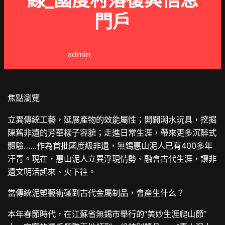
線_國度村落復興信息
門戶
admin
2024 年 5 月 3 日
焦點瀏覽
立異傳統工藝，延展產物的效能屬性；開闢潮水玩具，挖掘
陳舊非遺的芳華樣子容貌；走進日常生涯，帶來更多沉醉式
體驗……作為首批國度級非遺，無錫惠山泥人已有400多年
汗青。現在，惠山泥人立異浮現情勢、融會古代生涯，讓非
遺文明活起來、火下往。
當傳統泥塑藝術碰到古代金屬制品，會產生什么？
本年春節時代，在江蘇省無錫市舉行的“美妙生涯爬山節”