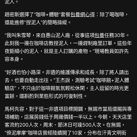
泥人。
趙密斯選擇了“咖啡+體驗”套餐
包養網心得
：除了喝咖啡，
還能進修“捏泥人”的簡略操縱。
“我叫朱雪琴，來自惠山泥人廠，從事這項
包養
任務30年。
此刻我一邊在咖啡店教捏泥人，一邊趕制廠里訂單。這些年
夜鉅細小的泥人，就是主人訂購的產物。”現場教員如許先
容本身。
“好酒也怕小路深。非遺的維護傳承和成長，除了將人請出
去，也要自動走出往。”王杰說，測驗考試“咖啡館+泥人體
驗店”，不只由於咖啡館氣氛輕松休閑，主人逗留的時光更
富餘，還斟酌到業態形式的可復制性。
馬柯先容，對于這一非遺項目標開闢，無錫市當局還賜與專
項補助，店展房錢低于周邊價錢一半以上。今朝，天天店里
客流約200人次，周末、節沐日可達500人次。在無錫，
“倷泥摩摩”咖啡店曾經陸續開了10家，分布在汗青文明街