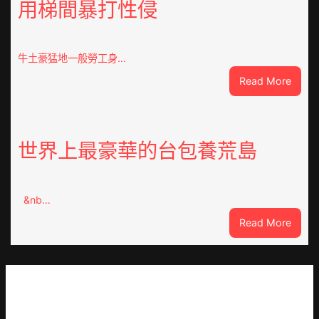
用梯間暴打性侵
特
朗
普
稱
牛土豪猛地一般勞工身…
“普
:
Read More
特
指
會”
女
有
友
25％
送
世界上最豪華的台包養荒島
幾
綠
率
帽
不
客
勝
&nb…
工
利；
秀
:
Read More
歐
傳
世
洲
醫
界
催
院
上
促
費
最
以
用
豪
OSDE
梯
華
奧