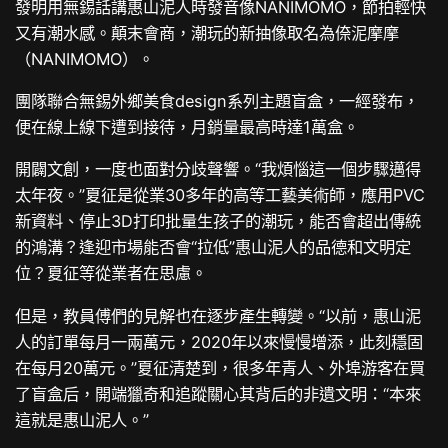
發明用無錫話講惠山泥人時發音像NANIMOMO，節拍輕快
又有潮水感。顛末會商，潮玩的新抽像取名為倷泥摩摩
（NANIMOMO）。
團隊聯合無錫外鄉美食design系列主題盲盒，一經發布，
便在線上線下遭到接待，月銷量最高時達1萬盒。
開闢文創，一度也面對分歧聲響。“我煩惱這一個步驟邁得
太年夜。”夏征是從業30多年的高等工藝美術師，應用PVC
新資料、停止3D打印批量生孩子的潮玩，能否會超出傳統
的鴻溝？逢迎市場能否會“拉低”惠山泥人的品德和文明定
位？夏征等從業者在思慮。
但是，教員傅們的見解也在逐步產生轉變。“以前，惠山泥
人的訂單每月一兩萬元，2020年以來慢慢增添，此刻穩固
在每月20萬元。”夏征清楚到，很多年青人、外埠游客在買
了盲盒后，開端獵奇和追蹤關心其背后的非遺文明：“本來
這就是惠山泥人。”