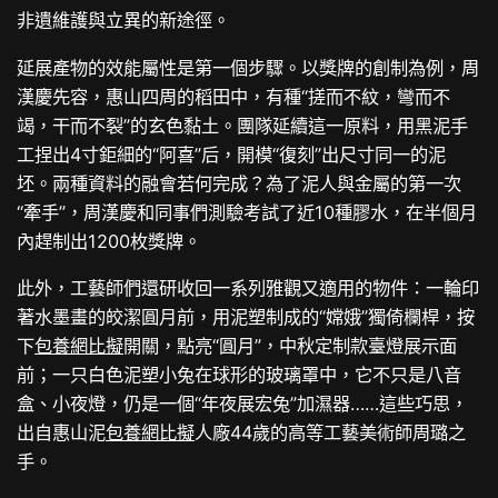
非遺維護與立異的新途徑。
延展產物的效能屬性是第一個步驟。以獎牌的創制為例，周
漢慶先容，惠山四周的稻田中，有種“搓而不紋，彎而不
竭，干而不裂”的玄色黏土。團隊延續這一原料，用黑泥手
工捏出4寸鉅細的“阿喜”后，開模“復刻”出尺寸同一的泥
坯。兩種資料的融會若何完成？為了泥人與金屬的第一次
“牽手”，周漢慶和同事們測驗考試了近10種膠水，在半個月
內趕制出1200枚獎牌。
此外，工藝師們還研收回一系列雅觀又適用的物件：一輪印
著水墨畫的皎潔圓月前，用泥塑制成的“嫦娥”獨倚欄桿，按
下
包養網比擬
開關，點亮“圓月”，中秋定制款臺燈展示面
前；一只白色泥塑小兔在球形的玻璃罩中，它不只是八音
盒、小夜燈，仍是一個“年夜展宏兔”加濕器……這些巧思，
出自惠山泥
包養網比擬
人廠44歲的高等工藝美術師周璐之
手。