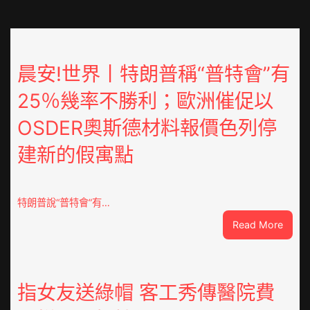
晨安!世界丨特朗普稱“普特會”有
25％幾率不勝利；歐洲催促以
OSDER奧斯德材料報價色列停
建新的假寓點
特朗普說“普特會”有…
:
Read More
晨
安!
世
界
指女友送綠帽 客工秀傳醫院費
丨