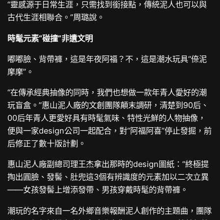
“靈感源于日常生涯，只需找到銜接點，傳統泥人也可以與
古代生涯相聯合。”周璐說。
時髦元素“碰撞”非遺文明
嘟嘟臉、背帶褲，這是年夜阿福？不，這是潮水玩具“倷泥
摩摩”。
“在傳承經典抽像的同時，我們也想做一款年青人愛好的潮
玩盲盒。”惠山泥人廠的文創團隊顛末調研，清楚到90后、
00后年青人更愛好具有時髦氣味、特性光鮮的人物抽像，
便與一家design公司一起配合，對“阿福阿喜”停止發掘，前
后修正了數十版計劃。
惠山泥人廠副總司理王杰拿出那時的design圖紙：“終極提
掏出圓臉、發髻、肚兜這3個有辨識度的元素加以二次立異
——女孩發髻上增添發帶、男孩穿戴時髦的背帶褲。
潮玩的名字來自一名外鄉音樂報酬泥人創作的主題曲，團隊