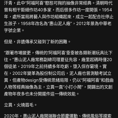
汗青，此中“阿福阿喜”憨態可掬的抽像非常經典。清朝時代
曾有相干鉅細作坊40多家，而后很多作坊一度開張。1954
年，處所當局將藝人與作坊組織起來，成立一起配合社停止
生孩子，1958年改名為“惠山泥人廠”，2012年景為中華老
字號企業。
但是，非遺傳承又碰到了新的困難。
“跟著市場變更，傳統的‘阿福阿喜’垂垂被各類新潮玩具比下
往。”惠山泥人廠常務副總司理夏征先容，廠里起碼時僅20
個徒弟，2019年之前持續多年吃虧，墮入保存窘境。實
在，2002年變革為股份制公司后，泥人廠也曾測驗考試立
異，但產物design受傳統思緒局限，仍以“阿福阿喜”和戲曲
人物等經典抽像為主，立異一直“小打小鬧”，開闢出的文創
產物年夜多也未分開擺件這一傳統效能。
立異，火燒眉毛。
2020年，惠山泥人廠開端聯合節慶運動、傳統風俗等摸索