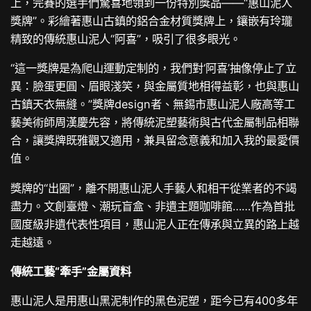
上，完賽的選手們驚喜地領到一份特別獎品——“惠山泥人
獎牌”。彩繪著惠山古鎮的鋁合金材質獎牌上，鑲嵌有玲瓏
精致的傳統惠山泥人“阿喜”，吸引了很多眼光。
“這一獎牌是為爬山運動定制的，我們對‘阿喜’抽像停止了立
異：臉蛋更圓、眉眼淺笑，與金屬質地相得益彰，也與惠山
古鎮天衣無縫。”獎牌design者、無錫市惠山泥人廠高等工
藝美術師周漢慶先容，將傳統泥塑藝術與古代金屬制品相聯
合，讓獎牌既雅觀又適用，兼具留念意義和加入我的最愛價
值。
獎牌的“出圈”，離不開惠山泥人手藝人和相干從業者的不竭
盡力。文創臺燈、潮玩盲盒、非遺主題咖啡館……作為首批
國度級非遺代表性項目，惠山泥人正在傳承與立異的路上越
走越遠。
傳統工藝“牽手”金屬資料
惠山泥人是用惠山黑泥制作的黑色泥塑，距今已有400多年