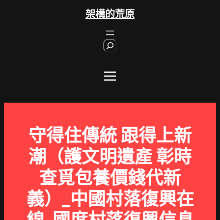
跳
架構的荒原
至
主
S
要
e
內
a
r
容
c
h
守得住傳統 跟得上新
潮（護文明遺產 彰時
查覓包養價錢代新
義）_中國村落復興在