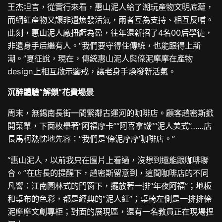
王杰坦言，從實行來看，惠山泥人給了潮玩產物文明底蘊，
而網紅產物又讓非遺煥發活氣，兩者互為支持、相互反哺。
此刻，惠山泥人廠扭虧為盈，往年還新招了4名00后學徒，
非遺身手后繼有人。“我們要守得住傳統，也能跟得上新
潮。”夏征說，現在，傳統惠山泥人與倷泥摩摩在產物
design上相互啟示鑒戒，讓老身手煥發新活氣。
沉醉體驗“解鎖”花費場景
周末，無錫南長街一間緊鄰古運河的咖啡店。顧客趙密斯掀
開菜單，下面枚舉著“阿福摩卡”“阿喜拿鐵”“泥人美式”……店
長馬柯熱忱地先容：“我們是‘倷泥摩摩’咖啡店。”
“惠山泥人，以前我只在圖片上看過，沒想到還能跟咖啡聯
合。”在店長的提醒下，趙密斯留意到，這間咖啡店的不同
凡響：江南園林式的門窗下，擺放著一排“年夜阿福”；地板
和桌布的色彩，都是經典的“泥人紅”；桌椅左側是一排排倷
泥摩摩文創專柜；對面的展現區，還有一名教員正在現場捏