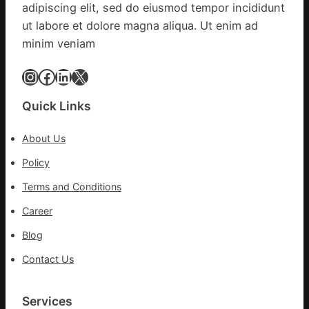
adipiscing elit, sed do eiusmod tempor incididunt
包
全
養
ut labore et dolore magna aliqua. Ut enim ad
球
價
供
minim veniam
錢
應
_
Instagram
Facebook
LinkedIn
X
鏈
中
國
Quick Links
網
About Us
Policy
Terms and Conditions
Career
Blog
Contact Us
Services