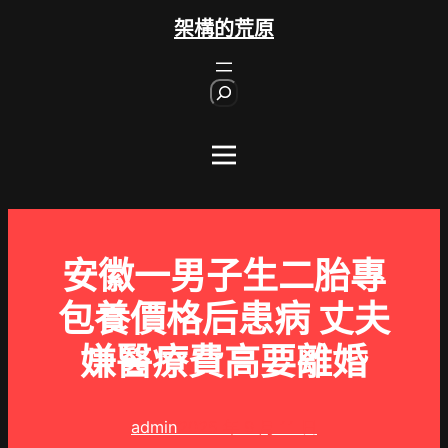
跳
架構的荒原
至
主
S
要
e
內
a
r
容
c
h
安徽一男子生二胎專
包養價格后患病 丈夫
嫌醫療費高要離婚
admin
2025 年 9 月 11 日