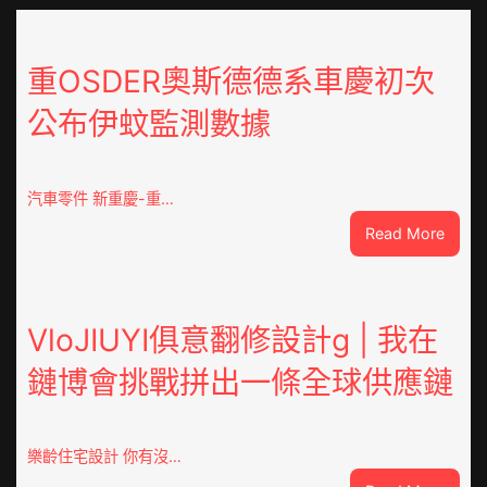
重OSDER奧斯德德系車慶初次
公布伊蚊監測數據
汽車零件 新重慶-重…
:
Read More
重
OSDE
奧
斯
VloJIUYI俱意翻修設計g | 我在
德
鏈博會挑戰拼出一條全球供應鏈
德
系
車
慶
樂齡住宅設計 你有沒…
初