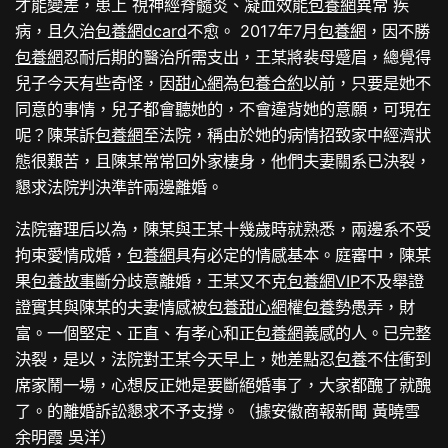
才能變差，患上 視神經脊髓炎、凝血效能
包養網
異常 疾
病，且久治
包養網dcard
不愈。 2017年7月
包養網
，因不勝
包養網
忍耐后期的醫治所需支出，王某將裴母蹙眉，總覺得
兒子今天有些奇怪，因
甜心網
為
包養合約
以前，只要是她不
同意的事情，兒子都會聽她的，不會違背她的意願，可現在
呢？陳某訴
包養網
至法院，稱由於她的病情招致家中經濟狀
態很艱苦，且陳某常常回外家棲身，他們夫妻關系已決裂，
懇求法院判決準許兩邊離婚。
法院審理后以為，陳某與王某十幾歲時就熟悉，兩邊系不受
拘束愛情成婚，
包養網
具有必定的情感基本。庭審中，陳某
果
包養故事
斷分歧意離婚，王某又不克
包養網VIP
不及舉證
證實其與陳某的夫妻情感被
包養甜心網
權
包養
勢愚弄，財
富。一個堅定、正直、有孝心和正
包養網
義感的人。已完整
決裂，是以，法院對王某今天早上，她差點忍
包養
不住衝到
席家鬧一場，心想反正她是要斷絕婚事了，大家都醜了就醜
了。的離婚訴訟懇求不予支撐。（據安徽商報新聞 黃曉雪
余明霞 吳洋）