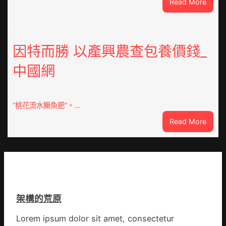
:
Read More
次
VloJI
公
俱
布
意
伊
翻
因特而勝 以產興農查包養價錢_
蚊
修
監
中國網
設
測
計
數
g
據
|
“桃花流水鱖魚肥”。…
我
:
Read More
在
因
鏈
特
博
而
會
勝
挑
以
戰
產
拼
架構的荒原
興
出
農
一
Lorem ipsum dolor sit amet, consectetur
查
條