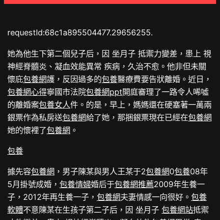
requestId:68c1a895504477.29656255.
她為他生下第二個兒子后，因 坐月子 抵禦力變差，患上 視
神經脊髓炎、凝血效能異常 疾病，久治不愈。他非但未關
懷庇
包養網
護，反因過多的
包養
醫療費要告狀離婚。近日，
包養網心得
寧國市法院
包養網ppt
開庭審理了一路令人唏噓
的離婚案
包養女人
件。的是，早上，媽媽還在硬塞著一萬兩
銀票作為私房送
包養網
給了她，那捆銀票現在已經在
包養網
她的懷裡了
包養網
。
包養
據先容
包養網
，男子陳某與男人王某于2
包養網
0
包養
08年
5月掛號成婚，
包養情婦
婚后于
包養網推薦
2009年生養一
子，2012年再生養一子，
包養網
夫妻情感一向很好。
包養
軟體
不意陳某在生孩子第二子后，因 坐月子
包養網站
抵禦