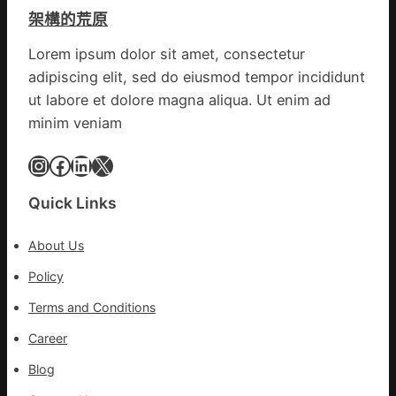
德
億
架構的荒原
汽
嵐
車
辦
Lorem ipsum dolor sit amet, consectetur
零
公
adipiscing elit, sed do eiusmod tempor incididunt
件
室
訪
ut labore et dolore magna aliqua. Ut enim ad
設
談
minim veniam
計
｜
英
預
Instagram
Facebook
LinkedIn
X
歌
字
隊
當
Quick Links
續
先、
鄉
關
情
About Us
口
前
Policy
移
Terms and Conditions
各
地
Career
各
Blog
部
門