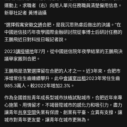
運動上，求職者（右）向用人單元任務職員清楚僱用信息。
新華社記者 黃博涵攝
“選擇假寓安徽
交通
合肥，是我沉思熟慮后做出的決議。”在
中國迷信技巧年夜學國際金融研討院從事博士后研討任務的
王鵬飛近日對科技日報記者說。
2023
講授場地
年7月，從中國迷信院年夜學結業的王鵬飛決
議舉家搬到合肥。
王鵬飛是浩繁選擇留在合肥的人才之一。近3年來，合肥市
凈增常住生齒連續攀升，此中
會議室出租
2023年常住生齒
985.3萬人，較2022年增加2.3%。
作為全國首批青年成長型城市扶植試點城市，合肥近年來專
心施策、用情留才，不竭晉陞城市的感化力和吸引力，盡力
讓青年
共享空間
失業有保證、創業有平臺、立異有支撐，讓
城市對青年更友愛，讓青年在城市更無為。