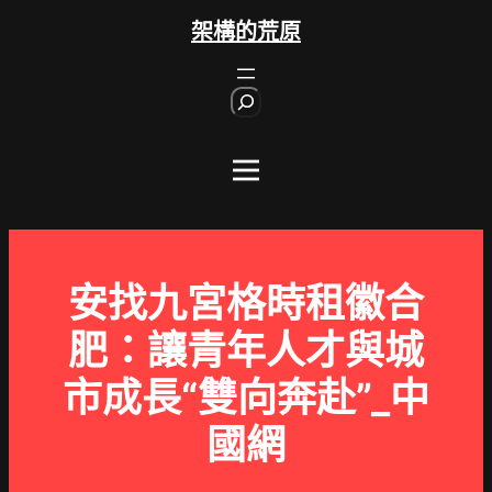
跳
架構的荒原
至
主
S
要
e
內
a
r
容
c
h
安找九宮格時租徽合
肥：讓青年人才與城
市成長“雙向奔赴”_中
國網