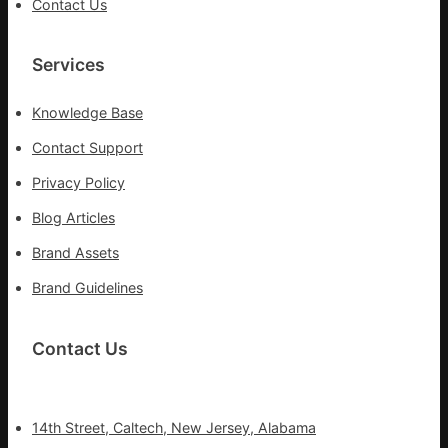
Contact Us
盡
心
盡
Services
力
搶
Knowledge Base
險
救
Contact Support
災
Privacy Policy
Blog Articles
Brand Assets
Brand Guidelines
Contact Us
14th Street, Caltech, New Jersey, Alabama