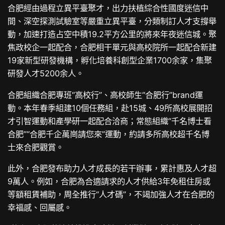
合肥經由過程立異平臺聚才，出力扶植綜合性國度迷信中
間、深空探測試驗室等嚴重立異平臺，分類制訂人才支撐舉
動，加速打造占空中積19.2平方公里的將來年夜迷信城。聚
焦政校企一起配合，合肥相干單元與高校院所一起配合新建
19家新型研發機構，孵化培養科創型企業1700余家，集聚
研發人才5200余人。
合肥組織合肥專班“高校行”、高校師生“合肥行”brand運
動。本年春季組建10個任務組，赴15城、49所高校展開招
才引智運動和產學研一起配合洽商；常態組織“千名博士看
合肥”“合肥千企萬崗請您來”運動，約請多所高校超千名博
士來合肥觀賞。
此外，合肥發布助力人才成長的若干辦事，累計惠及人才超
9萬人。例如，合肥為合適請求的人才供給3年免租住房或
等額租賃補助，周全推行“人才碼”，不竭加強人才在合肥的
幸福感、回屬感。