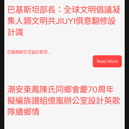
巴基斯坦部長：全球文明倡議凝
集人類文明共JIUYI俱意翻修設
計識
巴基樂齡住宅設計斯坦…
:
Read More
巴
基
斯
坦
潮安東鳳陳氏同鄉會慶70周年
部
擬編族譜組億嵐辦公室設計英歌
長：
全
隊續鄉情
球
文
明