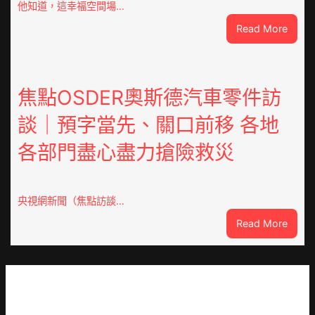
倡
他知道，這幸福空間場…
議
:
Read More
凝
潮
集
安
人
東
類
鳳
焦點OSDER奧斯德汽車零件訪
文
陳
明
談｜預字當先、關口前移 各地
氏
共
同
JIUYI
各部門盡心盡力搶險救災
鄉
俱
會
意
慶
翻
70
央視網新聞（焦點訪談…
修
周
設
:
Read More
年
計
焦
擬
識
點
編
OSDE
族
奧
譜
斯
組