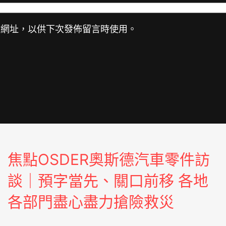
站網址，以供下次發佈留言時使用。
焦點OSDER奧斯德汽車零件訪
談｜預字當先、關口前移 各地
各部門盡心盡力搶險救災