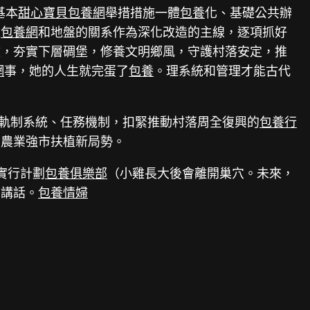
基本
甜心寶貝包養網
舉措措施一體
包養
化、基礎公共辦
人
包養網
和地盤的關系作為深化改造的主線，逐項抓好
效，夯實下層碉堡，修養文明鄉風，守護村落安定，推
網
事，她的人生就完蛋了
包養
。理系統和管理才能古代
軌制系統、任務機制，扣緊推動村落周全復興的
包養行
、農業強市扶植新局勢。
實行計劃
包養俱樂部
（小雞長大後會離開巢穴。未來，
了講話。
包養情婦