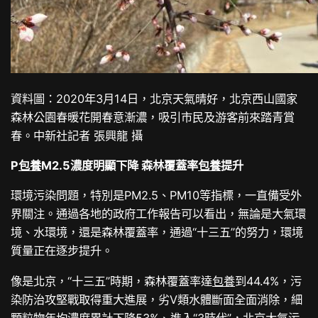
資料圖：2020年3月14日，北京天氣晴好，北京西山國家
森林公園春暖花開春意漸濃，吸引市民及游客前來踏青賞
春。中新社記者 張興龍 攝
P
包養
M2.5濃度明顯下降 森林覆蓋率
包養
提升
環境污染問題，特別是PM2.5、PM10等指標，一直備受外
界關注。通過各地的政府工作報告可以看出，無論是大氣環
境、水環境，還是森林覆蓋率，通過“十三五”的努力，環境
質量正在逐步提升。
像是北京，“十三五”時期，森林覆蓋率達
包養
到44.4%，污
染防治攻堅戰取得重大進展，劣Ⅴ類水體斷面全面消除，細
顆粒物年均濃度累計下降53%、進入“3時代”，北京大氣污