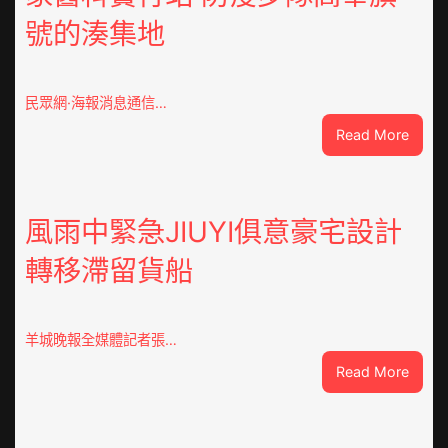
號的湊集地
民眾網·海報消息通信…
:
Read More
戰
爭
街
道：
風雨中緊急JIUYI俱意豪宅設計
新
轉移滯留貨船
時
期
文
明
羊城晚報全媒體記者張…
森
:
Read More
和
風
診
雨
所
中
家