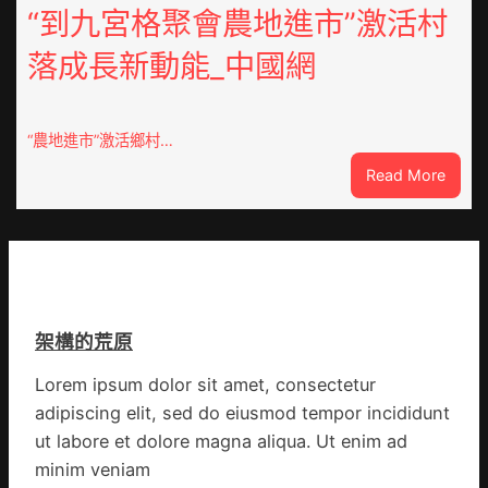
緊
“到九宮格聚會農地進市”激活村
醫
急
科
落成長新動能_中國網
JIUYI
實
俱
行
意
站
豪
防
“農地進市”激活鄉村…
宅
疫
:
Read More
設
步
“到
計
隊
九
轉
高
宮
移
舉
格
滯
旗
聚
留
號
會
貨
的
架構的荒原
農
船
湊
地
集
Lorem ipsum dolor sit amet, consectetur
進
地
adipiscing elit, sed do eiusmod tempor incididunt
市”
激
ut labore et dolore magna aliqua. Ut enim ad
活
minim veniam
村