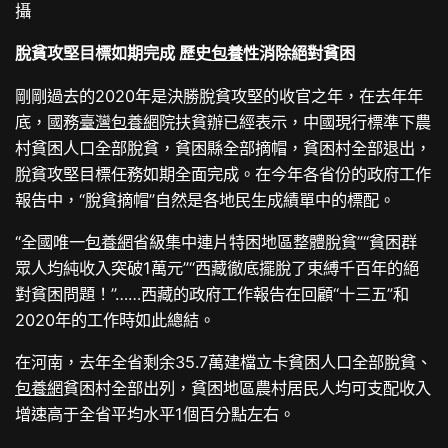
攝
脫貧攻堅目標如期完成 歷史
包養
性消除絕對貧困
剛剛過去的2020年是決勝脫貧攻堅的收官之年，在去年年
底，國務
臺灣包養網
院扶貧辦已經表示，中國現行標準下農
村貧困人口全部脫貧，貧困縣全部摘帽，貧困村全部退出，
脫貧攻堅目標任務如期全面完成。在今年各省份的政府工作
報告中，“脫貧摘帽”自然是各地民生成績單中的標配。
“全國唯一
包養網
省級集中連片特困地區整體脫貧”“貧困群
眾人均純收入突破1萬元”“西藏徹底擺脫了束縛千百年的絕
對貧困問題！”……西藏的政府工作報告在回顧“十三五”和
2020年的工作時如此總結。
在河南，去年全省剩余35.7萬建檔立卡貧困人口全部脫貧、
包養網
貧困村全部出列，貧困地區農村居民人均可支配收入
增速高于全省平均水平1個百分點左右。