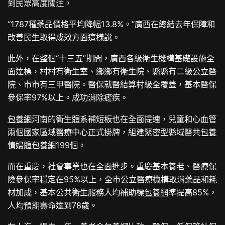
到民眾高度關注。
“1787種藥品價格平均降幅13.8%。”廣西在總結去年保障和
改善民生取得成效方面這樣說。
此外，在整個“十三五”期間，廣西各級衛生機構基礎設施全
面達標，村村有衛生室、鄉鄉有衛生院、縣縣有二級公立醫
院、市市有三甲醫院。醫保就醫結算村級全覆蓋，基本醫保
參保率97%以上。成功消除瘧疾。
包養網
河南的衛生體系補短板也在全面提速，兒童和心血管
兩個國家區域醫療中心正式掛牌，組建緊密型縣域醫共
包養
情婦
體
包養網
199個。
而在重慶，社會事業也在全面進步。重慶基本養老、醫療保
險參保率穩定在95%以上，全市公立醫療機構取消藥品和耗
材加成，基本公共衛生服務人均補助標
包養網
準提高85%，
人均預期壽命達到78歲。