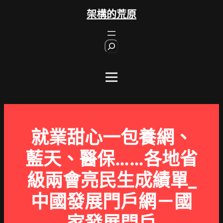
跳
架構的荒原
至
主
S
要
e
內
a
r
容
c
h
就業甜心一包養網、
藍天、醫保……各地省
級兩會亮民生成績單_
中國發展門戶網－國