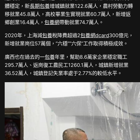
體穩定，新
長期包養
增城鎮就業122.6萬人，農村勞動力轉
移就業45.8萬人，高校畢業生實現就業60.7萬人，新增返
鄉創業16.4萬人，
包養網
帶動就業74.7萬人。
2020年，上海減
包養
稅降費超過2
包養網dcard
300億元，
新增就業崗位57萬個，“六穩”“六保”工作取得積極成效。
廣西也在過去的一
包養
年里，幫助8.6萬家企業穩定職工
295.7萬人、返崗復工農民工1260.1萬人，城鎮新增就業
36.52萬人，城鎮登記失業率處于2.77%的較低水平。