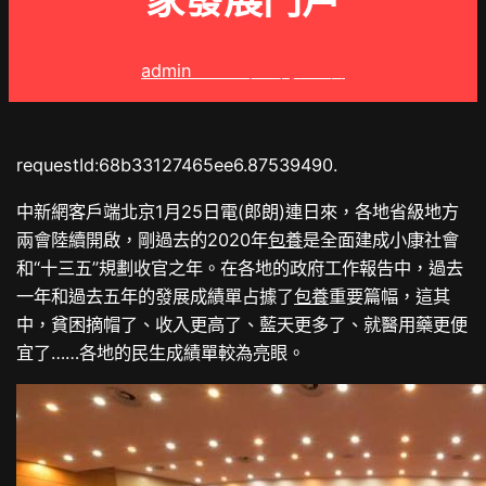
家發展門戶
admin
2025 年 8 月 31 日
requestId:68b33127465ee6.87539490.
中新網客戶端北京1月25日電(郎朗)連日來，各地省級地方
兩會陸續開啟，剛過去的2020年
包養
是全面建成小康社會
和“十三五”規劃收官之年。在各地的政府工作報告中，過去
一年和過去五年的發展成績單占據了
包養
重要篇幅，這其
中，貧困摘帽了、收入更高了、藍天更多了、就醫用藥更便
宜了……各地的民生成績單較為亮眼。