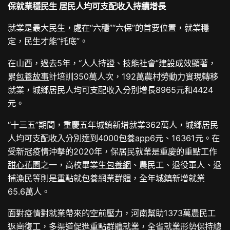
保就業穩民生 居民人均可支配收入持續增長
就業是最大民生，處在“六穩”“六保”的首要位置，就業穩
定，民生才能“托底”。
在山西，過去5年，“人人持證、技能社會”建設成效顯著，
累
包養故事
計培訓350萬人次，192萬農村勞動力實現轉移
就業，城鄉居民人均可支配收入分別增長8965元和4424
元。
“十三五”期間，重慶五年城鎮新增就業362萬人，城鄉居民
人均可支配收入分別達到4000
包養app
6元、16361元。在
受新冠疫情沖擊的2020年，保居民就業是重慶的重點工作
甜心花園
之一，高校畢業生
包養網
、農民工、退役軍人、退
捕漁民等則是重點就
包養網
業群體，全年城鎮新增就業
65.6萬人。
面對疫情對就業帶來的空前壓力，河南幫助1373萬農民工
返崗復工，多渠道促進重點群體就業，全省就業形勢保持總