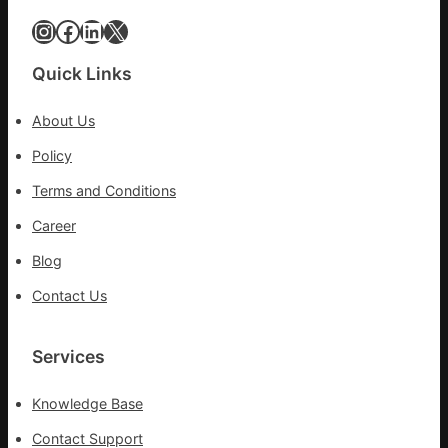
落
Instagram
Facebook
LinkedIn
X
成
長
Quick Links
新
動
About Us
能
_
Policy
中
Terms and Conditions
國
網
Career
Blog
Contact Us
Services
Knowledge Base
Contact Support