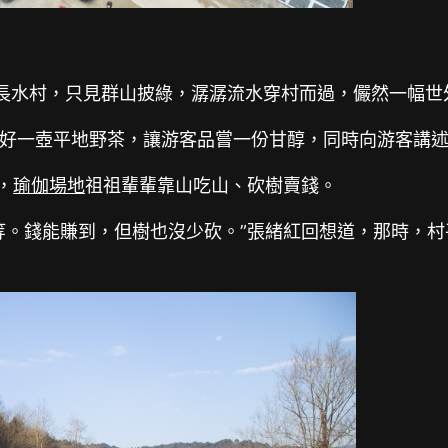
長水村，只見群山披綠，潺潺流水穿村而過，儼然一幅世
好一壺平地野茶，讓游客品嘗一份甘醇，同時向游客講
，
瑜伽場地
祖祖輩輩靠山吃山、砍樹賣錢。
等。錢能賺到，但樹也沒少砍。”張緒紅回想道，那時，