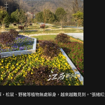
渾，松鼠、野豬等植物無處躲身，越來越難見到。”張緒