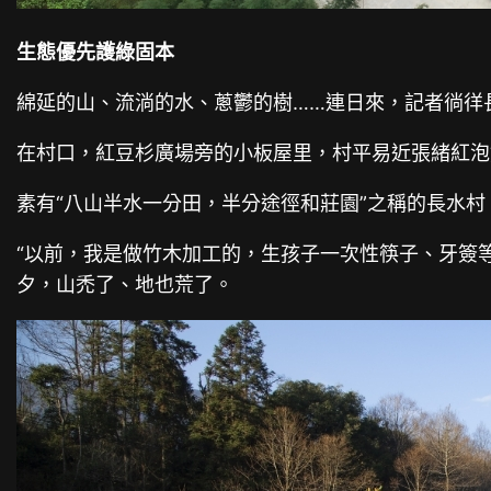
生態優先護綠固本
綿延的山、流淌的水、蔥鬱的樹……連日來，記者徜徉
在村口，紅豆杉廣場旁的小板屋里，村平易近張緒紅泡
素有“八山半水一分田，半分途徑和莊園”之稱的長水村
“以前，我是做竹木加工的，生孩子一次性筷子、牙簽
夕，山禿了、地也荒了。