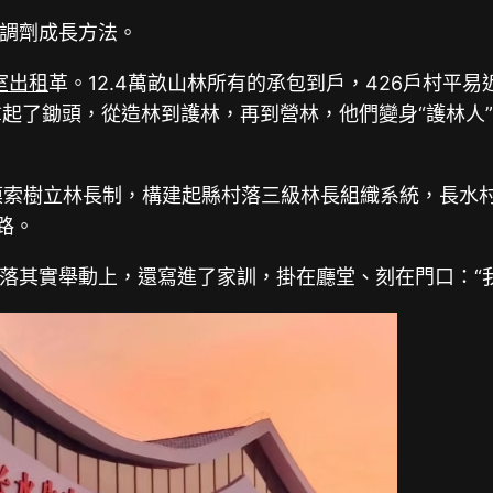
調劑成長方法。
室出租
革。12.4萬畝山林所有的承包到戶，426戶村平
拿起了鋤頭，從造林到護林，再到營林，他們變身“護林人
先摸索樹立林長制，構建起縣村落三級林長組織系統，長水
路。
落其實舉動上，還寫進了家訓，掛在廳堂、刻在門口：“