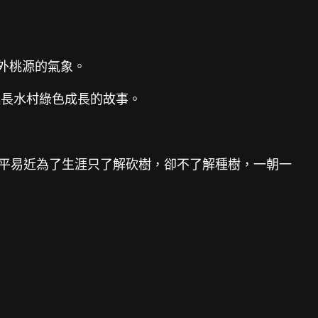
外桃源的氣象。
述長水村綠色成長的故事。
村平易近為了生涯只了解砍樹，卻不了解種樹，一朝一