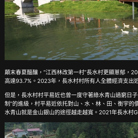
顛末春夏醞釀，“江西林改第一村”長水村更顯蔥郁，2
高達93.7%。2023年，長水村村所有人全體經濟支出近
但是，長水村村平易近也曾一度守著綠水青山過窮日子，
制”的進級，村平易近依托對山、水、林、田、衡宇的價
水青山就是金山銀山的途徑越走越寬。2021年長水村G