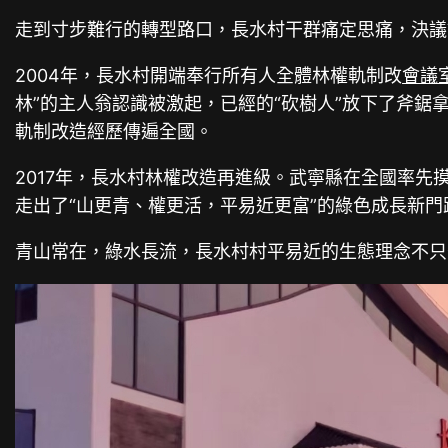
走到寸步難行的轉型路口，長水村干群痛定思痛，決議
2004年，長水村開端奉行所有人全體林權軌制改
會議
林”的主人翁認識被激起，已經的“砍樹人”放下了斧鋸
軌制改造經歷傳遍全國。
2017年，長水村林權改造再進級。武寧縣在全國率
走出了“山更青、權更活，平易近更富”的綠色成長新門
青山常在，綠水長流，長水村村平易近的生態理念不只