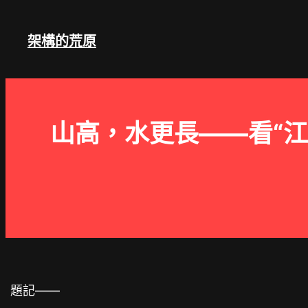
跳
至
架構的荒原
主
要
內
容
山高，水更長——看“
題記——