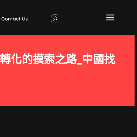
S
Contact Us
e
a
r
c
h
轉化的摸索之路_中國找