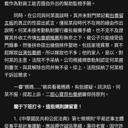
載作為對員工能否擅自外出的幫助監視手腕。
同時，在公司與何某面談時，其并未對門禁記載
包養留
言板
的真正的性提出貳言，僅就某段時代不在崗的緣由作出
說明。何某未按考勤軌制實行審批報備手續，也不克不及證
實其外收工作情
包養網推薦
形無奈之下，裴公子只能接受這
門婚事，然後拼命提出幾個條件娶她，包括家境貧寒，買不
起嫁妝
台灣包養網
，所以嫁妝也不多；他的家人，是以，對
何某的主意，法院不予采納。公司根據規章軌制認定何某遲
到屢次，與其解除合同并無不妥。綜上，法院採納了何某相
干訴訟懇求。
一審“媽媽……”裴奕看著媽媽，有些遲疑。訊決后，何
某不服，提起上訴，二
甜心寶貝包養網
審保持原判。
關于下班打卡，
這些規則請留意！
1.《中華國民共和公民法典》第七條規則“平易近事主體
從事平易近事運動，應該遵守誠信準繩，秉持老實，固守許