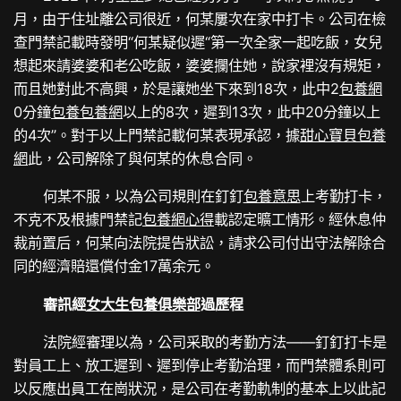
月，由于住址離公司很近，何某屢次在家中打卡。公司在檢
查門禁記載時發明“何某疑似遲“第一次全家一起吃飯，女兒
想起來請婆婆和老公吃飯，婆婆攔住她，說家裡沒有規矩，
而且她對此不高興，於是讓她坐下來到18次，此中2
包養網
0分鐘
包養
包養網
以上的8次，遲到13次，此中20分鐘以上
的4次”。對于以上門禁記載何某表現承認，據
甜心寶貝包養
網
此，公司解除了與何某的休息合同。
何某不服，以為公司規則在釘釘
包養意思
上考勤打卡，
不克不及根據門禁記
包養網心得
載認定曠工情形。經休息仲
裁前置后，何某向法院提告狀訟，請求公司付出守法解除合
同的經濟賠還償付金17萬余元。
審訊經
女大生包養俱樂部
過歷程
法院經審理以為，公司采取的考勤方法——釘釘打卡是
對員工上、放工遲到、遲到停止考勤治理，而門禁體系則可
以反應出員工在崗狀況，是公司在考勤軌制的基本上以此記