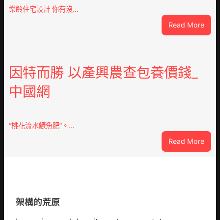
慶
樂齡住宅設計 你有沒…
初
:
Read More
次
VloJ
公
俱
布
意
伊
翻
因特而勝 以產興農查包養價錢_
蚊
修
監
中國網
設
測
計
數
g
據
|
“桃花流水鱖魚肥”。…
我
:
Read More
在
因
鏈
特
博
而
會
勝
挑
以
戰
架構的荒原
產
拼
興
出