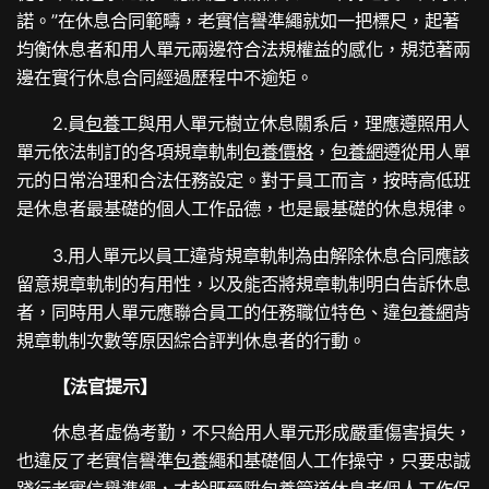
諾。”在休息合同範疇，老實信譽準繩就如一把標尺，起著
均衡休息者和用人單元兩邊符合法規權益的感化，規范著兩
邊在實行休息合同經過歷程中不逾矩。
2.員
包養
工與用人單元樹立休息關系后，理應遵照用人
單元依法制訂的各項規章軌制
包養價格
，
包養網
遵從用人單
元的日常治理和合法任務設定。對于員工而言，按時高低班
是休息者最基礎的個人工作品德，也是最基礎的休息規律。
3.用人單元以員工違背規章軌制為由解除休息合同應該
留意規章軌制的有用性，以及能否將規章軌制明白告訴休息
者，同時用人單元應聯合員工的任務職位特色、違
包養網
背
規章軌制次數等原因綜合評判休息者的行動。
【法官提示】
休息者虛偽考勤，
不只給用人單元形成嚴重傷害損失，
也違反了老實信譽準
包養
繩
和基礎個人工作操守，
只要忠誠