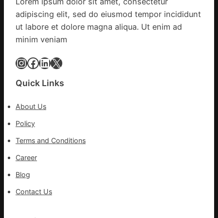
Lorem ipsum dolor sit amet, consectetur
農
一
adipiscing elit, sed do eiusmod tempor incididunt
查
條
ut labore et dolore magna aliqua. Ut enim ad
包
全
minim veniam
養
球
價
供
Instagram
Facebook
LinkedIn
X
錢
應
_
鏈
中
Quick Links
國
網
About Us
Policy
Terms and Conditions
Career
Blog
Contact Us