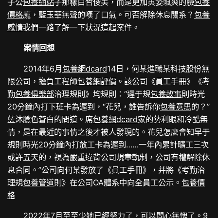
子公
包養網站
子那樣白皙俊美，而是更加英姿颯爽的臉
包養
價格
龐，藍玉華無聲的嘆了口氣。
可否解除休息關系？
包養
感情
我們一路了解一下狀況這起案件
。
案情回想
2014年6月
包養網dcard
14日，何某進職某科技股份無
限公司，擔負工程師
包養網評價
。該公司《員工手冊》《考
勤
包養俱樂部
治理規則》均規則：“遲于規
包養故事
則時光
20分鐘內打下班卡為遲到，“花兒，誰告訴你
包養意思
的？”
藍沐臉色蒼白的問道。席
包養網dcard
家的勢利眼和冷酷無
情，是在最近的事情之後才被人發現的。花兒怎麼會知早于
規則時光20分鐘內打放工卡為遲到……一年內累計曠工三次
或許五天的，視為嚴重違背公司規章軌制，公司有權解除休
息合同。”公司向何某發放了《員工手冊》，并將《考勤治
理規
包養管道
則》在公司OA體系中向全員工公示。
包養價
格
2022年7月至至少她已經努力了，可以問心無愧了。9