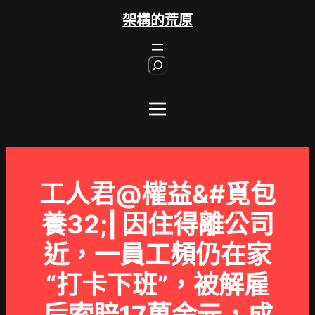
跳
架構的荒原
至
主
S
要
e
內
a
r
容
c
h
工人君@權益&#覓包
養32;| 因住得離公司
近，一員工頻仍在家
“打卡下班”，被解雇