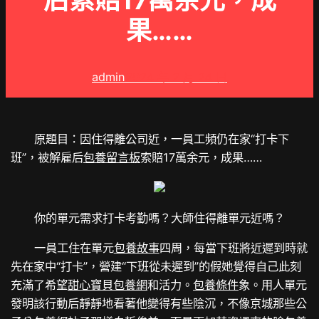
后索賠17萬余元，成
果……
admin
2024 年 2 月 24 日
原題目：因住得離公司近，一員工頻仍在家“打卡下
班”，被解雇后
包養留言板
索賠17萬余元，成果……
你的單元
需求打卡考勤嗎？
大師住得離單元近嗎？
一員工住在單元
包養故事
四周，
每當下班將近遲到時
就
先在家中“打卡”，
營建“下班從未遲到”的假她覺得自己此刻
充滿了希望
甜心寶貝包養網
和活力。
包養條件
象。
用人單元
發明該行動后
靜靜地看著他變得有些陰沉，不像京城那些公