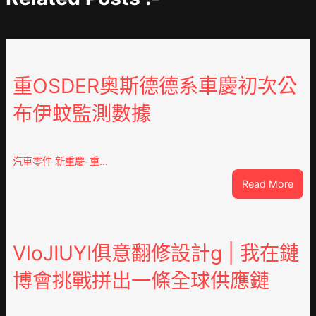
重OSDER奧斯德德系車慶初次公
布伊蚊監測數據
汽車零件 新重慶-重…
:
Read More
重
OSD
奧
斯
VloJIUYI俱意翻修設計g | 我在鏈
德
博會挑戰拼出一條全球供應鏈
德
系
車