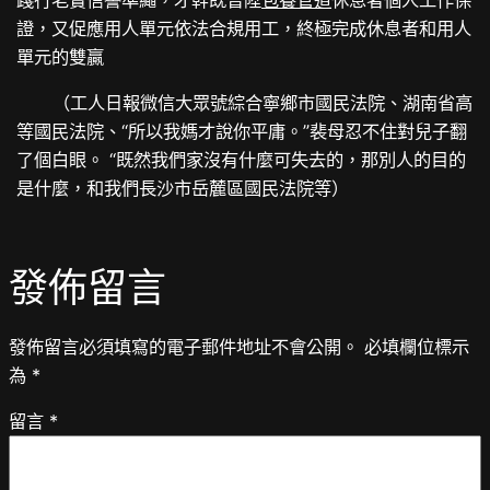
踐行老實信譽準繩
，
才幹既晉陞
包養管道
休息者個人工作保
證，
又促應用人單元依法合規用工，
終極完成休息者和用人
單元的雙贏
（工人日報微信大眾號
綜合寧鄉市國民法院、湖南省高
等國民法院、“所以我媽才說你平庸。”裴母忍不住對兒子翻
了個白眼。 “既然我們家沒有什麼可失去的，那別人的目的
是什麼，和我們長沙市岳麓區國民法院等
）
發佈留言
發佈留言必須填寫的電子郵件地址不會公開。
必填欄位標示
為
*
留言
*