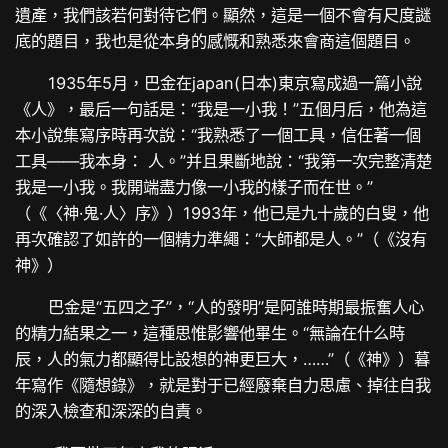
遺產，我們該若何對待它們。顯然，這是一個不會有尺度謎
底的題目，我也是從本身的感慨和熟悉來會商這個題目。
1935年5月，巴金在japan(日本)東京寫成過一篇小說
《人》，最后一句話是：“我是一小我！”五個月后，他為這
本小說集寫序時再次說：“我熟悉了一個工具，信任著一個
工具——我本身： 人。”并且果斷地說：“我第一次完整清楚
我是一小我。我開端盡力像一小我的樣子而在世。”
（《〈神·鬼·人〉序》）1993年，他已是九十歲的白叟，他
再次確認了如許的一個精力準繩：“大師都是人。”（《沒有
神》）
巴金是“五四之子”，“人的發明”是阿誰時期最振奮人心
的精力結果之一，這種思惟影響他畢生。“無論在什么時
辰，人的氣力都顯得比設想的神更巨大，……”（《神》）暮
年寫作《隨想錄》，就是對于已經廢棄自力思慮、掉往自我
的深入檢查和深深的自責。