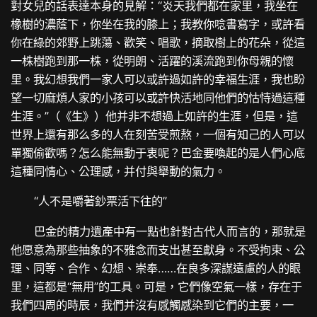
對女兒的話表達本身的見解：“炎天我們都在家里，我坐在
橡樹的濃蔭下，你坐在我的膝上；我教你唸書寫字，或許看
你在綠的郊野上跳蕩、歡笑、唱歌，摘取樹上的花朵，從這
一株樹跑到那一株，從明朗、活躍的溪流跑到你母親的懷
里。我幻想我們一家人可以或許過如許的幸福生涯，我也盼
望一切麻煩人家的小孩可以或許快活地同他們的怙恃過這種
生涯。”（《生》）他并非不想過上如許的生涯，但是，這
世界上還有那么多的人在刻苦受煎熬，一個有知己的人可以
單獨偷歡嗎？怎么能無動于衷呢？巴金要喚起的是人們心底
這種同情心、公理感，并付與舉動的氣力。
“人不是嚼著鈔票活下往的”
巴金的精力遺產中有一點也針對古代人而言的，那就是
他愿意為那些抽象的不雅念而支出甚至獻身。不受拘束、公
理、同等、合作、幻想、崇奉……在良多深謀遠慮的人的眼
里，這都是“無用”的工具。可是，它們像空氣一樣，存在于
我們四周的時辰，我們并沒有感觸感染到它們的主要，一