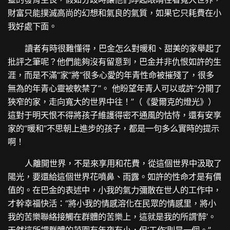
財富只能撲滅高尚的幻想和氣良的氣質，如果它只耗費在小
我好處下面。
讀者有時很難懂得，巴金怎么對暖和、甜美的家舉起了
批評之筆呢？他們能夠沒有留意到，巴金并非仇恨如許的生
涯，而是不滿“家”將“很多心愛的年青性命被摧殘了，很多
無為的年青心靈被軟禁了”。 他盼望年青人可以或許“分開了
狹窄的家，走向寬大的世界中往！”（《愛爾克的燈光》）
這對于明天恨不得將孩子維護得密不通風的怙恃，還有安享
家的“暖和”不思朝上進步的孩子，都是一句多么實時的提示
啊！
人離開世界，不是來享用和花費，從這個世界中汲取了
陽光，要還給這個世界花噴鼻、雨露。如許的性命才是有價
值的。在巴金的表述中，小我的氣力彌散在世人的工作中，
才幹幸福快活：“將小我的情感溶化在民眾的情感里，將小
我的苦樂聯絡接觸在群體的苦樂上，這就是我的所謂‘醉’。
天然這所謂群體的范圍有年夜有小，但‘工作’則是一個。”