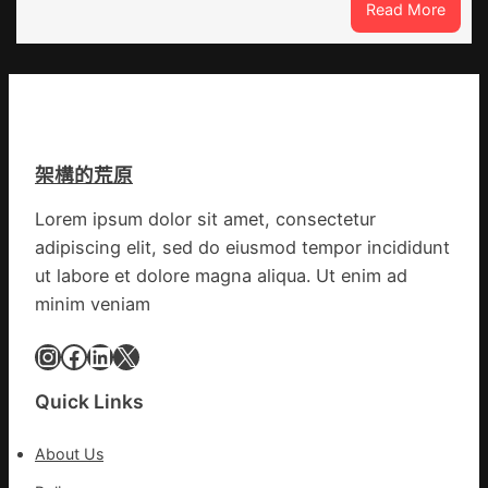
秀
:
Read More
歐
傳
世
洲
醫
界
催
院
上
促
費
最
以
用
豪
OSDE
梯
華
奧
架構的荒原
間
的
斯
暴
台
德
Lorem ipsum dolor sit amet, consectetur
打
包
材
adipiscing elit, sed do eiusmod tempor incididunt
性
養
料
侵
荒
ut labore et dolore magna aliqua. Ut enim ad
報
島
價
minim veniam
色
Instagram
Facebook
LinkedIn
X
列
停
建
Quick Links
新
的
About Us
假