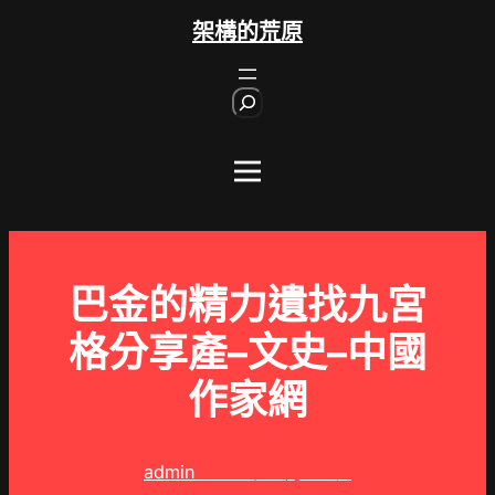
跳
架構的荒原
至
主
S
要
e
內
a
r
容
c
h
巴金的精力遺找九宮
格分享產–文史–中國
作家網
admin
2025 年 3 月 19 日