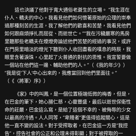
這也決議了他對于寬大通俗老蒼生的立場。 “我生涯在
仆人、轎夫的中心。我看見他們如何懷著原始的公理的崇奉
過那種刻苦的生涯，我了解他們的歡喜和苦楚，我看見他們
如何跟麻煩掙扎而屈從、而逝世亡。”“我在污穢嚴寒的馬房
里聽那些老轎夫在煙燈旁論述他們苦楚的經過的事況，或許
在門房里暗淡的燈光下聽到仆人收回盡看的嘆息的時辰，我
眼里含著淚珠，心里起了火普通的對抗的思惟。我宣誓要做
一個站在他們這一邊、輔助他們的人。”（《我的年少》）
“我是從‘下人’中心出來的，我應當回到他們里面往。”
（《〈將軍〉序》）
《家》中的叫鳳，是一個位置極端低微的梅香，但是，
在巴金的筆下，她心腸仁慈，心靈豐盛，最后以逝世保衛性
命的莊嚴，巴金這么寫，是給了這個不幸的、被侮辱的少女
以最高的冷遇。人人同等，“卑賤者”更值得追蹤關心，這是
他一直不變的設法。對于受搾取者，在巴金這一方是“我控
告”，控告社會的公正和公理未得彰顯；對于被搾取的一