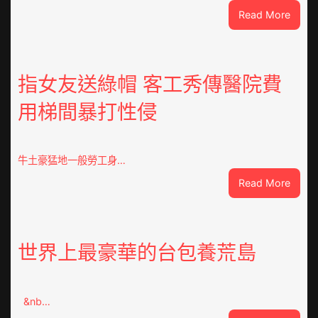
:
Read More
晨
安!
世
界
指女友送綠帽 客工秀傳醫院費
丨
用梯間暴打性侵
特
朗
普
稱
牛土豪猛地一般勞工身…
“普
:
Read More
特
指
會”
女
有
友
25％
送
世界上最豪華的台包養荒島
幾
綠
率
帽
不
客
勝
&nb…
工
利；