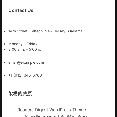
Contact Us
14th Street, Caltech, New Jersey, Alabama
Monday – Friday
8:00 a.m. – 5:00 p.m.
email@example.com
+1 (012) 345-6780
架構的荒原
Readers Digest WordPress Theme
|
Proudly powered By
WordPress