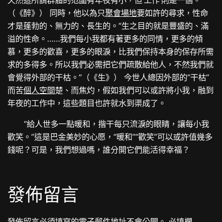
（《醉》） 同時，他以為只
聚會場地
要如許的尋求，性命
才是蓬勃的、無力的、長生的。“生之目的就是豐盛的、滿
溢的性命。……我們每小我都有著更多的同情，更多的傾
慕，更多的歡喜，更多的眼淚，比我們保持本身的保存所需
求的多得多。所以我們必需把它們疏散給他人，不然我們就
會覺得外部的干枯。”（《生》） 今世人總因外部的“干枯”
而苦
個人空間
楚、而焦灼，假如我們可以或許將小我，融到
年夜的工作中，這些題目也許就水到渠成了。
“給人世多一點暖和，揩干每只流淚的眼睛，讓每小我
歡笑。”這是巴金美妙的心愿，“暖和”“歡笑”可以或許值幾多
錢呢？可是，我們想過嗎，誰分開它們能活得幸福？
發佈留言
發佈留言必須填寫的電子郵件地址不會公開。
必填欄