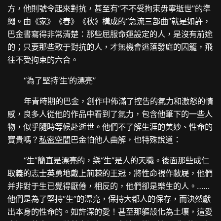
方，他則號令起來對抗，甚至有“不不受拘束毋寧逝世”的準
繩。由《家》《春》《秋》構成的“急流三部曲”就是如許，
巴金書寫得非常清楚：那些屈服命運設定的人，是沒有前途
的；只要那些敢于對抗的人，才無機會逃落發庭的囚籠，飛
往不受拘束的六合。
“為了堅持‘生’的漂亮”
年青時期的巴金，創作中佈滿了控告的氣力和激怒的情
感，良多人從他的作品中看到了氣力，包含他筆下的一些人
物，似乎隨時等候赴逝世。他們不了解生涯的美妙、性命的
寶貴嗎？
私密空間
巴金怕他人曲解，也特殊說道：
“生”簡直是漂亮的，樂“生”是人的天職。後面那些成仁
取義的志士英勇地戴上荊棘的王冠，將性命視作敝屣，他們
并非對于生已覺得厭倦，相反的，他們卻是樂生的人。……
他們是為了堅持“生”的漂亮，保持大都人的保存，而決然獻
出本身的性命的。如許深的愛！甚至那軀殼化為土壤，這愛