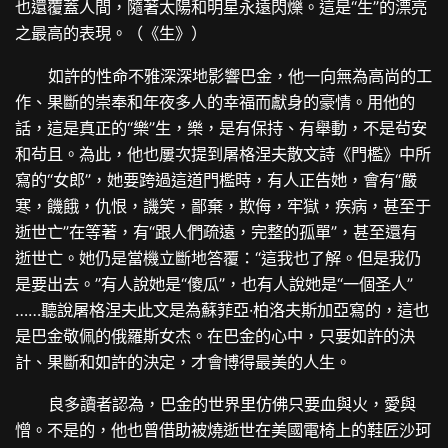
也還覆蓋人間，隨著太陽和明星永遠閃爍。這是“生”的漂亮
之最高的表現。（《生》）
如許的性命不雅深深地影響巴金，他一向無為高尚的工
作、果斷的崇奉和年夜多人的幸福而獻身的豪情。用他的
話，這是真正的“樂”生，樂，是有保持、有舉動，不是茍安
和茍且。為此，他也屢次提到屠格涅夫散文詩《門檻》中所
寫的“女郎”，她要跨過這道門檻時，有人正告她，會有“嚴
寒，饑餓，仇恨，譏笑，鄙棄，欺侮，牢獄，疾病，甚至于
逝世亡”在等著，有“跟人們疏遠，完整的孤單”，甚至還有
逝世亡。她仍是當機立斷地答覆：“這我也了解。但是我仍
是要出去。”有人說她是“傻瓜”，也有人說她是“一個圣人”
……聽說屠格涅夫此文是為蘇菲亞·柏洛夫斯加亞寫的，這也
是巴金敬佩的俄羅斯女杰。在巴金的心中，只要如許的決
計、果斷和如許的決定，才會博得最美的人生。
良多讀者認為，巴金的世界里仿佛只要血與火，愛與
憎。不是的，他也曾借助被燒逝世在美國電椅上的鞋匠沙珂