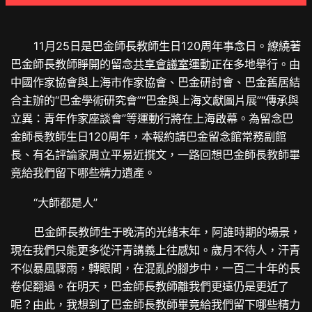
11月25日是巴金師長教師生日120周年事念日。繚繞著
巴金師長教師睜開的留念
共享會議室
運動正在多地舉行。由
中國作家協會與上海市作家協會、巴金研討會、巴金舊居結
合主辦的“巴金學術研究會”“巴金與上海文獻圖片展”“傳承與
立異：青年作家座談會”等運動行將在上海啟幕。為留念巴
金師長教師生日120周年，本報約請巴金留念館常務副館
長、有名評論家周立平易近撰文，一路回想巴金師長教師畢
竟給我們留下哪些精力遺產。
“大師都是人”
巴金師長教師生于晚清的光緒末年，阿誰時期的場景，
現在我們只能更多從汗青講義上往感知。歲月不待人，汗青
不似暴風驟雨，轉眼間，在混亂的腳步中，一百二十年的長
卷促翻過。在明天，巴金師長教師離我們更遠仍是更近了
呢？由此，我想到了巴金師長教師畢竟給我們留下哪些精力