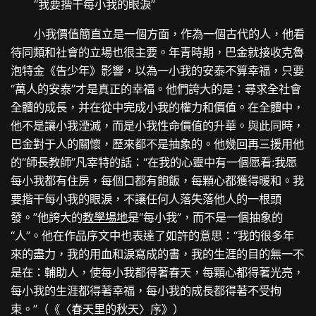
“我要揩干每小我的眼淚”
小我價值簡直立是一個方面，作為一個古代的人，他看
待同類和社會的立場也很主要。年青時期，巴金就接收克魯
泡特金《告少年》影響，以為一小我的安泰不算幸福，只要
“萬人的安泰”才是真正的幸福。他們誇大的是：尋求全社會
全體的成長，并在從中完成小我的權力和價值。在全體中，
他不是讓小我湮滅，而是小我性命價值的升華。與此同時，
巴金對于人的關懷，歷來都不是抽象的。他幾回再三援用他
的“師長教師”凡宰特的話：“在我的心靈中有一個愿看:我愿
每小我都有住房，每個口都有飽飯，每顆心都獲得暖和。我
要揩干每小我的眼淚，不讓任何人落失落他人的一根頭
發。”他誇大的
教學場地
是“每小我”，而不是一個抽象的
“人”。他在作品序文中也表達了如許的意思：“我的很多年
來的盡力，我的用血和淚寫成的書，我的生涯的目的無一不
是在：輔助人，使每小我都得著春天，每顆心都得著光亮，
每小我的生涯都得著幸福，每小我的成長都得著不受拘
束。”（《〈春天里的秋天〉序》）