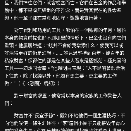
旦，我們掉往它們，就會梗塞而亡。它們在巴金的作品和舉
動中，都不是虛無縹緲的不雅念，而是實其實在的性命準
繩，他一輩子都在當真地固守、艱難地實行著。
對于實利和功用的工具，哪怕在一個艱難的年月，哪怕
本身的物資前提也好不到哪里的情形下，巴金也沒有向它們
垂頭。他屢屢說道：“錢并不會給我增添什么。使我可以或
許活得更好的仍是幻想。……誰見過堅持到百年、幾百年的
私家財富！保得住的卻是在某些人看來是極迷茫、極充實的
工具——幻想同崇奉。”他還明白表現：“人不是嚼著鈔票活
下往的，除了找錢以外，他還有更主要、更主要的工作
做。”（《〈憩園〉后記》）
對于財富的處置，他常常以本身的家族的工作警告人
們：
財富并不“長宜子孫”，假如不給他們一個生涯技巧，不
向他們唆使一條生涯途徑，“家”這個小圈子只能摧毀年青心
靈的發育生長，假如分歧時讓他們睜起眼睛往看寬大世界，