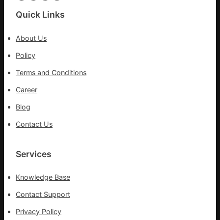
科
Quick Links
實
行
About Us
站
防
Policy
疫
Terms and Conditions
步
隊
Career
高
Blog
舉
旗
Contact Us
號
的
湊
Services
集
地
Knowledge Base
Contact Support
Privacy Policy