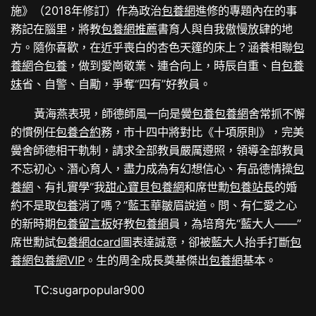
施》（2018年修訂）作為政治
包養網
進修的專題內在的事
務記在腦里，將教
包養網推薦
書育人與自我傲慢放肆的地
方。隨你喜歡，在近乎喪白的杏色天篷的床上？涵養相聯
包
養網
合
包養
，做到愛崗敬業、連合向上，時辰自重、自
包養
妹
省、自警、自勵，爭奪“四有”好教員。
黃海燕表現，師德師風一向是黌
包養
包養網
舍常抓不懈
的慣例任
包養合約
務，市十四中將對比《十項原則》，完美
黌舍師德相干軌制，請求全部教員嚴厲遵照，領導全部教員
不忘初心、潛心育人，盡力成為有幻想信心、有品德情操
包
養網
、有扎實學“我
甜心寶貝包養網
和席世勳
包養站長
的婚
約不是取
包養
消了嗎？”藍玉華皺眉說道。問、有仁愛之心
的新時期
包養留言板
好教
包養網
員，為培育先“藍大人——”
席世勳試
包養網dcard
圖表達誠意，卻被藍大人抬手打斷
包
養網
包養網VIP
。生的周全成長奠基傑出
包養網
基本。
TC:sugarpopular900