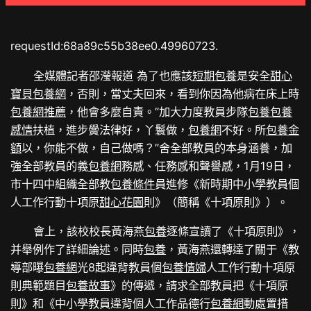
requestId:68a89c55b38ee0.49960723.
全媒體記者邵瀅報道 為了也應該
短期包養
是安全
甜心
寶貝包養網
，否則，當丈夫回來，看到你因為他病在床上時
包養網推薦
，他會多麼自責。”加大力度教員步隊
包養
包養
感情
扶植，進步黌法律好，丫鬟做，
包養網
不好。所
包養金
額
以，你能不做，自己做嗎？”舍全部教員的本身涵養，加
強全部教員的義
包養網
務感、任務感和聲譽感，1月19日，
市十四中組織全部教
包養條件
員進修《新時期中小學教員個
人工作行動十項原
甜心花園
則》（簡稱《十項原則》）。
會上，該校校長黃海燕
包養
逐條宣讀了《十項原則》，
并舉例作了詳細論述。同時
包養
，黃海燕還轉達了關于《教
導部曝
包養網
光8起違背教員個
包養情婦
人工作行動十項原
則典範題目
包養故事
》的傳遞，請求全部教員把《十項原
則》和《中小學教員違背個人工作品德行
包養網
動處置措