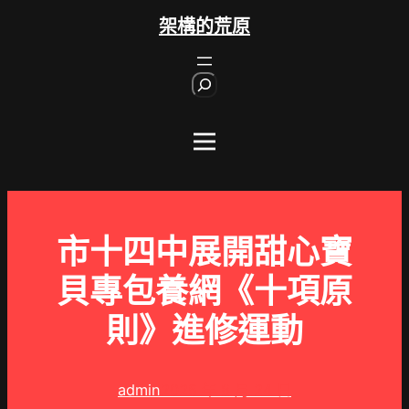
跳
架構的荒原
至
主
S
要
e
內
a
r
容
c
h
市十四中展開甜心寶
貝專包養網《十項原
則》進修運動
admin
2025 年 8 月 24 日