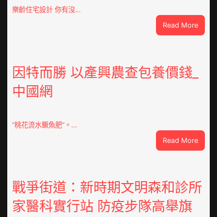
樂齡住宅設計 你有沒…
:
Read More
VloJI
俱
意
翻
因特而勝 以產興農查包養價錢_
修
中國網
設
計
g
|
“桃花流水鱖魚肥”。…
我
:
Read More
在
因
鏈
特
博
而
會
勝
戰爭街道：新時期文明森和診所
挑
以
戰
家醫科實行站 防疫步隊高舉旗
產
拼
興
出