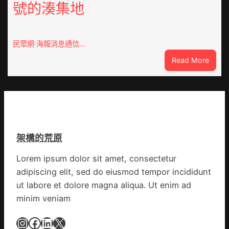
號的湊集地
農
一
查
條
包
全
養
民眾網·海報消息通信…
球
價
供
:
Read More
錢
應
戰
_
鏈
爭
中
街
國
道：
網
新
時
架構的荒原
期
文
Lorem ipsum dolor sit amet, consectetur
明
adipiscing elit, sed do eiusmod tempor incididunt
森
和
ut labore et dolore magna aliqua. Ut enim ad
診
minim veniam
所
家
Instagram
Facebook
LinkedIn
X
醫