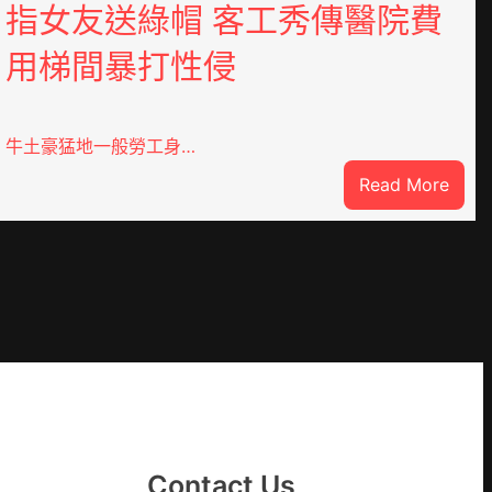
指女友送綠帽 客工秀傳醫院費
用梯間暴打性侵
牛土豪猛地一般勞工身…
:
Read More
指
女
友
送
綠
帽
客
工
秀
傳
Contact Us
醫