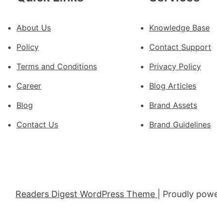
普
稱
“普
About Us
Knowledge Base
特
Policy
Contact Support
會”
有
Terms and Conditions
Privacy Policy
25
Career
Blog Articles
幾
率
Blog
Brand Assets
不
勝
Contact Us
Brand Guidelines
利
歐
洲
催
促
Readers Digest WordPress Theme
| Proudly pow
以
OS