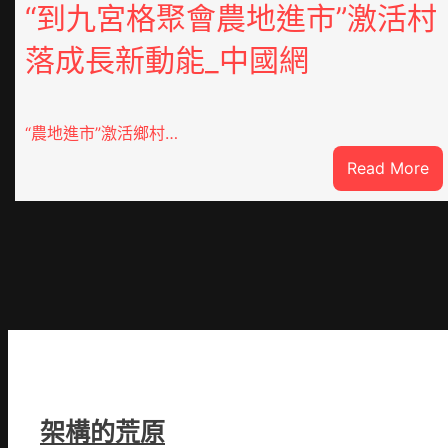
“到九宮格聚會農地進市”激活村
落成長新動能_中國網
“農地進市”激活鄉村…
:
Read More
“
九
宮
格
聚
會
農
地
進
市
架構的荒原
激