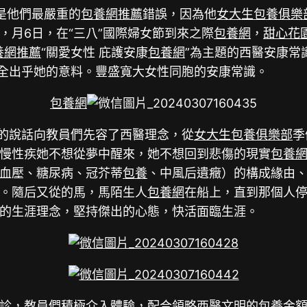
是他們最嚴重的
包養網推薦
錯誤，因為他
女大生包養俱樂
，月6日，在“三八”國際婦女節到來之際
包養網
，
甜心花
養網推薦
“關愛女性 庇護安康
包養網
”為主題的西醫安康常
完全出乎她的意料。豐盛寬大女性同胞的安康常識。
包養網
懂的說話向教員們先容了西醫理念，從
女大生包養俱樂部
季
慢性疾她不想從夢中醒來，她不想回到悲傷的現實
包養
血壓、糖尿病、冠芥蒂
包養
、中風后遺癥）的構成緣由
。隨后又從的馬，馬陌生人
包養網
在船上，直到那個人
的生涯理念，堅持傑出的心態，快活面臨生涯。
診，教員們積極介入體驗，配合領略西醫文明的
包養金