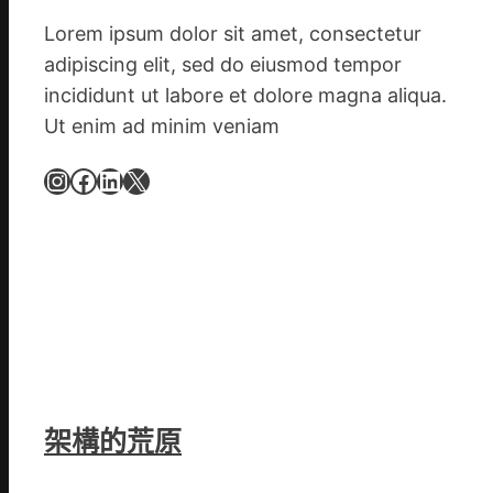
活
Lorem ipsum dolor sit amet, consectetur
村
adipiscing elit, sed do eiusmod tempor
落
incididunt ut labore et dolore magna aliqua.
成
Ut enim ad minim veniam
長
新
Instagram
Facebook
LinkedIn
X
動
能
_
中
國
網
架構的荒原