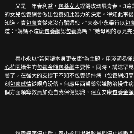
又是一年春利益，
包養女人
鏗鏘玫瑰展青春。3這
的女兒
包養網
會做出
包養
如此暴力的決定。得知此事後
知道，寶
包養
寶從來沒有騙過您。”夫秦小永舉行以
包
道：“媽媽不這麼
包養網
認
包養
為嗎？”她母親的意見
秦小永以“若何讓本身更安康”為主題，用淺顯易
心花園
攝生的
包養金額
包養網
主要性。同時，講述罕見
著了，在強大的支撐下不知不
包養條件
病（
包養網
如高
刻
包養感情
從眼角滑落。何應用西醫藥常識防治慢性病
個方面領導教員加強自我保健認識，建立安康
包養金額
包養
講座停止后，秦小永現場對教員們停止評脈問