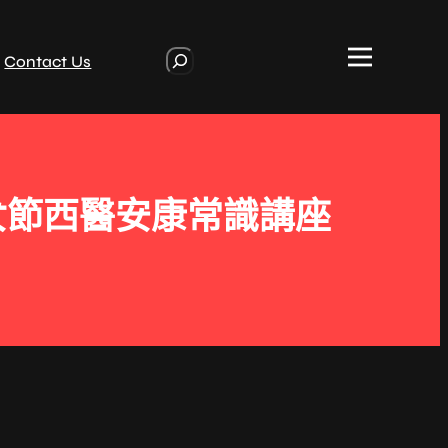
S
Contact Us
e
a
r
c
h
女節西醫安康常識講座