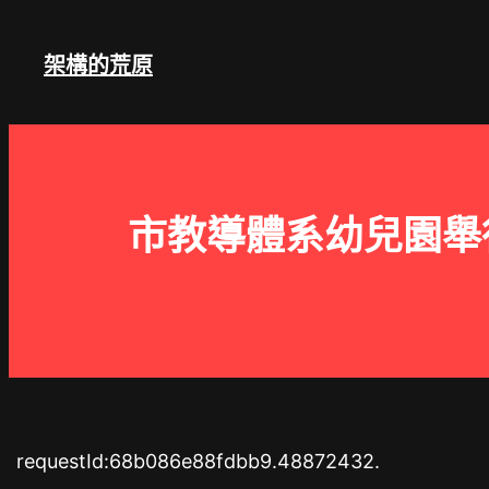
跳
至
架構的荒原
主
要
內
容
市教導體系幼兒園舉
requestId:68b086e88fdbb9.48872432.