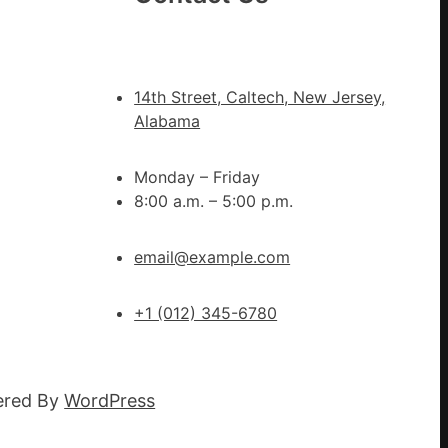
院
費
用
梯
14th Street, Caltech, New Jersey,
間
Alabama
暴
％
打
Monday – Friday
性
8:00 a.m. – 5:00 p.m.
侵
email@example.com
；
+1 (012) 345-6780
ered By
WordPress
DER