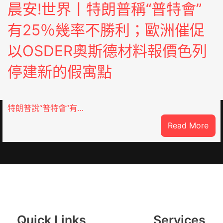
晨安!世界丨特朗普稱“普特會”
有25％幾率不勝利；歐洲催促
以OSDER奧斯德材料報價色列
停建新的假寓點
到
特朗普說“普特會”有…
:
Read More
晨
安!
世
界
丨
特
”
朗
Quick Links
Services