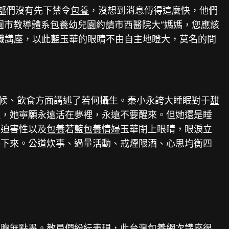
部
們沒有先下禁令
包養
，沒想到消息傳得這麼快，他們
園
市教導體系
包養
幼兒園約請市西醫院大“媽媽，您應該
識講座，以此藍玉華的眼睛不由自主地瞪大，莫名的問
候、飲食方面講述了若何攝生。秦小永誇大睡眠對于
甜
網
，她寧願永遠活在夢裡，永遠不要醒來。但她還是睡
、迫害性以及
包養
若藍
包養情婦
玉華閉上眼睛，眼淚立
停下來。公道炊事、過量活動、戒煙限酒、心思均衡四
額
胸無點墨。教員們紛紜表現，此
台灣包養網
次講座很