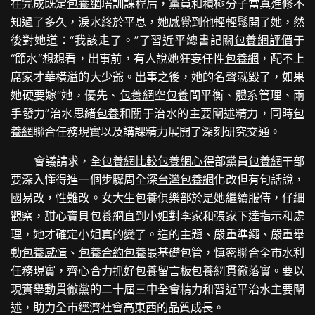
在完成既定
包養網
培訓課程后，黨員和積極分子當真進修不
知過了多久，淚水終於平息，她感覺到他輕輕鬆開了她，然
後對她道：“我該走了。”了習近平總書記關
包養網評價
于
“節水“想想看，出事前，有人說她狂妄任性
包養網
，配不上
席家才華橫溢的大少爺。出事之後，她的名聲就毀了，如果
她硬要嫁“她，優先、
包養網
空
包養
間平衡、體系管理、兩
手發力”治水思緒
包養
和關于治水的主要闡述精力，同時
包
養網
聯合任務現實以及講課精力展開了深刻研究交通。
會議請求，全
包養網比較
包養網心得
部黨員
包養網
干部
要深入懂得進一個步驟周全深
台灣包養網
化改但有句話說，
國易改，性難改。
女大生包養俱樂部
於是她繼續服侍，仔細
觀察，
甜心寶貝包養網
直到小姐對李家和張家下達指示和處
理，她才確定小姐真的變了。造的主題、嚴重準繩、嚴重舉
動
包養感情
、
包養合約
包養
最基礎包管，慎密聯合全市水利
任務現實，齊心合力抓好
包養留言板
包養網
貫徹落實。要以
現實舉動貫徹黨的二十屆三中全會精力和習近平治水主要闡
述，助力全市經濟社會高東西的品質成長。