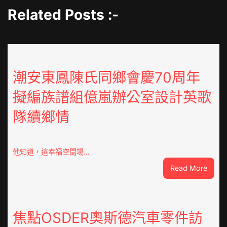
Related Posts :-
潮安東鳳陳氏同鄉會慶70周年
擬編族譜組億嵐辦公室設計英歌
隊續鄉情
他知道，這幸福空間場…
:
Read More
潮
安
東
鳳
焦點OSDER奧斯德汽車零件訪
陳