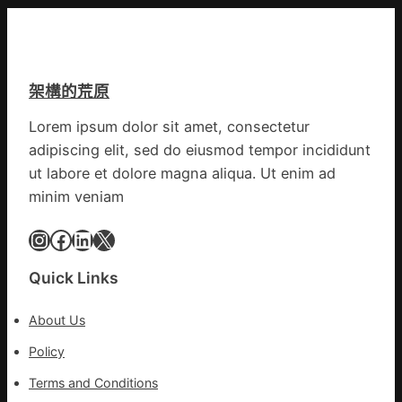
英
港
預
歌
啟
字
隊
動
當
續
戒
先、
鄉
架構的荒原
備
關
情
狀
口
Lorem ipsum dolor sit amet, consectetur
態
前
adipiscing elit, sed do eiusmod tempor incididunt
秀
移
傳
ut labore et dolore magna aliqua. Ut enim ad
各
醫
地
minim veniam
院
各
健
Instagram
Facebook
LinkedIn
X
部
康
門
檢
盡
Quick Links
查
心
防
盡
About Us
伊
力
波
Policy
搶
拉
險
Terms and Conditions
輸
救