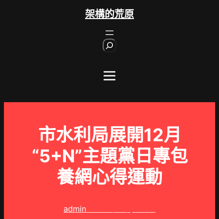
跳
架構的荒原
至
主
S
要
e
內
a
r
容
c
h
市水利局展開12月
“5+N”主題黨日專包
養網心得運動
admin
2025 年 8 月 21 日