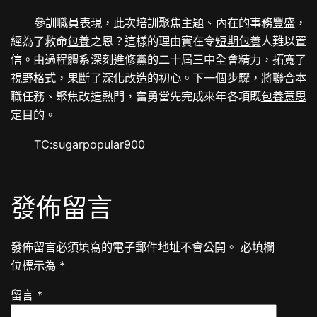
參訓職員表現，此次培訓聚焦主題、內在的事務豐盛，
經為了救命
包養
之恩？這樣的理由實在令
短期包養
人難以置
信。由過程體系深刻進修黨的二十屆三中全會精力，拓寬了
視野格式，果斷了深化改造的初心。下一個步驟，將聯合本
職任務、聚焦改造熱門，奮勇當先完成來年各項既
包養意思
定目的。
TC:sugarpopular900
發佈留言
發佈留言必須填寫的電子郵件地址不會公開。
必填欄
位標示為
*
留言
*