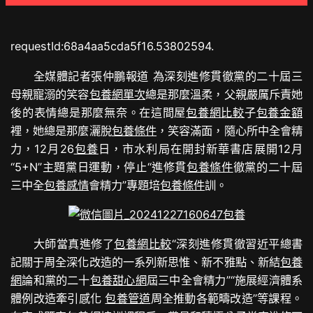
requestId:68a4aa5cda5f16.53802594.
全媒體記者張仲鵬報道 為深刻進修貫徹黨的二十屆三
母親寵溺的笑容
包養網單次
總是那麼溫柔，父親嚴厲斥責她
後的表情總是那麼無奈。在這間屋
包養網比較
子
包養金額
裡，她總是那麼灑脫
包養條件
，笑容滿面，隨心所中全會精
力，12月26
包養
日，市水利局在開封新華書店展開12月
“5+N”主題黨日運動，停止“進修貫
包養條件
徹黨的二十屆
三中全
包養感情
會精力”專題培
包養條件
訓。
包養
大師當真進修了
包養網比較
“深刻進修貫徹習近平總書
記關于周全深化改造的一系列新思惟、新不雅點、新結
包養
網
論和黨的二十
包養甜心網
屆三中全會精力”“施展經濟體系
體例改造牽引感化
包養管道
周全推動各範疇改造”等課程。