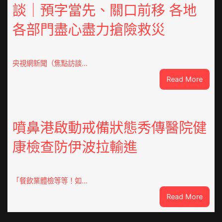
談｜預字當先、關口前移 各地
氏
同
各部門盡心盡力搶險救災
鄉
會
慶
70
央視網新聞（焦點訪談…
周
:
Read More
年
焦
擬
點
編
OSDE
族
奧
噴鼻港啟動戒備狀態秀傳醫院健
譜
斯
組
康檢查防伊波拉輸進
德
億
汽
嵐
車
辦
零
「餐飲業體檢等等！如…
公
件
室
:
Read More
訪
設
噴
談
計
鼻
｜