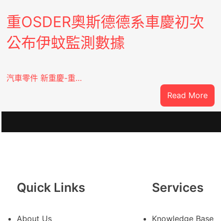
重OSDER奧斯德德系車慶初次
公布伊蚊監測數據
汽車零件 新重慶-重…
:
Read More
重
OS
奧
斯
德
德
系
Quick Links
Services
車
慶
初
About Us
Knowledge Base