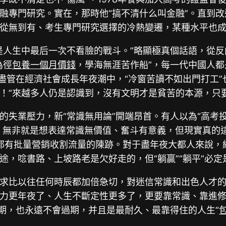
融專門研究。實在，那時他“搞不清什么叫金融”。直到
從無到有、考生專門研究選擇的冷熱變遷，某種水平也
是人生中最后一次不看臉的戰斗。”略顯極真個話語，從反
為徑
包養一個月價錢
，學海無涯苦作船”，每一代中國人
盡管在經濟社會成長年夜潮中，“冷窗苦讀不如出門打工
！”來越多人仍是認識到，沒有文明才是貧苦的本源，只
失業壓力，新“常識無用論”開端昂首。有人以為“高考投
各種，無非就是想表達常識無價值、奮斗有意義，但現實真的
基礎都有批量營銷收割流量的陳跡。對于盡年夜大都人來說
，唸書路、上坡路老是欠好走的，但“躺贏”“躺平”必定
求比以往任何時辰都加倍急切，對迷信常識和出色人才
力更年夜了、人生不斷定性更多了，更要靠常識、靠進
過期，也永遠不會過期，并且是最耐久、最靠得住的人生“