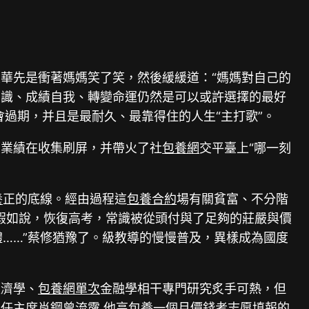
華先是衝著媽媽笑了笑，然後緩緩道：“媽媽對自己的
常識、成績自我、轉變命運仍然是可以或許選擇的最好
會過期，并且是最耐久、最靠得住的人生“主打歌”。
業業績在收集刷屏，并帶火了社
包養網
交平臺上“哪一刻
養
正的底線。經由過程這
包養合約
場有關貧富、不分階
假如說，恢復高考，常識被從頭付與了足夠的莊嚴與價
體……”蔡修猶豫了。級教導的慢慢普及，異樣成為國度
經濟學、
包養網單次
金融學相干專門研究炙手可熱，但
後任主席肖鋼曾流露,他高
包養一個月價錢
考志愿填報的