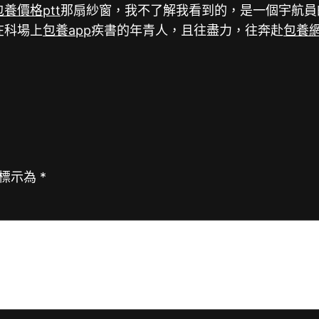
包養價格ptt
那扇紗窗，我不了解我看到的，是一個宇航員的
在科場上
包養app
疾書的年青人，且往盡力，往奔赴
包養
標示為
*