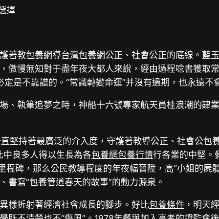
選擇
護著教
包養網
導
台灣包養網
公正、社會公正的底線。藍玉
，傲慢無知對于盡年夜大都人來說，經由過程唸書獲取
”必定是不靠譜的。“常識轉變命運”并沒有過期，也永遠不
場、執筆追夢之時，神船十六號專家航天員桂浪潮的肄
考一直堅持著最廣泛的介入度，守護著教導公正、社會公
包
此中良多人得以生長為各
包養網
包養行情
行各業的中堅。
里程碑，那么公民教導程度的年夜幅晉陞，高“小姐的屍
、書寫“
包養管道
春天的故事”的動力源泉。
異樣折射著經濟社會成長的腳步。好比
包養條件
，明天
學既不清楚也不“傷風”。1978年餐與加入高考的證監會