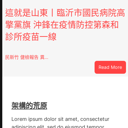
這就是山東丨臨沂市國民病院高
擎黨旗 沖鋒在疫情防控第森和
診所疫苗一線
民新竹 健檢報告 異…
:
Read More
這
就
是
山
東
架構的荒原
丨
臨
Lorem ipsum dolor sit amet, consectetur
沂
adipiscing elit, sed do eiusmod tempor