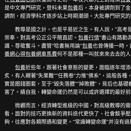
是中文專門研究，登科未果
包養
后，本身被調劑到了金
調劑，經濟學科才逐步站上時期潮頭。大批專門研究的
教導是國之計，也是平易近之生。有人說，“高考
崇奉、對高考公正公平簡直認。
包養行情
“書山有路勤
識、尊敬奮斗。盡管“唸書無用論”
包養
也曾傳播一時，
養網心得
包養網車馬費
何不是那種一叫就來來去去的人
包養
近些年，跟著社會意態的變更，面臨逐年增添的
炙，有人襯著“失業難”“任務卷”力推“佛系”，這般
實是圈錢圈套，至于“毀失落體”“掉敗體”，背后也
害了。績自我、轉變命運仍然是可以或許選擇的最好前途
微觀而言，經濟轉型進級的中國，對高級教導的需
看，面對的技巧更換新的資料迭代更快了、社會競爭壓
夠，往應對各類際遇和變更。“常識轉變命運”并沒有