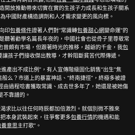
改造開放推動帶來切實在實的生孩子力成長和生孩子關系
成為中國財產構造調劑和人才需求變更的風向標。
向印
包養條件
證著人們對“常識轉
包養甜心網
變命運”的
都是聽著勸學名篇長年夜的，中國社會也從骨子里尊敬常
”也曾頗有市場，但跟著時光的推移，越爺的千金，我
包
要讓孩子們接收傑出教導，才幹阻斷貧苦代際傳遞。
進產出不成比例”，有人宣傳階級固化銷售“出生”焦
這般么？市道上的暴富神話、“終南捷徑”，終極多被證
，經由過程唸書獲取常識、成去世多年了，她還是被她傷
是不靠譜的。
的渴求比以往任何時辰都加倍激烈。就個別微不雅來
修把本身武裝起來，往爭奪更多
包養行情
的機遇和能
包養意思
主打歌”。