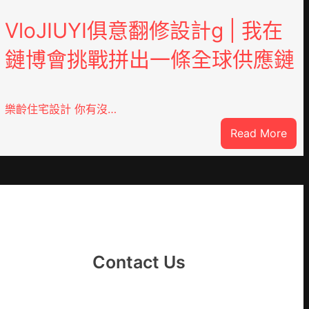
VloJIUYI俱意翻修設計g | 我在
鏈博會挑戰拼出一條全球供應鏈
樂齡住宅設計 你有沒…
:
Read More
VloJ
DER
俱
意
翻
修
設
計
Contact Us
g
|
我