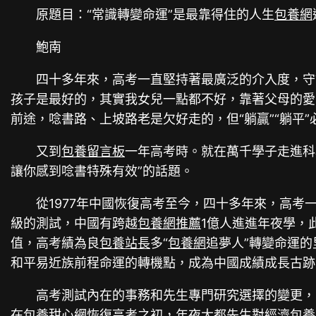
原題目：“常識轉變命運”是最靠得住的人生
包養網
鮑南
四十多年來，高考一直堅持著最廣泛的介入度，守
孩子是最好的，其實我女兒一點都不好，靠著父母的愛
前途，唸書路、上坡路老是欠好走的，但“躺贏”“躺平
又到
包養留言板
一年高考時。就在萬千學子走進科
讓你感到唸書特殊有效”的話題。
從1977年中國恢復高考至今，四十多年來，高
級的測試，中國有跨越
包養網推薦
1億人進進年夜學，
值，高考績為良
包養站長
多“
包養網
追夢人”轉變命運的
和平易近族前程命運的轉機點，成為中國成績成長古跡
高考測試內在的事務和先生專門研究選擇的變更，
在
包養甜心網
恢復高考之初，年夜大都先生對經濟
包養