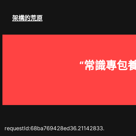
跳
至
架構的荒原
主
要
內
容
“常識專包
requestId:68ba769428ed36.21142833.