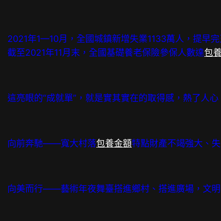
2021年1—10月，全國城鎮新增失業1133萬人，提
截至2021年11月末，全國基礎養老保險參保人數達
包
這亮眼的“成就單”，就是實其實在的取得感，熱了人心
向前奔馳——寬大村落
包養金額
特點財產不竭強大、失
向美而行——藝術年夜舞臺搭進鄉村、搭進廣場，文明