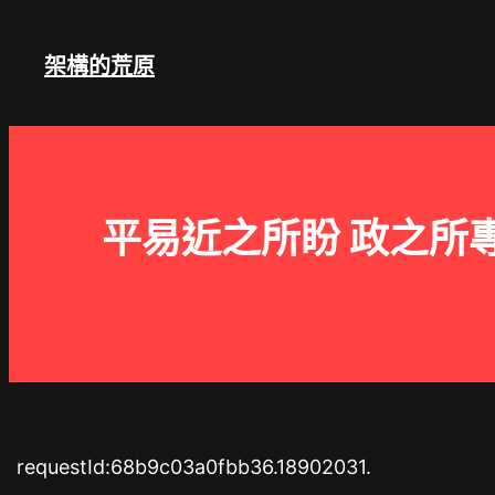
跳
至
架構的荒原
主
要
內
容
平易近之所盼 政之所
requestId:68b9c03a0fbb36.18902031.