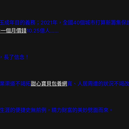
早完玉成年目的義務；2021年，全國40個城市打算新籌集
養一個月價錢
10.25億人……
，長了信念！
業渠道不竭拓
甜心寶貝包養網
寬、人居周遭的狀況不竭
生涯的便捷史無前例，精力財富的美妙劈面而來。