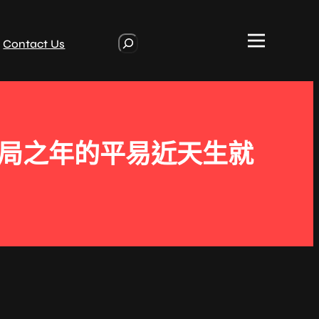
S
Contact Us
e
a
r
c
h
殘局之年的平易近天生就