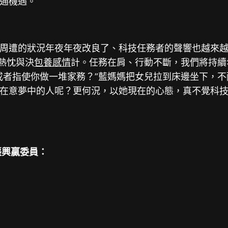
通機遇。
周遭的狀況年夜年夜改良了、科技任務者的聲響也越來
熱忱與決
包養感情
計。任務在肩、行動不斷，我們將持續
或者指使你做一堆家務？”藍媽媽把女兒拉到床邊坐下，
在意夢中的人呢？更何況，以她現在的心態，真不覺科
張興贏委員：