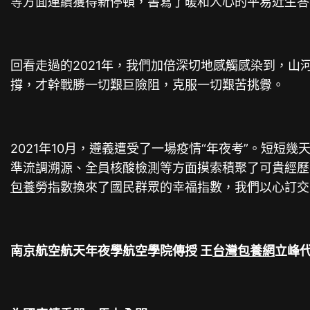
等方面連續獲得新停頓，書寫了暖和人心的平易近生答
回看走過的2021年，我們加倍深切地感觸感染到，
撐，才幹戰勝一切艱巨險阻，克服一切艱苦挑釁。
2021年10月，遵義遭受了一場疫情“年夜考”。短短幾
準流調溯源、全員核酸檢測等方面摸索積聚了可貴經歷
包養
勞指數換來了國民群眾的幸福指數，我們以心訂交
南京航空航天年夜學航空學院傳授 王
台灣包養網
立峰