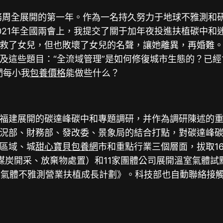
務周全展開的第一年。作為一名持久努力于地球不雅測和
021年全國兩會上，我提交了關于加年夜投進扶植碳中和
救了女兒，但也敗壞了女兒的名聲，讓她離異，再婚難。 
這些題目：“全流域管理”是如何修復城市生態的？已經
們每小我
包養價格
能做些什么？
福建展開的碳達峰碳中和專題調研，并作為調研陳述的
況部、財務部、發改委、景象局的結合打點，對碳達峰碳中
區域、城
甜心寶貝包養網
市和重點行業三個層面，拔取1
炭開采、放棄物處置）和11家團體公司展開溫室氣體試點
溫室氣體不雅測營業扶植成長計劃》。科技部也自動聯絡接