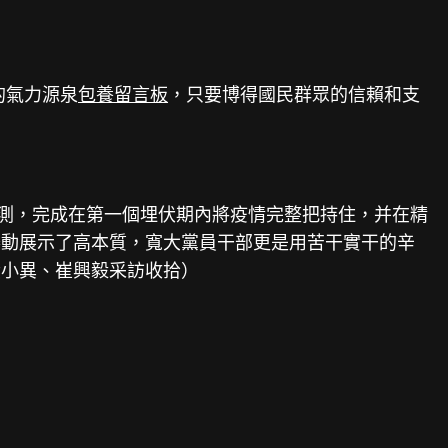
的氣力源泉
包養留言板
，只要博得國民群眾的信賴和支
測，完成在第一個埋伏期內將疫情完整把持住，并在精
舉動展示了高本質，寬大黨員干部更是用苦干實干的辛
黃小異、崔興毅采訪收拾）