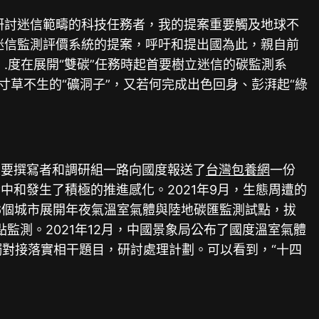
研討迷信範疇的科技任務者，我的提案重要觸及地球不
迷信監測評價系統的提案，呼吁和提出國為此，親自前
.度在展開“雙碳”任務時起首要樹立迷信的碳監測系
寸草不生的“礦洞子”，又若何完成出色回身、彭湃起“綠
重要撰寫者和調研組一路向國度報送了
台灣包養網
一份
和發生了積極的推進感化。2021年9月，生態周遭的
6個城市展開年夜氣溫室氣體與陸地碳匯監測試點，拔
監測。2021年12月，中國景象局公布了國度溫室氣體
觸對接落實相干題目，研討處理計劃。可以看到，“十四