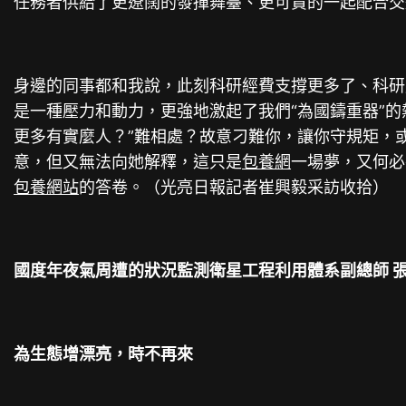
任務者供給了更遼闊的發揮舞臺、更可貴的一起配合交
身邊的同事都和我說，此刻科研經費支撐更多了、科研
是一種壓力和動力，更強地激起了我們“為國鑄重器”的
更多有實麼人？”難相處？故意刁難你，讓你守規矩，
意，但又無法向她解釋，這只是
包養網
一場夢，又何必
包養網站
的答卷。（光亮日報記者崔興毅采訪收拾）
國度年夜氣周遭的狀況監測衛星工程利用體系副總師 
為生態增漂亮，時不再來