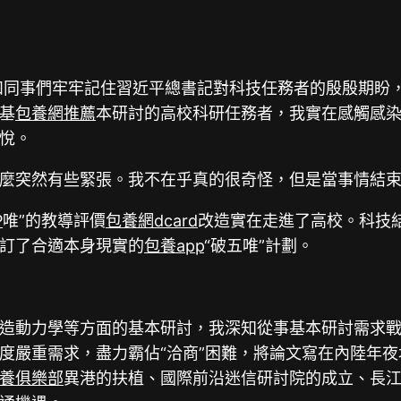
我和同事們牢牢記住習近平總書記對科技任務者的殷殷期盼
基
包養網推薦
本研討的高校科研任務者，我實在感觸感
悅。
麼突然有些緊張。我不在乎真的很奇怪，但是當事情結
P
唯”的教導評價
包養網dcard
改造實在走進了高校。科技
訂了合適本身現實的
包養app
“破五唯”計劃。
造動力學等方面的基本研討，我深知從事基本研討需求
度嚴重需求，盡力霸佔“洽商”困難，將論文寫在內陸年夜
養俱樂部
異港的扶植、國際前沿迷信研討院的成立、長