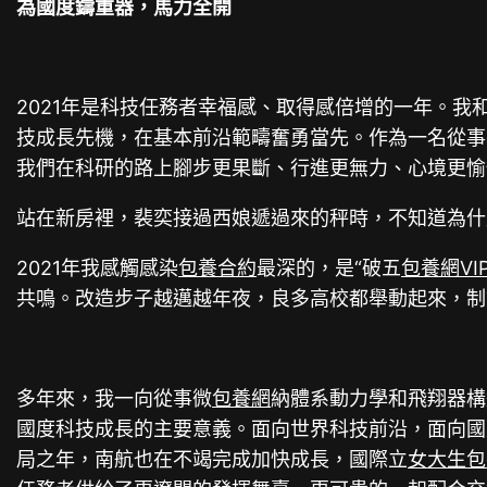
為國度鑄重器，馬力全開
2021年是科技任務者幸福感、取得感倍增的一年。
技成長先機，在基本前沿範疇奮勇當先。作為一名從事
我們在科研的路上腳步更果斷、行進更無力、心境更愉
站在新房裡，裴奕接過西娘遞過來的秤時，不知道為什
2021年我感觸感染
包養合約
最深的，是“破五
包養網VI
共鳴。改造步子越邁越年夜，良多高校都舉動起來，制
多年來，我一向從事微
包養網
納體系動力學和飛翔器構
國度科技成長的主要意義。面向世界科技前沿，面向國
局之年，南航也在不竭完成加快成長，國際立
女大生包