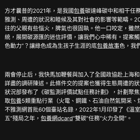
方才曩昔的2021年，是我國
包養
碳達峰碳中和相干任
雅測、周遭的狀況和睦候及其對社會的影響等範疇。2
往的父親有些惱火，脾氣也很固執。他一口咬定，雖然
統，展開碳源匯的迷信評價，讓我們心中稀有。提案觸及
色動力”？讓綠色成為生孩子生涯的底
包養故事
色，我
兩會停止后，我快馬加鞭餐與加入了全國政協赴上海和
詳盡的調研陳述。此條件交的提案也獲得生態周遭的狀
狀況部發布了《碳監測評價試點任務計劃》，計劃聚焦
取
包養
5類重點行業（火電、鋼鐵、石油自然氣開采、煤
不雅測網首批60個臺站名錄，2022年1月印發了《
五”殘局之年，
包養網dcard
“雙碳”任務“火力全開”。