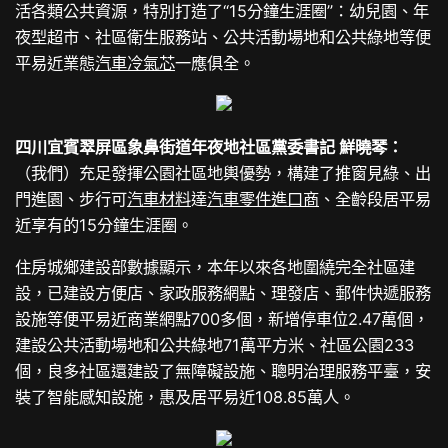
活各類公共資源，特別打造了“15分鐘生涯圈”：幼兒園、年
夜型超市、社區衛生服務站、公共活動場地和公共綠地等便
平易近業態
汽車冷氣芯
一應俱全。
四川宜賓翠屏區象鼻街道年夜地社區黨委書記
鮮
曉琴：
（我們）充足發揮公園社區地輿優勢，構建了推窗見綠、出
門進園、步行可
汽車材料
達
汽車零件進口商
、全齡段居平易
近享有的15分鐘生涯圈。
住房城鄉建設部數據顯示，本年以來各地圍繞完全社區建
設，已建設方便店、家政服務網點、理發店、郵件快遞服務
設施等便平易近商業網點700多個，新增停車位2.47萬個，
建設公共活動場地和公共綠地71萬平方米、社區公園233
個，良多社區還建設了無障礙設施、聰明治理服務平臺，安
裝了智能感知設施，惠及居平易近108.85萬人。