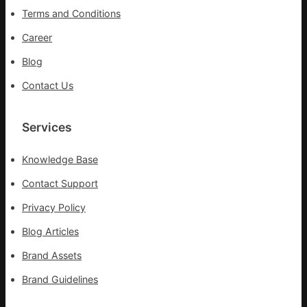
拉
險
Terms and Conditions
輸
救
進
災
Career
Blog
Contact Us
Services
Knowledge Base
Contact Support
Privacy Policy
Blog Articles
Brand Assets
Brand Guidelines