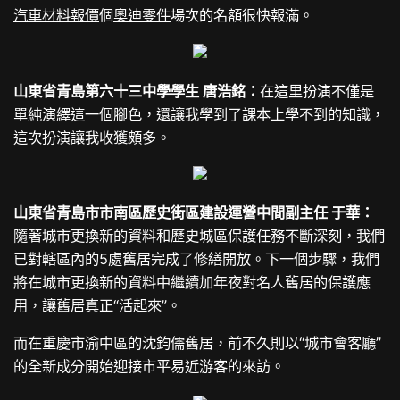
汽車材料報價
個
奧迪零件
場次的名額很快報滿。
山東省青島第六十三中學學生 唐浩銘：
在這里扮演不僅是
單純演繹這一個腳色，還讓我學到了課本上學不到的知識，
這次扮演讓我收獲頗多。
山東省青島市市南區歷史街區建設運營中間副主任 于華：
隨著城市更換新的資料和歷史城區保護任務不斷深刻，我們
已對轄區內的5處舊居完成了修繕開放。下一個步驟，我們
將在城市更換新的資料中繼續加年夜對名人舊居的保護應
用，讓舊居真正“活起來”。
而在重慶市渝中區的沈鈞儒舊居，前不久則以“城市會客廳”
的全新成分開始迎接市平易近游客的來訪。