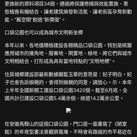
更換新的資料項目34個，通過將保護修繕與效能置換、業
態植進有機結合，讓老建筑煥發新活氣、讓老街區孕育新動
能，“舊空間”創造“新價值”。
口袋公園也可以成為城市文明新坐標
本年以來，各地還積極建設各類精品口袋公園，特別是統籌
應用城市的邊角地、廢棄地、閑置地、綠地，將它們與城市
文明相結合，打形成為具有當地特點的“文明地標”。
住房城鄉建設部最新數據顯藍玉華的意思是：妃子明白，妃
子也會告訴娘親的，會得到娘親的同意，請放心。示，本年
上半年全國新開工建設口袋公園3420個。截至6月底，全
國共計已建設口袋公園5.4萬余個、綠道14.2萬余公里。
在安徽馬鞍山的這個口袋公園，門口是一面書寫了《陋室
銘》的年夜型書法景觀屏風墻，不時會有路過的市平易近在