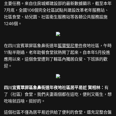
主要任務。來自住房城鄉建設部的最新數據顯示，截至本年
7月底，全國106個完全社區試點共建設改革老年服務站、
社區食堂、幼兒園、社區衛生服務站等各類公共服務設施
1246個。
在四川宜賓翠屏區象鼻街道年
藍寶堅尼零件
夜地社區，午時
11點半剛過，老年助餐食堂就熱鬧了起來。自本年5月投進
應用以來，這個食堂遭到了轄區內獨居白叟、下班族的歡
迎。
四川宜賓翠屏區象鼻街道年夜地社區居平易近 賀相林：
有
了（社區）食堂，我們夫妻兩個都在這吃，便利又衛生，想
吃啥就舀啥，挺好的。
這個社區不僅為居平易近供給了便利的食堂，還充足整合盤