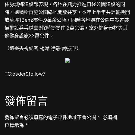
住房城鄉建設部表現，各地在鼎力推進口袋公園建設的同
時，還積極實施公園綠地開放共享，本年上半年共計輪換開
放草坪1
Benz零件
.9萬余公頃，同時各地還在公園中設置裝
備擺設乒乓球臺3
保時捷零件
.2萬余張，室外健身器材等其
他健身設施23萬余件。
（總臺央視記者 楊瀟 徐靜 譚振華）
TC:osder9follow7
發佈留言
發佈留言必須填寫的電子郵件地址不會公開。
必填欄
位標示為
*