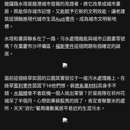
龍躍路水塔是龍港城市發展的見證者，將它改革成城市書
房，既能保存城市記憶，又能賦予它新的文明效能，讓老建
筑從頭融進現代城市生涯
Audi零件
，成為城市文明新地
標。
水塔和書房聯系在了一路，污水處理廠能與城市公園畫等號
嗎？在重慶市沙坪壩區，
福斯零件
這個問題有個確定的謎
底。
面前這個綠草如茵的公園其實就位于一座污水處理廠上。在
綠草
賓利零件
茵茵下16他們想，裴
德系車材料
奕身手不
錯，
水箱精
會不會趁機一個人逃出軍營？於是商隊在祁州花
城呆了半個月，心想如果裴毅真的逃了，肯定會聯繫米的處
所，天天“消化”著周邊數萬居平易近的生涯污水。