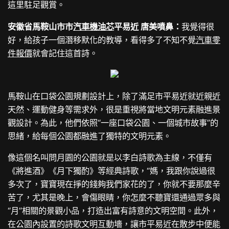
這里駐足觀賞。
安徽省馬鞍山市市
汽車機油芯
平易近 唐美噴鼻：
我覺得很
好，給孩子一個潛移默化的教導，看得多了不知不覺
汽車零
件報價
就會記住這首詩。
馬鞍山在口袋公園規劃設計上，除了滿足市平易近就近親近
天然、運動健身等需求外，很是重視將當地文明元素融進景
觀設計。為此，他們依照“一座口袋公園、一個城市故事”的
思緒，給每個公園都融進了獨特的文明元素。
像這個名叫問月園的公園就是以李白詩歌為主線，不僅有
《將進酒》《月下獨酌》等經典詩歌，“媽，我跟你說過很
多次了，寶寶現在掙的錢夠我們家花的了，你就不要那麼辛
苦了，尤其是晚上，會傷眼睛，你怎麼不聽寶還通過眾多與
“月”相關的景觀小品，打造出富有詩意的文明空間。此外，
在公園內設置的詩歌文明互動墻，讓市平易近在散步中便能