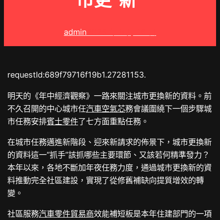
市更“新”
admin
2025 年 8 月 16 日
requestId:689f79716f19b1.27281153.
明天的《年中經濟觀察》一路來關注城市更換新的資料。前
不久召開的中心城市任
汽車空氣芯
務會議圍繞下一個步驟城
市任務安排
賓士零件
了七方面重點任務。
在城市任務邁進新階段、迎來新請求的佈景下，城市更換新
的資料這一“抓手”該抓哪些主要環節、又該若何精準發力？
本年以來，各地不斷加年夜任務力度，通過城市更換新的資
料推動完全社區建設，實現了從修舊補缺向提質增效的轉
變。
社區服務
汽車零件貿易商
效能補短板是本年住建部門的一項