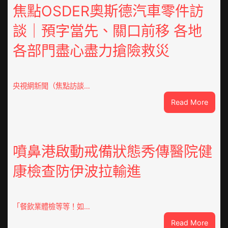
鳳
焦點OSDER奧斯德汽車零件訪
陳
談｜預字當先、關口前移 各地
氏
同
各部門盡心盡力搶險救災
鄉
會
慶
70
央視網新聞（焦點訪談…
周
:
Read More
年
焦
擬
點
編
OSDE
族
奧
噴鼻港啟動戒備狀態秀傳醫院健
譜
斯
組
康檢查防伊波拉輸進
德
億
汽
嵐
車
辦
零
「餐飲業體檢等等！如…
公
件
室
:
Read More
訪