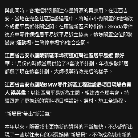
與此同時，各地還特別關注存量資源的再應用。在江西吉
安，當地在完全社區建設過程中，將城市小微閑置的地塊改
革成便平易近休閑空間。在廬陵新區禾埠街道，
Skoda零件
德系車零件
通過居平易近平易近主協商，這塊閑置空位即將
變身“運動場+生態停車場”的復合空間。
江西省吉安市廬陵新區
禾埠
街道
紅聲
社區居平易近
鄧好
華
：
1月份的時候當局供給了3套改革計劃，年夜多數鄰居
都選了現在這套計劃，大師很等待改完后的樣子。
江西省吉安市廬陵
BMW零件
新區工程建設局項目現場負責
人 梁英偉：
以社區居平易近為主體，組建改革理事會，持
續跟進了更換新的資料項目標設計、選材、施工全過程。
“新場景”帶出“新活氣”
本年以來，隨著城市更換新的資料的不斷加快，不少處所出
現了一些以往未有的消費娛樂“新場景”。不僅成為城市新的