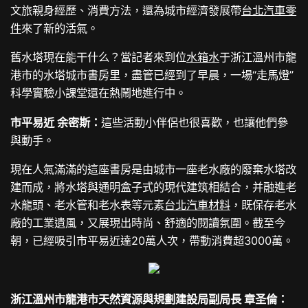
文旅親身經歷、消費方法，還為城市經濟發展帶
台北汽車零
件
來了新的活氣。
舊水塔現在能干什么？當記者來到位
水箱水
于浙江溫州市龍
港市的水塔城市書房里，盡管已經到了早晨，一場“走馬燈”
科學實驗小課堂還在熱鬧地進行中。
市平易近 余密斯：
這些活動小伴侶也很喜歡，也讓他們參
與動手。
現在人氣滿滿的這座書房是由城市一座老水廠的廢棄水塔改
建而成，將水塔與通明盒子式的現代建筑相結合，并融進老
水龍頭、老水管和老水表等元素
台北汽車材料
，既保存老水
廠的工業遺風，又展現出時尚、舒適的閱讀氛圍。截至今
朝，已經吸引市平易近達20萬人次，帶動消費超3000萬。
浙江溫州市龍港市天然資源與規劃建設局副局長
章圣倫
：