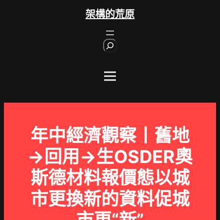
跳
架構的荒原
至
主
S
要
e
內
a
r
容
c
h
年中經濟觀察丨舊地
→回用→生OSDER奧
斯德材料報價態以城
市更換新的資料促城