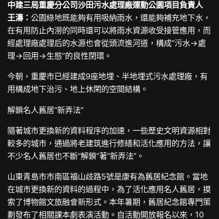
中建三局重慶分公司沙田污水處理廠運動公園項目負責人
王濤：
公園綠地既能夠有用吸納雨水，還能夠補充地下水，
在有用防止內澇的同時還可以將雨水資源收受接管應用，而
經處理廠處理后的水源也會從頭流進河道，構成“污水→處
理→回用→生態”的良性閉環。
今朝，重慶市已經建成9座地埋、半地埋式污水處理廠，有
用構成地下治污、地上休閑的空間結構。
解鎖名人舊居“新弄法”
隨著城市更換新的資料程序的加速，一些歷史文明資源相對
較多的城市，通過將老建筑進行修繕和活化應用的方法，讓
不少名人舊居也不斷“解鎖”著“新弄法”。
山東青島市市南區福山歧路5號是康有為舊居紀念館。當地
在城市更換新的資料的過程中，為了活化應用名人舊居，摸
索了博物館文旅融會新形式。本年暑期，舊居紀念館專門策
劃發布了相關課本劇表演活動。自活動開放報名以來，10