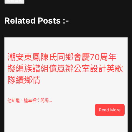
Related Posts :-
潮安東鳳陳氏同鄉會慶70周年
擬編族譜組億嵐辦公室設計英歌
隊續鄉情
他知道，這幸福空間場…
:
Read More
潮
安
東