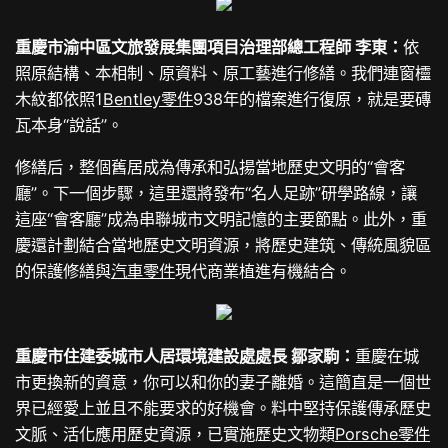
重慶市渝中區文旅發展集團項目治理部總工程師 李東：
依
照原結構、本相制、原資料、原工藝進行修繕。我們連窗欞
木紋都依照1
Bentley零件
938年的檔案進行復原，就是要磚
瓦本身“說話”。
修繕后，整個舊居成為傳承和弘揚當地歷史文明的“會客
廳”。下一個步驟，這里還將發布“名人足跡”研學路線，讓
這座“會客廳”成為串聯城市文明記憶的主要節點。此外，重
慶還計劃結合當地歷史文明資源，將歷史建筑、傳統風貌區
的保護修繕與
汽車零件
現代商業植進有機結合。
重慶市住建委城市人居環境建設處處長 鄒家駒：
重慶在城
市更換新的資意，你可以和你的妻子離婚。這簡直是一個世
界已經愛上並且不能要求的好機會。料中堅持保護傳承歷史
文脈、活化應用歷史資源，已實施歷史文物類
Porsche零件