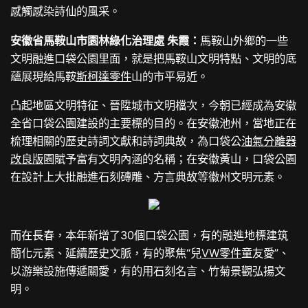
感觸感染詩仙的風采。
安徽省馬鞍山市園林綠化治理處 朱霞：
馬鞍山外鄉的一些
文明融進口袋公園里面，就是把馬鞍山文明特點、文明的底
蘊展現給馬鞍
斯柯達零件
山的市平易近。
凸起地區文明特征、晉陞城市文明檔次，今朝已經成為安徽
全省口袋公園建設的主要標的目的。在安徽池州，當地正在
梳理相關的歷史詩詞文獻和詩詞典故，為口袋公
油氣分離器
改良版
園賦予富有文明內涵的名稱；在安徽黃山，口袋公園
在設計上大批融進石刻磚雕、方言典故等徽州文明元素。
而在長春，本年新增了30個口袋公園，有的融進地標建筑
簡化元素、延續歷史文脈，有的聚焦“兒
VW零件
童友愛”、
以游樂設施傳遞關愛，有的用石刻名言、竹菊景觀弘揚文
明。