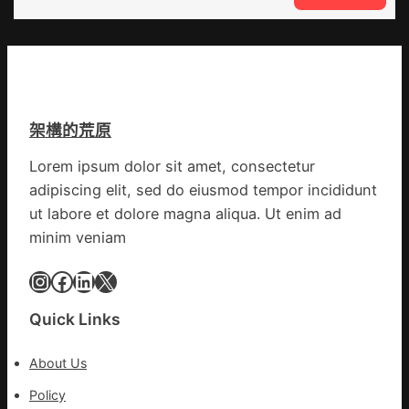
設
噴
談
計
鼻
｜
英
港
預
歌
啟
字
隊
動
當
續
戒
先、
鄉
架構的荒原
備
關
情
狀
口
Lorem ipsum dolor sit amet, consectetur
態
前
adipiscing elit, sed do eiusmod tempor incididunt
秀
移
傳
ut labore et dolore magna aliqua. Ut enim ad
各
醫
地
minim veniam
院
各
健
Instagram
Facebook
LinkedIn
X
部
康
門
檢
盡
Quick Links
查
心
防
盡
About Us
伊
力
波
Policy
搶