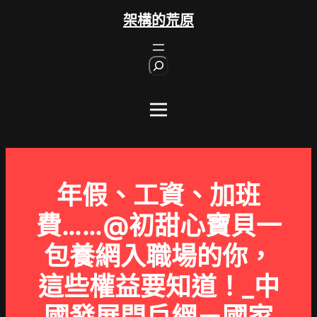
跳
架構的荒原
至
主
S
要
e
內
a
r
容
c
h
年假、工資、加班
費……@初甜心寶貝一
包養網入職場的你，
這些權益要知道！_中