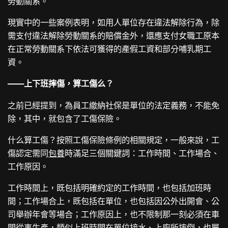
勞動關系。
現實中的一些案例表明，如用人單位存在違法解除行為，除
需支付違法解除勞動關系的賠償金外，還應支付女職工原本
在正常勞動關系下依法可獲得的產假工資和部分哺乳期工
資。
——上下班摔傷，算工傷么？
之前已經提到，為員工繳納社保是單位的法定義務，不能免
除，其中，就包含了工傷保險。
什么算工傷？按照工傷保險條例的相關規定，一般來說，工
傷認定需同
包養
時滿足三個關鍵詞：工作時間、工作場合、
工作原因。
工作時間上，既包括明確約定的工作時間，也包括加班時
間；工作場合上，既包括在單位，也包括因公外出開會、公
司舉辦年會等場合；工作原因上，也不限制那一刻必須在車
間從事生產，類似上班時間在單位接水、上廁所摔倒，也屬