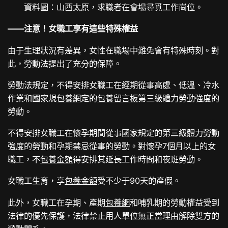
資料圖：山西太原，求職者在會場尋覓工作崗位。
——注意！女職工享有這些特殊權益
由于生理狀況有差異，女性在職場中難免會有特殊時刻。對
此，勞動法提出了充分的保障。
勞動法規定，不得安排女職工在經期從事高處、低溫、冷水
作業和國家規
包養網
定的
包養留言板
第三級體力勞動強度的
勞動。
不得安排女職工在懷孕期間從事國家規定的第三級體力勞動
強度的勞動和孕期禁忌從事的勞動。對懷孕7個月以上的女
職工，不
包養金額
得安排其延長工作時間和夜班勞動。
女職工生育，享
包養金額
受不少于90天的產假。
此外，女職工在孕期、產期
包養網
和哺乳期的勞動權益受到
法律的優先保護，法律禁止用人單位無正當理由解除雙方的