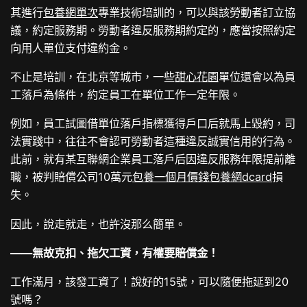
其進行
包養網單次
專業技術培訓的，可以與該勞動者訂立協
議，約定服務期。勞動者違反服務期約定的，應當按照約定
向用人單位支付違約金。
不止是培訓，在北京等城市，一些
甜心花園
單位還會以為員
工落戶為條件，約定員工在單位工作一定年限。
例如，員工試圖借單位落戶指標獲得戶口后就馬上毀約，司
法實踐中，往往不會認可勞動者這種違反誠實信用的行為。
此前，就有某互聯網企業員工落戶后因違反服務年限提前離
職，被判賠償公司10萬元
包養一個月價錢
包養網dcard
損
失。
因此，說走就走，也許沒那么簡單。
——無故克扣、拖欠工資，有權要賠償金！
工作滿月，該發工資了！說好的15號，可以隨便拖延到20
號嗎？