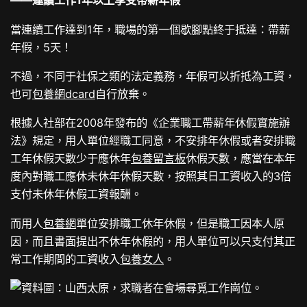
——連續工作1年以上享受帶薪年假
當連續工作達到1年，職場的第一個歇腳點終于抵達：帶薪
年假，5天！
不過，不同于社保之類的法定義務，年假可以折抵為工資，
也可
包養網dcard
自行放棄。
根據人社部在2008年發布的《企業職工帶薪年休假實施辦
法》規定，用人單位經職工同意，不安排年休假或者安排職
工年休假天數少于應休年
包養留言板
休假天數，應當在本年
度內對職工應休未休年休假天數，按照其日工資收入的3倍
支付未休年休假工資報酬。
而用人
包養網
單位安排職工休年休假，但是職工因本人原
因，而且書面提出不休年休假的，用人單位可以只支付其正
常工作期間的工資收入
包養女人
。