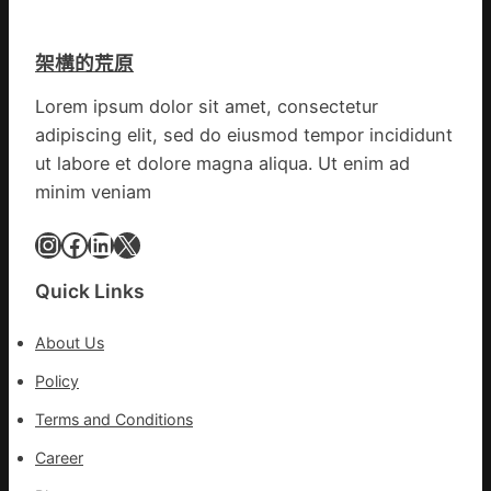
譜
斯
組
德
億
架構的荒原
汽
嵐
車
辦
Lorem ipsum dolor sit amet, consectetur
零
公
adipiscing elit, sed do eiusmod tempor incididunt
件
室
訪
ut labore et dolore magna aliqua. Ut enim ad
設
談
minim veniam
計
｜
英
預
Instagram
Facebook
LinkedIn
X
歌
字
隊
當
Quick Links
續
先、
鄉
關
情
About Us
口
前
Policy
移
Terms and Conditions
各
地
Career
各