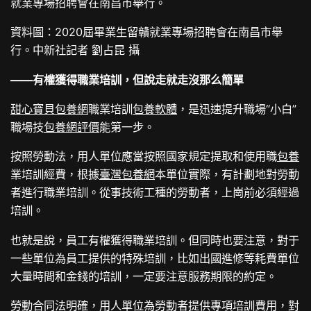
就業專場招聘會在南昌市舉行。
資料圖：2020屆畢業生留贛就業專場招聘會在南昌市舉
行。中新社記者 劉占昆 攝
——有權獲得職業培訓，但說走就走沒那么簡單
甜心寶貝包養網
職業培訓
包養軟體
，是迅速提升職場“小白”
職場技
包養網評價
能第一步。
按照勞動法，用人單位應當按照國家規定提取和使用職
包養
業培訓經費，根據
臺灣包養網
本單位實際，有計劃地對勞動
者進行職業培訓。從事技術工種的勞動者，上崗前必須經過
培訓。
也就是說，員工有權獲得職業培訓。但同時也要注意，對于
一些單位為員工提供的特殊培訓，比如出國進修等耗費單位
大量時間和金錢的培訓，一定要注意服務期限的約定。
勞動合同法明確，用人單位為勞動者提供專項培訓費用，對