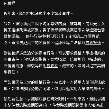
包養網
近年來，職場中還涌現出不少霸凌事件。
諸如，銀行新員工因不喝領導敬的酒，被辱罵、扇耳光；女
員工拒絕跳舞被辭退；男子稱聚餐時被高管兩次拿煙頭
包養
價格
燙臉……這些行為往往已經超出了正常的工作管理范
圍，直接侵犯員工的名譽權、健康權等合法權益
包養管道
。
對
包養網
這些過分的霸凌行為，可以要求侵權人承擔相應的
民事責任，包括消除影響、賠禮道歉、賠償對自己造成的身
體傷害治療、修復等費用
包養網
。嚴重的，還可以追究其刑
事責任。
而如果因為正當的維權行為，被欺凌一方遭用人單位違法處
理，如違法解除勞動合同等，還可以追究用人單位的責任。
最后要注意，爭議解決存在時效限制。一般來說，勞動爭議
申請仲裁的時效期間為1年。仲裁時效期間從當事人知道或