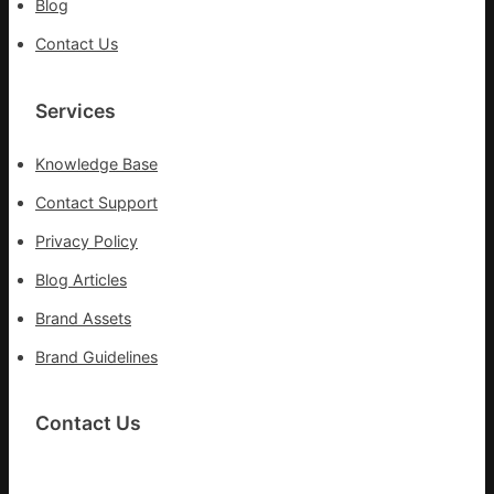
Blog
部
門
Contact Us
盡
心
盡
Services
力
搶
Knowledge Base
險
救
Contact Support
災
Privacy Policy
Blog Articles
Brand Assets
Brand Guidelines
Contact Us