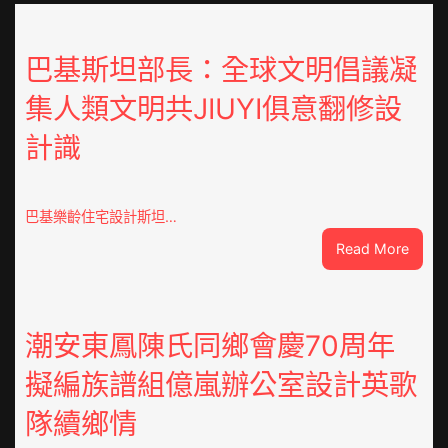
巴基斯坦部長：全球文明倡議凝
集人類文明共JIUYI俱意翻修設
計識
巴基樂齡住宅設計斯坦…
:
Read More
巴
基
斯
坦
潮安東鳳陳氏同鄉會慶70周年
部
擬編族譜組億嵐辦公室設計英歌
長：
全
隊續鄉情
球
文