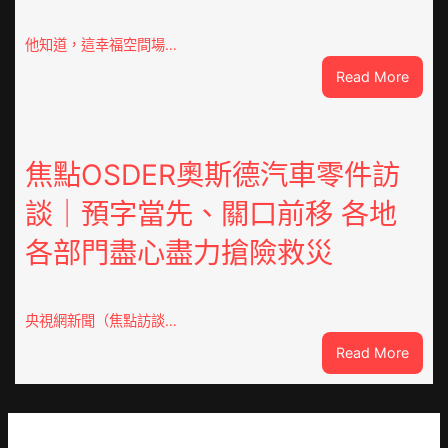
明
倡
他知道，這幸福空間場…
議
:
Read More
凝
潮
集
安
人
東
類
鳳
焦點OSDER奧斯德汽車零件訪
文
陳
明
談｜預字當先、關口前移 各地
氏
共
同
JIUYI
各部門盡心盡力搶險救災
鄉
俱
會
意
慶
翻
70
央視網新聞（焦點訪談…
修
周
設
:
Read More
年
計
焦
擬
識
點
編
OSDE
族
奧