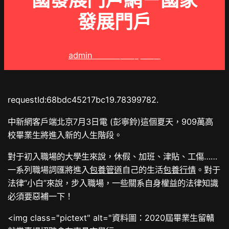
國發展門戶網－國家
發展門戶
admin
2025 年 9 月 8 日
requestId:68bdc45217bc19.78399782.
中新網客戶端北京7月3日電 (彭寧鈴)這個夏天，909萬高
校畢業生將進入新的人生階段。
對于初入職場的大學生來說，休假、加班、津貼、工傷……
一系列職場詞匯將進入
包養管道
自己的生活
包養行情
。對于
法律“小白”來說，步入職場，一些關系自身權益的法律知識
必須要惡補一下！
<img class="pictext" alt="資料圖：2020屆畢業生留贛