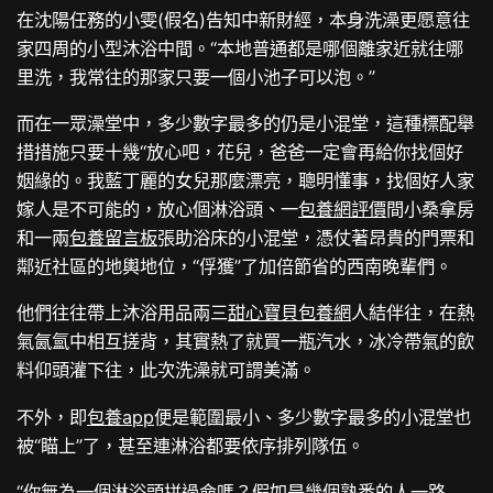
在沈陽任務的小雯(假名)告知中新財經，本身洗澡更愿意往
家四周的小型沐浴中間。“本地普通都是哪個離家近就往哪
里洗，我常往的那家只要一個小池子可以泡。”
而在一眾澡堂中，多少數字最多的仍是小混堂，這種標配舉
措措施只要十幾“放心吧，花兒，爸爸一定會再給你找個好
姻緣的。我藍丁麗的女兒那麼漂亮，聰明懂事，找個好人家
嫁人是不可能的，放心個淋浴頭、一
包養網評價
間小桑拿房
和一兩
包養留言板
張助浴床的小混堂，憑仗著昂貴的門票和
鄰近社區的地輿地位，“俘獲”了加倍節省的西南晚輩們。
他們往往帶上沐浴用品兩三
甜心寶貝包養網
人結伴往，在熱
氣氤氳中相互搓背，其實熱了就買一瓶汽水，冰冷帶氣的飲
料仰頭灌下往，此次洗澡就可謂美滿。
不外，即
包養app
便是範圍最小、多少數字最多的小混堂也
被“瞄上”了，甚至連淋浴都要依序排列隊伍。
“你無為一個淋浴頭拼過命嗎？假如是幾個熟悉的人一路