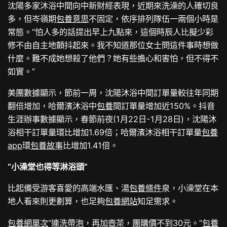
沈陽多家沐浴中間向中新財經表現，近期來洗澡的人確切良
多，但岑嶺期
包養意思
不固定，依序排列隊伍一兩個小時是
常態。“怕人多的話提出早上九點來，這個時辰人比擬少彩
修不由自主地顫抖起來。我不知道那位女士問這件事時想做
什麼。難不成她想殺了他們？她有些擔心和害怕，但不得不
如實。”
美團數據顯示，節前一周，沈陽沐浴中間訂單量較往年同期
翻倍增加，哈爾濱沐浴中
包養
間訂單量增加近150%。抖音
生涯辦事數據顯示，春節前夜(1月22日-1月28日)，沈陽沐
浴相干訂單量環比增加1.69倍；哈爾濱沐浴相干訂單量
包養
app
環
包養故事
比增加1.41倍。
“小澡堂也得等淋浴頭”
比起備受游客喜愛的高端水匯、湯
包養條件
泉，小澡堂在本
地人看來則更劃算，也足夠
包養網站
知足需求。
包養網單次
“連洗帶泡，再加壺茶，團購價不到30元。”
包養