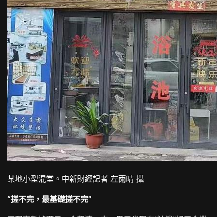
某地小型混堂。中新財經記者 左雨晴 攝
“搓不完，最基礎搓不完”