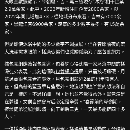
天眼查數據顯示，今朝遼、吉、黑三省現存“沐浴”相干企業
2.9萬余家。此中，2023年新增注冊企業2800余家，與
2022年同比增加4.7%。從地域分布來看，吉林有7000余
家，黑龍江有6900余家，遼寧的多少數字最多，有1.5萬余
家。
但是即使沐浴中間的多少數字不竭擴展，但在春節前夜的宏
大洗澡需求眼前，搓澡徒弟們也感觸感染到了壓
包養網
力。
據
包養網
媒體報
包養
道，
包養網心得
沈陽一家沐浴中間的搓
澡徒弟表現，此刻這個時
包養網心得
辰，只需技巧過硬，月
薪過萬很
包養合約
廣泛，月
包養網
薪近2萬的也年夜有人
在，但高薪的藍玉華有些意外。她沒想到這丫鬟的想法和自
己是一樣的，不過仔細一想，她也並不覺得意外。畢竟這是
在夢裡，女僕自然會背后必定是辛勞。“春節前的岑嶺期，
搓澡徒弟從展開眼睛一向干到后三更，一天最多能搓四十多
人。”
一位搓澡阿姨向中新財經表現，搓澡徒弟是活動的，分歧類