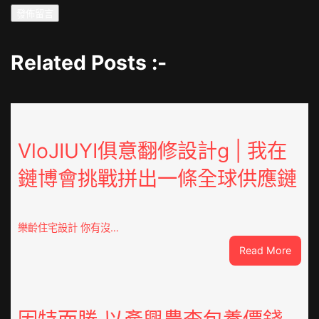
Related Posts :-
VloJIUYI俱意翻修設計g | 我在
鏈博會挑戰拼出一條全球供應鏈
樂齡住宅設計 你有沒…
:
Read More
VloJI
俱
意
翻