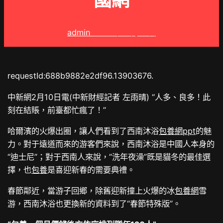
國網
admin
2025 年 8 月 1 日
requestId:688b9882e2df96.13903676.
中新網2月10日電(中新財經記者 左雨晴) “人多、良多！此
刻在結賬，前臺都忙瘋了！”
哈爾濱的火爆出圈，讓人們看到了西南沐浴
包養網ppt
的魅
力。對于遠道而來的游客們來說，西南沐浴是中國人本身的
“迪士尼”；對于西南人來說，“洗年夜澡”既是貓冬的最佳選
擇，也
包養
是喜迎新春的需要典禮。
春節鄰近，當游子回鄉，除舊迎新撞上火爆的冰
包養網
雪
游，西南沐浴也更換新的資料到了“春節特殊版”。