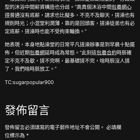
型的沐浴中間薪資構造也分歧。“高真個沐浴中間
包養網心
得
普通沒有底薪，請求也比擬多，不克不及聊天，搓澡也有
規則時光；小混堂利潤薄，靠的是回頭客，搓澡徒弟也有必
定底薪，搓澡時也能不受拘束輪換。”
她表現，本身地點澡堂的日常平凡搓澡辦事是到早晨十點擺
佈，但近期
包養網
延時成為常態。“此刻這
包養合約
時辰確
定不克不及歇，搓不完啊，最基礎搓不完，啥時辰沒人搓
了，我們啥時辰放工。”
TC:sugarpopular900
發佈留言
發佈留言必須填寫的電子郵件地址不會公開。
必填欄
位標示為
*