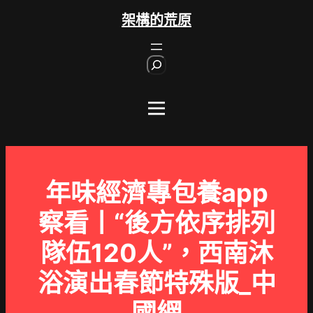
跳
架構的荒原
至
主
S
要
e
內
a
r
容
c
h
年味經濟專包養app
察看丨“後方依序排列
隊伍120人”，西南沐
浴演出春節特殊版_中