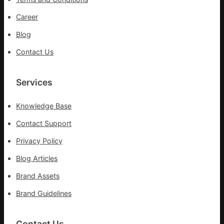
步
隊
Career
高
Blog
舉
旗
Contact Us
號
的
湊
Services
集
地
Knowledge Base
Contact Support
Privacy Policy
Blog Articles
Brand Assets
Brand Guidelines
Contact Us