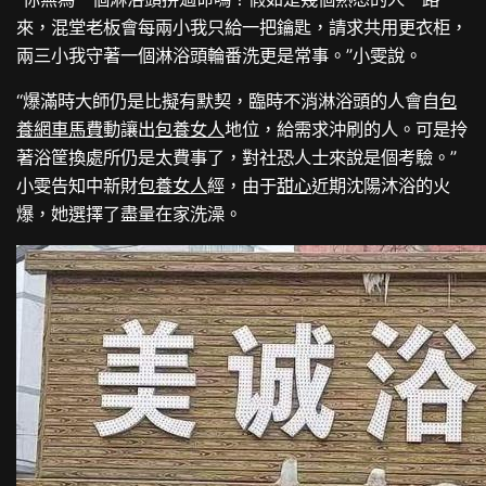
來，混堂老板會每兩小我只給一把鑰匙，請求共用更衣柜，
兩三小我守著一個淋浴頭輪番洗更是常事。”小雯說。
“爆滿時大師仍是比擬有默契，臨時不消淋浴頭的人會自
包
養網車馬費
動讓出
包養女人
地位，給需求沖刷的人。可是拎
著浴筐換處所仍是太費事了，對社恐人士來說是個考驗。”
小雯告知中新財
包養女人
經，由于
甜心
近期沈陽沐浴的火
爆，她選擇了盡量在家洗澡。