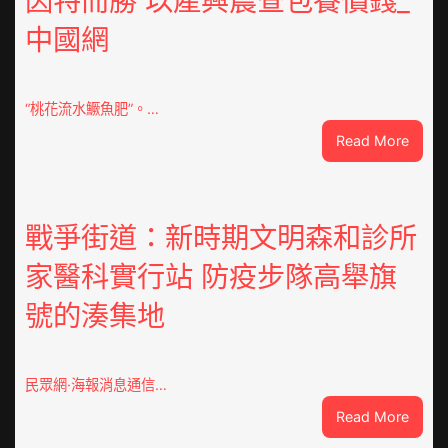
因特而勝 以產興農查包養價錢_
修
中國網
設
計
g
|
“桃花流水鱖魚肥”。…
我
:
Read More
在
因
鏈
特
博
而
會
勝
戰爭街道：新時期文明森和診所
挑
以
戰
家醫科實行站 防疫步隊高舉旗
產
拼
興
出
號的湊集地
農
一
查
條
包
全
養
民眾網·海報消息通信…
球
價
供
:
Read More
錢
應
戰
_