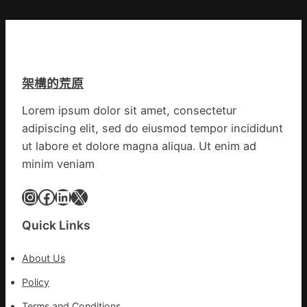
鏈
爭
中
街
國
道：
網
新
時
架構的荒原
期
文
Lorem ipsum dolor sit amet, consectetur
明
adipiscing elit, sed do eiusmod tempor incididunt
森
和
ut labore et dolore magna aliqua. Ut enim ad
診
minim veniam
所
家
Instagram
Facebook
LinkedIn
X
醫
科
Quick Links
實
行
About Us
站
防
Policy
疫
Terms and Conditions