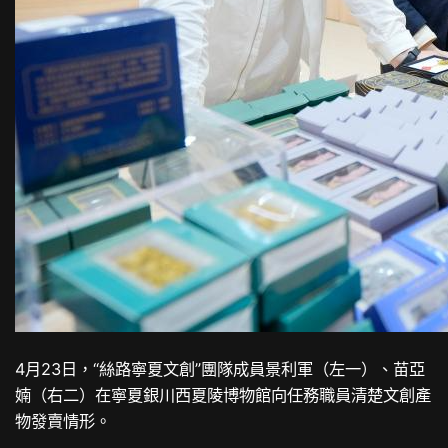
4月23日，“絲路寧夏文創”團隊成員景利軍（左一）、苗亞
婻（右二）在寧夏銀川西夏陵博物館向任務職員清楚文創產
物發賣情形。