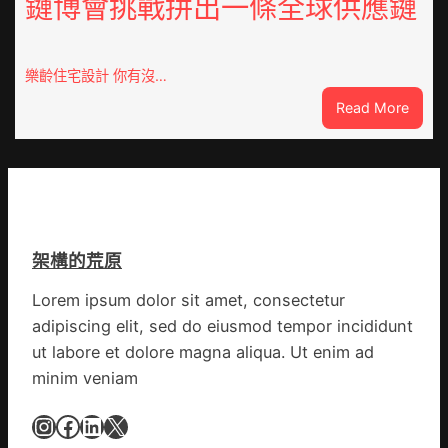
鏈博會挑戰拼出一條全球供應鏈
德
旗
系
沖
車
鋒
慶
在
樂齡住宅設計 你有沒…
初
疫
:
Read More
次
情
VloJI
公
防
俱
布
控
意
伊
第
翻
蚊
森
修
監
和
設
測
診
架構的荒原
計
數
所
g
據
疫
Lorem ipsum dolor sit amet, consectetur
|
苗
adipiscing elit, sed do eiusmod tempor incididunt
我
一
在
ut labore et dolore magna aliqua. Ut enim ad
線
鏈
minim veniam
博
會
Instagram
Facebook
LinkedIn
X
挑