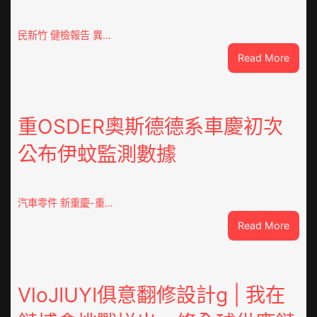
民新竹 健檢報告 異…
:
Read More
這
就
是
山
重OSDER奧斯德德系車慶初次
東
公布伊蚊監測數據
丨
臨
沂
市
汽車零件 新重慶-重…
國
:
Read More
民
重
病
OSDE
院
奧
高
斯
VloJIUYI俱意翻修設計g | 我在
擎
德
黨