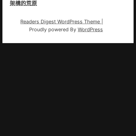
架構的荒原
Readers Digest WordPress Theme
|
Proudly powered By
WordPress