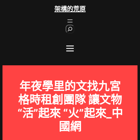
跳
架構的荒原
至
主
S
要
e
內
a
r
容
c
h
年夜學里的文找九宮
格時租創團隊 讓文物
“活”起來 “火”起來_中
國網