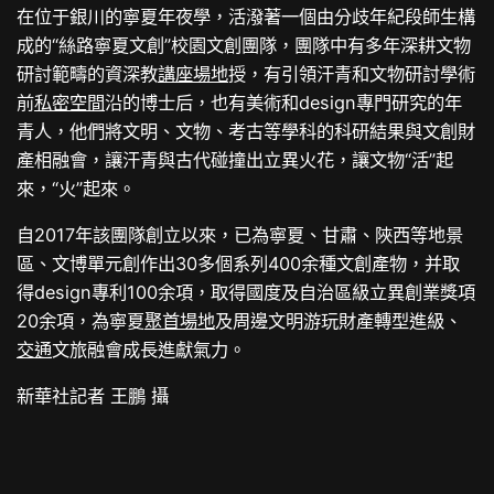
在位于銀川的寧夏年夜學，活潑著一個由分歧年紀段師生構
成的“絲路寧夏文創”校園文創團隊，團隊中有多年深耕文物
研討範疇的資深教
講座場地
授，有引領汗青和文物研討學術
前
私密空間
沿的博士后，也有美術和design專門研究的年
青人，他們將文明、文物、考古等學科的科研結果與文創財
產相融會，讓汗青與古代碰撞出立異火花，讓文物“活”起
來，“火”起來。
自2017年該團隊創立以來，已為寧夏、甘肅、陜西等地景
區、文博單元創作出30多個系列400余種文創產物，并取
得design專利100余項，取得國度及自治區級立異創業獎項
20余項，為寧夏
聚首場地
及周邊文明游玩財產轉型進級、
交通
文旅融會成長進獻氣力。
新華社記者 王鵬 攝