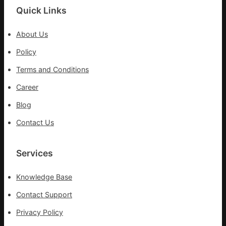
戰
Quick Links
拼
出
About Us
一
條
Policy
全
Terms and Conditions
球
供
Career
應
Blog
鏈
Contact Us
Services
Knowledge Base
Contact Support
Privacy Policy