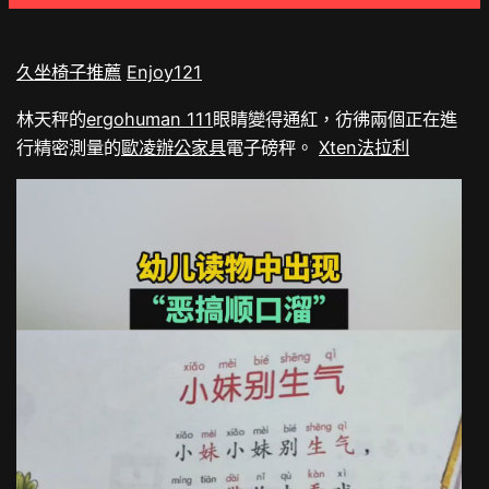
久坐椅子推薦
Enjoy121
林天秤的
ergohuman 111
眼睛變得通紅，彷彿兩個正在進
行精密測量的
歐凌辦公家具
電子磅秤。
Xten法拉利