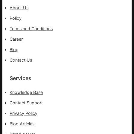
實
About Us
行
Policy
站
防
Terms and Conditions
疫
步
Career
隊
Blog
高
舉
Contact Us
旗
號
Services
的
湊
集
Knowledge Base
地
Contact Support
Privacy Policy
Blog Articles