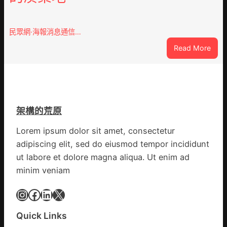
查
條
包
全
養
民眾網·海報消息通信…
球
價
供
:
Read More
錢
應
戰
_
鏈
爭
中
街
國
道：
網
新
架構的荒原
時
期
Lorem ipsum dolor sit amet, consectetur
文
adipiscing elit, sed do eiusmod tempor incididunt
明
ut labore et dolore magna aliqua. Ut enim ad
森
minim veniam
和
診
Instagram
Facebook
LinkedIn
X
所
家
醫
Quick Links
科