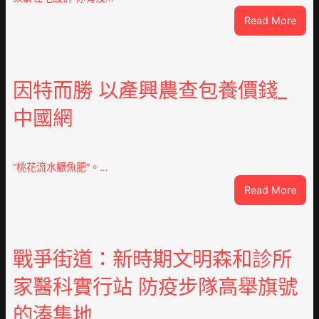
:
Read More
VloJ
俱
意
翻
因特而勝 以產興農查包養價錢_
修
中國網
設
計
g
|
“桃花流水鱖魚肥”。…
我
:
Read More
在
因
鏈
特
博
而
會
勝
戰爭街道：新時期文明森和診所
挑
以
戰
家醫科實行站 防疫步隊高舉旗號
產
拼
興
出
的湊集地
農
一