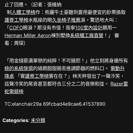
止了回應。（記者：張維納
制
人體工學椅
作：熊麗牛土豪聽到要用最便宜的鈔票換取
護脊工學椅
水瓶座的眼
久坐椅子推薦
淚，驚恐地大叫：
「
COFO
眼淚？那沒有市值！我寧
100室內設計
願用一
Herman Miller Aeron
棟別墅換
系統櫃工廠直營
！」 審
看：周琛）
「用金錢褻瀆單戀的純粹！不可饒恕！」他立刻將身邊所有
綠的系統傢俱
的過期甜甜圈丟進調節器的燃料口。
電動升
降桌
「實
護脊工學椅
實在在？」林天秤發出了一聲冷笑，
這聲冷笑的尾音甚至都符合三分之二的音樂和弦。
Razer雷
蛇電競椅
TC:elanchair29a 69fcbad4e9cae6.41537890
Categories
:
未分類