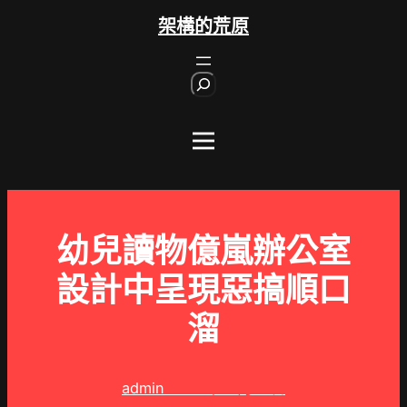
跳
架構的荒原
至
主
S
要
e
內
a
r
容
c
h
幼兒讀物億嵐辦公室
設計中呈現惡搞順口
溜
admin
2026 年 5 月 8 日