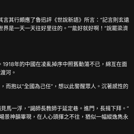
。
，其言其行頗應了魯迅評《世說新語》所言：“記言則玄遠
世界是一天一天往好里往的。”“能好就好啊！”說罷梁濟
1918年的中國在凌亂掉序中照舊動蕩不已，綿亙在面
竟渡河。
，而抱以“全國為己任”，想以此警醒眾人。沉著感性的
見馬一浮，“謁師長教師于延定巷。進門，長揖下拜。”
的場景神韻畢現，在人心頭揮之不往，猶似一幅縱逸雋永