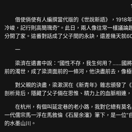
借使倘使有人編撰當代版的《世說新語》，1918
冷峻，記行則高簡瑰奇”。此日，兩人像往常一樣議論起
分開了家。這番對話成了父子間的永訣，還差幾天就6
一
梁濟在遺書中說：“國性不存，我生何用？……國將
前的濁世，成了梁濟面前的一條河，他決盡前去，像極
對父親的決盡，梁漱溟在《新青年》雜志頒發了《
剖析背后，隱藏了父子倆在思惟、精力上的血脈相連，
在杭州，有個叫延定巷的老小路，我對它總有莫名的
一代儒宗馬一浮在馬敘倫《石屋余瀋》筆下，是一位“
的水墨山川。