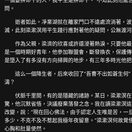
一個要拼命干的人，我平生是拼命干。”不知此刻他能
問。
逝者如此。凈業湖就在離家門口不遠處流淌著，波
滅，此刻梁漱溟用平生踐行應對著他的疑問，公無渡河
作為父親，梁濟的欣喜或許還浸著熱淚。只要他最
是一個時期好青年，他參加聯盟會，斷發換衣，保護傳
是墮入了有多沒有方向掃興的地步，有三年多時光他把
這么一個降生者，后來收回了“吾曹不出如蒼生何
濤？
伏脈千里間，有的是隱藏的諸跡。某日，梁漱溟在
驚，他沉默省悟，決議廢棄落發之念。我在讀梁漱溟這
改變，說：“現在回心佛法，由于認定人生唯是苦，一
多少，不克不及不惹起我極年夜留意。”梁漱溟何故覺
心胸和肚量使然。