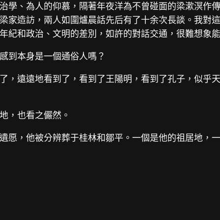
治學、為人的仰慕，隔著年夜洋為不曾碰面的梁漱溟作傳，
梁家造訪，兩人如圍爐晨話先后有了十余次長談。我對
年紀和政治、文明的差別，如許的對話交通，很難想象
感到本身是一個通俗人嗎？
了，遠遠地看到了，看到了王陽明，看到了孔子，似乎
地，也看之儼然。
遺愿，他被分辨葬于桂林和鄒平。一個是他的祖居地，