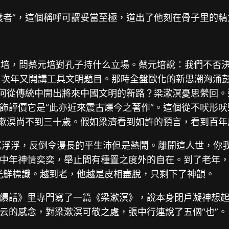
護者”，這個稱呼可謂妥當至極，道出了他刻在骨子里的精
蔡元培，問蔡元培對孔子持什么立場。蔡元培說：我們不否
，次年又開講工具文明題目。那時全盤歐化的新思潮洶涌彭
若何從傳統中開出將來中國文明的新路？梁漱溟憂思縈回
飾評價它是“此亦近來震古爍今之著作”。這個從不吠形
梁漱溟尚不到三十歲。假如梁濟看到如許的預言，看到百
沉浮浮，反倒令漫長的平生沛但是熱鬧。離開這人世，你
中年神情奕奕，舉止間有種置之度外的自在。到了老年，
光鮮標識。越到老，他越是皮相盡脫，只剩下了神韻。
續話》里專門寫了一篇《梁漱溟》，說本身閉戶凝神想
云的感念，對梁漱溟可敬之處，張中行連說了五個“也”。