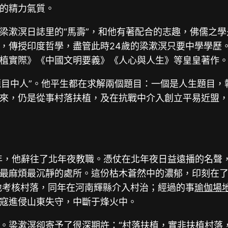
的精力氣質。
梁漱溟日誌里的“馬壽”，和他有著配合的志趣，佛儒之
，傳授印度哲學，盡管此時24歲的梁漱溟只要中學學歷
植實際》《中國文明要義》《人心與人生》等皇皇著作
“題目中人”。他平生都在求解兩個題目：一個是人生題目
來，仍是從事村落扶植，及在抗戰中介入創立平易近盟
一年，他辭往了北年夜教職。憑仗在北年夜日益遠播的名聲
麻煩最沉靜的處所。這份枯木蒼然中的濃郁，印刻在了他行
等地考核村落，同年在河南輝縣介入村治；經過的事
瑜伽場
寇進侵山東失守，中斷于烽火中。
梁漱溟卻寄予了很深期許：“村落扶植，實非扶植村落，而