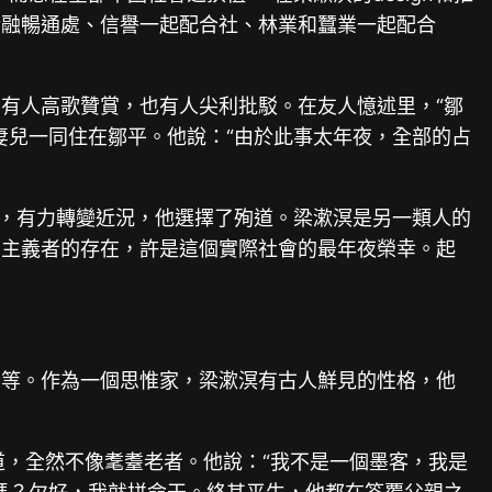
金融暢通處、信譽一起配合社、林業和蠶業一起配合
有人高歌贊賞，也有人尖利批駁。在友人憶述里，“鄒
妻兒一同住在鄒平。他說：“由於此事太年夜，全部的占
看，有力轉變近況，他選擇了殉道。梁漱溟是另一類人的
想主義者的存在，許是這個實際社會的最年夜榮幸。起
士等。作為一個思惟家，梁漱溟有古人鮮見的性格，他
道，全然不像耄耋老者。他說：“我不是一個墨客，我是