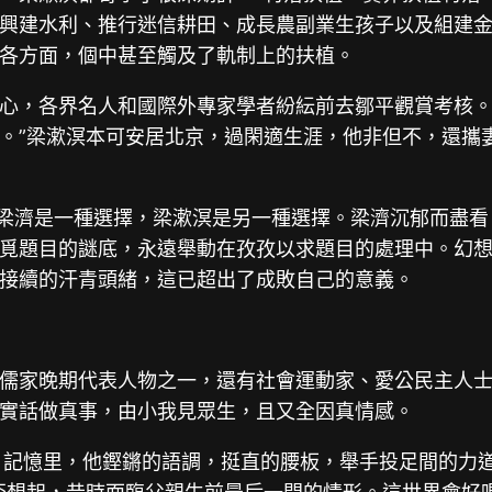
興建水利、推行迷信耕田、成長農副業生孩子以及組建
各方面，個中甚至觸及了軌制上的扶植。
心，各界名人和國際外專家學者紛紜前去鄒平觀賞考核。
。”梁漱溟本可安居北京，過閑適生涯，他非但不，還攜
，梁濟是一種選擇，梁漱溟是另一種選擇。梁濟沉郁而盡
覓題目的謎底，永遠舉動在孜孜以求題目的處理中。幻
接續的汗青頭緒，這已超出了成敗自己的意義。
儒家晚期代表人物之一，還有社會運動家、愛公民主人
實話做真事，由小我見眾生，且又全因真情感。
。記憶里，他鏗鏘的語調，挺直的腰板，舉手投足間的力