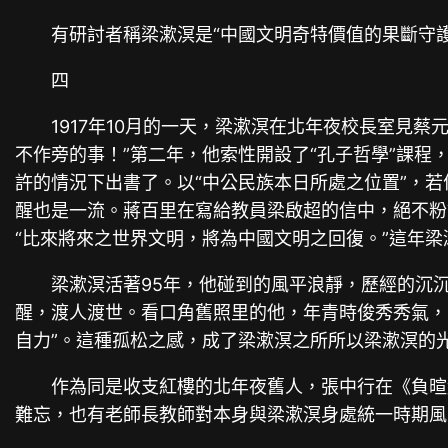
有研討者稱梁漱溟是“中國文明奇特價值的果斷守
四
1917年10月的一天，梁漱溟在北年夜校長室見
不作旁的事！”第二年，他索性開設了“孔子哲學”課程
許的情況下出書了。以“中公民族本日所處之位置”，
醒也是一流。蔣百里在寫給教員梁啟超的信中，絕不粉
“比來將來之世界文明，將為中國文明之回復。”這年
梁漱溟活著95年，他碰到的風平浪靜，歷經的沉
醒，渡人渡世。看口角舊照里的他，年青時俊秀秀氣，
自力”。這種孤松之感，成了梁漱溟之所所以梁漱溟的
作為同是收支紅樓的北年夜舊人，張中行在《負暄
難忘，也有老師長教師對本身與梁漱溟身處統一時期風