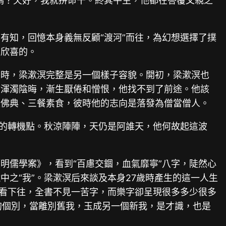
嗎？欠好，我就拼命干。終其平生，他都在答覆父親之
有知，回憶本身義無反顧“渡河”而往，為幻想選擇了撲
是欣喜的。
著時，梁漱溟完整是另一個樣子容貌。開初，梁漱溟也
會渾濁陰晦，漸生厭倦和憎恨，他找不到了前途。他該
讀佛典、三餐素食，彼時他的志向是落發為僧當僧人。
生的轉機點。秋涼陣陣，天仍是阿誰天，他何故起這波
明儒學案》，看到“百慮交錮，血氣靡寧”八字，陡然心
之“我”。梁漱溟后來談及本身27歲時產生的這一人生
向看下往，全書不見一苦字，而樂字卻呈現很多多少很多
的個別，當離別舊我，玉成另一個新我，是才識，也是