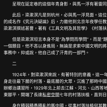
呈現在延定巷的這個年青身影，與馬一浮有著雷同
此后，梁漱溟凡是到杭州，必與馬一浮見面。這位
的成名作《究元決疑論》后，力邀他到北京年夜學任教
梁漱溟撰述甚豐，著有《工具文明及其哲學》《村落扶
但是梁漱溟坦言本身不是“為學問而學問”，而是
一個題目，他不吝以身進局，無論是求索中國文明的將
事務中，抑或說，他自己成了汗青的一部門。
二
1924年，對梁漱溟來說，有著特別的意義。這
身走往最下層的村落、最底層的大眾，沉進了那時中國最
辦鄉治講習所，1929年北上前去江蘇、河北、山西
東鄒平，開端了長達
私密空間
七年的村落扶植，直到日
身在積弱積愚積亂的舊中國，從事村落扶植何其難。