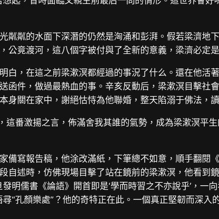
否想起，昔時面臨父親生前最后一問的情形。這世界會好
光粼粼的水面下深潛的仍然是洶涌和彭湃。假若梁濟地下
，公竟渡河，這八個字被付與了全新的意義，梁濟必定
明白，在這之前梁漱溟都經過的事況了什么。還在他活
送函件，做過最熱血的事。辛亥反動后，梁漱溟目擊社
本身關在家中，謝絕怙恃為他聯婚，整天陷溺于佛法，
”，這番激揚之言，佈滿舍我其誰的氣勢，成為梁漱溟平
家備寫報告稿，他涂改滿紙，下筆總不如意，順手翻閱《
段自述時，仿佛現場目擊了站在鏡前的梁漱溟，他看到鏡中
旦發明儒書《論語》開首即是‘學而時習之不亦說乎’，一
悟尋“孔顏樂處”？他的奇特正在此。一個真正堅韌而深入