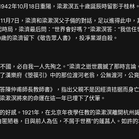
1942年10月18日重陽，梁漱溟五十歲誕辰時留影于桂林
年11月7日，梁濟和梁漱溟父子倆的對話，足以進得此中
時局，梁濟最后問：“世界會好嗎？”梁漱溟答：“我信任
0歲的梁濟留下《敬告眾人書》，投凈業湖自殺。
不國，必自我一人先殉之。”梁濟之逝世震撼了那時言論。
了漢樂府《箜篌引》中的那位渡河老翁，公無渡河，公
答陳仲甫師長教師書》，指出父親不是因經濟拮据而身亡
梁漱溟將來的命運在這一年已埋下了伏筆。
好感。1921年，在北京年夜學任教的梁漱溟離開杭州謁
自匿陋巷，日與前人為伍，不屑于世務”的蓬菖人。如許