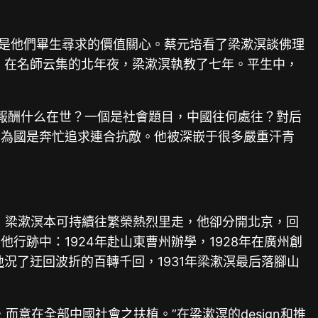
學是他們畢生尋求的價值關心。蔡元培看了梁漱溟談佛理
。在名師云集的北年夜，梁漱溟執教了七年。平生中，
。
，報酬什么在世？一個是社會題目，中國往何處往？對后
，為國是奔忙追求連合抗敵。他被深嵌于很多嚴重汗青
，梁漱溟本可持續往繁榮熱烈里走，他卻分開北京，回
跡中：1924年赴山東曹州辦學，1928年在廣州創
地
況了迂回波折的百轉千回，1931年梁漱溟最后落腳山
意在全部中國社會之扶植。”在梁漱溟的design和推