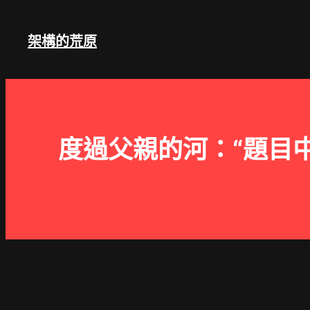
跳
至
架構的荒原
主
要
內
容
度過父親的河：“題目中