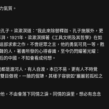
力氣質。
決孔子。梁漱溟道：“我此來除替釋迦、孔子施展外，更
湃，1921年，梁漱溟撰著《工具文明及其哲學》在如
。這部求索之作，不啻逆眾之言，他的勇氣可見一等，甦
吠聲的人，著書所發的心得睿識，至今仍閃耀著光耀：
年后的中國，不知會看成何想。
我都是渡河人，有人自渡，本已不易，更有人不時覺
雙目傲視，一臉的倔犟，其樣子容貌如“巖巖若孤松之
起他，不由會落下同情之淚。同情的淚里，想必有念念