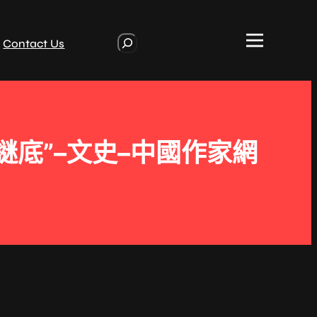
S
Contact Us
e
a
r
c
h
謎底”–文史–中國作家網