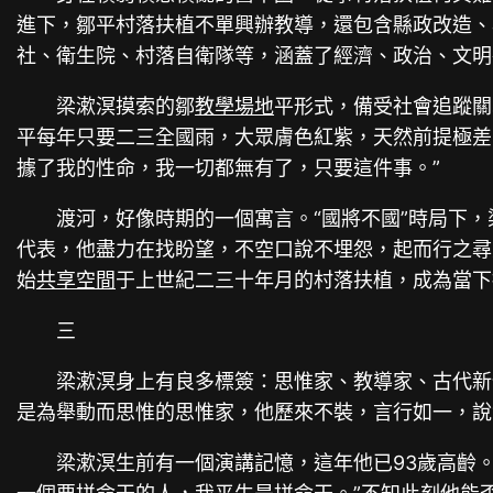
進下，鄒平村落扶植不單興辦教導，還包含縣政改造、
社、衛生院、村落自衛隊等，涵蓋了經濟、政治、文明
梁漱溟摸索的鄒
教學場地
平形式，備受社會追蹤關
平每年只要二三全國雨，大眾膚色紅紫，天然前提極差
據了我的性命，我一切都無有了，只要這件事。”
渡河，好像時期的一個寓言。“國將不國”時局下
代表，他盡力在找盼望，不空口說不埋怨，起而行之尋
始
共享空間
于上世紀二三十年月的村落扶植，成為當下
三
梁漱溟身上有良多標簽：思惟家、教導家、古代新
是為舉動而思惟的思惟家，他歷來不裝，言行如一，說
梁漱溟生前有一個演講記憶，這年他已93歲高齡