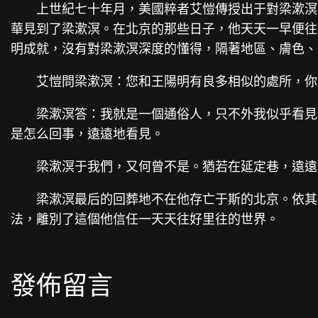
上世紀七十年月，美國粹者艾愷傳授出于對梁漱溟
華見到了梁漱溟。在北京的那些日子，他天天一早便往
明成就，沒有對梁漱溟深度的懂得，隔著地區、膚色、
艾愷問梁漱溟：您和王陽明有良多相似的處所，你
梁漱溟答：我就是一個通俗人，只不外我似乎看見
是怎么回事，遠遠地看見。
梁漱溟于我們，又何曾不是。猶若在延定巷，遠遠
梁漱溟最后的回葬地不在他存亡于斯的北京。依其
法，離別了這個他信任一天天往好里往的世界。
發佈留言