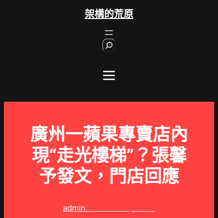
跳
架構的荒原
至
主
S
要
e
內
a
r
容
c
h
廣州一蘋果專賣店內
現“走光樓梯”？張馨
予發文，門店回應
admin
2025 年 8 月 23 日