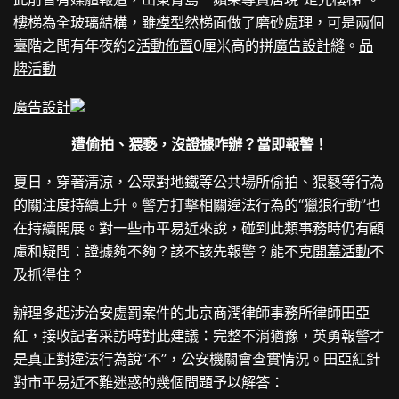
樓梯為全玻璃結構，雖
模型
然梯面做了磨砂處理，可是兩個
臺階之間有年夜約2
活動佈置
0厘米高的拼
廣告設計
縫。
品
牌活動
廣告設計
遭偷拍、猥褻，沒證據咋辦？當即報警！
夏日，穿著清涼，公眾對地鐵等公共場所偷拍、猥褻等行為
的關注度持續上升。警方打擊相關違法行為的“獵狼行動”也
在持續開展。對一些市平易近來說，碰到此類事務時仍有顧
慮和疑問：證據夠不夠？該不該先報警？能不克
開幕活動
不
及抓得住？
辦理多起涉治安處罰案件的北京商潤律師事務所律師田亞
紅，接收記者采訪時對此建議：完整不消猶豫，英勇報警才
是真正對違法行為說“不”，公安機關會查實情況。田亞紅針
對市平易近不難迷惑的幾個問題予以解答：