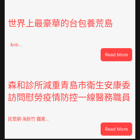
女
友
送
世界上最豪華的台包養荒島
綠
帽
客
&nb…
工
秀
:
Read More
傳
世
醫
界
院
上
費
最
森和診所減重青島市衛生安康委
用
豪
訪問慰勞疫情防控一線醫務職員
梯
華
間
的
暴
台
打
包
民眾網·海新竹 職業…
性
養
:
Read More
侵
荒
森
島