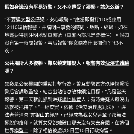
假如身邊沒有平易近警，又不幸遭受了猥褻，該怎么辦？
“不要遲
大型公仔
疑，安心報警。”應當即撥打110或應用
12110短信報警，并講明白事發的時間、地點、經過，如在
地鐵要特別注明地點車廂號（車廂內部凡是會標注）。假如
沒有第一時間報警，事后報警“你女婿為什麼攔你？”也不
晚。
公共場所人多復雜、難以鎖定嫌疑人，報警有效
沈浸式體驗
嗎？
猥褻是公安機關的重點打擊行為，警
互動裝置
方
玖陽視覺
接
警后會調取監控，結合出站信息敏捷鎖定目標，“凡是當天
報警，第二天就能抓到嫌疑
場地佈置
人；有時嫌疑人還沒出
站就被把持了。”一經查實，依據《治安治理處罰法》，違
法者普通會“雲銀山的經歷，已經成為我女兒這輩子都無法
擺脫的烙印。就算女兒說她破口那天沒有失去身體，在這個
世界
模型
上，除了相信被處以5日至10日行政拘留。