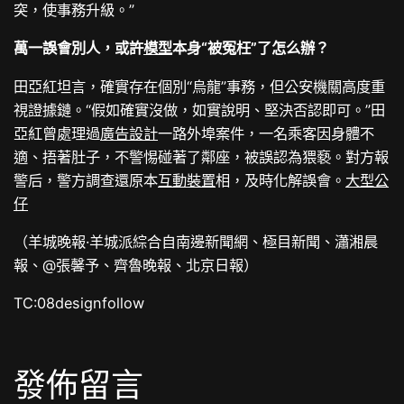
突，使事務升級。”
萬一誤會別人，或許
模型
本身“被冤枉”了怎么辦？
田亞紅坦言，確實存在個別“烏龍”事務，但公安機關高度重
視證據鏈。“假如確實沒做，如實說明、堅決否認即可。”田
亞紅曾處理過
廣告設計
一路外埠案件，一名乘客因身體不
適、捂著肚子，不警惕碰著了鄰座，被誤認為猥褻。對方報
警后，警方調查還原本
互動裝置
相，及時化解誤會。
大型公
仔
（羊城晚報·羊城派綜合自南邊新聞網、極目新聞、瀟湘晨
報、@張馨予、齊魯晚報、北京日報）
TC:08designfollow
發佈留言