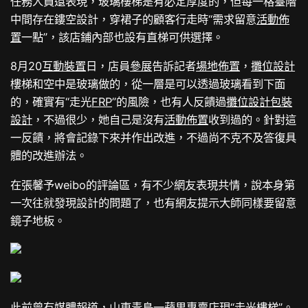
任務人員還表現，玻璃樓梯是有必定厚度的，但每一格臺階
中間存在鏤空設計，穿裙子的顧客行走時“需求留意
活動佈
置
一點”，該店鋪內部也設有直梯可供選擇。
8月20
互動裝置
日，店員
參展
告訴記者
場地佈置
，
攤位設計
樓梯和空中是玻璃做的，從一層是可以透過玻璃看到下面
的，確實有“走光
FRP
”的風險，也有人反饋過
攤位設計
包裝
設計
，不過很少，她自己是沒有
活動佈置
收到過的。針對這
一反饋，將會記錄下來并作出改進，不過尚不克不及答復具
體的改進辦法。
在張馨予weibo的評論區，有不少網友表現共情，說本身第
一次往就發現設計的問題了，也有網友提示大師同樣要留意
鏡子地板。
此前曾有媒體報道，山東青島一蘋果專賣店現“走光樓梯”。