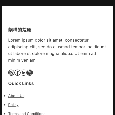
和
診
所
減
重
架構的荒原
青
島
Lorem ipsum dolor sit amet, consectetur
市
adipiscing elit, sed do eiusmod tempor incididunt
衛
生
ut labore et dolore magna aliqua. Ut enim ad
安
minim veniam
康
委
Instagram
Facebook
LinkedIn
X
訪
問
Quick Links
慰
勞
About Us
疫
情
Policy
防
Terms and Conditions
控