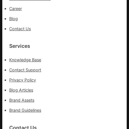
一
Career
線
Blog
醫
務
Contact Us
職
員
Services
Knowledge Base
Contact Support
Privacy Policy
Blog Articles
Brand Assets
Brand Guidelines
Contact Us