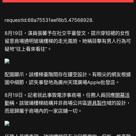
requestId:68a75531eef8b5.47568928.
8月19日，演員張馨予在社交平臺發文，提示穿短裙的女性
留意商場通明玻璃樓梯的走光風險。她稱目擊有男人行為可
疑地“往上看來看往”。
配圖顯示，該樓梯臺階間存在鏤空設計。有眼尖的網友根據
圖中細節，認失事發地為廣州天環廣場Apple批發店。
8月19日，記者就此事致電涉事商場，任務人員回應
開幕活
動
稱，該玻璃樓梯結構并非商場公共區
道具製作
域的設計，
而是歸屬于商場內的一家店鋪一切。