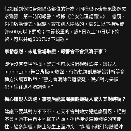
假如碰到偷拍身體隱私部位的行為，同樣也不
奇藝果影像
需
求猶豫，第一時間報警。根據《治安治理處罰法》，偷窺、
偷拍
啟動儀式
、竊聽、散布別人隱私的，處5日以下拘留或
許500元以下罰款；情節較重的，處5日以上10日以下拘
留，可以并處500元以下罰款。
事發忽然，未能當場取證，報警會不會無濟于事？
即便沒有當場證據，警方也可以通過視頻監控、嫌疑人
mobile_pho
舞台背板
ne取證、行為軌跡剖
展場設計
析等多
種方法調查取證。“警方會消除公道懷疑，假如對方是慣
犯，往往逃不過調查。”
擔心嫌疑人逃跑，事發后能當場攔截嫌疑人或與其對峙嗎？
建議不要與對方不不不，老天不會對她女兒這麼殘忍，絕對
不會。她不由自主地搖了搖頭，拒絕接受這種殘酷的可能
性。過多糾纏，防止發生正面沖突：“糾纏不難引發肢體沖