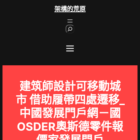
跳
架構的荒原
至
主
S
要
e
內
a
r
容
c
h
建筑師設計可移動城
市 借助履帶四處遷移_
中國發展門戶網－國
OSDER奧斯德零件報