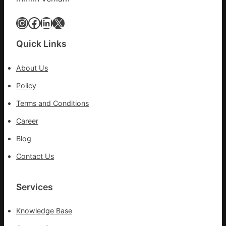
博
會
Instagram
Facebook
LinkedIn
X
挑
戰
Quick Links
拼
出
About Us
一
條
Policy
全
Terms and Conditions
球
供
Career
應
Blog
鏈
Contact Us
Services
Knowledge Base