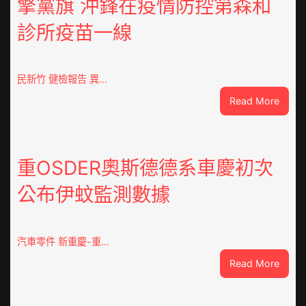
擎黨旗 沖鋒在疫情防控第森和
診所疫苗一線
民新竹 健檢報告 異…
:
Read More
這
就
是
山
重OSDER奧斯德德系車慶初次
東
公布伊蚊監測數據
丨
臨
沂
市
汽車零件 新重慶-重…
國
:
Read More
民
重
病
OSDE
院