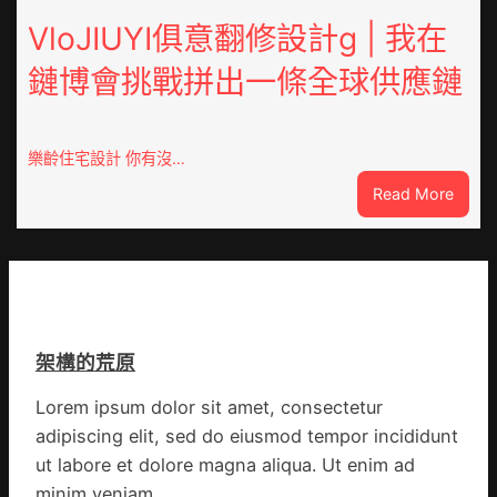
奧
高
斯
VloJIUYI俱意翻修設計g | 我在
擎
德
黨
鏈博會挑戰拼出一條全球供應鏈
德
旗
系
沖
車
鋒
慶
在
樂齡住宅設計 你有沒…
初
疫
:
Read More
次
情
VloJI
公
防
俱
布
控
意
伊
第
翻
蚊
森
修
監
和
設
測
診
架構的荒原
計
數
所
g
據
疫
Lorem ipsum dolor sit amet, consectetur
|
苗
adipiscing elit, sed do eiusmod tempor incididunt
我
一
在
ut labore et dolore magna aliqua. Ut enim ad
線
鏈
minim veniam