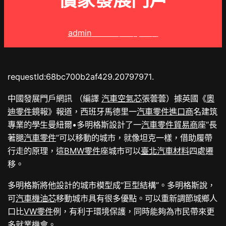
價家發展門戶
admin
2025 年 9 月 7 日
requestId:68bc700b2af429.20797971.
中國發展門戶網訊 （編譯
汽車空氣芯
張蕓蕓）據英國《
奧
迪零件
鏡報》報道，西班牙馬德里一
汽車零件進口商
名建筑
專業的學生曼紐爾•多明格斯設計了一
汽車零件貿易商
座“長
著腿
汽車零件
”可以移動的城市，就像坦克一樣，借助履帶
行走的原理，這
BMW零件
座城市可以
臺北汽車材料
四處遷
移。
多明格斯將他設計的城市模型成“巨型結構”。多明格斯說，
可
汽車機油芯
移動城市具有很多優點。可以重新調節城鄉人
口比
VW零件
例，有利于環境保護，同時能夠為市民帶來更
多就業機會。