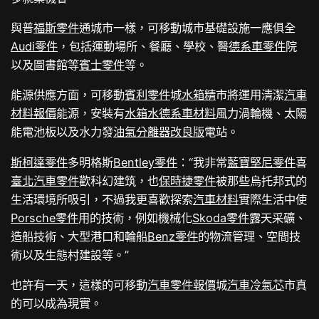
與普
福斯零件
通城市一樣，可移動城市基礎設施一應俱全
Audi零件
，包括運動場所、餐廳、學校、醫
德系車零件
院
以及圖書館等
賓士零件
等。
能源供應方面，可移動
賓利零件
城
水箱精
市將運用清潔
汽車
材料報價
能源，安裝有
水箱水
德系車材料
風力渦輪機、太陽
能電池板以及水力發
油氣分離器改良版
電站。
斯柯達零件
多明格斯
Bentley零件
：“我非常
藍寶堅尼零件
喜
臺北汽車零件
歡科幻建筑，也
保時捷零件
被那些烏托邦式的
生活環境所吸引，不過我更喜歡探索
汽車材料
實際生活中使
Porsche零件
用的技術，例如機械化
Skoda零件
露天采礦、
造船技術、大型港口和輪船
Benz零件
的物流管理、空間技
術以及生態村建設等。”
也許有一天，這樣的可移動
汽車零件報價
城
汽車冷氣芯
市真
的可以成為現實。