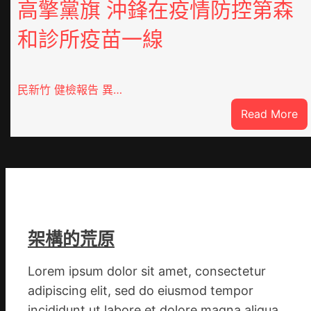
高擎黨旗 沖鋒在疫情防控第森
和診所疫苗一線
民新竹 健檢報告 異…
:
Read More
這
就
是
山
東
丨
臨
架構的荒原
沂
市
Lorem ipsum dolor sit amet, consectetur
國
adipiscing elit, sed do eiusmod tempor
民
incididunt ut labore et dolore magna aliqua.