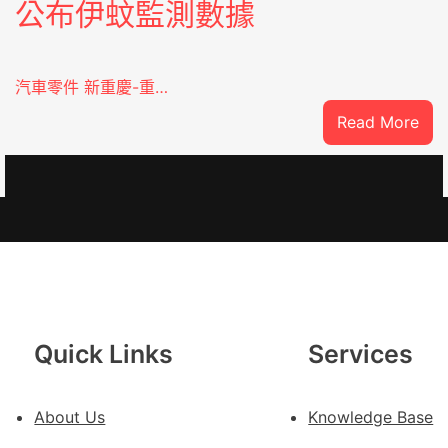
公布伊蚊監測數據
汽車零件 新重慶-重…
:
Read More
重
OS
奧
斯
德
德
系
車
慶
Quick Links
Services
初
次
About Us
Knowledge Base
公
布