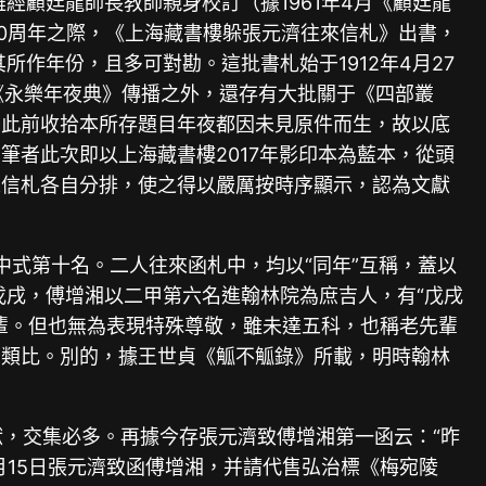
經顧廷龍師長教師親身校訂（據1961年4月《顧廷龍
50周年之際，《上海藏書樓躲張元濟往來信札》出書，
所作年份，且多可對勘。這批書札始于1912年4月27
的《永樂年夜典》傳播之外，還存有大批關于《四部叢
于此前收拾本所存題目年夜都因未見原件而生，故以底
者此次即以上海藏書樓2017年影印本為藍本，從頭
人信札各自分排，使之得以嚴厲按時序顯示，認為文獻
中式第十名。二人往來函札中，均以“同年”互稱，蓋以
戊戌，傅增湘以二甲第六名進翰林院為庶吉人，有“戊戌
輩。但也無為表現特殊尊敬，雖未達五科，也稱老先輩
可類比。別的，據王世貞《觚不觚錄》所載，明時翰林
獻，交集必多。再據今存張元濟致傅增湘第一函云：“昨
月15日張元濟致函傅增湘，并請代售弘治標《梅宛陵