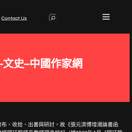
S
Contact Us
e
a
r
c
h
–文史–中國作家網
流布、收拾、出書與研討，故《張元濟傅增湘論書函