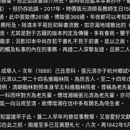
所器重。但正如該書媒介所云，那時收拾藍本本系抄件，雖
），但仍存訛誤。2017年，時價張元濟師長教師生日1
，此中張致傅261通，傅致張366通，年夜都可以考知其
在的事務所及，除清末平易近初躲書流散，如京滬地域散出
息，尤其是對于古籍的版本判定及傳播，多有會商。鑒
需求；況影印本中尚存若干書札不見于前書。是以之故，筆
的觸及私事的內在的事務，再證二人深摯友誼，且將二
，成舉人。次年（1889）己丑恩科，張元濟亦于杭州鄉試
，張元濟以二甲二十四名進翰林院，為庶吉人。至二十四年
通例，清朝翰林對照本身早五科進翰林院者，尊稱為老先
一科而呼對方為老先輩。傅增湘稱張元濟為老先輩，亦
氣一向沿用至清，故傅增湘在信中多有題名為侍生者。
解相知當遠早于此，蓋二人早年均曾從事教導，又皆愛好文
在此之前，兩邊至多已互黃歷札七、八次。再1942年5