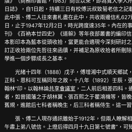
牘》（商務印書館，1983）問世以來，即為寬大學人
日誌》，自1日起，持續三日有校傅沅叔致菊老信之記載
此中張、傅二人往來書札盡在此中，共收兩邊信札627通
日，止于1947年12月2日，時光跨度達35年。內
刊》《百衲本廿四史》《道躲》等年夜部叢書的編印信
本影印本為藍本從頭收拾，當更能合適現今深刻研討之
訂正收拾兩位先哲往來函牘，并補足為原收拾者所刪除
學進一個步驟成長之基本。
光緒十四年（1888）戊子，傅增湘中式順天鄉試
正科、恩科可互稱同年之故。十八年（1892）壬辰
翰林”印。以翰林論
共享會議室
，二人前后相差四科。
者，如曾國藩之于胡林翼、張百熙之于瞿鴻禨等，皆晚
舊規，進館后七科者稱晚生，后三科者稱侍生。這一習
張、傅二人現存通訊雖始于1912年，但兩人瞭
午肅上弟八號信。上燈后得四月十九日第七號書”，可知