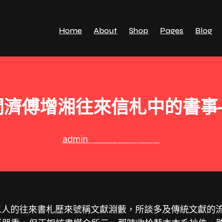
Home
About
Shop
Pages
Blog
濟傅增湘往來信札中的書事
admin
2025 年 3 月 8 日
二人的往來書札歷來號稱文獻淵藪，所談多及傳統文獻的