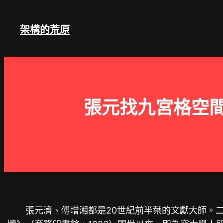
跳
至
架構的荒原
主
要
內
容
張元找九宮格空間
張元濟、傅增湘都是20世紀前半葉的文獻大師。