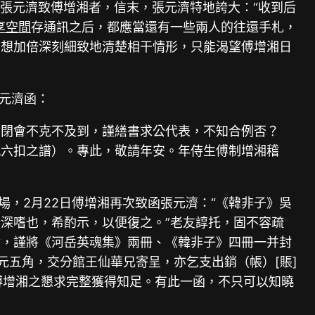
日張元濟致傅增湘者，信末，張元濟特地誇大：“收到后
享空間
存通訊之后，都應當還有一些兩人的往還手札，
要想加倍深刻細致地清楚相干情形，只能渴望傅增湘日
張元濟函：
司閉會不克不及到，謹繕書求公代表，不知合例否？
九六扣之譜）。專此，敬請年安。年侍生傅制增湘稽
場，2月22日傅增湘再次致函張元濟：“《韓非子》吳
深嗜也，希酌示，以便復之。”老友諄托，固不容疏
天津，謹將《河岳英魂集》兩冊、《韓非子》四冊一并封
元五角，交分館王仙華兄寄呈，亦乞支出銷（帳）[賬]
傅增湘之懇求完整獲得知足。有此一函，不只可以知曉