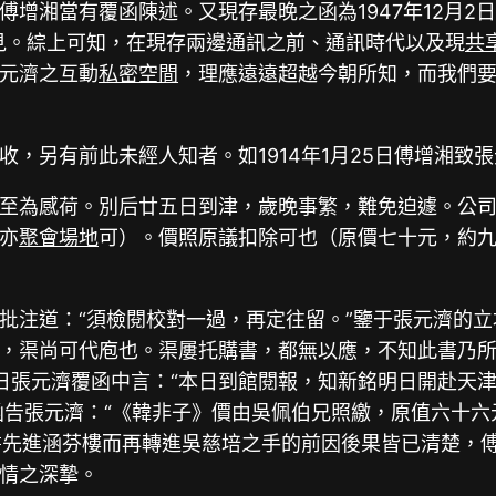
增湘當有覆函陳述。又現存最晚之函為1947年12月2
見。綜上可知，在現存兩邊通訊之前、通訊時代以及現
共
元濟之互動
私密空間
，理應遠遠超越今朝所知，而我們
，另有前此未經人知者。如1914年1月25日傅增湘致
至為感荷。別后廿五日到津，歲晚事繁，難免迫遽。公
亦
聚會場地
可）。價照原議扣除可也（原價七十元，約
批注道：“須檢閱校對一過，再定往留。”鑒于張元濟的立
，渠尚可代庖也。渠屢托購書，都無以應，不知此書乃所
7日張元濟覆函中言：“本日到館閱報，知新銘明日開赴
函告張元濟：“《韓非子》價由吳佩伯兄照繳，原值六十六
此書先進涵芬樓而再轉進吳慈培之手的前因後果皆已清楚，
情之深摯。