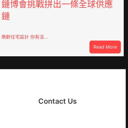
鏈博會挑戰拼出一條全球供應
鏈
樂齡住宅設計 你有沒…
:
Read More
DER
VloJ
俱
意
翻
修
設
計
Contact Us
g
|
我
在