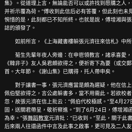
集》。從道理上言，無論能否可以或許找到愿購之人，傅
并祈示覆為荷。”傅收到此信后必有答覆，但此刻也未
惋惜的是，此刻都已不知所終。也就是說，傅增湘與張
誌的頒發了。
如前所言，《上海藏書樓躲張元濟往來信札》中所收
菊生先輩年夜人旁邊：在申鬯領教言，諸承喜愛，
《韓非子》友人吳君頗欲得之，便祈寄下為要（或交郵
首。大年節。《謝山集》已購得，托人帶申矣。
對于讓書一事，張元濟應當是頗為遲疑，他在信上
佩伯堅欲得之，言公處躲書多，當不用需此。若欲校者
忽，故張元濟在信上批云：“佩伯代校極感。”至4月2
固，送關君帶呈，敬祈察進。”到了6月24日，傅增湘
為幸。”張
舞蹈教室
元濟批：“已收到。”至此，關于
后來兩人往還函件中言及此事之啟事，更可見及二人友