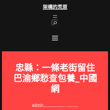
跳
架構的荒原
至
主
S
要
e
內
a
r
容
c
h
忠縣：一條老街留住
巴渝鄉愁查包養_中國
網
admin
2024 年 5 月 14 日