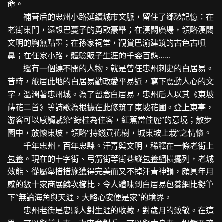
命。
補葺后的忠州小路延續城市文脈，留住了鄉愁記憶：在
老街東門，遠想巴蔓子的勇敢豪舉；在漢闕廣場，領略漢闕
文明的胸無點墨；在孫家祠堂，觀賞巴渝建筑的古色古噴
鼻；在任家小路，體驗販子生涯的千姿百態……
還有一個繞不開的人物，就是曾任忠州刺史的白居易。
昔時，旅居此地的白居易勤政愛平易近，寫下震動人心的文
字，溫潤著忠州城。為了留念白居易，忠州后人以其《東坡
蒔花二首》等詩歌為根據在此修筑了東坡花圃。登上東亭，
游客可以感觸感染“綠桂為佳客，紅蕉當佳麗”的意境；散步
園中，放懷東坡，領略“持錢買花樹，城東坡上栽”之情懷。
千年忠州，百年忠縣。汗青與文明，稀釋在一條老街上
包養
。現在的十字街、弓箭街等街巷縱
包養網
橫擺列，老城
效能、從屬舉措措施獲得完美而又不掉汗青神韻，頗具年月
感的數十家商展鱗次櫛比，令人體味到白居易
包養網比擬
筆
下“無論海角與天涯，大略心安便是家”的境界。
忠州老街是忠縣人對生涯的收藏，對歲月的致敬。在這