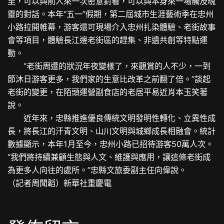
里，可以與前人來一次密意對看，可以與本身來一場觸及魂
靈的對話。本年“五一”假期，第二屆城市生涯藝術季在忠州
小路拉開帷幕，游客還可現場介入忠州扎染體驗、老街故事
會等項目，體驗長江邊老街區的趕集、非遺共創等特點運
動。
“老街周遭的狀況年夜變樣了，來觀賞的人不少，一到
節沐日游客更多，我們家的生意比改革之前翻了倍。”談起
老街的變更，在陌頭運營副食店的老居平易近肖本玉笑著
說。
近年來，忠縣推進優良傳統文明發明性轉化、立異性成
長，將長江的汗青文明、山川文明與城鄉成長相融會。統計
數據顯示，本年1月至今，忠州小路已招待游客50萬人次。
“我們將持續兼顧生態與人文、維護與應用，讓這條老街成
為更多人向往的處所。”忠縣文旅委副主任向偉說。
（記者周聞韜）新華社重慶電