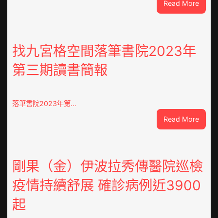
:
Read More
膠
州
市
心
找九宮格空間落筆書院2023年
思
第三期讀書簡報
康
森
和
診
落筆書院2023年第…
所
:
Read More
家
找
醫
九
科
宮
復
格
剛果（金）伊波拉秀傳醫院巡檢
病
空
院
疫情持續舒展 確診病例近3900
間
盡
落
心
起
筆
盡
書
力