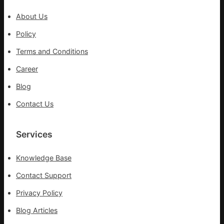
展
About Us
確
診
Policy
病
Terms and Conditions
例
近
Career
3900
Blog
起
Contact Us
Services
Knowledge Base
Contact Support
Privacy Policy
Blog Articles