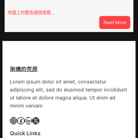
院
防
2023
地面上的雙魚健檢推薦…
控
年
疫
:
Read More
第
情
剛
三
果
期
（金
讀
伊
書
波
簡
拉
報
架構的荒原
秀
傳
Lorem ipsum dolor sit amet, consectetur
醫
adipiscing elit, sed do eiusmod tempor incididunt
院
巡
ut labore et dolore magna aliqua. Ut enim ad
檢
minim veniam
疫
情
Instagram
Facebook
LinkedIn
X
持
續
Quick Links
舒