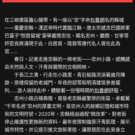
在三峽庫區腹心腸帶，有一座以“忠”字命
包養網
名的縣城
——重慶忠縣。漢武帝時代置臨江縣，唐太宗感念巴國將軍
巴蔓子“刎首留城”豪舉義懷忠信，賜名忠州。嚴顏、甘寧等
奸臣良將涌現于此，白居易、陸贄等唐代名人曾在此為
官……
春日，記者走進忠縣的一條老街——忠州小路，感觸感
染天然與人文、汗青與實際的交相照映。
于長江之濱，行走在小路里，青石板路流淌著歲月陳
跡，原樣保留的老城門、年夜府邸等和明清建筑參差擺
列……游人徜徉此中，體驗著一份慢時間的
包養網
舒服。
忠州小路古樸典雅，曾是老忠縣最繁榮的街區，承載著
“千年名邑”忠州的厚重文明，是忠州人的故鄉記憶和城市特
有的文明符號。2020年，忠縣經由過程“微改革”，對老街
停止維護性更換新的資料，最年夜限制復原汗青肌理、展示
城市特性，并公道引進文旅新業態，讓原居民在此安身立